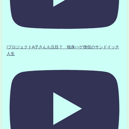
/プロジェクトA子さんも注目？ 独身ハゲ僧侶のサンドイッチ
人生