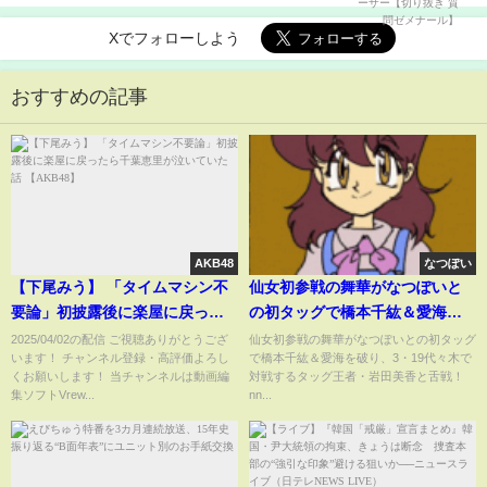
Xでフォローしよう
おすすめの記事
AKB48
なつぽい
【下尾みう】 「タイムマシン不
仙女初参戦の舞華がなつぽいと
要論」初披露後に楽屋に戻った
の初タッグで橋本千紘＆愛海を
ら千葉恵里が泣いていた話
破り、3・19代々木で対戦するタ
2025/04/02の配信 ご視聴ありがとうござ
仙女初参戦の舞華がなつぽいとの初タッグ
います！ チャンネル登録・高評価よろし
で橋本千紘＆愛海を破り、3・19代々木で
【AKB48】
ッグ王者・岩田美香と舌戦！jej
くお願いします！ 当チャンネルは動画編
対戦するタッグ王者・岩田美香と舌戦！
集ソフトVrew...
nn...