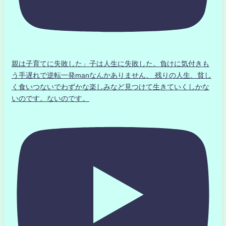
親は子育てに失敗した」子は人生に失敗した。負けに気付きも
う手遅れで逆転一発manなんかありません、 残りの人生、貧し
く食いつないでわずかな楽しみなど見つけて生きていくしかな
いのです。ないのです。