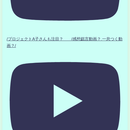
/プロジェクトA子さんも注目？ /感想戯言動画？.一息つく動
画？/