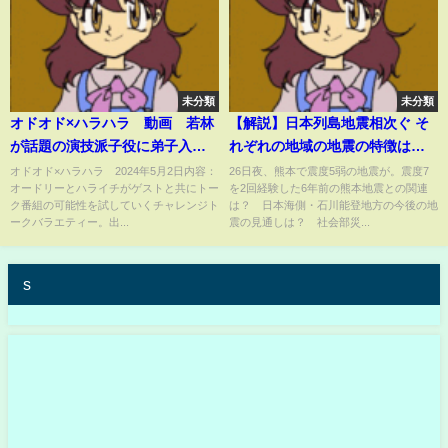
未分類
未分類
オドオド×ハラハラ 動画 若林
【解説】日本列島地震相次ぐ そ
が話題の演技派子役に弟子入
れぞれの地域の地震の特徴は
り 5月2日
――日本海側でも津波に警戒
オドオド×ハラハラ 2024年5月2日内容：
26日夜、熊本で震度5弱の地震が。震度7
オードリーとハライチがゲストと共にトー
を2回経験した6年前の熊本地震との関連
『週刊地震ニュース』
ク番組の可能性を試していくチャレンジト
は？ 日本海側・石川能登地方の今後の地
ークバラエティー。出...
震の見通しは？ 社会部災...
s