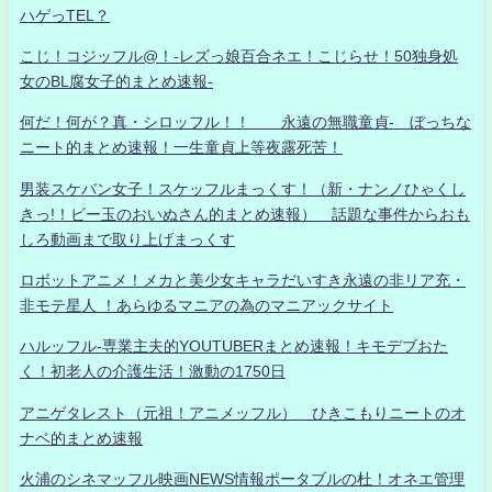
ハゲっTEL？
こじ！コジッフル@！-レズっ娘百合ネエ！こじらせ！50独身処
女のBL腐女子的まとめ速報-
何だ！何が？真・シロッフル！！ 永遠の無職童貞- ぼっちな
ニート的まとめ速報！一生童貞上等夜露死苦！
男装スケバン女子！スケッフルまっくす！（新・ナンノひゃくし
きっ!！ビー玉のおいぬさん的まとめ速報） 話題な事件からおも
しろ動画まで取り上げまっくす
ロボットアニメ！メカと美少女キャラだいすき永遠の非リア充・
非モテ星人 ！あらゆるマニアの為のマニアックサイト
ハルッフル-専業主夫的YOUTUBERまとめ速報！キモデブおた
く！初老人の介護生活！激動の1750日
アニゲタレスト（元祖！アニメッフル） ひきこもりニートのオ
ナベ的まとめ速報
火浦のシネマッフル映画NEWS情報ポータブルの杜！オネエ管理