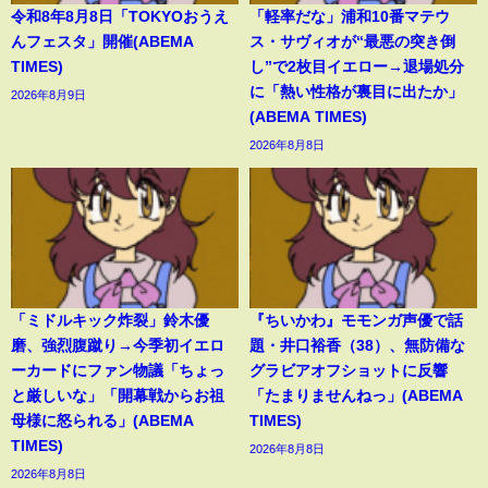
令和8年8月8日「TOKYOおうえ
「軽率だな」浦和10番マテウ
んフェスタ」開催(ABEMA
ス・サヴィオが“最悪の突き倒
TIMES)
し”で2枚目イエロー→退場処分
に「熱い性格が裏目に出たか」
2026年8月9日
(ABEMA TIMES)
2026年8月8日
「ミドルキック炸裂」鈴木優
『ちいかわ』モモンガ声優で話
磨、強烈腹蹴り→今季初イエロ
題・井口裕香（38）、無防備な
ーカードにファン物議「ちょっ
グラビアオフショットに反響
と厳しいな」「開幕戦からお祖
「たまりませんねっ」(ABEMA
母様に怒られる」(ABEMA
TIMES)
TIMES)
2026年8月8日
2026年8月8日