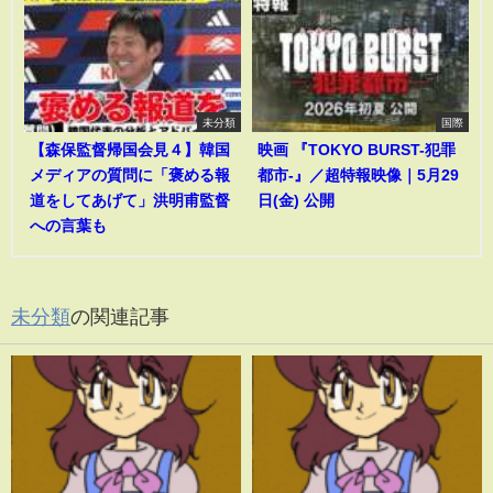
未分類
国際
【森保監督帰国会見４】韓国
映画 『TOKYO BURST-犯罪
メディアの質問に「褒める報
都市-』／超特報映像｜5月29
道をしてあげて」洪明甫監督
日(金) 公開
への言葉も
未分類
の関連記事