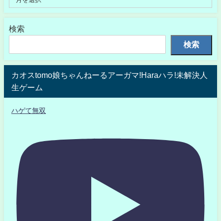
検索
検索
カオスtomo娘ちゃんねーるアーガマ!Haraハラ!未解決人
生ゲーム
ハゲて無双