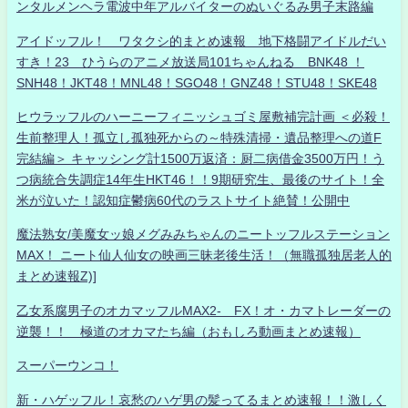
ンタルメンヘラ電波中年アルバイターのぬいぐるみ男子末路編
アイドッフル！ ワタクシ的まとめ速報 地下格闘アイドルだい
すき！23 ひうらのアニメ放送局101ちゃんねる BNK48 ！
SNH48！JKT48！MNL48！SGO48！GNZ48！STU48！SKE48
ヒウラッフルのハーニーフィニッシュゴミ屋敷補完計画 ＜必殺！
生前整理人！孤立し孤独死からの～特殊清掃・遺品整理への道F
完結編＞ キャッシング計1500万返済：厨二病借金3500万円！う
つ病統合失調症14年生HKT46！！9期研究生、最後のサイト！全
米が泣いた！認知症鬱病60代のラストサイト絶賛！公開中
魔法熟女/美魔女ッ娘メグみみちゃんのニートッフルステーション
MAX！ ニート仙人仙女の映画三昧老後生活！（無職孤独居老人的
まとめ速報Z)]
乙女系腐男子のオカマッフルMAX2- FX！オ・カマトレーダーの
逆襲！！ 極道のオカマたち編（おもしろ動画まとめ速報）
スーパーウンコ！
新・ハゲッフル！哀愁のハゲ男の髪ってるまとめ速報！！激しく