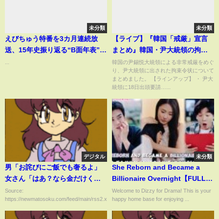
未分類
未分類
えびちゅう特番を3カ月連続放
【ライブ】『韓国「戒厳」宣言
送、15年史振り返る“B面年表”に
まとめ』韓国・尹大統領の拘
ユニット別のお手紙交換
束、きょうは断念 捜査本部
...
韓国の尹錫悦大統領による非常戒厳をめぐ
り、尹大統領に出された拘束令状について
の“強引な印象”避ける狙いか──
まとめました。 【ラインアップ】 ・ 尹大
ニュースライブ（日テレNEWS
統領に18日出頭要請…...
LIVE）
デジタル
未分類
男「お詫びにご飯でも奢るよ」
She Reborn and Became a
女さん「はあ？なら金だけくれ
Billionaire Overnight【FULL】
よ」→…大共感、大絶賛の7ま～
Her Family lives like Royalty
Source:
Welcome to Dizzy for Drama! This is your
https://newmatosoku.com/feed/main/rss2.xml...
happy home base for enjoying ...
んいいねｗｗｗｗｗｗｗｗ
now#cdrama #reborn