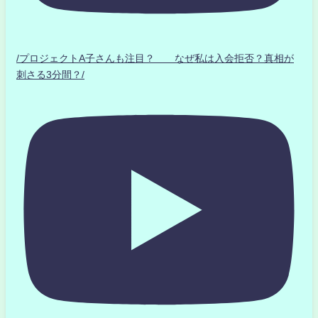
/プロジェクトA子さんも注目？ なぜ私は入会拒否？真相が
刺さる3分間？/