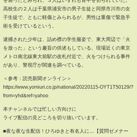
高校生の２人は千葉県浦安市の男子生徒と同県市川市の女
子生徒で、ともに軽傷とみられるが、男性は重傷で緊急手
術を受けているという。
逮捕された少年は、詰め襟の学生服姿で、東大周辺で「火
を放った」という趣旨の供述もしている。現場近くの東京
メトロ南北線東大前駅の改札付近で、火をつけられる事件
があり、警視庁が関連を調べている。
＜参考：読売新聞オンライン＞
https://www.yomiuri.co.jp/national/20220115-OYT1T50129/?
from=yhd&ref=yahoo
本チャンネルでは忙しい方向けに
ライブ配信の見どころを切り抜いています。
■夜な夜な生配信！ひろゆきと有名人に…【質問ゼメナー