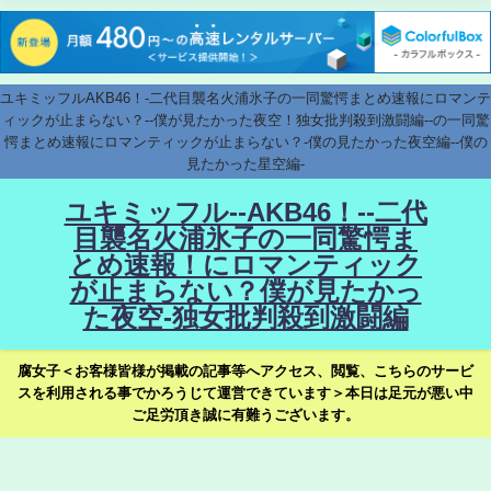
ユキミッフルAKB46！-二代目襲名火浦氷子の一同驚愕まとめ速報にロマンテ
ィックが止まらない？--僕が見たかった夜空！独女批判殺到激闘編--の一同驚
愕まとめ速報にロマンティックが止まらない？-僕の見たかった夜空編--僕の
見たかった星空編-
ユキミッフル--AKB46！--二代
目襲名火浦氷子の一同驚愕ま
とめ速報！にロマンティック
が止まらない？僕が見たかっ
た夜空-独女批判殺到激闘編
腐女子＜お客様皆様が掲載の記事等へアクセス、閲覧、こちらのサービ
スを利用される事でかろうじて運営できています＞本日は足元が悪い中
ご足労頂き誠に有難うございます。