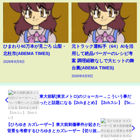
ひまわり40万本が見ごろ 山梨・
元トラック運転手（64）AIを活
北杜市(ABEMA TIMES)
用して絶品バーガーのレシピ考
案 調理経験なしで大ヒットの舞
2026年8月8日
台裏(ABEMA TIMES)
2026年8月8日
東大前駅(東京メトロ)のジョーカー→こういう事だ
ったと話題になる【2chまとめ】【2chスレ】【5ch
スレ】
【ひろゆき カズレーザー】東大前刺傷事件が起きた
背景を考察するひろゆきとカズレーザー【切り抜き
質問ゼメナール】