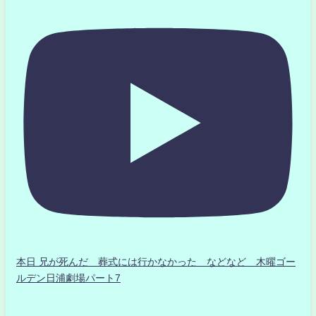
本日 兄が死んだ 葬式には行かなかった などなど 木曜ゴー
ルデン日浦劇場パート7