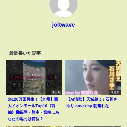
joltwave
最近書いた記事
未分類
未分類
㊗️120万回再生！【九州】巨
【AI演歌】天城越え / 石川さ
大イオンモールTop10《前
ゆり cover by 朝霧れな
編》🛍️福岡・熊本・宮崎…あ
なたの地元は何位？