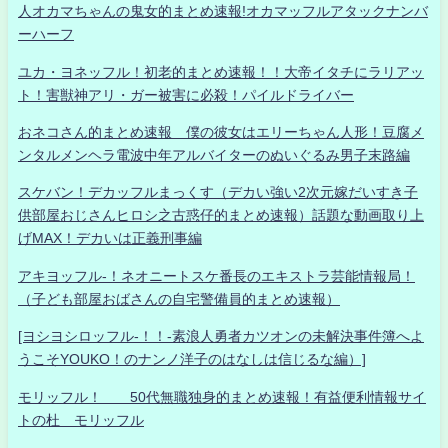
人オカマちゃんの鬼女的まとめ速報!オカマッフルアタックナンバ
ーハーフ
ユカ・ヨネッフル！初老的まとめ速報！！大帝イタチにラリアッ
ト！害獣神アリ・ガー被害に必殺！パイルドライバー
おネコさん的まとめ速報 僕の彼女はエリーちゃん人形！豆腐メ
ンタルメンヘラ電波中年アルバイターのぬいぐるみ男子末路編
スケバン！デカッフルまっくす（デカい強い2次元嫁だいすき子
供部屋おじさんヒロシ之古惑仔的まとめ速報）話題な動画取り上
げMAX！デカいは正義刑事編
アキヨッフル-！ネオニートスケ番長のエキストラ芸能情報局！
（子ども部屋おばさんの自宅警備員的まとめ速報）
[ヨシヨシロッフル-！！-素浪人勇者カツオンの未解決事件簿へよ
うこそYOUKO！のナンノ洋子のはなしは信じるな編）]
モリッフル！ 50代無職独身的まとめ速報！有益便利情報サイ
トの杜 モリッフル