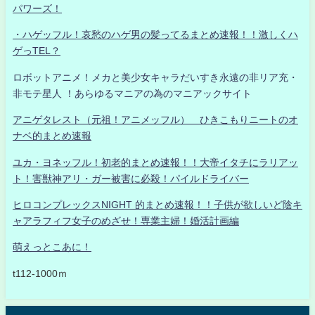
パワーズ！
・ハゲッフル！哀愁のハゲ男の髪ってるまとめ速報！！激しくハ
ゲっTEL？
ロボットアニメ！メカと美少女キャラだいすき永遠の非リア充・
非モテ星人 ！あらゆるマニアの為のマニアックサイト
アニゲタレスト（元祖！アニメッフル） ひきこもりニートのオ
ナベ的まとめ速報
ユカ・ヨネッフル！初老的まとめ速報！！大帝イタチにラリアッ
ト！害獣神アリ・ガー被害に必殺！パイルドライバー
ヒロコンプレックスNIGHT 的まとめ速報！！子供が欲しいど陰キ
ャアラフィフ女子のめざせ！専業主婦！婚活計画編
萌えっとこあに！
t112-1000ｍ