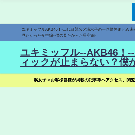
ユキミッフルAKB46！-二代目襲名火浦氷子の一同驚愕まとめ
見たかった夜空編--僕の見たかった星空編-
ユキミッフル--AKB46
ィックが止まらない？僕が
腐女子＜お客様皆様が掲載の記事等へアクセス、閲覧