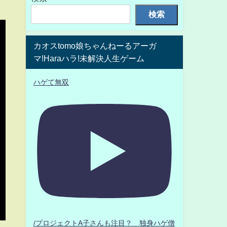
検索
カオスtomo娘ちゃんねーるアーガ
マ!Haraハラ!未解決人生ゲーム
ハゲて無双
/プロジェクトA子さんも注目？ 独身ハゲ僧