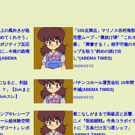
ト上の風向きが急
「100点満点」マリノス谷村海
始めてくれそう」
完璧ムーブ→“裏抜け弾”「これぞ
たポジティブ反応
番」「興奮する！」相手守備の
”に…今後の政権
ップを狙う”斜めの抜け出
ABEMA
し”(ABEMA TIMES)
2026年8月7日
になると、利益
パチンコホール運営会社 10年間
！？」【2chまと
半減(ABEMA TIMES)
5chスレ】
2026年8月7日
ャンプやレシーブ
着こなしがまるで高級店と反響
ボール超体験空間
ニメ『呪術廻戦』牛角コラボイ
ンザコート』レポ
トに「五条だけ五つ星シェフ」
S)
(ABEMA TIMES)