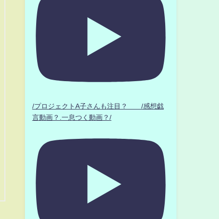
/プロジェクトA子さんも注目？ /感想戯
言動画？.一息つく動画？/