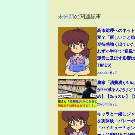
未分類
の関連記事
高市総理へのネッ
変？「新しいこと
期待感強く出てい
わずか半年で“逆風
運営に及ぼす影響は(
TIMES)
2026年8月7日
農家「消費税が1％
が7%減るんだけど
め】【2chスレ】【
2026年8月7日
キャラと一緒にジ
を実体験！バレー
『ハイキュー!! オ
ート(ABEMA TIME