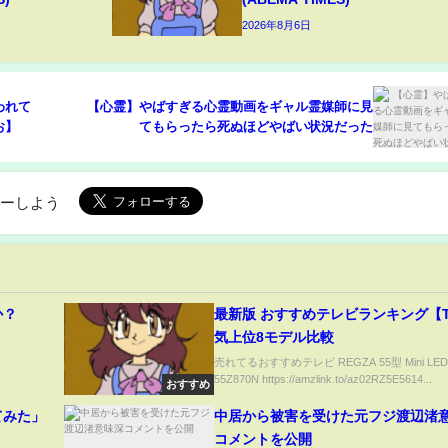
2026年8月6日
われて
【心霊】やばすぎる心霊動画をギャル霊媒師に見
お】
てもらったら死ぬほどやばい状況だった
ローしよう
か？
最新版 おすすめテレビランキング【
気上位8モデル比較
売れてるおすすめテレビ REGZA 55型 Mini LED
55Z870N https://amzlink.to/az02RZ5E5614...
おすすめ
てみた」
中居から被害を受けた元フジ渡辺渚
コメントを公開