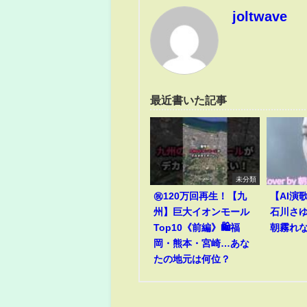
joltwave
最近書いた記事
未分類
㊗️120万回再生！【九
【AI演
州】巨大イオンモール
石川さゆり
Top10《前編》🛍️福
朝霧れ
岡・熊本・宮崎…あな
たの地元は何位？