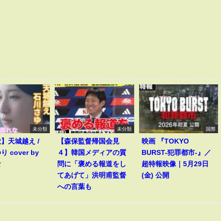
未分類
未分類
国際
歌】天城越え /
【森保監督帰国会見
映画 『TOKYO
 cover by
４】韓国メディアの質
BURST-犯罪都市-』／
な
問に「褒める報道をし
超特報映像｜5月29日
てあげて」洪明甫監督
(金) 公開
への言葉も