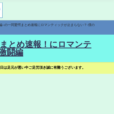
編--の一同驚愕まとめ速報にロマンティックが止まらない？-僕の
驚愕まとめ速報！にロマンテ
激闘編
日は足元が悪い中ご足労頂き誠に有難うございます。