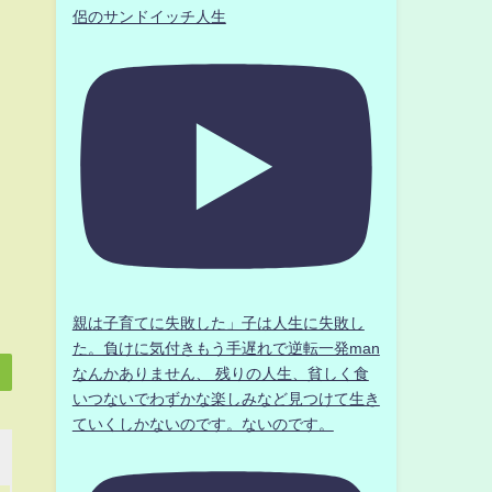
侶のサンドイッチ人生
親は子育てに失敗した」子は人生に失敗し
た。負けに気付きもう手遅れで逆転一発man
なんかありません、 残りの人生、貧しく食
いつないでわずかな楽しみなど見つけて生き
ていくしかないのです。ないのです。