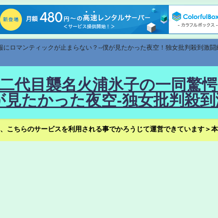
速報にロマンティックが止まらない？--僕が見たかった夜空！独女批判殺到激闘
！--二代目襲名火浦氷子の一同
見たかった夜空-独女批判殺到
、こちらのサービスを利用される事でかろうじて運営できています＞本