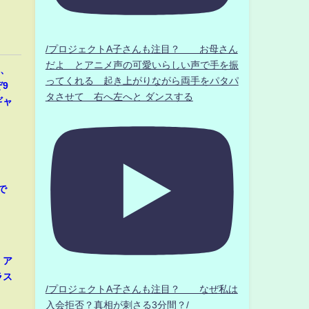
/プロジェクトA子さんも注目？ お母さん
だよ とアニメ声の可愛いらしい声で手を振
那、
ってくれる 起き上がりながら両手をパタパ
9
タさせて 右へ左へと ダンスする
ギャ
で
、ア
ラス
/プロジェクトA子さんも注目？ なぜ私は
入会拒否？真相が刺さる3分間？/