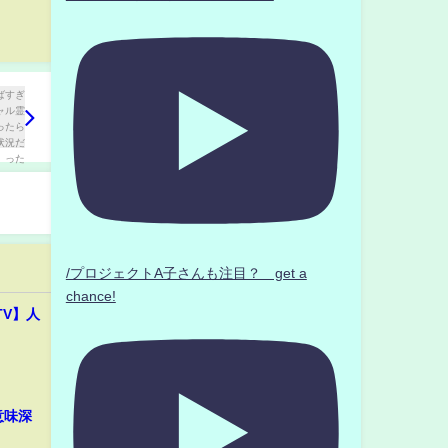
/プロジェクトA子さんも注目？ get a
chance!
TV】人
意味深