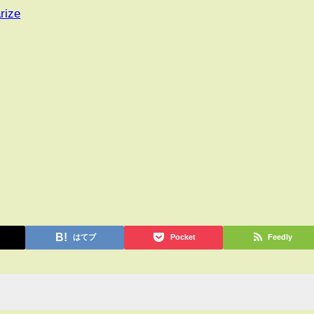
rize
はてブ
Pocket
Feedly