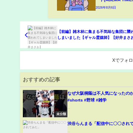
2026年8月6日
【前編】雑木林に集まる不気味な集団に襲
しまいました【ギャル霊媒師】【好井まさ
Xでフォ
おすすめの記事
なぜ大阪桐蔭は不人気になったの
#shorts #野球 #雑学
...
未分類
渋谷らんまる「配信中に〇〇され
...