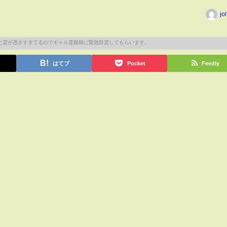
jo
はてブ
Pocket
Feedly