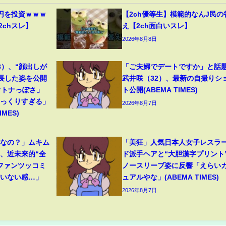
円を投資ｗｗｗ
【2ch優等生】模範的なんJ民の
2chスレ】
え【2ch面白いスレ】
2026年8月8日
8）、“顔出しが
「ご夫婦でデートですか」と話
成長した姿を公開
武井咲（32）、最新の自撮りシ
オトナっぽさ」
ト公開(ABEMA TIMES)
そっくりすぎる」
2026年8月7日
MES)
フなの？」ムキム
「美狂」人気日本人女子レスラ
、近未来的“全
ド派手ヘアと“大胆漢字プリント
ファンツッコミ
ノースリーブ姿に反響「えらい
ていない感…」
ュアルやな」(ABEMA TIMES)
2026年8月7日