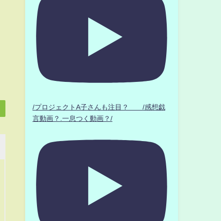
/プロジェクトA子さんも注目？ /感想戯
言動画？.一息つく動画？/