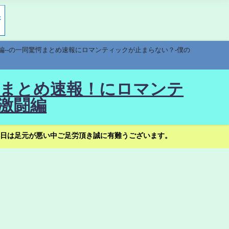
編--の一同驚愕まとめ速報にロマンティックが止まらない？-僕の
驚愕まとめ速報！にロマンテ
激闘編
日は足元が悪い中ご足労頂き誠に有難うございます。