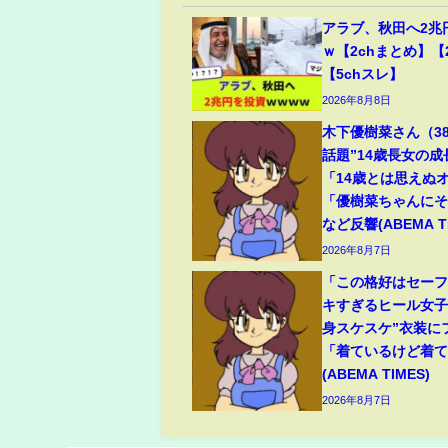
アラブ、秋田へ2兆
ｗ【2chまとめ】【
【5chスレ】
2026年8月8日
木下優樹菜さん（3
話題”14歳長女の
「14歳とは思えぬ
「優樹菜ちゃんに
など反響(ABEMA TI
2026年8月7日
「この格好はセー
キすぎるヒール女子
身スケスケ”衣装に
「着ているけど着
(ABEMA TIMES)
2026年8月7日