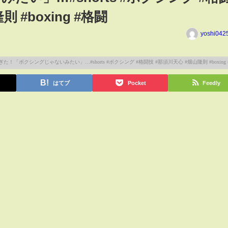
 #boxing #格闘
yoshi042
はてブ
Pocket
Feedly