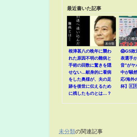
最近書いた記事
未分類
根津甚八の晩年に襲わ
😱GS
れた原因不明の難病と
表選手が
手術の回数に驚きを隠
音”がヤ
せない…献身的に看病
中が騒然
をした奥様が、夫の足
応/海外
跡を後世に伝えるため
杯】🇰🇷
に残したものとは…？
未分類
の関連記事