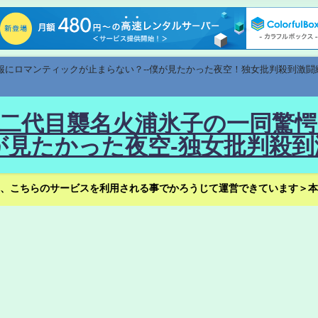
速報にロマンティックが止まらない？--僕が見たかった夜空！独女批判殺到激闘
！--二代目襲名火浦氷子の一同
見たかった夜空-独女批判殺到
、こちらのサービスを利用される事でかろうじて運営できています＞本