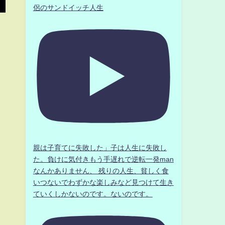
侶のサンドイッチ人生
親は子育てに失敗した」子は人生に失敗し
た。負けに気付きもう手遅れで逆転一発man
なんかありません、 残りの人生、貧しく食
いつないでわずかな楽しみなど見つけて生き
ていくしかないのです。ないのです。