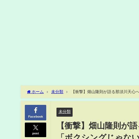
ホーム
未分類
【衝撃】畑山隆則が語る那須川天心への
闘技 #那須川天心 #畑山隆則 #boxing #格闘
未分類
Facebook
【衝撃】畑山隆則が語
post
「ボクシングじゃないみた