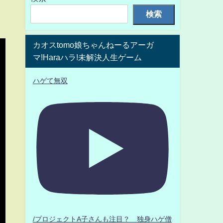
検索
カオスtomo娘ちゃんねーるアーガ
マ!Haraハラ!未解決人生ゲーム
ハゲて無双
/プロジェクトA子さんも注目？ 独身ハゲ僧