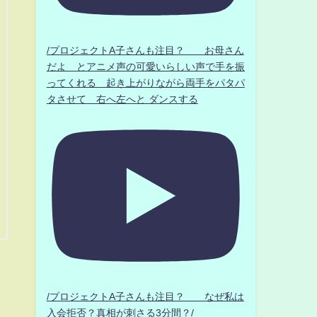
/プロジェクトA子さんも注目？ お母さん
だよ とアニメ声の可愛いらしい声で手を振
ってくれる 起き上がりながら両手をパタパ
タさせて 右へ左へと ダンスする
/プロジェクトA子さんも注目？ なぜ私は
入会拒否？真相が刺さる3分間？/