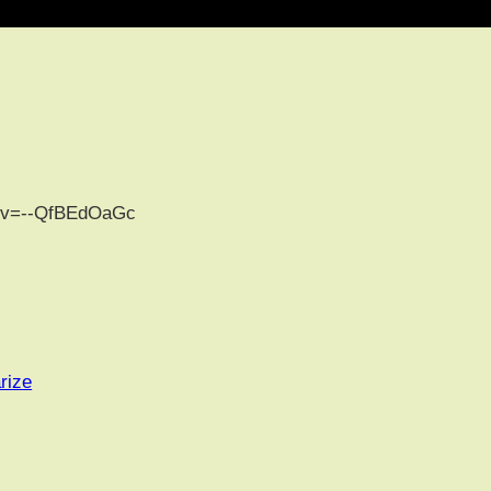
h?v=--QfBEdOaGc
rize