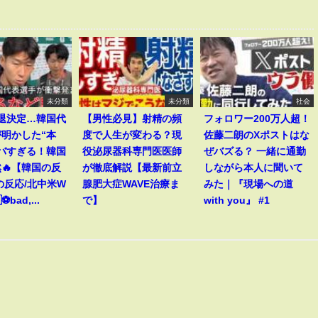
未分類
未分類
社会
敗退決定…韓国代
【男性必見】射精の頻
フォロワー200万人超！
明かした“本
度で人生が変わる？現
佐藤二朗のXポストはな
バすぎる！韓国
役泌尿器科専門医医師
ぜバズる？ 一緒に通勤
🔥【韓国の反
が徹底解説【最新前立
しながら本人に聞いて
の反応/北中米W
腺肥大症WAVE治療ま
みた｜『現場への道
⚽bad,...
で】
with you』 #1