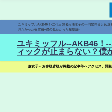
ユキミッフルAKB46！-二代目襲名火浦氷子の一同驚愕まとめ
見たかった夜空編--僕の見たかった星空編-
ユキミッフル--AKB46
ィックが止まらない？僕が
腐女子＜お客様皆様が掲載の記事等へアクセス、閲覧