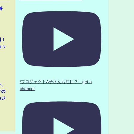
答
題！
ョッ
/プロジェクトA子さんも注目？ get a
ー、
chance!
”の
カジ