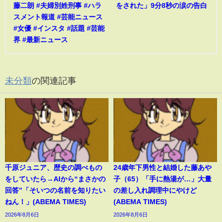
藤二朗 #夫婦別姓刑事 #ハラ
をされた」9分8秒の涙の告白
スメント報道 #芸能ニュース
#女優 #インスタ #話題 #芸能
界 #最新ニュース
未分類
の関連記事
千原ジュニア、歴史の調べもの
24歳年下男性と結婚した藤あや
をしていたら→AIから“まさかの
子（65）「手に熱湯が…」大量
回答”「そいつの名前を知りたい
の差し入れ調理中にやけど
ねん！」(ABEMA TIMES)
(ABEMA TIMES)
2026年8月6日
2026年8月6日