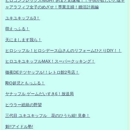
ヒロコンプレックスNIGHT 的まとめ速報！！子供が欲しいど陰キ
ャアラフィフ女子のめざせ！専業主婦！婚活計画編
ユキユキッフル3！
萌えっふる！
天にまします我ら！
ヒロシッフル！ヒロシデース山さんのリフォームひとりDIY！！
ヒロユキユキッフルMAX！スーパークッキング！
徹夜DEテツヤッフル!！レトロ館2号店！
剛Q超児ともっふる！
ヤナッフル ゲームだいすき6！放送局
ヒウラー総統の野望
三代目 ユキユキッフル 花のひうら組! 見参！
魁!!アイドル塾!