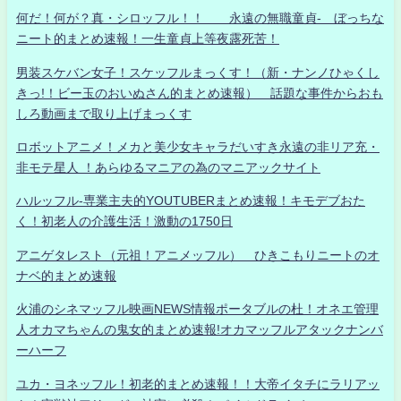
何だ！何が？真・シロッフル！！ 永遠の無職童貞- ぼっちな
ニート的まとめ速報！一生童貞上等夜露死苦！
男装スケバン女子！スケッフルまっくす！（新・ナンノひゃくし
きっ!！ビー玉のおいぬさん的まとめ速報） 話題な事件からおも
しろ動画まで取り上げまっくす
ロボットアニメ！メカと美少女キャラだいすき永遠の非リア充・
非モテ星人 ！あらゆるマニアの為のマニアックサイト
ハルッフル-専業主夫的YOUTUBERまとめ速報！キモデブおた
く！初老人の介護生活！激動の1750日
アニゲタレスト（元祖！アニメッフル） ひきこもりニートのオ
ナベ的まとめ速報
火浦のシネマッフル映画NEWS情報ポータブルの杜！オネエ管理
人オカマちゃんの鬼女的まとめ速報!オカマッフルアタックナンバ
ーハーフ
ユカ・ヨネッフル！初老的まとめ速報！！大帝イタチにラリアッ