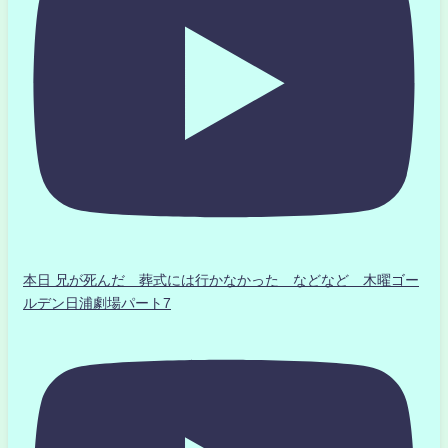
本日 兄が死んだ 葬式には行かなかった などなど 木曜ゴー
ルデン日浦劇場パート7