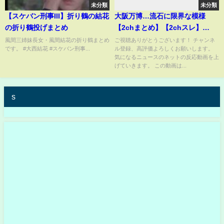
未分類
未分類
【スケバン刑事III】折り鶴の結花
大阪万博…流石に限界な模様
の折り鶴投げまとめ
【2chまとめ】【2chスレ】
【5chスレ】
風間三姉妹長女・風間結花の折り鶴まとめ
ご視聴ありがとうございます！ チャンネ
です。 #大西結花 #スケバン刑事...
ル登録、高評価よろしくお願いします。
気になるニュースのネットの反応動画を上
げていきます。 この動画は...
s