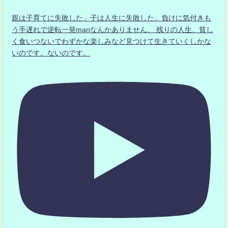
親は子育てに失敗した」子は人生に失敗した。負けに気付きも
う手遅れで逆転一発manなんかありません、 残りの人生、貧し
く食いつないでわずかな楽しみなど見つけて生きていくしかな
いのです。ないのです。