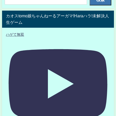
カオスtomo娘ちゃんねーるアーガマ!Haraハラ!未解決人
生ゲーム
ハゲて無双