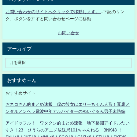
お問い合わせのサイトへクリックで移動します。
↓下記のリン
ク、ボタンを押すと問い合わせページに移動
お問い合せ
アーカイブ
おすすめ～ん
おすすめサイト
おネコさん的まとめ速報 僕の彼女はエリーちゃん人形！豆腐メ
ンタルメンヘラ電波中年アルバイターのぬいぐるみ男子末路編
アイドッフル！ ワタクシ的まとめ速報 地下格闘アイドルだい
すき！23 ひうらのアニメ放送局101ちゃんねる BNK48 ！
SNH48！JKT48！MNL48！SGO48！GNZ48！STU48！SKE48