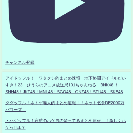
チャンネル登録
アイドッフル！ ワタクシ的まとめ速報 地下格闘アイドルだい
すき！23 ひうらのアニメ放送局101ちゃんねる BNK48 ！
SNH48！JKT48！MNL48！SGO48！GNZ48！STU48！SKE48
タダッフル！ネトゲ廃人的まとめ速報！！ネット乞食DE2000万
パワーズ！
・ハゲッフル！哀愁のハゲ男の髪ってるまとめ速報！！激しくハ
ゲっTEL？