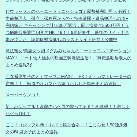
ヒウラッフルのハーニーフィニッシュゴミ屋敷補完計画 ＜必殺！
生前整理人！孤立し孤独死からの～特殊清掃・遺品整理への道F
完結編＞ キャッシング計1500万返済：厨二病借金3500万円！う
つ病統合失調症14年生HKT46！！9期研究生、最後のサイト！全
米が泣いた！認知症鬱病60代のラストサイト絶賛！公開中
魔法熟女/美魔女ッ娘メグみみちゃんのニートッフルステーション
MAX！ ニート仙人仙女の映画三昧老後生活！（無職孤独居老人的
まとめ速報Z)]
乙女系腐男子のオカマッフルMAX2- FX！オ・カマトレーダーの
逆襲！！ 極道のオカマたち編（おもしろ動画まとめ速報）
スーパーウンコ！
新・ハゲッフル！哀愁のハゲ男の髪ってるまとめ速報！！激しく
ハゲっTEL？
こじ！コジッフル@！-レズっ娘百合ネエ！こじらせ！50独身処
女のBL腐女子的まとめ速報-