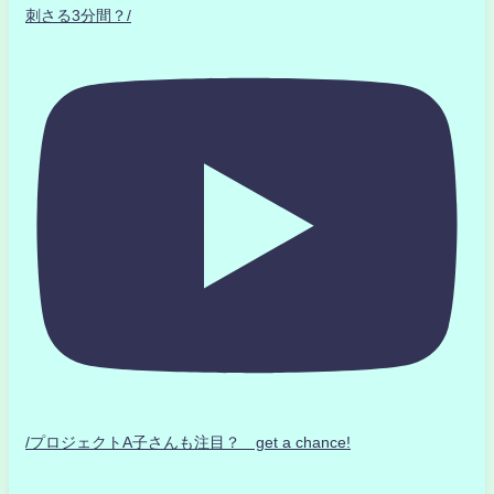
刺さる3分間？/
/プロジェクトA子さんも注目？ get a chance!