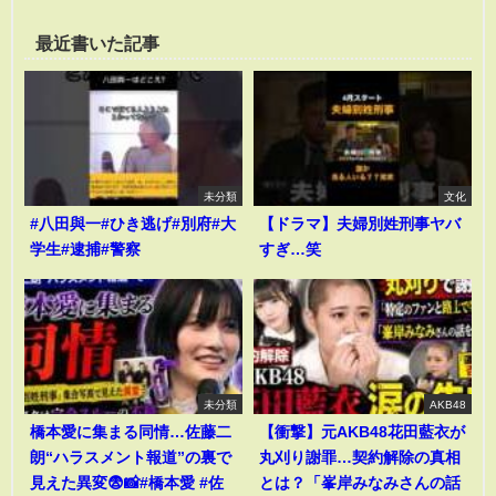
最近書いた記事
未分類
文化
#八田與一#ひき逃げ#別府#大
【ドラマ】夫婦別姓刑事ヤバ
学生#逮捕#警察
すぎ…笑
未分類
AKB48
橋本愛に集まる同情…佐藤二
【衝撃】元AKB48花田藍衣が
朗“ハラスメント報道”の裏で
丸刈り謝罪…契約解除の真相
見えた異変😨📸#橋本愛 #佐
とは？「峯岸みなみさんの話