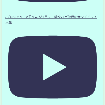
/プロジェクトA子さんも注目？ 独身ハゲ僧侶のサンドイッチ
人生