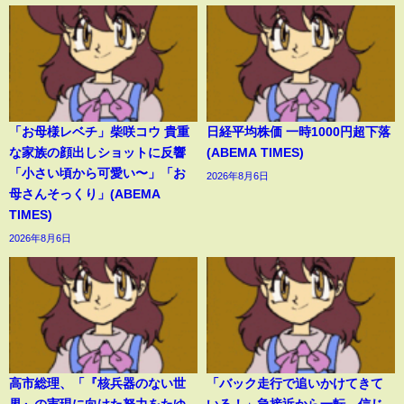
「お母様レベチ」柴咲コウ 貴重
日経平均株価 一時1000円超下落
な家族の顔出しショットに反響
(ABEMA TIMES)
「小さい頃から可愛い〜」「お
2026年8月6日
母さんそっくり」(ABEMA
TIMES)
2026年8月6日
高市総理、「『核兵器のない世
「バック走行で追いかけてきて