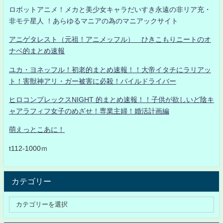
ロボットアニメ！メカと美少女キャラだいすき永遠の非リア充・
非モテ星人 ！あらゆるマニアの為のマニアックサイト
アニゲタレスト（元祖！アニメッフル） ひきこもりニートのオ
ナベ的まとめ速報
ユカ・ヨネッフル！初老的まとめ速報！！大帝イタチにラリアッ
ト！害獣神アリ・ガー被害に必殺！パイルドライバー
ヒロコンプレックスNIGHT 的まとめ速報！！子供が欲しいど陰キ
ャアラフィフ女子のめざせ！専業主婦！婚活計画編
萌えっとこあに！
t112-1000ｍ
カテゴリー