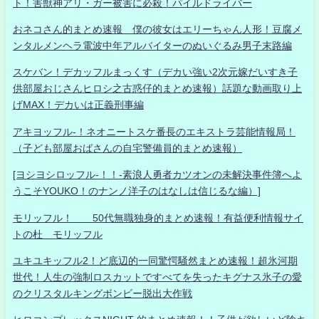
ト！害獣神アリ・ガー被害に必殺！パイルドライバー
おネコさん的まとめ速報 僕の彼女はエリーちゃん人形！豆腐メ
ンタルメンヘラ電波中年アルバイターのぬいぐるみ男子末路編
スケバン！デカッフルまっくす（デカい強い2次元嫁だいすき子
供部屋おじさんヒロシ之古惑仔的まとめ速報）話題な動画取り上
げMAX！デカいは正義刑事編
アキヨッフル-！ネオニートスケ番長のエキストラ芸能情報局！
（子ども部屋おばさんの自宅警備員的まとめ速報）
[ヨシヨシロッフル-！！-素浪人勇者カツオンの未解決事件簿へよ
うこそYOUKO！のナンノ洋子のはなしは信じるな編）]
モリッフル！ 50代無職独身的まとめ速報！有益便利情報サイ
トの杜 モリッフル
ユキユキッフル2！ど底辺的一同驚愕騒然まとめ速報！超氷河期
世代！人生の強制ロスカットですべてを失ったキグナス氷子の愛
のクリスタルキングボンビー脱出大作戦