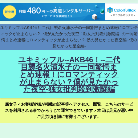
ユキミッフルAKB46！-二代目襲名火浦氷子の一同驚愕まとめ速報にロマンテ
ィックが止まらない？--僕が見たかった夜空！独女批判殺到激闘編--の一同驚
愕まとめ速報にロマンティックが止まらない？-僕の見たかった夜空編--僕の
見たかった星空編-
ユキミッフル--AKB46！--二代
目襲名火浦氷子の一同驚愕ま
とめ速報！にロマンティック
が止まらない？僕が見たかっ
た夜空-独女批判殺到激闘編
腐女子＜お客様皆様が掲載の記事等へアクセス、閲覧、こちらのサービ
スを利用される事でかろうじて運営できています＞本日は足元が悪い中
ご足労頂き誠に有難うございます。