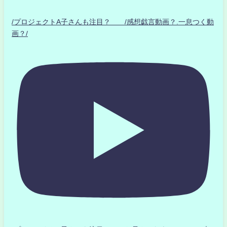
/プロジェクトA子さんも注目？ /感想戯言動画？.一息つく動
画？/