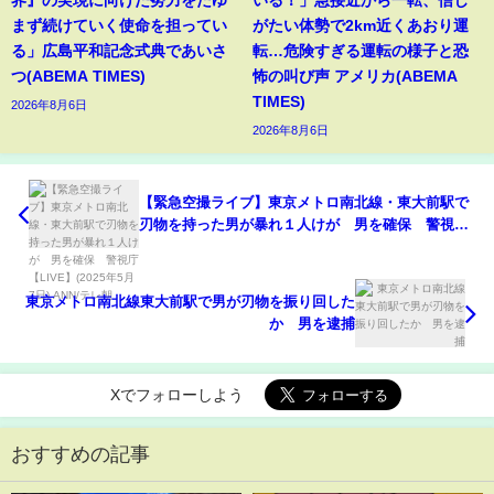
界』の実現に向けた努力をたゆ
いる！」急接近から一転、信じ
まず続けていく使命を担ってい
がたい体勢で2km近くあおり運
る」広島平和記念式典であいさ
転…危険すぎる運転の様子と恐
つ(ABEMA TIMES)
怖の叫び声 アメリカ(ABEMA
TIMES)
2026年8月6日
2026年8月6日
【緊急空撮ライブ】東京メトロ南北線・東大前駅で
刃物を持った男が暴れ１人けが 男を確保 警視庁
【LIVE】(2025年5月7日) ANN/テレ朝
東京メトロ南北線東大前駅で男が刃物を振り回した
か 男を逮捕
Xでフォローしよう
おすすめの記事