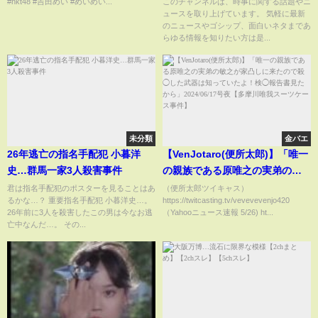
BROTHERS/LDH】
#hkt48 #吉田めい #めいめい...
このチャンネルは、時事に関する話題やニ
ュースを取り上げています。 気軽に最新
のニュースやゴシップ、面白いネタまであ
らゆる情報を知りたい方は是...
未分類
金バエ
26年逃亡の指名手配犯 小暮洋
【VenJotaro(便所太郎)】「唯一
史…群馬一家3人殺害事件
の親族である原唯之の実弟の敏
之が家凸しに来たので殺◯した
君は指名手配犯のポスターを見ることはあ
（便所太郎ツイキャス）
るかな…？ 重要指名手配犯 小暮洋史…。
https://twitcasting.tv/vevevevenjo420
武器は知っていたよ！検◯報告
26年前に3人を殺害したこの男は今なお逃
（Yahooニュース速報 5/26) ht...
書見たから」2024/06/17号夜
亡中なんだ…。 その...
【多摩川唯我スーツケース事
件】