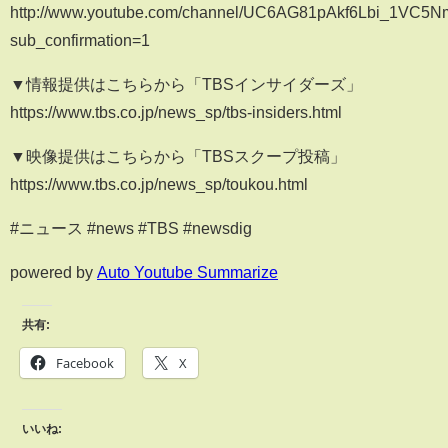
http://www.youtube.com/channel/UC6AG81pAkf6Lbi_1VC5
sub_confirmation=1
▼情報提供はこちらから「TBSインサイダーズ」
https://www.tbs.co.jp/news_sp/tbs-insiders.html
▼映像提供はこちらから「TBSスクープ投稿」
https://www.tbs.co.jp/news_sp/toukou.html
#ニュース #news #TBS #newsdig
powered by
Auto Youtube Summarize
共有:
Facebook
X
いいね: