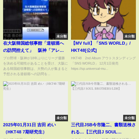
未分類
未分類
在大阪韓国総領事館「道頓堀へ
【MV full】「SNS WORLD」/
の訪問控えて」 阪神「アレ」
HKT48[公式]
目前で注意呼びかけ | TBS
プロ野球・阪神が18年ぶりにリーグ優勝
HKT48 2nd Album アウトスタンディング
を決める可能性があることを受け、大阪に
「SNS WORLD」 12月1日発売
NEWS DIG #shorts
ある韓国総領事館は、大勢の人が集まると
https://sp.universal-mu...
予想される道頓堀への訪問を...
未分類
未分類
2025年01月31日 吉田 めい
三代目JSB今市隆二、書類送検さ
（HKT48 7期研究生）
れる…【三代目J SOUL