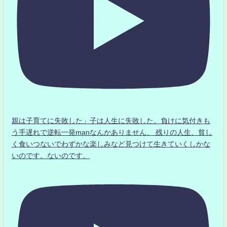
親は子育てに失敗した」子は人生に失敗した。負けに気付きも
う手遅れで逆転一発manなんかありません、 残りの人生、貧し
く食いつないでわずかな楽しみなど見つけて生きていくしかな
いのです。ないのです。