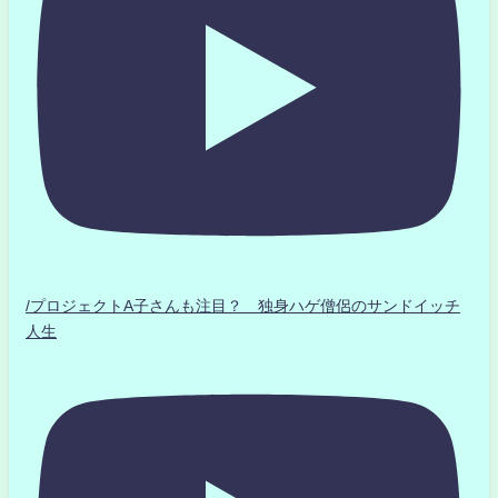
/プロジェクトA子さんも注目？ 独身ハゲ僧侶のサンドイッチ
人生