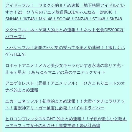
アイドッフル！ ワタクシ的まとめ速報 地下格闘アイドルだい
すき！23 ひうらのアニメ放送局101ちゃんねる BNK48 ！
SNH48！JKT48！MNL48！SGO48！GNZ48！STU48！SKE48
タダッフル！ネトゲ廃人的まとめ速報！！ネット乞食DE2000万
パワーズ！
・ハゲッフル！哀愁のハゲ男の髪ってるまとめ速報！！激しくハ
ゲっTEL？
ロボットアニメ！メカと美少女キャラだいすき永遠の非リア充・
非モテ星人 ！あらゆるマニアの為のマニアックサイト
アニゲタレスト（元祖！アニメッフル） ひきこもりニートのオ
ナベ的まとめ速報
ユカ・ヨネッフル！初老的まとめ速報！！大帝イタチにラリアッ
ト！害獣神アリ・ガー被害に必殺！パイルドライバー
ヒロコンプレックスNIGHT 的まとめ速報！！子供が欲しいど陰キ
ャアラフィフ女子のめざせ！専業主婦！婚活計画編