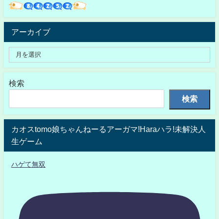
アーカイブ
検索
検索
カオスtomo娘ちゃんねーるアーガマ!Haraハラ!未解決人
生ゲーム
ハゲて無双