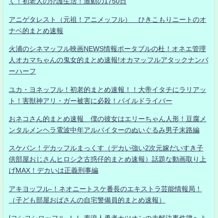
く！初老人の介護生活！激動の1750日
アニゲタレスト（元祖！アニメッフル） ひきこもりニートのオ
ナベ的まとめ速報
火浦のシネマッフル映画NEWS情報ポータブルの杜！オネエ管理
人オカマちゃんの鬼女的まとめ速報!オカマッフルアタックナンバ
ーハーフ
ユカ・ヨネッフル！初老的まとめ速報！！大帝イタチにラリアッ
ト！害獣神アリ・ガー被害に必殺！パイルドライバー
おネコさん的まとめ速報 僕の彼女はエリーちゃん人形！豆腐メ
ンタルメンヘラ電波中年アルバイターのぬいぐるみ男子末路編
スケバン！デカッフルまっくす（デカい強い2次元嫁だいすき子
供部屋おじさんヒロシ之古惑仔的まとめ速報）話題な動画取り上
げMAX！デカいは正義刑事編
アキヨッフル-！ネオニートスケ番長のエキストラ芸能情報局！
（子ども部屋おばさんの自宅警備員的まとめ速報）