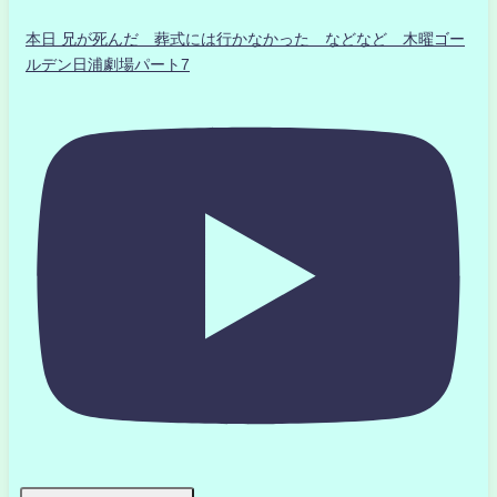
本日 兄が死んだ 葬式には行かなかった などなど 木曜ゴー
ルデン日浦劇場パート7