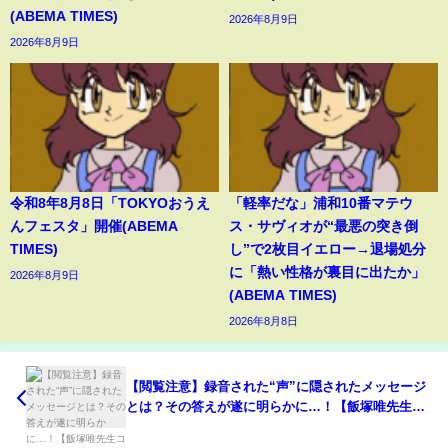
(ABEMA TIMES)
2026年8月9日
2026年8月9日
令和8年8月8日「TOKYOおうえ
「軽率だな」浦和10番マテウ
んフェスタ」開催(ABEMA
ス・サヴィオが“最悪の突き倒
TIMES)
し”で2枚目イエロー→退場処分
に「熱い性格が裏目に出たか」
2026年8月9日
(ABEMA TIMES)
2026年8月8日
【閲覧注意】録音された“声”に隠されたメッセージ
とは？その答えが遂に明らかに…！【飯塚唯先生コ
ラボ・後編】