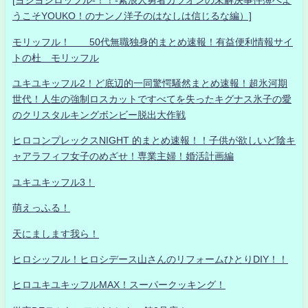
[ヨシヨシロッフル-！！-素浪人勇者カツオンの未解決事件簿へよ
うこそYOUKO！のナンノ洋子のはなしは信じるな編）]
モリッフル！ 50代無職独身的まとめ速報！有益便利情報サイ
トの杜 モリッフル
ユキユキッフル2！ど底辺的一同驚愕騒然まとめ速報！超氷河期
世代！人生の強制ロスカットですべてを失ったキグナス氷子の愛
のクリスタルキングボンビー脱出大作戦
ヒロコンプレックスNIGHT 的まとめ速報！！子供が欲しいど陰キ
ャアラフィフ女子のめざせ！専業主婦！婚活計画編
ユキユキッフル3！
萌えっふる！
天にまします我ら！
ヒロシッフル！ヒロシデース山さんのリフォームひとりDIY！！
ヒロユキユキッフルMAX！スーパークッキング！