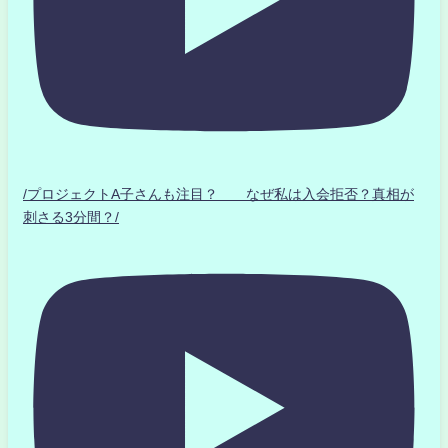
/プロジェクトA子さんも注目？ なぜ私は入会拒否？真相が
刺さる3分間？/