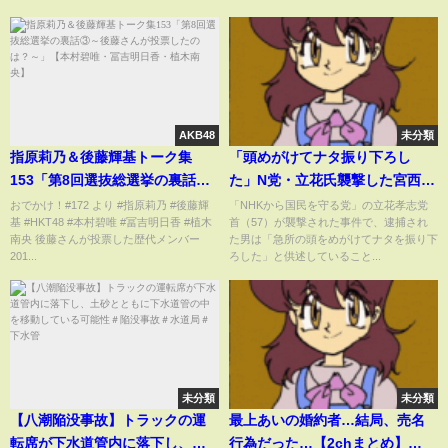
AKB48
未分類
指原莉乃＆後藤輝基トーク集
「頭めがけてナタ振り下ろし
153「第8回選抜総選挙の裏話③
た」N党・立花氏襲撃した宮西詩
～後藤さんが投票したのは？
音容疑者が供述「演説の動向はX
おでかけ！#172 より #指原莉乃 #後藤輝
「NHKから国民を守る党」の立花孝志党
基 #HKT48 #本村碧唯 #冨吉明日香 #植木
首（57）が襲撃された事件で、逮捕され
～」【本村碧唯・冨吉明日香・
やYouTubeで得た」
南央 後藤さんが投票した歴代メンバー
た男は「急所の頭をめがけてナタを振り下
植木南央】
201...
ろした」と供述していること...
未分類
未分類
【八潮陥没事故】トラックの運
最上あいの婚約者…結局、売名
転席が下水道管内に落下し、土
行為だった…【2chまとめ】