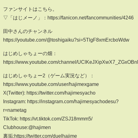
ファンサイトはこちら。
▽「はじメーノ」：https://fanicon.net/fancommunities/4246
田中さんのチャンネル
https://youtube.com/@toshigaiku?si=5TlgF8xmErcboWdw
はじめしゃちょーの畑：
https://www.youtube.com/channel/UClKeJXipXwX7_ZGxOB
はじめしゃちょー2（ゲーム実況など）：
https://www.youtube.com/user/hajimexgame
X(Twitter): https://twitter.com/hajimesyacho
Instagram: https://instagram.com/hajimesyachodesu?
r=nametag
TikTok: https://vt.tiktok.com/ZSJ18mmm5/
Clubhouse:@hajimen
裏垢:https://twitter.com/duelhajime