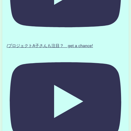
/プロジェクトA子さんも注目？ get a chance!