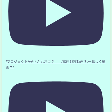
/プロジェクトA子さんも注目？ /感想戯言動画？.一息つく動
画？/