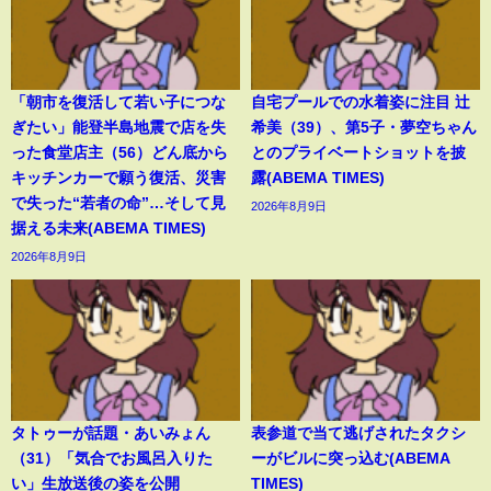
「朝市を復活して若い子につな
自宅プールでの水着姿に注目 辻
ぎたい」能登半島地震で店を失
希美（39）、第5子・夢空ちゃん
った食堂店主（56）どん底から
とのプライベートショットを披
キッチンカーで願う復活、災害
露(ABEMA TIMES)
で失った“若者の命”…そして見
2026年8月9日
据える未来(ABEMA TIMES)
2026年8月9日
タトゥーが話題・あいみょん
表参道で当て逃げされたタクシ
（31）「気合でお風呂入りた
ーがビルに突っ込む(ABEMA
い」生放送後の姿を公開
TIMES)