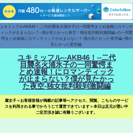
ユキミッフルAKB46！-二代目襲名火浦氷子の一同驚愕まとめ速報にロマンテ
ィックが止まらない？--僕が見たかった夜空！独女批判殺到激闘編--の一同驚
愕まとめ速報にロマンティックが止まらない？-僕の見たかった夜空編--僕の
見たかった星空編-
ユキミッフル--AKB46！--二代
目襲名火浦氷子の一同驚愕ま
とめ速報！にロマンティック
が止まらない？僕が見たかっ
た夜空-独女批判殺到激闘編
腐女子＜お客様皆様が掲載の記事等へアクセス、閲覧、こちらのサービ
スを利用される事でかろうじて運営できています＞本日は足元が悪い中
ご足労頂き誠に有難うございます。