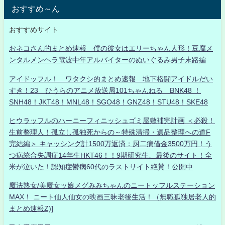
おすすめ～ん
おすすめサイト
おネコさん的まとめ速報 僕の彼女はエリーちゃん人形！豆腐メ
ンタルメンヘラ電波中年アルバイターのぬいぐるみ男子末路編
アイドッフル！ ワタクシ的まとめ速報 地下格闘アイドルだい
すき！23 ひうらのアニメ放送局101ちゃんねる BNK48 ！
SNH48！JKT48！MNL48！SGO48！GNZ48！STU48！SKE48
ヒウラッフルのハーニーフィニッシュゴミ屋敷補完計画 ＜必殺！
生前整理人！孤立し孤独死からの～特殊清掃・遺品整理への道F
完結編＞ キャッシング計1500万返済：厨二病借金3500万円！う
つ病統合失調症14年生HKT46！！9期研究生、最後のサイト！全
米が泣いた！認知症鬱病60代のラストサイト絶賛！公開中
魔法熟女/美魔女ッ娘メグみみちゃんのニートッフルステーション
MAX！ ニート仙人仙女の映画三昧老後生活！（無職孤独居老人的
まとめ速報Z)]