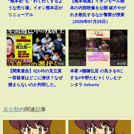
“熊本初”も「わくわくするよ
【熊本地震】イオンモール熊
うな売り場」イオン熊本店が
本の内部映像を公開 破片やが
リニューアル
れき散乱するなか警察が捜索
（2026年07月29日）
社会
未分類
【関東連合】IQ145の見立真
本家 #棚橋弘至 の良さを0に
一容疑者はどこに潜伏？なぜ
する#中野たむ #くりぃむナ
捕まらないのか判明した。
ンタラ #shorts
未分類
の関連記事