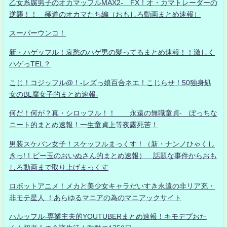
乙女系腐男子のオカマッフルMAX2- FX！オ・カマトレーダーの
逆襲！！ 極道のオカマたち編（おもしろ動画まとめ速報）
スーパーウンコ！
新・ハゲッフル！哀愁のハゲ男の髪ってるまとめ速報！！激しく
ハゲっTEL？
こじ！コジッフル@！-レズっ娘百合ネエ！こじらせ！50独身処
女のBL腐女子的まとめ速報-
何だ！何が？真・シロッフル！！ 永遠の無職童貞- ぼっちな
ニート的まとめ速報！一生童貞上等夜露死苦！
男装スケバン女子！スケッフルまっくす！（新・ナンノひゃくし
きっ!！ビー玉のおいぬさん的まとめ速報） 話題な事件からおも
しろ動画まで取り上げまっくす
ロボットアニメ！メカと美少女キャラだいすき永遠の非リア充・
非モテ星人 ！あらゆるマニアの為のマニアックサイト
ハルッフル-専業主夫的YOUTUBERまとめ速報！キモデブおた