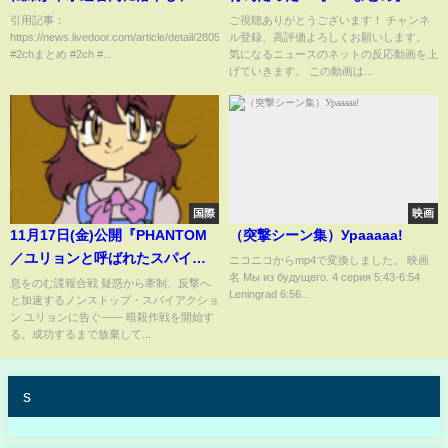
砂とともに下水道管の中を移動
【2chスレ】【5chスレ】
引用記事：
ご視聴ありがとうございます！ チャンネ
https://news.livedoor.com/article/detail/28058580/
ル登録、高評価よろしくお願いします。
している可能性＃陥没事故＃水
#2chまとめ #2ch #...
気になるニュースのネットの反応動画を上
道局＃下水管
げていきます。 この動画は...
国際
映画
11月17日(金)公開『PHANTOM
（突撃シーン集）Урааааа!
／ユリョンと呼ばれたスパイ』
ニコニコからmp4で変換しました。 映画
名 Мы из будущего. 4 серия 5:43-6:54
｜予告
息をのむ諜報合戦 疑惑から牽制、反撃へ
Leningrad 6:56...
と加速するノンストップ・スパイアクショ
ン ユリョンに告ぐ―― 暗殺作戦を開始す
る。成功するまで放棄して...
s