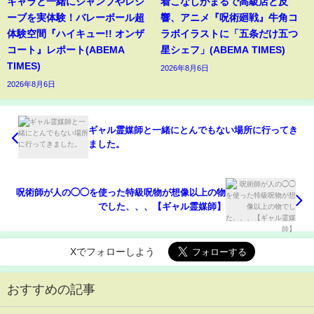
キャラと一緒にジャンプやレシ
着こなしがまるで高級店と反
ーブを実体験！バレーボール超
響、アニメ『呪術廻戦』牛角コ
体験空間『ハイキュー!! オンザ
ラボイラストに「五条だけ五つ
コート』レポート(ABEMA
星シェフ」(ABEMA TIMES)
TIMES)
2026年8月6日
2026年8月6日
ギャル霊媒師と一緒にとんでもない場所に行ってき
ました。
呪術師が人の◯◯を使った特級呪物が想像以上の物
でした、、、【ギャル霊媒師】
Xでフォローしよう
おすすめの記事