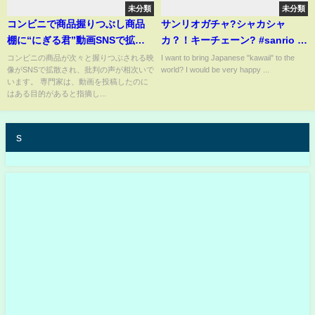
未分類
未分類
コンビニで商品握りつぶし商品
サンリオガチャ?シャカシャ
棚に“にぎる君”動画SNSで拡
カ？！キーチェーン? #sanrio #
散…迷惑行為に批判殺到 弁護
サンリオ #gacha #ガチャ
コンビニの商品が次々と握りつぶされる映
I want to bring Japanese "kawaii" to the
像がSNSで拡散され、批判の声が相次いで
world? I would be very happy ...
士「ビジネス勧誘目的の可能
#kuromi #mymelody
います。 専門家は、動画を投稿したのに
性」
はある目的があると指摘し...
s