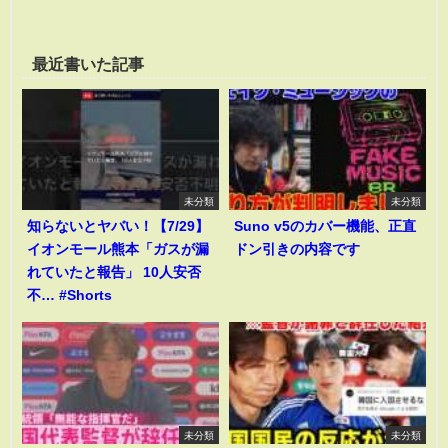
最近書いた記事
未分類
未分類
知らないとヤバい！【7/29】
Suno v5のカバー機能、正直
イオンモール熊本「ガスが漏
ドン引きの内容です
れていたと報告」 10人安否
不… #Shorts
未分類
未分類