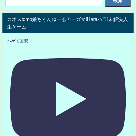
検索
カオスtomo娘ちゃんねーるアーガマ!Haraハラ!未解決人
生ゲーム
ハゲて無双