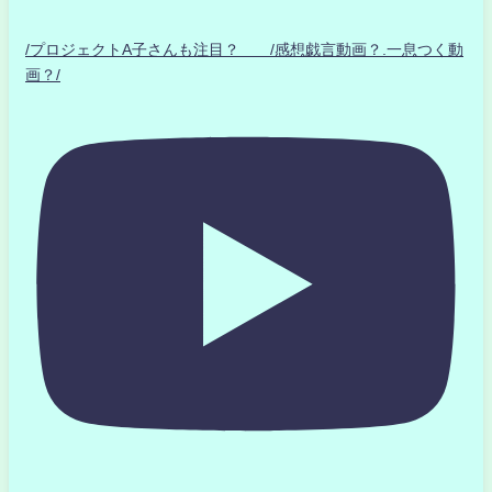
/プロジェクトA子さんも注目？ /感想戯言動画？.一息つく動
画？/