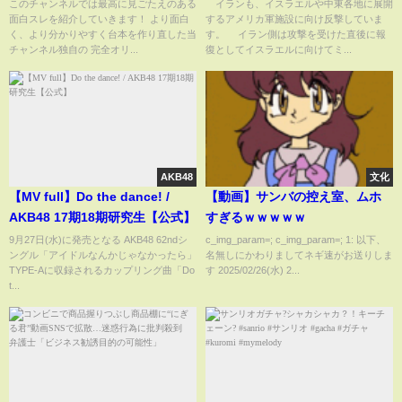
3月1日)
このチャンネルでは最高に見ごたえのある
イランも、イスラエルや中東各地に展開
面白スレを紹介していきます！ より面白
するアメリカ軍施設に向け反撃していま
く、より分かりやすく台本を作り直した当
す。 イラン側は攻撃を受けた直後に報
チャンネル独自の 完全オリ...
復としてイスラエルに向けてミ...
AKB48
文化
【MV full】Do the dance! /
【動画】サンバの控え室、ムホ
AKB48 17期18期研究生【公式】
すぎるｗｗｗｗｗ
9月27日(水)に発売となる AKB48 62ndシ
c_img_param=; c_img_param=; 1: 以下、
ングル「アイドルなんかじゃなかったら」
名無しにかわりましてネギ速がお送りしま
TYPE-Aに収録されるカップリング曲「Do
す 2025/02/26(水) 2...
t...