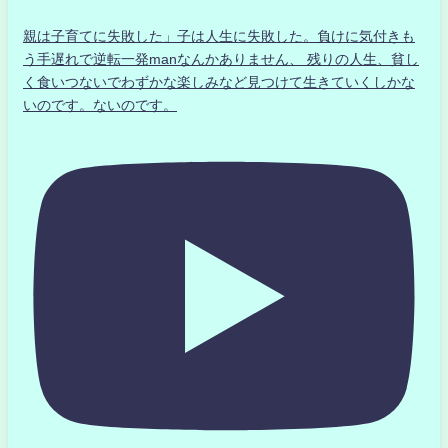
親は子育てに失敗した」子は人生に失敗した。負けに気付きも
う手遅れで逆転一発manなんかありません、 残りの人生、貧し
く食いつないでわずかな楽しみなど見つけて生きていくしかな
いのです。ないのです。