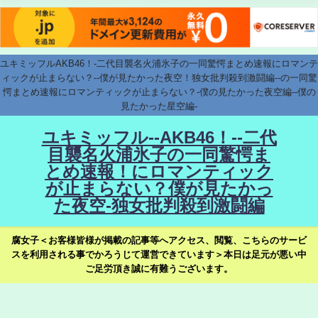
ユキミッフルAKB46！-二代目襲名火浦氷子の一同驚愕まとめ速報にロマンテ
ィックが止まらない？--僕が見たかった夜空！独女批判殺到激闘編--の一同驚
愕まとめ速報にロマンティックが止まらない？-僕の見たかった夜空編--僕の
見たかった星空編-
ユキミッフル--AKB46！--二代
目襲名火浦氷子の一同驚愕ま
とめ速報！にロマンティック
が止まらない？僕が見たかっ
た夜空-独女批判殺到激闘編
腐女子＜お客様皆様が掲載の記事等へアクセス、閲覧、こちらのサービ
スを利用される事でかろうじて運営できています＞本日は足元が悪い中
ご足労頂き誠に有難うございます。