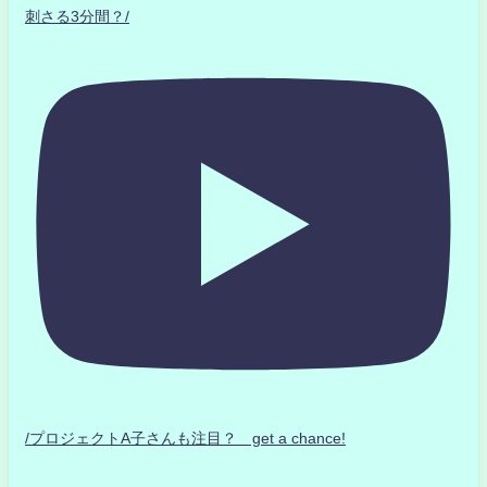
刺さる3分間？/
/プロジェクトA子さんも注目？ get a chance!