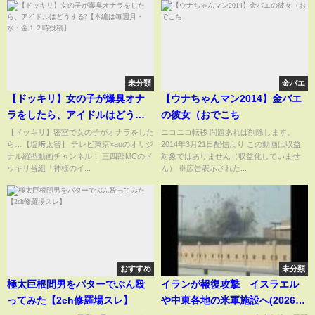
未分類
金バエ
【ドッキリ】女の子が爆臭オナ
【ウナちゃんマン2014】金バエ
ラをしたら、アイドルはどうす
の彼女（おでこち
る?【本編は毎週月・水・金１２
【ドッキリ】密室で女の子がオナラをした
ニコニコ転移 問題あれば削除します。
ら…【塩﨑太智】 テレビ東京×auのオリジ
2014年3月21日配信より この動画は収益
時投稿】
ナル縦型動画チャンネル！ 三四郎MCのド
対象ではありません（収益化していませ
ッキリ番組「神様のイ...
ん） ※広告表示された...
おすすめ
未分類
極太巨根間男をパターでぶん殴
イランが報復攻撃 イスラエル
ってみた【2ch修羅場スレ】
や中東各地の米軍施設へ(2026年