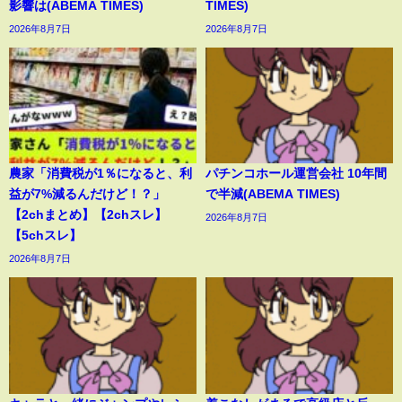
影響は(ABEMA TIMES)
TIMES)
2026年8月7日
2026年8月7日
農家「消費税が1％になると、利
パチンコホール運営会社 10年間
益が7%減るんだけど！？」
で半減(ABEMA TIMES)
【2chまとめ】【2chスレ】
2026年8月7日
【5chスレ】
2026年8月7日