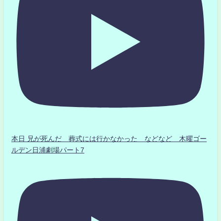
本日 兄が死んだ 葬式には行かなかった などなど 木曜ゴー
ルデン日浦劇場パート7