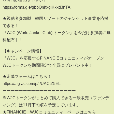
りお問い合わせ下さい↓
https://forms.gle/gbbQnhxgiKkkd3nTA
★視聴者参加型！韓国リゾートのジャンケット事業を応援
できる！
『WJC (World Janket Club) トークン』を今だけ参加者に無
料配布中！
【キャンペーン情報】
『WJC』を応援するFiNANCiEコミュニティがオープン！
WJCトークンを期間限定で全員にプレゼント中！
★応募フォームはこちら！
https://aig-ac.com/p/r/UACtZ5EL
ーーーーーーーーーーーーーーーーーー
※WJCトークンがまとめて購入できる一般販売（ファンデ
ィング）は11月下旬頃を予定しています。
★FiNANCiE：WJCコミュニティーページはこちら