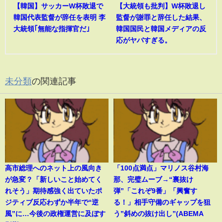
【韓国】サッカーW杯敗退で
【大統領も批判】W杯敗退し
韓国代表監督が辞任を表明 李
監督が謝罪と辞任した結果、
大統領｢無能な指揮官だ｣
韓国国民と韓国メディアの反
応がヤバすぎる。
未分類
の関連記事
高市総理へのネット上の風向き
「100点満点」マリノス谷村海
が急変？「新しいこと始めてく
那、完璧ムーブ→“裏抜け
れそう」期待感強く出ていたポ
弾”「これぞ9番」「興奮す
ジティブ反応わずか半年で“逆
る！」相手守備のギャップを狙
風”に…今後の政権運営に及ぼす
う”斜めの抜け出し”(ABEMA