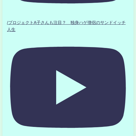
/プロジェクトA子さんも注目？ 独身ハゲ僧侶のサンドイッチ
人生