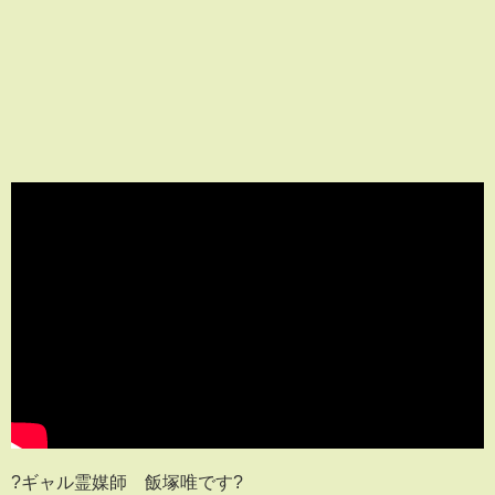
?ギャル霊媒師 飯塚唯です?