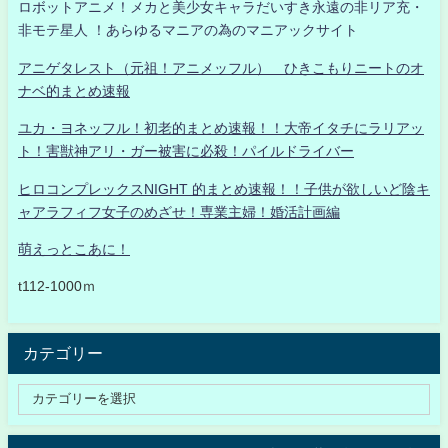
ロボットアニメ！メカと美少女キャラだいすき永遠の非リア充・
非モテ星人 ！あらゆるマニアの為のマニアックサイト
アニゲタレスト（元祖！アニメッフル） ひきこもりニートのオ
ナベ的まとめ速報
ユカ・ヨネッフル！初老的まとめ速報！！大帝イタチにラリアッ
ト！害獣神アリ・ガー被害に必殺！パイルドライバー
ヒロコンプレックスNIGHT 的まとめ速報！！子供が欲しいど陰キ
ャアラフィフ女子のめざせ！専業主婦！婚活計画編
萌えっとこあに！
t112-1000ｍ
カテゴリー