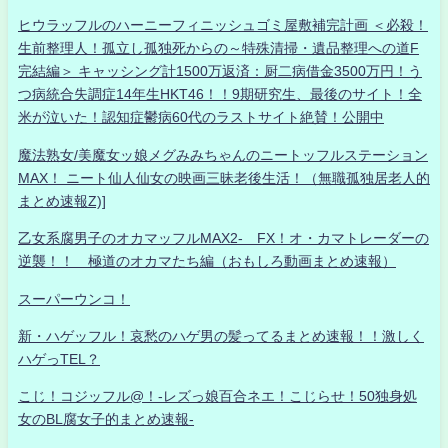
ヒウラッフルのハーニーフィニッシュゴミ屋敷補完計画 ＜必殺！
生前整理人！孤立し孤独死からの～特殊清掃・遺品整理への道F
完結編＞ キャッシング計1500万返済：厨二病借金3500万円！う
つ病統合失調症14年生HKT46！！9期研究生、最後のサイト！全
米が泣いた！認知症鬱病60代のラストサイト絶賛！公開中
魔法熟女/美魔女ッ娘メグみみちゃんのニートッフルステーション
MAX！ ニート仙人仙女の映画三昧老後生活！（無職孤独居老人的
まとめ速報Z)]
乙女系腐男子のオカマッフルMAX2- FX！オ・カマトレーダーの
逆襲！！ 極道のオカマたち編（おもしろ動画まとめ速報）
スーパーウンコ！
新・ハゲッフル！哀愁のハゲ男の髪ってるまとめ速報！！激しく
ハゲっTEL？
こじ！コジッフル@！-レズっ娘百合ネエ！こじらせ！50独身処
女のBL腐女子的まとめ速報-