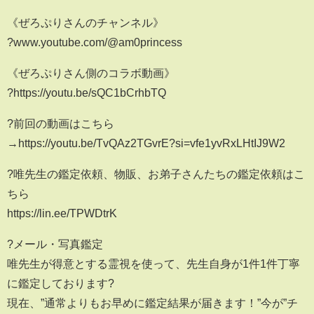
《ぜろぷりさんのチャンネル》
?www.youtube.com/@am0princess
《ぜろぷりさん側のコラボ動画》
?https://youtu.be/sQC1bCrhbTQ
?前回の動画はこちら
→https://youtu.be/TvQAz2TGvrE?si=vfe1yvRxLHtIJ9W2
?唯先生の鑑定依頼、物販、お弟子さんたちの鑑定依頼はこ
ちら
https://lin.ee/TPWDtrK
?メール・写真鑑定
唯先生が得意とする霊視を使って、先生自身が1件1件丁寧
に鑑定しております?
現在、”通常よりもお早めに鑑定結果が届きます！”今が”チ