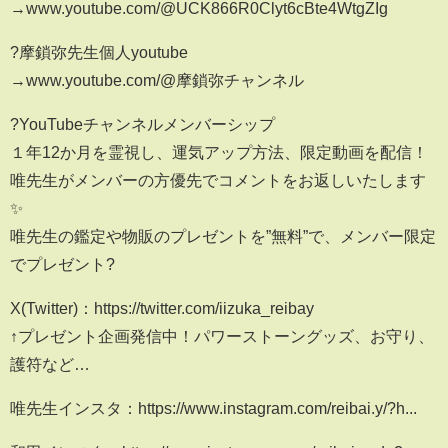
→www.youtube.com/@UCK866R0Clyt6cBte4WtgZIg
?摩鎖弥先生個人youtube
→www.youtube.com/@摩鎖弥チャンネル
?YouTubeチャンネルメンバーシップ
１年12か月を霊視し、運気アップ方法、限定動画を配信！
唯先生がメンバーの方優先でコメントをお返しいたします
✨
唯先生の鑑定や物販のプレゼントを”無料”で、メンバー限定
でプレゼント?
X(Twitter)：https://twitter.com/iizuka_reibay
↑プレゼント企画発信中！パワーストーングッズ、お守り、
護符など…
唯先生インスタ：https://www.instagram.com/reibai.y/?h...