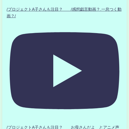
/プロジェクトA子さんも注目？ /感想戯言動画？.一息つく動
画？/
/プロジェクトA子さんも注目？ お母さんだよ とアニメ声