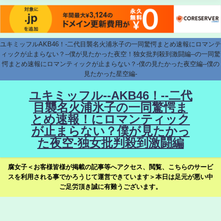
ユキミッフルAKB46！-二代目襲名火浦氷子の一同驚愕まとめ速報にロマンテ
ィックが止まらない？--僕が見たかった夜空！独女批判殺到激闘編--の一同驚
愕まとめ速報にロマンティックが止まらない？-僕の見たかった夜空編--僕の
見たかった星空編-
ユキミッフル--AKB46！--二代
目襲名火浦氷子の一同驚愕ま
とめ速報！にロマンティック
が止まらない？僕が見たかっ
た夜空-独女批判殺到激闘編
腐女子＜お客様皆様が掲載の記事等へアクセス、閲覧、こちらのサービ
スを利用される事でかろうじて運営できています＞本日は足元が悪い中
ご足労頂き誠に有難うございます。