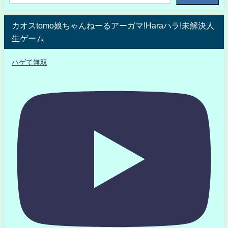
カオスtomo娘ちゃんねーるアーガマ!Haraハラ!未解決人
生ゲーム
ハゲて無双