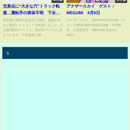
交差点に“大きな穴”トラック転
アナザースカイ ゲスト：
落…運転手の容体不明 下水
MEGUMI 4月6日
道“破損”が原因か【報道ステー
埼玉県八潮市の交差点で28日、道路が大
アナザースカイ 2024年4月6日内容：ゲ
きく陥没してトラックが転落しました。穴
ストにMEGUMIが登場出演者：今田耕
ション】(2025年1月28日)
は直径約10メートル、深さ5メートルに及
司 八木莉可子 MEGUMI Source:
んでいます。下水道管の破...
http://...
s