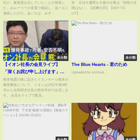
社が、被害届を出していたことが発覚し
折 全治６週間も今後の仕事は「特段の支
て確認
い」【岩﨑大昇】【KEY TO
た。みゅーつーが直電で確認し、金バエに
障はない」【岩﨑大昇】【KEY TO
LIT】
連絡したのだ。金バエは、みず...
LIT】...
未分類
未分類
【イオン社長の会見ライブ】
The Blue Hearts - 君のため
「深くお詫び申し上げます」イ
Uploaded for archival...
オンモール熊本の爆発事故 “安否
熊本地震の後に起きたイオンモール熊本の
爆発事故について、イオンは29日午後4時
不明4人の捜索と救出に全力を尽
半から吉田昭夫社長が熊本市内で会見しま
くす” イオン吉田昭夫社長が会見
す。 会見をライブで配信...
【熊本 震度7】｜TBS NEWS
DIG
未分類
未分類