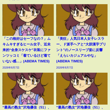
「この格好はセーフなの？」ム
「美狂」人気日本人女子レスラ
キムキすぎるヒール女子、近未
ー、ド派手ヘアと“大胆漢字プリ
来的“全身スケスケ”衣装にファ
ント”のノースリーブ姿に反響
ンツッコミ「着ているけど着て
「えらいカジュアルやな」
いない感…」(ABEMA TIMES)
(ABEMA TIMES)
2026年8月7日
2026年8月7日
“最高の熟女”沢地優佳（51）、
“最高の熟女”沢地優佳（51）、