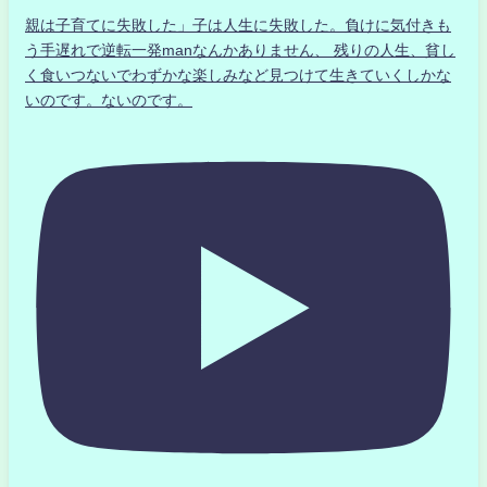
親は子育てに失敗した」子は人生に失敗した。負けに気付きも
う手遅れで逆転一発manなんかありません、 残りの人生、貧し
く食いつないでわずかな楽しみなど見つけて生きていくしかな
いのです。ないのです。