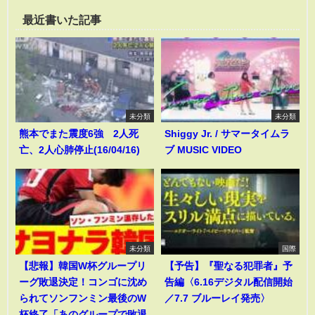
最近書いた記事
未分類
未分類
熊本でまた震度6強 2人死
Shiggy Jr. / サマータイムラ
亡、2人心肺停止(16/04/16)
ブ MUSIC VIDEO
未分類
国際
【悲報】韓国W杯グループリ
【予告】『聖なる犯罪者』予
ーグ敗退決定！コンゴに沈め
告編〈6.16デジタル配信開始
られてソンフンミン最後のW
／7.7 ブルーレイ発売〉
杯終了「あのグループで敗退