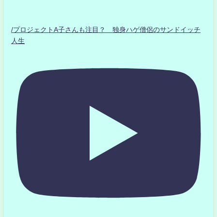
/プロジェクトA子さんも注目？ 独身ハゲ僧侶のサンドイッチ
人生