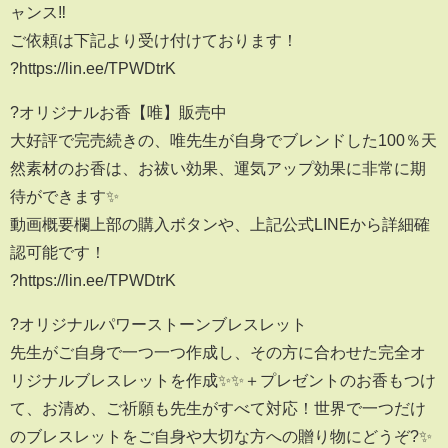
ャンス‼️
ご依頼は下記より受け付けております！
?https://lin.ee/TPWDtrK
?オリジナルお香【唯】販売中
大好評で完売続きの、唯先生が自身でブレンドした100％天
然素材のお香は、お祓い効果、運気アップ効果に非常に期
待ができます✨
動画概要欄上部の購入ボタンや、上記公式LINEから詳細確
認可能です！
?https://lin.ee/TPWDtrK
?オリジナルパワーストーンブレスレット
先生がご自身で一つ一つ作成し、その方に合わせた完全オ
リジナルブレスレットを作成✨✨＋プレゼントのお香もつけ
て、お清め、ご祈願も先生がすべて対応！世界で一つだけ
のブレスレットをご自身や大切な方への贈り物にどうぞ?✨