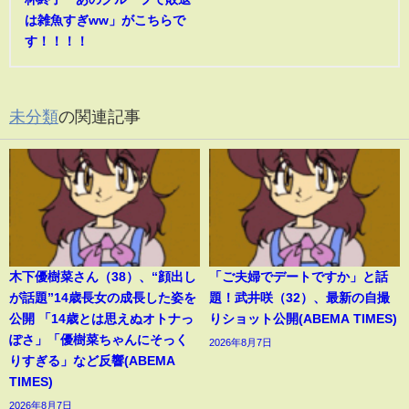
は雑魚すぎww」がこちらで
す！！！！
未分類
の関連記事
木下優樹菜さん（38）、“顔出し
「ご夫婦でデートですか」と話
が話題”14歳長女の成長した姿を
題！武井咲（32）、最新の自撮
公開 「14歳とは思えぬオトナっ
りショット公開(ABEMA TIMES)
ぽさ」「優樹菜ちゃんにそっく
2026年8月7日
りすぎる」など反響(ABEMA
TIMES)
2026年8月7日