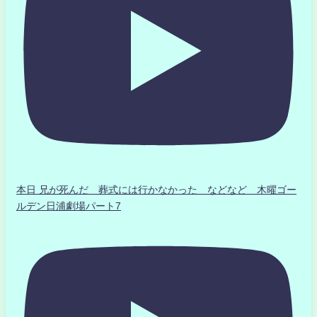
本日 兄が死んだ 葬式には行かなかった などなど 木曜ゴー
ルデン日浦劇場パート7