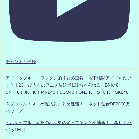
チャンネル登録
アイドッフル！ ワタクシ的まとめ速報 地下格闘アイドルだい
すき！23 ひうらのアニメ放送局101ちゃんねる BNK48 ！
SNH48！JKT48！MNL48！SGO48！GNZ48！STU48！SKE48
タダッフル！ネトゲ廃人的まとめ速報！！ネット乞食DE2000万
パワーズ！
・ハゲッフル！哀愁のハゲ男の髪ってるまとめ速報！！激しくハ
ゲっTEL？