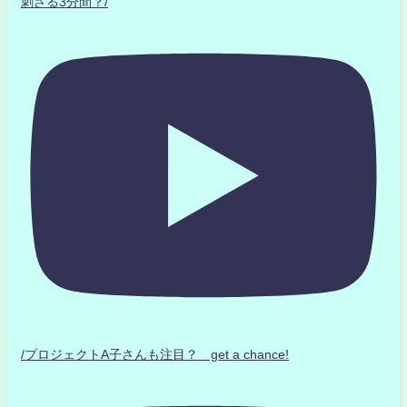
刺さる3分間？/
/プロジェクトA子さんも注目？ get a chance!