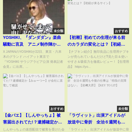
未分類
おすすめ
YOSHIKI、『ダンダダン』楽曲
【初潮】初めての生理が来る前
騒動に言及 アニメ制作陣から
のカラダの変化とは？【初経が
の謝罪に胸中明かす「騒がせて
来るサイン】
X JAPANのYOSHIKIが22日、東京・六本
【ナプキン紹介】無印良品に生理用ナプキ
木のグランド ハイアット東京で
ンが売られているんだけど⁈見た目＆使い
しまって申し訳なかった」
『YOSHIKI サウジアラビア公演 発表記者
やすさ＆吸収力を徹底レビュー！【生理用
会見』に出席。...
品】 https://yo...
おすすめ
未分類
【金バエ】【しんやっちょ】被
「ラヴィット」出演アイドルが
害届出されてた!？逮捕確定か
放送中に骨折 全治６週間も今
【みゅーつー】が会社に直電し
後の仕事は「特段の支障はな
しんやっちょの迷惑配信で被害を受けた会
「ラヴィット」出演アイドルが放送中に骨