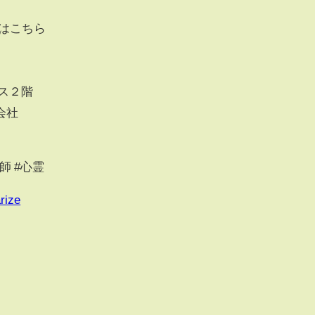
はこちら
ス２階
会社
媒師 #心霊
rize