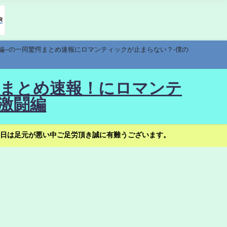
編--の一同驚愕まとめ速報にロマンティックが止まらない？-僕の
驚愕まとめ速報！にロマンテ
激闘編
日は足元が悪い中ご足労頂き誠に有難うございます。