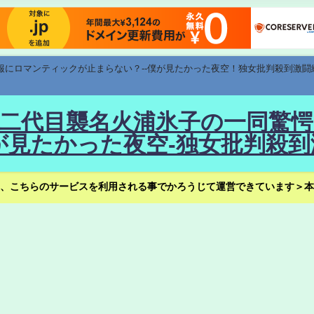
速報にロマンティックが止まらない？--僕が見たかった夜空！独女批判殺到激闘
！--二代目襲名火浦氷子の一同
見たかった夜空-独女批判殺到
、こちらのサービスを利用される事でかろうじて運営できています＞本