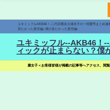
ユキミッフルAKB46！-二代目襲名火浦氷子の一同驚愕まとめ
見たかった夜空編--僕の見たかった星空編-
ユキミッフル--AKB46
ィックが止まらない？僕が
腐女子＜お客様皆様が掲載の記事等へアクセス、閲覧