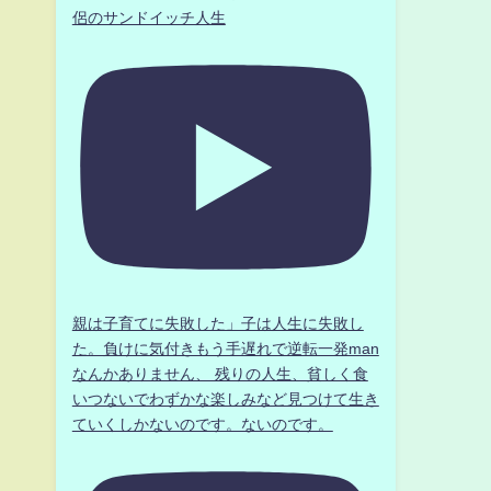
侶のサンドイッチ人生
親は子育てに失敗した」子は人生に失敗し
た。負けに気付きもう手遅れで逆転一発man
なんかありません、 残りの人生、貧しく食
いつないでわずかな楽しみなど見つけて生き
ていくしかないのです。ないのです。