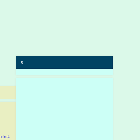
s
。
soku4