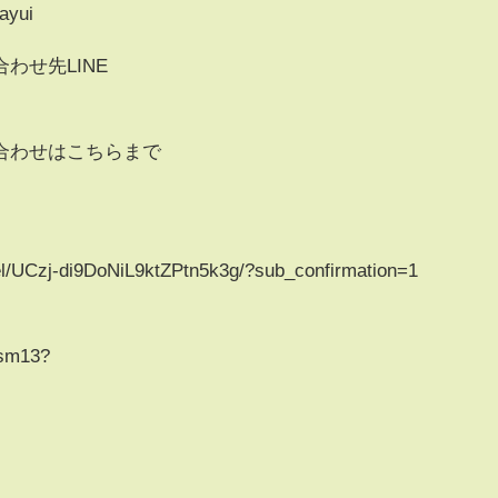
ayui
わせ先LINE
合わせはこちらまで
p
l/UCzj-di9DoNiL9ktZPtn5k3g/?sub_confirmation=1
ism13?