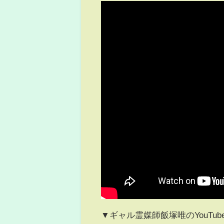
▼ギャル霊媒師飯塚唯のYouTu