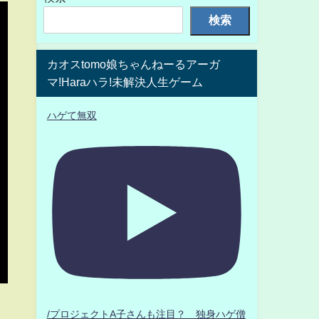
検索
カオスtomo娘ちゃんねーるアーガ
マ!Haraハラ!未解決人生ゲーム
ハゲて無双
/プロジェクトA子さんも注目？ 独身ハゲ僧