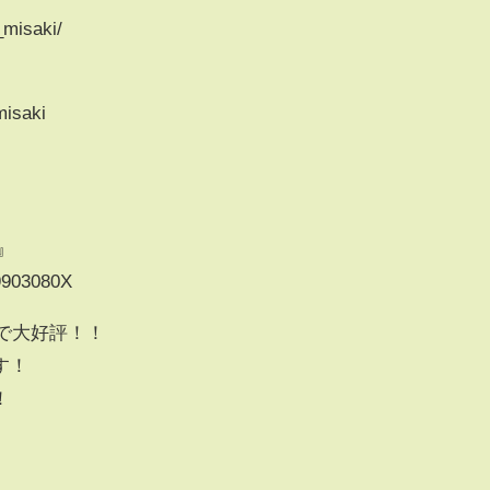
_misaki/
misaki
』
29903080X
得で大好評！！
す！
！