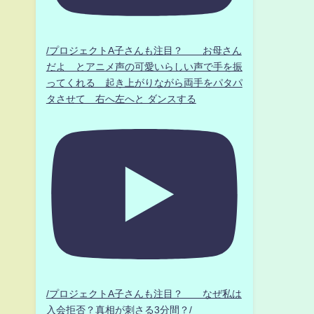
/プロジェクトA子さんも注目？ お母さん
だよ とアニメ声の可愛いらしい声で手を振
ってくれる 起き上がりながら両手をパタパ
タさせて 右へ左へと ダンスする
/プロジェクトA子さんも注目？ なぜ私は
入会拒否？真相が刺さる3分間？/