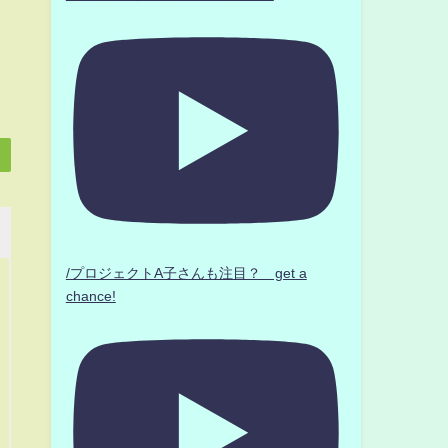
/プロジェクトA子さんも注目？ get a
chance!