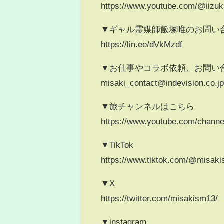
https://www.youtube.com/@iizuk
▼ギャル霊媒師飯塚唯のお問い合
https://lin.ee/dVkMzdf
▼お仕事やコラボ依頼、お問い
misaki_contact@indevision.co.j
▼旅チャンネルはこちら
https://www.youtube.com/channe
▼TikTok
https://www.tiktok.com/@misak
▼X
https://twitter.com/misakism13/
▼instagram