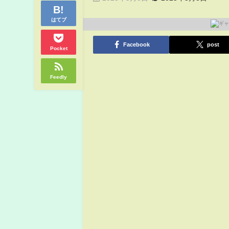
はてブ
Facebook
post
Pocket
Feedly