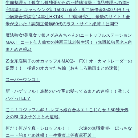
生前整理人！孤立し孤独死からの～特殊清掃・遺品整理への道F
完結編＞ キャッシング計1500万返済：厨二病借金3500万円！う
つ病統合失調症14年生HKT46！！9期研究生、最後のサイト！全
米が泣いた！認知症鬱病60代のラストサイト絶賛！公開中
魔法熟女/美魔女ッ娘メグみみちゃんのニートッフルステーション
MAX！ ニート仙人仙女の映画三昧老後生活！（無職孤独居老人的
まとめ速報Z)]
乙女系腐男子のオカマッフルMAX2- FX！オ・カマトレーダーの
逆襲！！ 極道のオカマたち編（おもしろ動画まとめ速報）
スーパーウンコ！
新・ハゲッフル！哀愁のハゲ男の髪ってるまとめ速報！！激しく
ハゲっTEL？
こじ！コジッフル@！-レズっ娘百合ネエ！こじらせ！50独身処
女のBL腐女子的まとめ速報-
何だ！何が？真・シロッフル！！ 永遠の無職童貞- ぼっちな
ニート的まとめ速報！一生童貞上等夜露死苦！