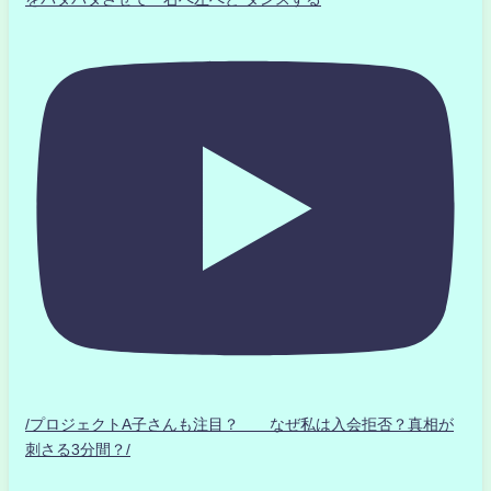
/プロジェクトA子さんも注目？ なぜ私は入会拒否？真相が
刺さる3分間？/