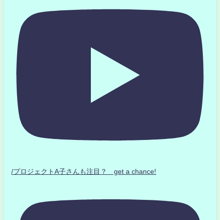
/プロジェクトA子さんも注目？ get a chance!