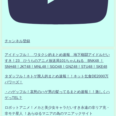
チャンネル登録
アイドッフル！ ワタクシ的まとめ速報 地下格闘アイドルだい
すき！23 ひうらのアニメ放送局101ちゃんねる BNK48 ！
SNH48！JKT48！MNL48！SGO48！GNZ48！STU48！SKE48
タダッフル！ネトゲ廃人的まとめ速報！！ネット乞食DE2000万
パワーズ！
・ハゲッフル！哀愁のハゲ男の髪ってるまとめ速報！！激しくハ
ゲっTEL？
ロボットアニメ！メカと美少女キャラだいすき永遠の非リア充・
非モテ星人 ！あらゆるマニアの為のマニアックサイト