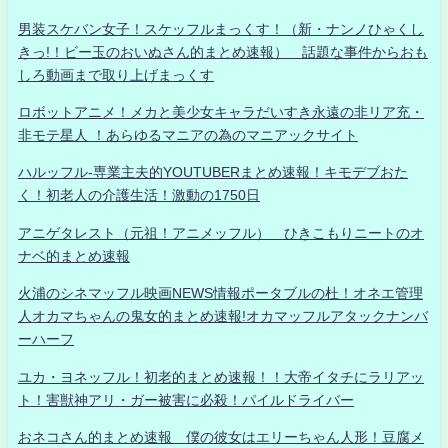
男装スケバン女子！スケッフルまっくす！（新・ナンノひゃくし
きっ!！ビー玉のおいぬさん的まとめ速報） 話題な事件からおも
しろ動画まで取り上げまっくす
ロボットアニメ！メカと美少女キャラだいすき永遠の非リア充・
非モテ星人 ！あらゆるマニアの為のマニアックサイト
ハルッフル-専業主夫的YOUTUBERまとめ速報！キモデブおた
く！初老人の介護生活！激動の1750日
アニゲタレスト（元祖！アニメッフル） ひきこもりニートのオ
ナベ的まとめ速報
火浦のシネマッフル映画NEWS情報ポータブルの杜！オネエ管理
人オカマちゃんの鬼女的まとめ速報!オカマッフルアタックナンバ
ーハーフ
ユカ・ヨネッフル！初老的まとめ速報！！大帝イタチにラリアッ
ト！害獣神アリ・ガー被害に必殺！パイルドライバー
おネコさん的まとめ速報 僕の彼女はエリーちゃん人形！豆腐メ