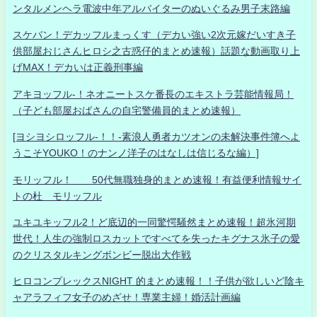
ンタルメンヘラ電波中年アルバイターのぬいぐるみ男子末路編
スケバン！デカッフルまっくす（デカい強い2次元嫁だいすき子
供部屋おじさんヒロシ之古惑仔的まとめ速報）話題な動画取り上
げMAX！デカいは正義刑事編
アキヨッフル-！ネオニートスケ番長のエキストラ芸能情報局！
（子ども部屋おばさんの自宅警備員的まとめ速報）
[ヨシヨシロッフル-！！-素浪人勇者カツオンの未解決事件簿へよ
うこそYOUKO！のナンノ洋子のはなしは信じるな編）]
モリッフル！ 50代無職独身的まとめ速報！有益便利情報サイ
トの杜 モリッフル
ユキユキッフル2！ど底辺的一同驚愕騒然まとめ速報！超氷河期
世代！人生の強制ロスカットですべてを失ったキグナス氷子の愛
のクリスタルキングボンビー脱出大作戦
ヒロコンプレックスNIGHT 的まとめ速報！！子供が欲しいど陰キ
ャアラフィフ女子のめざせ！専業主婦！婚活計画編