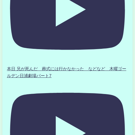
本日 兄が死んだ 葬式には行かなかった などなど 木曜ゴー
ルデン日浦劇場パート7