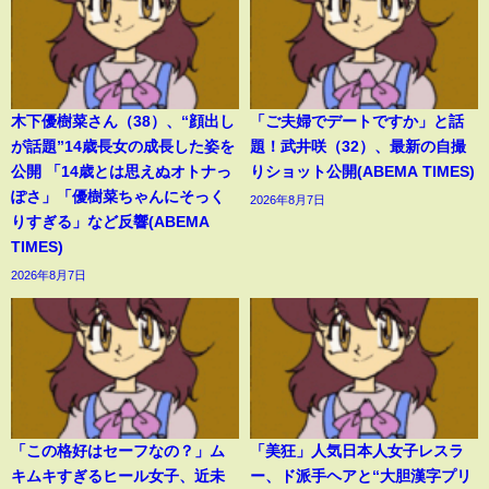
木下優樹菜さん（38）、“顔出し
「ご夫婦でデートですか」と話
が話題”14歳長女の成長した姿を
題！武井咲（32）、最新の自撮
公開 「14歳とは思えぬオトナっ
りショット公開(ABEMA TIMES)
ぽさ」「優樹菜ちゃんにそっく
2026年8月7日
りすぎる」など反響(ABEMA
TIMES)
2026年8月7日
「この格好はセーフなの？」ム
「美狂」人気日本人女子レスラ
キムキすぎるヒール女子、近未
ー、ド派手ヘアと“大胆漢字プリ