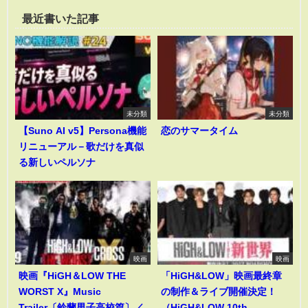
最近書いた記事
未分類
未分類
【Suno AI v5】Persona機能
恋のサマータイム
リニューアル－歌だけを真似
る新しいペルソナ
映画
映画
映画『HiGH＆LOW THE
「HiGH&LOW」映画最終章
WORST X』Music
の制作＆ライブ開催決定！
Trailer〔鈴蘭男子高校篇〕／
（HiGH&LOW 10th