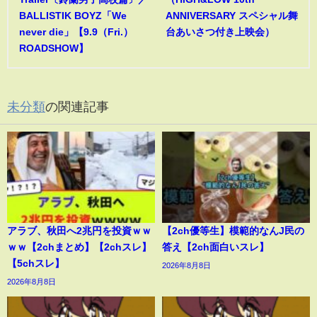
BALLISTIK BOYZ「We
ANNIVERSARY スペシャル舞
never die」【9.9（Fri.）
台あいさつ付き上映会）
ROADSHOW】
未分類
の関連記事
アラブ、秋田へ2兆円を投資ｗｗ
【2ch優等生】模範的なんJ民の
ｗｗ【2chまとめ】【2chスレ】
答え【2ch面白いスレ】
【5chスレ】
2026年8月8日
2026年8月8日