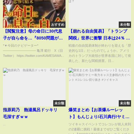
おすすめ
未分類
【閲覧注意】母の命日に30代息
【崩れる自由貿易】「トランプ
子が自ら命を…『8050問題がも
関税」世界に衝撃 日本は24％ 輸
たらす悲惨な結末』｜遺品整理
出に打撃...暮らしに影響は？
*▼今回のナビゲーター*
戦後の自由貿易体制が終わりを迎える「歴
—————————— 亀澤 範行 X（旧
史的な1日」だったのでしょうか。アメリ
士／特殊清掃
Twitter） https://twitter.com/KAMESAWA...
カのトランプ大統領が世界各国に対して発
表した、新たな関税措置。日...
未分類
未分類
指原莉乃 熱湯風呂ドッキリ
爆笑まとめ【お茶爆ルーレッ
毛深すぎｗｗ
ト】もんじょり/石川典行/ヤミー
有力キャス主参戦の大イベント #
...
ツイキャスイベントでコレコレが前人未到
の2連覇に挑戦！最後までぜひご覧くださ
コレコレ切り抜き #ツイキャス