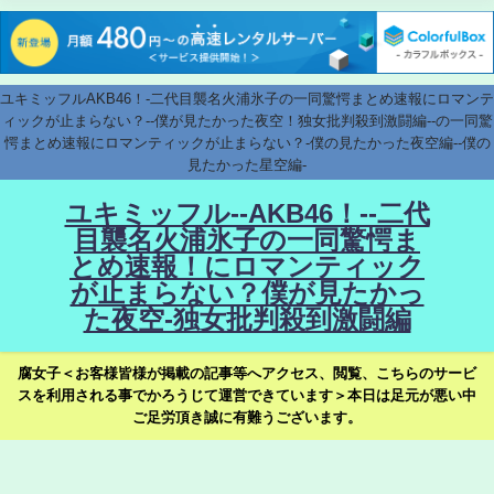
ユキミッフルAKB46！-二代目襲名火浦氷子の一同驚愕まとめ速報にロマンテ
ィックが止まらない？--僕が見たかった夜空！独女批判殺到激闘編--の一同驚
愕まとめ速報にロマンティックが止まらない？-僕の見たかった夜空編--僕の
見たかった星空編-
ユキミッフル--AKB46！--二代
目襲名火浦氷子の一同驚愕ま
とめ速報！にロマンティック
が止まらない？僕が見たかっ
た夜空-独女批判殺到激闘編
腐女子＜お客様皆様が掲載の記事等へアクセス、閲覧、こちらのサービ
スを利用される事でかろうじて運営できています＞本日は足元が悪い中
ご足労頂き誠に有難うございます。