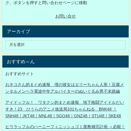
ク、ボタンを押すと問い合わせページに移動
お問い合せ
アーカイブ
おすすめ～ん
おすすめサイト
おネコさん的まとめ速報 僕の彼女はエリーちゃん人形！豆腐メ
ンタルメンヘラ電波中年アルバイターのぬいぐるみ男子末路編
アイドッフル！ ワタクシ的まとめ速報 地下格闘アイドルだい
すき！23 ひうらのアニメ放送局101ちゃんねる BNK48 ！
SNH48！JKT48！MNL48！SGO48！GNZ48！STU48！SKE48
ヒウラッフルのハーニーフィニッシュゴミ屋敷補完計画 ＜必殺！