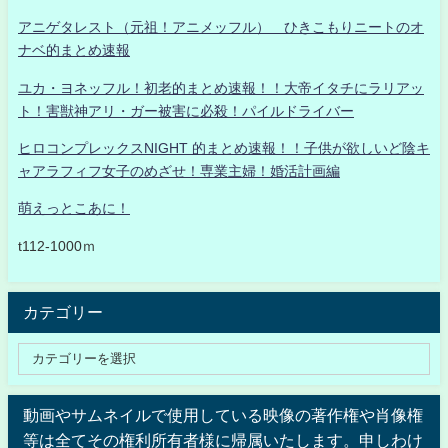
アニゲタレスト（元祖！アニメッフル） ひきこもりニートのオ
ナベ的まとめ速報
ユカ・ヨネッフル！初老的まとめ速報！！大帝イタチにラリアッ
ト！害獣神アリ・ガー被害に必殺！パイルドライバー
ヒロコンプレックスNIGHT 的まとめ速報！！子供が欲しいど陰キ
ャアラフィフ女子のめざせ！専業主婦！婚活計画編
萌えっとこあに！
t112-1000ｍ
カテゴリー
動画やサムネイルで使用している映像の著作権や肖像権
等は全てその権利所有者様に帰属いたします。申しわけ