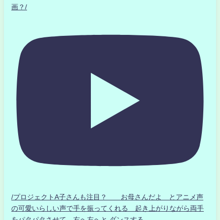
画？/
/プロジェクトA子さんも注目？ お母さんだよ とアニメ声
の可愛いらしい声で手を振ってくれる 起き上がりながら両手
をパタパタさせて 右へ左へと ダンスする