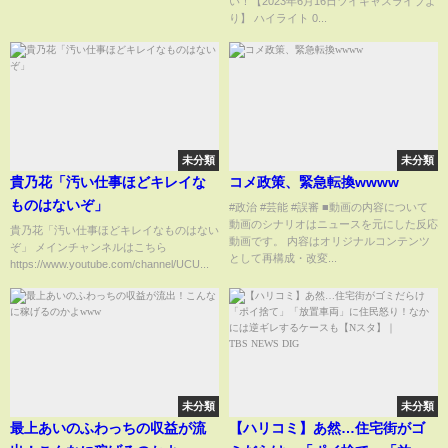
い！【2023年6月16日ツイキャスライブよ
り】 ハイライト 0...
未分類
未分類
貴乃花「汚い仕事ほどキレイな
コメ政策、緊急転換wwww
ものはないぞ」
#政治 #芸能 #誤審 ■動画の内容について
動画のシナリオはニュースを元にした反応
貴乃花「汚い仕事ほどキレイなものはない
動画です。 内容はオリジナルコンテンツ
ぞ」 メインチャンネルはこちら
として再構成・改変...
https://www.youtube.com/channel/UCU...
未分類
未分類
最上あいのふわっちの収益が流
【ハリコミ】あ然…住宅街がゴ