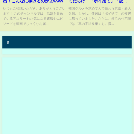
出！こんなに稼げるのかよwww
ミだらけ 「ポイ捨て」「放置
車両」に住民怒り！なかには逆
いつもご視聴いただき、ありがとうござい
韓国グルメを求めて人で賑わう東京・新大
ます！ このチャンネルでは、話題を集め
久保。しかし、住民は「ポイ捨て」の被害
ギレするケースも【Nスタ】｜
ているアスリートの 気になる速報やエピ
に怒っていました。さらに、横浜の住宅街
TBS NEWS DIG
ソードを動画でじっくりお届...
では「車の不法投棄」も。撤...
s