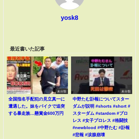
yosk8
最近書いた記事
未分類
未分類
全国指名手配犯の見立真一に
中野たむ訃報についてスター
遭遇した。妹をバイクで追突
ダムが説明 #shorts #short #
する暴走族…懸賞金600万円
スターダム #stardom #プロ
レス #女子プロレス #格闘技
#newblood #中野たむ #訃報
#悲報 #涙腺崩壊