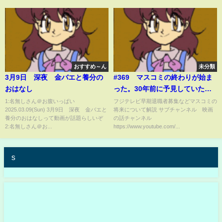
おすすめ～ん
未分類
3月9日 深夜 金バエと養分の
#369 マスコミの終わりが始ま
おはなし
った。30年前に予見していた事
が現実に
1:名無しさん＠お腹いっぱい
フジテレビ早期退職者募集などマスコミの
2025.03.09(Sun) 3月9日 深夜 金バエと
将来について解説 サブチャンネル 映画
養分のおはなしって動画が話題らしいぞ
の話チャンネル
2:名無しさん＠お...
https://www.youtube.com/...
s