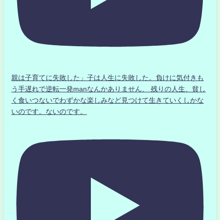
親は子育てに失敗した」子は人生に失敗した。負けに気付きも
う手遅れで逆転一発manなんかありません、 残りの人生、貧し
く食いつないでわずかな楽しみなど見つけて生きていくしかな
いのです。ないのです。