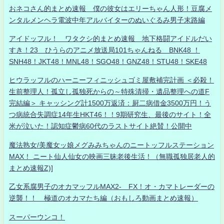
おネコさん的まとめ速報 僕の彼女はエリーちゃん人形！豆腐メ
ンタルメンヘラ電波中年アルバイターのぬいぐるみ男子末路編
アイドッフル！ ワタクシ的まとめ速報 地下格闘アイドルだい
すき！23 ひうらのアニメ放送局101ちゃんねる BNK48 ！
SNH48！JKT48！MNL48！SGO48！GNZ48！STU48！SKE48
ヒウラッフルのハーニーフィニッシュゴミ屋敷補完計画 ＜必殺！
生前整理人！孤立し孤独死からの～特殊清掃・遺品整理への道F
完結編＞ キャッシング計1500万返済：厨二病借金3500万円！う
つ病統合失調症14年生HKT46！！9期研究生、最後のサイト！全
米が泣いた！認知症鬱病60代のラストサイト絶賛！公開中
魔法熟女/美魔女ッ娘メグみみちゃんのニートッフルステーション
MAX！ ニート仙人仙女の映画三昧老後生活！（無職孤独居老人的
まとめ速報Z)]
乙女系腐男子のオカマッフルMAX2- FX！オ・カマトレーダーの
逆襲！！ 極道のオカマたち編（おもしろ動画まとめ速報）
スーパーウンコ！