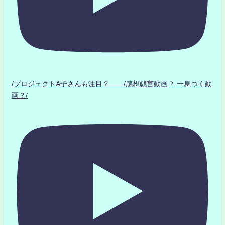
/プロジェクトA子さんも注目？ /感想戯言動画？.一息つく動
画？/