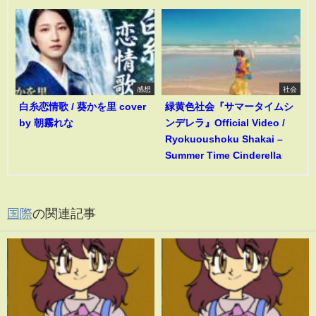
感想
社会
白糸恋情歌 / 葵かを里 cover
緑黄色社会『サマータイムシ
by 朝霧れな
ンデレラ』Official Video /
Ryokuoushoku Shakai –
Summer Time Cinderella
国際
の関連記事