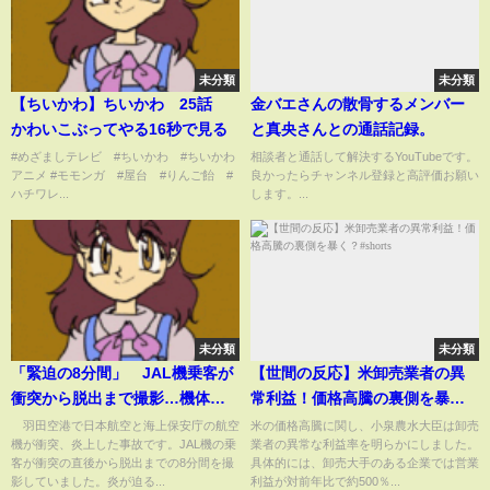
未分類
未分類
【ちいかわ】ちいかわ 25話
金バエさんの散骨するメンバー
かわいこぶってやる16秒で見る
と真央さんとの通話記録。
#めざましテレビ #ちいかわ #ちいかわ
相談者と通話して解決するYouTubeです。
アニメ #モモンガ #屋台 #りんご飴 #
良かったらチャンネル登録と高評価お願い
ハチワレ...
します。...
未分類
未分類
「緊迫の8分間」 JAL機乗客が
【世間の反応】米卸売業者の異
衝突から脱出まで撮影…機体に
常利益！価格高騰の裏側を暴
炎 「肺突き刺す煙」充満【羽
く？#shorts
羽田空港で日本航空と海上保安庁の航空
米の価格高騰に関し、小泉農水大臣は卸売
機が衝突、炎上した事故です。JAL機の乗
業者の異常な利益率を明らかにしました。
鳥慎一モーニングショー】(2024
客が衝突の直後から脱出までの8分間を撮
具体的には、卸売大手のある企業では営業
年1月5日)
影していました。炎が迫る...
利益が対前年比で約500％...