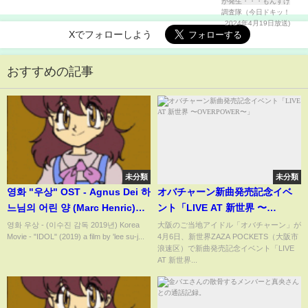
ッ！2024年4月19日放送)
Xでフォローしよう
おすすめの記事
未分類
未分類
영화 "우상" OST - Agnus Dei 하
オバチャーン新曲発売記念イベ
느님의 어린 양 (Marc Henric)
ント「LIVE AT 新世界 〜
Ver.2 [Movie - "IDOL"]
OVERPOWER〜」
영화 우상 - (이수진 감독 2019년) Korea
大阪のご当地アイドル「オバチャーン」が
Movie - "IDOL" (2019) a film by 'lee su-j...
4月6日、新世界ZAZA POCKETS（大阪市
浪速区）で新曲発売記念イベント「LIVE
AT 新世界...