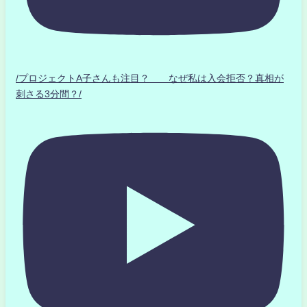
/プロジェクトA子さんも注目？ なぜ私は入会拒否？真相が
刺さる3分間？/