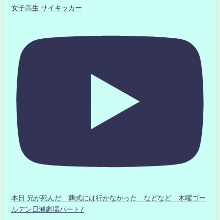
女子高生 サイキッカー
本日 兄が死んだ 葬式には行かなかった などなど 木曜ゴー
ルデン日浦劇場パート7