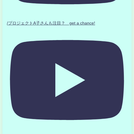
/プロジェクトA子さんも注目？ get a chance!