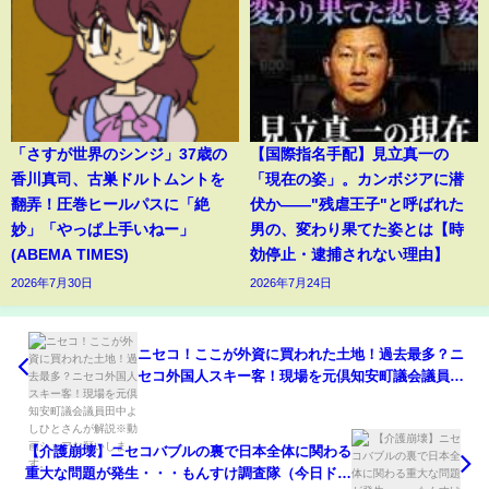
「さすが世界のシンジ」37歳の
【国際指名手配】見立真一の
香川真司、古巣ドルトムントを
「現在の姿」。カンボジアに潜
翻弄！圧巻ヒールパスに「絶
伏か――"残虐王子"と呼ばれた
妙」「やっぱ上手いねー」
男の、変わり果てた姿とは【時
(ABEMA TIMES)
効停止・逮捕されない理由】
2026年7月30日
2026年7月24日
ニセコ！ここが外資に買われた土地！過去最多？ニ
セコ外国人スキー客！現場を元倶知安町議会議員田
中よしひとさんが解説※動画シェアお願いします。
【介護崩壊】ニセコバブルの裏で日本全体に関わる
重大な問題が発生・・・もんすけ調査隊（今日ドキ