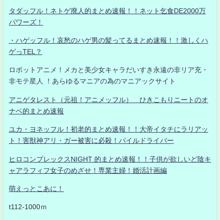
タダッフル！ネトゲ廃人的まとめ速報！！ネット乞食DE2000万
パワーズ！
・ハゲッフル！哀愁のハゲ男の髪ってるまとめ速報！！激しくハ
ゲっTEL？
ロボットアニメ！メカと美少女キャラだいすき永遠の非リア充・
非モテ星人 ！あらゆるマニアの為のマニアックサイト
アニゲタレスト（元祖！アニメッフル） ひきこもりニートのオ
ナベ的まとめ速報
ユカ・ヨネッフル！初老的まとめ速報！！大帝イタチにラリアッ
ト！害獣神アリ・ガー被害に必殺！パイルドライバー
ヒロコンプレックスNIGHT 的まとめ速報！！子供が欲しいど陰キ
ャアラフィフ女子のめざせ！専業主婦！婚活計画編
萌えっとこあに！
t112-1000ｍ