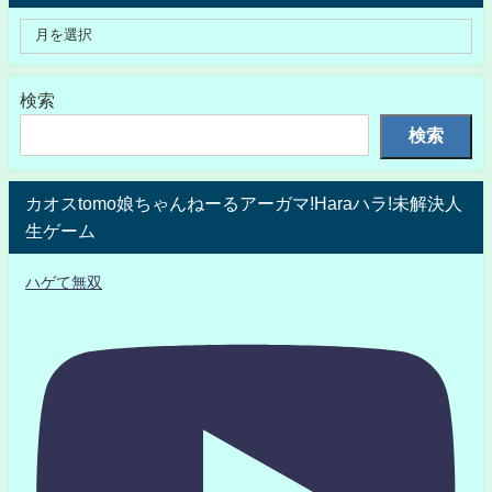
検索
検索
カオスtomo娘ちゃんねーるアーガマ!Haraハラ!未解決人
生ゲーム
ハゲて無双