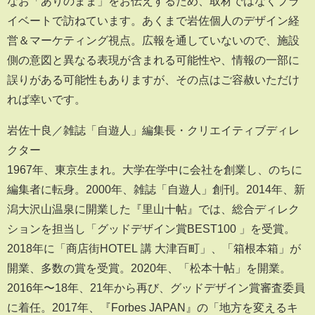
なお「ありのまま」をお伝えするため、取材ではなくプラ
イベートで訪ねています。あくまで岩佐個人のデザイン経
営＆マーケティング視点。広報を通していないので、施設
側の意図と異なる表現が含まれる可能性や、情報の一部に
誤りがある可能性もありますが、その点はご容赦いただけ
れば幸いです。
岩佐十良／雑誌「自遊人」編集長・クリエイティブディレ
クター
1967年、東京生まれ。大学在学中に会社を創業し、のちに
編集者に転身。2000年、雑誌「自遊人」創刊。2014年、新
潟大沢山温泉に開業した『里山十帖』では、総合ディレク
ションを担当し「グッドデザイン賞BEST100 」を受賞。
2018年に「商店街HOTEL 講 大津百町」、「箱根本箱」が
開業、多数の賞を受賞。2020年、「松本十帖」を開業。
2016年〜18年、21年から再び、グッドデザイン賞審査委員
に着任。2017年、『Forbes JAPAN』の「地方を変えるキ