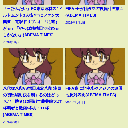
「三笘みたい」FC東京逸材の“ド
FIFA 子会社設立の投資計画撤回
ルトムント3人抜き”にファン大
(ABEMA TIMES)
興奮！電撃ドリブルに「足速す
2026年8月1日
ぎる」「やっぱ俵積田で攻める
しかない」(ABEMA TIMES)
2026年8月2日
八代弥八段VS増田康宏八段 注目
FIFA案に北中米やアジアの連盟
の初出場対決を制するのはどっ
も反対表明(ABEMA TIMES)
ちだ！勝者は2回戦で藤井聡太JT
2026年8月1日
杯覇者と激突/将棋・JT杯
(ABEMA TIMES)
2026年8月1日