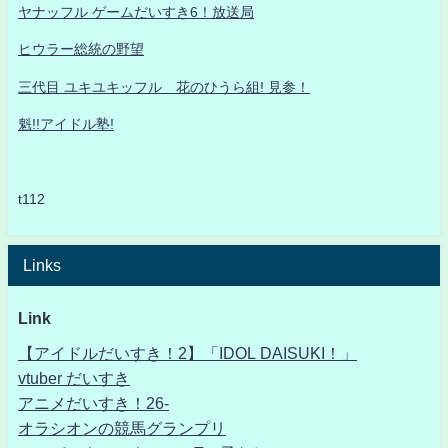
ヤナッフル ゲームだいすき6！放送局
ヒウラー総統の野望
三代目 ユキユキッフル 花のひうら組! 見参！
魁!!アイドル塾!
t112
Links
Link
【アイドルだいすき！2】「IDOL DAISUKI！」
vtuber だいすき
アニメだいすき！26-
オラシオンの競馬グランプリ