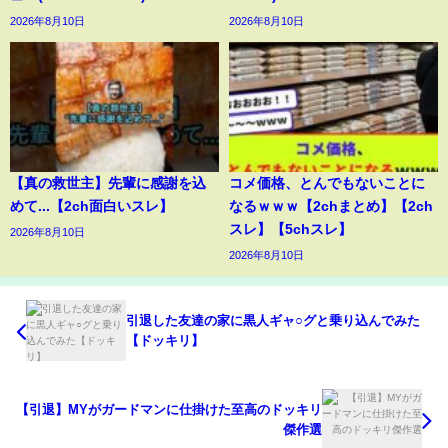
2026年8月10日
2026年8月10日
【真の救世主】先輩に感謝を込
コメ価格、とんでもないことに
めて...【2ch面白いスレ】
なるｗｗｗ【2chまとめ】【2ch
スレ】【5chスレ】
2026年8月10日
2026年8月10日
引退した友達の家に黒人ギャ○グと乗り込んでみた
【ドッキリ】
【引退】MYがガードマンに仕掛けた至高のドッキリ
傑作選