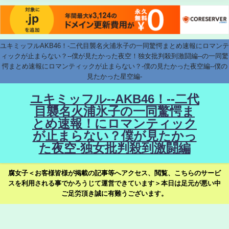
ユキミッフルAKB46！-二代目襲名火浦氷子の一同驚愕まとめ速報にロマンテ
ィックが止まらない？--僕が見たかった夜空！独女批判殺到激闘編--の一同驚
愕まとめ速報にロマンティックが止まらない？-僕の見たかった夜空編--僕の
見たかった星空編-
ユキミッフル--AKB46！--二代
目襲名火浦氷子の一同驚愕ま
とめ速報！にロマンティック
が止まらない？僕が見たかっ
た夜空-独女批判殺到激闘編
腐女子＜お客様皆様が掲載の記事等へアクセス、閲覧、こちらのサービ
スを利用される事でかろうじて運営できています＞本日は足元が悪い中
ご足労頂き誠に有難うございます。