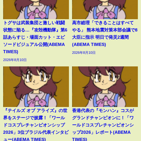
トグサは武装集団と激しい戦闘
高市総理「できることはすべて
状態に陥る…『攻殻機動隊』第6
やる」 熊本地震対策本部会議で8
話あらすじ・場面カット・エピ
大臣に指示 明日で発災2週間
ソードビジュアル公開(ABEMA
(ABEMA TIMES)
TIMES)
2026年8月10日
2026年8月10日
『テイルズ オブ アライズ』の世
香港代表の『モンハン』コスが
界をステージで披露！「ワール
グランドチャンピオンに！「ワ
ドコスプレチャンピオンシップ
ールドコスプレチャンピオンシ
2026」3位ブラジル代表インタビ
ップ2026」レポート(ABEMA
ュー(ABEMA TIMES)
TIMES)