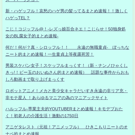
新・ハゲッフル！哀愁のハゲ男の髪ってるまとめ速報！！激しく
ハゲっTEL？
こじ！コジッフル@！-レズっ娘百合ネエ！こじらせ！50独身処
女のBL腐女子的まとめ速報-
何だ！何が？真・シロッフル！！ 永遠の無職童貞- ぼっちな
ニート的まとめ速報！一生童貞上等夜露死苦！
男装スケバン女子！スケッフルまっくす！（新・ナンノひゃくし
きっ!！ビー玉のおいぬさん的まとめ速報） 話題な事件からおも
しろ動画まで取り上げまっくす
ロボットアニメ！メカと美少女キャラだいすき永遠の非リア充・
非モテ星人 ！あらゆるマニアの為のマニアックサイト
ハルッフル-専業主夫的YOUTUBERまとめ速報！キモデブおた
く！初老人の介護生活！激動の1750日
アニゲタレスト（元祖！アニメッフル） ひきこもりニートのオ
ナベ的まとめ速報