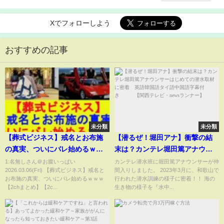
Xでフォローしよう
おすすめの記事
未分類
未分類
【葬式ビジネス】戒名とお布施
【潜るぜ！堀田アナ】衝撃の結
の真実、ついにバレ始めるｗｗ
末は？カンテレ堀田篤アナウン
ｗ【2chまとめ】【2chスレ】
サーはじめての潜水取材に密
1:名無しさん＠お腹いっぱい
カンテレ潜水班に堀田篤アナウンサーが仲
2026.03.06(Fri) 【葬式ビジネス】戒名と
間入りしました。 2023年3月に、和歌山で
【5chスレ】【ゆっくり】
着 英語韓国語タイ語中国語字
お布施の真実、ついにバレ始めるｗｗｗ
行われた潜水訓練の様子に密着！！ 海の
幕付き 【関西テレビ・
【2chまとめ】【2c...
生き物の様子を『水中...
newsランナー】