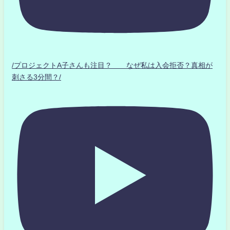
/プロジェクトA子さんも注目？ なぜ私は入会拒否？真相が
刺さる3分間？/