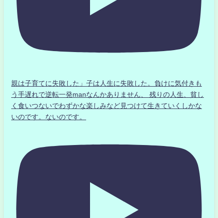
親は子育てに失敗した」子は人生に失敗した。負けに気付きも
う手遅れで逆転一発manなんかありません、 残りの人生、貧し
く食いつないでわずかな楽しみなど見つけて生きていくしかな
いのです。ないのです。