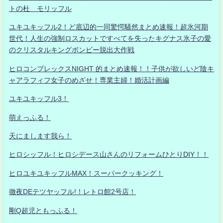
トの杜 モリッフル
ユキユキッフル2！ど底辺的一同驚愕騒然まとめ速報！超氷河期
世代！人生の強制ロスカットですべてを失ったキグナス氷子の愛
のクリスタルキングボンビー脱出大作戦
ヒロコンプレックスNIGHT 的まとめ速報！！子供が欲しいど陰キ
ャアラフィフ女子のめざせ！専業主婦！婚活計画編
ユキユキッフル3！
萌えっふる！
天にまします我ら！
ヒロシッフル！ヒロシデース山さんのリフォームひとりDIY！！
ヒロユキユキッフルMAX！スーパークッキング！
徹夜DEテツヤッフル!！レトロ館2号店！
剛Q超児ともっふる！