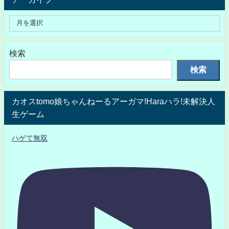
検索
検索
カオスtomo娘ちゃんねーるアーガマ!Haraハラ!未解決人
生ゲーム
ハゲて無双