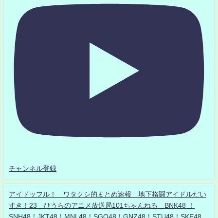
チャンネル登録
アイドッフル！ ワタクシ的まとめ速報 地下格闘アイドルだい
すき！23 ひうらのアニメ放送局101ちゃんねる BNK48 ！
SNH48！JKT48！MNL48！SGO48！GNZ48！STU48！SKE48