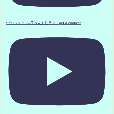
/プロジェクトA子さんも注目？ get a chance!