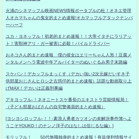
火浦のシネマッフル映画NEWS情報ポータブルの杜！オネエ管理
人オカマちゃんの鬼女的まとめ速報!オカマッフルアタックナンバ
ーハーフ
ユカ・ヨネッフル！初老的まとめ速報！！大帝イタチにラリアッ
ト！害獣神アリ・ガー被害に必殺！パイルドライバー
おネコさん的まとめ速報 僕の彼女はエリーちゃん人形！豆腐メ
ンタルメンヘラ電波中年アルバイターのぬいぐるみ男子末路編
スケバン！デカッフルまっくす（デカい強い2次元嫁だいすき子
供部屋おじさんヒロシ之古惑仔的まとめ速報）話題な動画取り上
げMAX！デカいは正義刑事編
アキヨッフル-！ネオニートスケ番長のエキストラ芸能情報局！
（子ども部屋おばさんの自宅警備員的まとめ速報）
[ヨシヨシロッフル-！！-素浪人勇者カツオンの未解決事件簿へよ
うこそYOUKO！のナンノ洋子のはなしは信じるな編）]
モリッフル！ 50代無職独身的まとめ速報！有益便利情報サイ