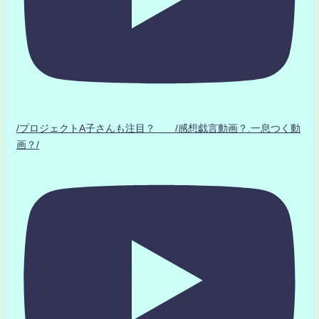
/プロジェクトA子さんも注目？ /感想戯言動画？.一息つく動
画？/