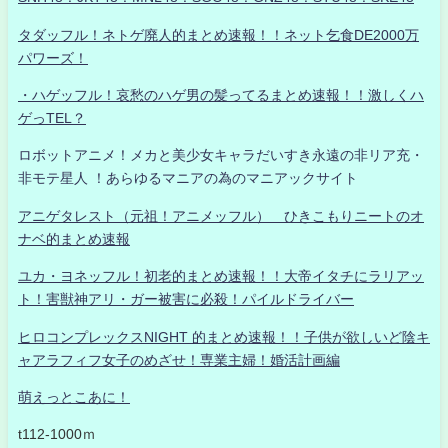
タダッフル！ネトゲ廃人的まとめ速報！！ネット乞食DE2000万
パワーズ！
・ハゲッフル！哀愁のハゲ男の髪ってるまとめ速報！！激しくハ
ゲっTEL？
ロボットアニメ！メカと美少女キャラだいすき永遠の非リア充・
非モテ星人 ！あらゆるマニアの為のマニアックサイト
アニゲタレスト（元祖！アニメッフル） ひきこもりニートのオ
ナベ的まとめ速報
ユカ・ヨネッフル！初老的まとめ速報！！大帝イタチにラリアッ
ト！害獣神アリ・ガー被害に必殺！パイルドライバー
ヒロコンプレックスNIGHT 的まとめ速報！！子供が欲しいど陰キ
ャアラフィフ女子のめざせ！専業主婦！婚活計画編
萌えっとこあに！
t112-1000ｍ