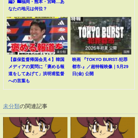
編》🛍️福岡・熊本・宮崎…あ
なたの地元は何位？
未分類
国際
【森保監督帰国会見４】韓国
映画 『TOKYO BURST-犯罪
メディアの質問に「褒める報
都市-』／超特報映像｜5月29
道をしてあげて」洪明甫監督
日(金) 公開
への言葉も
未分類
の関連記事