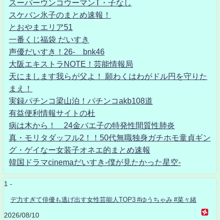
スーパーウンコウーマンT・子なし
スケバン氷子のまとめ速報！
とおやまエリア51
一番くじ福袋 だいすき
声優だいすき！26- bnk46
大阪エキストラNOTE！芸能情報局
天にまします我らが父よ！ 願わくはわがドル円を守りた
まえ！
実録パチンコ梁山泊！パチンコakb108道
有益便利情報サイトの杜
病は木から！ 24金バエ子の特発性間質性肺炎
真・モリタダッフル2！！50代無職独身ガチホモ童貞ギン
グ・ゲイなー女装子オネエ的まとめ速報
韓国ドラマcinemaだいすき-僕が見たかった星空-
1 -
デ力すぎて俳優も逃げ出す女性芸能人TOP3 #ゆうちゃみ #菜々緒
2026/08/10