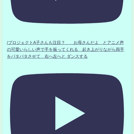
/プロジェクトA子さんも注目？ お母さんだよ とアニメ声
の可愛いらしい声で手を振ってくれる 起き上がりながら両手
をパタパタさせて 右へ左へと ダンスする