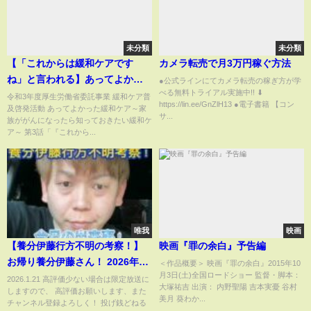
未分類
未分類
【「これからは緩和ケアです
カメラ転売で月3万円稼ぐ方法
ね」と言われる】あってよかっ
●公式ラインにてカメラ転売の稼ぎ方が学
べる無料トライアル実施中!! ⬇︎
た緩和ケア～家族ががんになっ
令和3年度厚生労働省委託事業 緩和ケア普
https://lin.ee/GnZlH13 ●電子書籍 【コン
及啓発活動 あってよかった緩和ケア～家
たら知っておきたい緩和ケア～
サ...
族ががんになったら知っておきたい緩和ケ
第3話
ア～ 第3話「『これから...
唯我
映画
【養分伊藤行方不明の考察！】
映画『罪の余白』予告編
お帰り養分伊藤さん！ 2026年01
＜作品概要＞ 映画『罪の余白』2015年10
月3日(土)全国ロードショー 監督・脚本：
月21日
2026.1.21 高評価少ない場合は限定放送に
大塚祐吉 出演： 内野聖陽 吉本実憂 谷村
しますので、 高評価お願いします、また
美月 葵わか...
チャンネル登録よろしく！ 投げ銭どねる