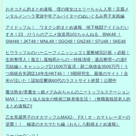
おネコさん的まとめ速報 僕の彼女はエリーちゃん人形！豆腐メ
ンタルメンヘラ電波中年アルバイターのぬいぐるみ男子末路編
アイドッフル！ ワタクシ的まとめ速報 地下格闘アイドルだい
すき！23 ひうらのアニメ放送局101ちゃんねる BNK48 ！
SNH48！JKT48！MNL48！SGO48！GNZ48！STU48！SKE48
ヒウラッフルのハーニーフィニッシュゴミ屋敷補完計画 ＜必殺！
生前整理人！孤立し孤独死からの～特殊清掃・遺品整理への道F
完結編＞ キャッシング計1500万返済：厨二病借金3500万円！う
つ病統合失調症14年生HKT46！！9期研究生、最後のサイト！全
米が泣いた！認知症鬱病60代のラストサイト絶賛！公開中
魔法熟女/美魔女ッ娘メグみみちゃんのニートッフルステーション
MAX！ ニート仙人仙女の映画三昧老後生活！（無職孤独居老人的
まとめ速報Z)]
乙女系腐男子のオカマッフルMAX2- FX！オ・カマトレーダーの
逆襲！！ 極道のオカマたち編（おもしろ動画まとめ速報）
スーパーウンコ！