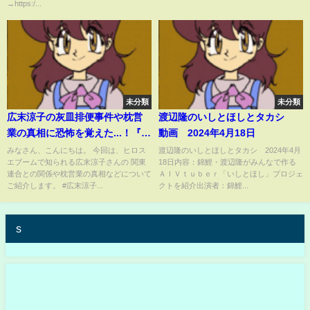
→https:/...
未分類
未分類
広末涼子の灰皿排便事件や枕営
渡辺隆のいしとほしとタカシ
業の真相に恐怖を覚えた...！『ヒ
動画 2024年4月18日
ロスエブーム』で知られる女優
みなさん、こんにちは。 今回は、ヒロス
渡辺隆のいしとほしとタカシ 2024年4月
エブームで知られる広末涼子さんの 関東
18日内容：錦鯉・渡辺隆がみんなで作る
の関東連合との関係や薬物疑惑
連合との関係や枕営業の真相などについて
ＡＩＶｔｕｂｅｒ「いしとほし」プロジェ
に一同驚愕...！
ご紹介します。 #広末涼子...
クトを紹介出演者：錦鯉...
s