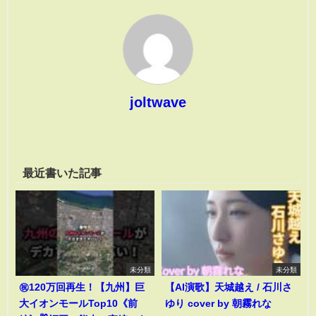
joltwave
最近書いた記事
未分類
未分類
㊗️120万回再生！【九州】巨
【AI演歌】天城越え / 石川さ
大イオンモールTop10《前
ゆり cover by 朝霧れな