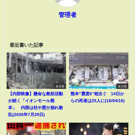
管理者
最近書いた記事
未分類
未分類
【内部映像】懸命な救助活動
熊本“震度6”相次ぐ 14日か
が続く「イオンモール熊
らの死者は25人に(16/04/16)
本」 内部は柱や壁が崩れ散
乱(2026年7月29日)