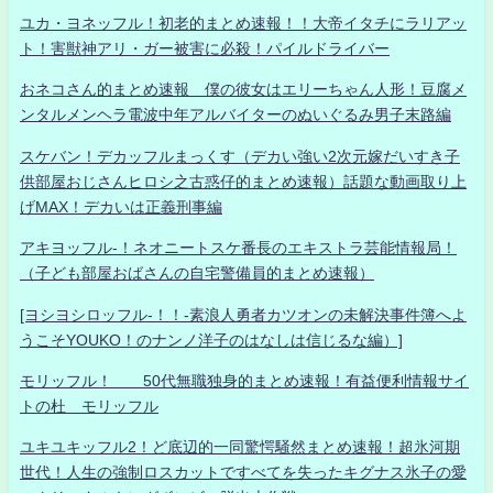
ユカ・ヨネッフル！初老的まとめ速報！！大帝イタチにラリアッ
ト！害獣神アリ・ガー被害に必殺！パイルドライバー
おネコさん的まとめ速報 僕の彼女はエリーちゃん人形！豆腐メ
ンタルメンヘラ電波中年アルバイターのぬいぐるみ男子末路編
スケバン！デカッフルまっくす（デカい強い2次元嫁だいすき子
供部屋おじさんヒロシ之古惑仔的まとめ速報）話題な動画取り上
げMAX！デカいは正義刑事編
アキヨッフル-！ネオニートスケ番長のエキストラ芸能情報局！
（子ども部屋おばさんの自宅警備員的まとめ速報）
[ヨシヨシロッフル-！！-素浪人勇者カツオンの未解決事件簿へよ
うこそYOUKO！のナンノ洋子のはなしは信じるな編）]
モリッフル！ 50代無職独身的まとめ速報！有益便利情報サイ
トの杜 モリッフル
ユキユキッフル2！ど底辺的一同驚愕騒然まとめ速報！超氷河期
世代！人生の強制ロスカットですべてを失ったキグナス氷子の愛