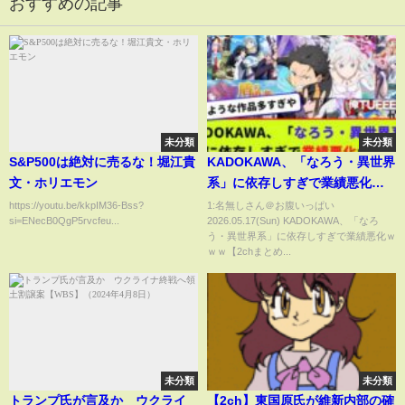
おすすめの記事
未分類
未分類
S&P500は絶対に売るな！堀江貴
KADOKAWA、「なろう・異世界
文・ホリエモン
系」に依存しすぎで業績悪化ｗ
ｗｗ【2chまとめ】【2chスレ】
https://youtu.be/kkpIM36-Bss?
1:名無しさん＠お腹いっぱい
si=ENecB0QgP5rvcfeu...
2026.05.17(Sun) KADOKAWA、「なろ
【5chスレ】
う・異世界系」に依存しすぎで業績悪化ｗ
ｗｗ【2chまとめ...
未分類
未分類
トランプ氏が言及か ウクライ
【2ch】東国原氏が維新内部の確