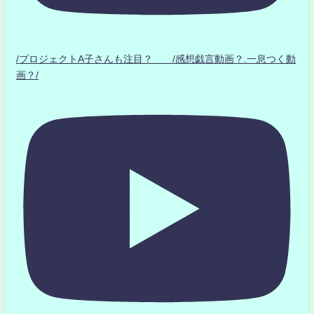
/プロジェクトA子さんも注目？ /感想戯言動画？.一息つく動
画？/