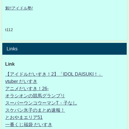
魁!!アイドル塾!
t112
Links
Link
【アイドルだいすき！2】「IDOL DAISUKI！」
vtuber だいすき
アニメだいすき！26-
オラシオンの競馬グランプリ
スーパーウンコウーマンT・子なし
スケバン氷子のまとめ速報！
とおやまエリア51
一番くじ福袋 だいすき