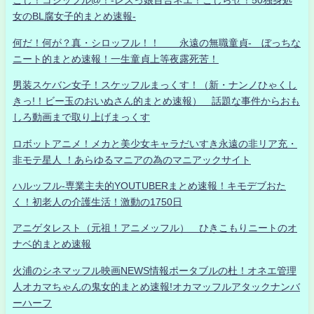
こじ！コジッフル@！-レズっ娘百合ネエ！こじらせ！50独身処
女のBL腐女子的まとめ速報-
何だ！何が？真・シロッフル！！ 永遠の無職童貞- ぼっちな
ニート的まとめ速報！一生童貞上等夜露死苦！
男装スケバン女子！スケッフルまっくす！（新・ナンノひゃくし
きっ!！ビー玉のおいぬさん的まとめ速報） 話題な事件からおも
しろ動画まで取り上げまっくす
ロボットアニメ！メカと美少女キャラだいすき永遠の非リア充・
非モテ星人 ！あらゆるマニアの為のマニアックサイト
ハルッフル-専業主夫的YOUTUBERまとめ速報！キモデブおた
く！初老人の介護生活！激動の1750日
アニゲタレスト（元祖！アニメッフル） ひきこもりニートのオ
ナベ的まとめ速報
火浦のシネマッフル映画NEWS情報ポータブルの杜！オネエ管理
人オカマちゃんの鬼女的まとめ速報!オカマッフルアタックナンバ
ーハーフ