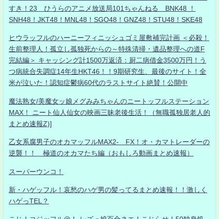
すき！23 ひうらのアニメ放送局101ちゃんねる BNK48 ！
SNH48！JKT48！MNL48！SGO48！GNZ48！STU48！SKE48
ヒウラッフルのハーニーフィニッシュゴミ屋敷補完計画 ＜必殺！
生前整理人！孤立し孤独死からの～特殊清掃・遺品整理への道F
完結編＞ キャッシング計1500万返済：厨二病借金3500万円！う
つ病統合失調症14年生HKT46！！9期研究生、最後のサイト！全
米が泣いた！認知症鬱病60代のラストサイト絶賛！公開中
魔法熟女/美魔女ッ娘メグみみちゃんのニートッフルステーション
MAX！ ニート仙人仙女の映画三昧老後生活！（無職孤独居老人的
まとめ速報Z)]
乙女系腐男子のオカマッフルMAX2- FX！オ・カマトレーダーの
逆襲！！ 極道のオカマたち編（おもしろ動画まとめ速報）
スーパーウンコ！
新・ハゲッフル！哀愁のハゲ男の髪ってるまとめ速報！！激しく
ハゲっTEL？