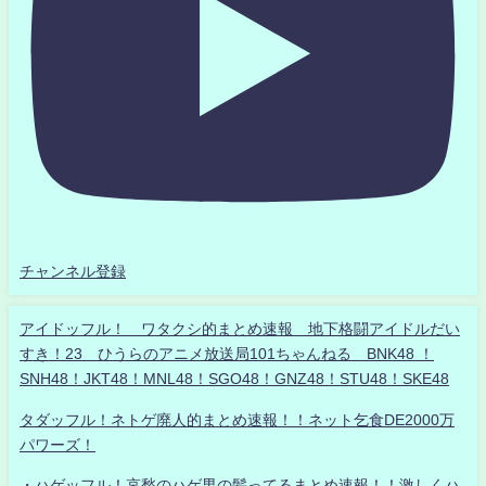
チャンネル登録
アイドッフル！ ワタクシ的まとめ速報 地下格闘アイドルだい
すき！23 ひうらのアニメ放送局101ちゃんねる BNK48 ！
SNH48！JKT48！MNL48！SGO48！GNZ48！STU48！SKE48
タダッフル！ネトゲ廃人的まとめ速報！！ネット乞食DE2000万
パワーズ！
・ハゲッフル！哀愁のハゲ男の髪ってるまとめ速報！！激しくハ