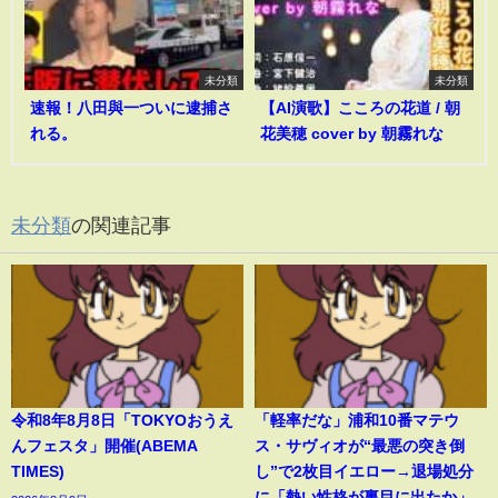
未分類
未分類
速報！八田與一ついに逮捕さ
【AI演歌】こころの花道 / 朝
れる。
花美穂 cover by 朝霧れな
未分類
の関連記事
令和8年8月8日「TOKYOおうえ
「軽率だな」浦和10番マテウ
んフェスタ」開催(ABEMA
ス・サヴィオが“最悪の突き倒
TIMES)
し”で2枚目イエロー→退場処分
に「熱い性格が裏目に出たか」