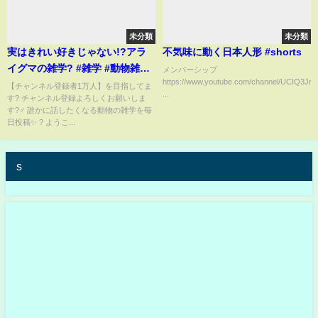
未分類
未分類
実はきれい好きじゃない!?アラ
不気味に動く日本人形 #shorts
イグマの雑学? #雑学 #動物雑学
メンバーシップ
https://www.youtube.com/channel/UCIQ3J
#shorts
【チャンネル登録者1万人】を目指してま
...
す? チャンネル登録よろしくお願いしま
す?‍♂️ 誰かに話したくなる動物の雑学を毎
日投稿✨ ? ようこ...
s