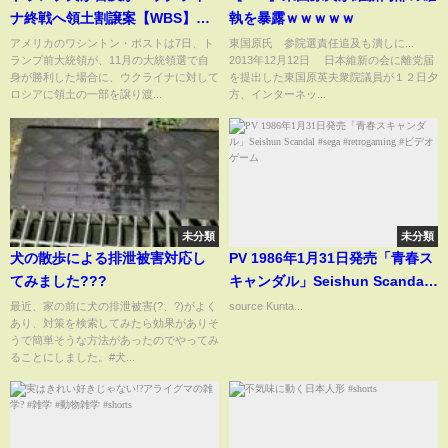
ナ終戦へ領土割譲案【WBS】
執を暴露ｗｗｗｗｗ
（2024年4月8日）
アメリカのワシントン・ポストは7日、ト
東国原氏 参院選責任追及も潰しに...
ランプ前大統領が、11月の大統領選で自
2013年12月12日 日本維新の会に離党届
身が勝利した場合に、ウクライナに対して
を提出した東国原英夫衆院議員が１２日夕
ロシアに領土の一部を譲り渡...
方、インターネッ...
未分類
未分類
犬の散歩による排泄被害対応し
PV 1986年1月31日発売「青春ス
てみました???
キャンダル」Seishun Scandal
#sega #retrogaming #ビデオゲ
最近、家の前に犬の排泄被害(?、?)がよく
source Kunta...
あり、対策を検索してみたら効果がありそ
ーム
うで簡単そうな方法があったのでやってみ
ることにしました。#犬...