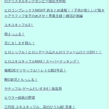
のクリスタルキングボンビー脱出大作戦
ヒロコンプレックスNIGHT 的まとめ速報！！子供が欲しいど陰キ
ャアラフィフ女子のめざせ！専業主婦！婚活計画編
ユキユキッフル3！
萌えっふる！
天にまします我ら！
ヒロシッフル！ヒロシデース山さんのリフォームひとりDIY！！
ヒロユキユキッフルMAX！スーパークッキング！
徹夜DEテツヤッフル!！レトロ館2号店！
剛Q超児ともっふる！
ヤナッフル ゲームだいすき6！放送局
ヒウラー総統の野望
三代目 ユキユキッフル 花のひうら組! 見参！