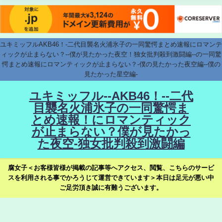
ユキミッフルAKB46！-二代目襲名火浦氷子の一同驚愕まとめ速報にロマンテ
ィックが止まらない？--僕が見たかった夜空！独女批判殺到激闘編--の一同驚
愕まとめ速報にロマンティックが止まらない？-僕の見たかった夜空編--僕の
見たかった星空編-
ユキミッフル--AKB46！--二代
目襲名火浦氷子の一同驚愕ま
とめ速報！にロマンティック
が止まらない？僕が見たかっ
た夜空-独女批判殺到激闘編
腐女子＜お客様皆様が掲載の記事等へアクセス、閲覧、こちらのサービ
スを利用される事でかろうじて運営できています＞本日は足元が悪い中
ご足労頂き誠に有難うございます。