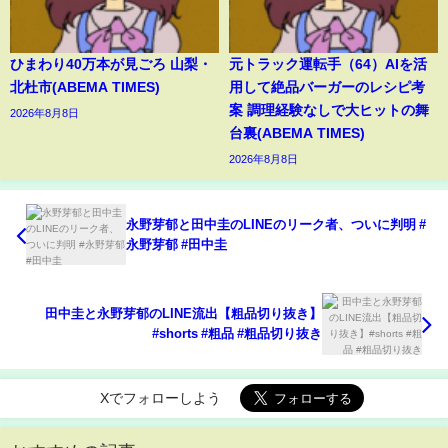
ひまわり40万本が見ごろ 山梨・
元トラック運転手（64）AIを活
北杜市(ABEMA TIMES)
用して絶品バーガーのレシピ考
案 調理経験なしで大ヒットの舞
2026年8月8日
台裏(ABEMA TIMES)
2026年8月8日
永野芽郁と田中圭のLINEのリーク者、ついに判明 #
永野芽郁 #田中圭
田中圭と永野芽郁のLINE流出【粗品切り抜き】
#shorts #粗品 #粗品切り抜き
Xでフォローしよう