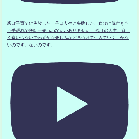
親は子育てに失敗した」子は人生に失敗した。負けに気付きも
う手遅れで逆転一発manなんかありません、 残りの人生、貧し
く食いつないでわずかな楽しみなど見つけて生きていくしかな
いのです。ないのです。