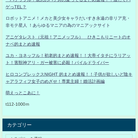
ゲっTEL？
ロボットアニメ！メカと美少女キャラだいすき永遠の非リア充・
非モテ星人 ！あらゆるマニアの為のマニアックサイト
アニゲタレスト（元祖！アニメッフル） ひきこもりニートのオ
ナベ的まとめ速報
ユカ・ヨネッフル！初老的まとめ速報！！大帝イタチにラリアッ
ト！害獣神アリ・ガー被害に必殺！パイルドライバー
ヒロコンプレックスNIGHT 的まとめ速報！！子供が欲しいど陰キ
ャアラフィフ女子のめざせ！専業主婦！婚活計画編
萌えっとこあに！
t112-1000ｍ
カテゴリー