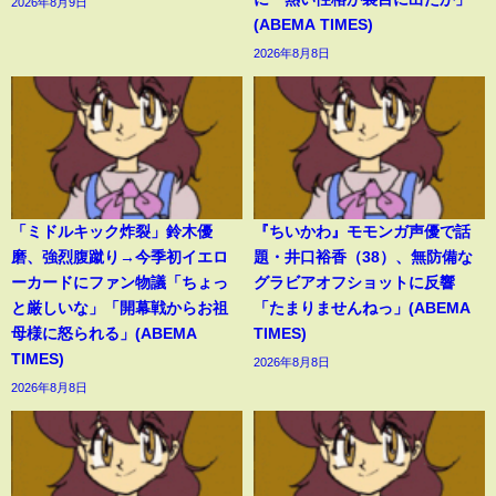
2026年8月9日
(ABEMA TIMES)
2026年8月8日
「ミドルキック炸裂」鈴木優
『ちいかわ』モモンガ声優で話
磨、強烈腹蹴り→今季初イエロ
題・井口裕香（38）、無防備な
ーカードにファン物議「ちょっ
グラビアオフショットに反響
と厳しいな」「開幕戦からお祖
「たまりませんねっ」(ABEMA
母様に怒られる」(ABEMA
TIMES)
TIMES)
2026年8月8日
2026年8月8日