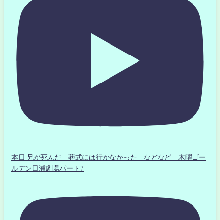
本日 兄が死んだ 葬式には行かなかった などなど 木曜ゴー
ルデン日浦劇場パート7