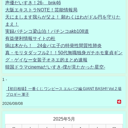
声優だいすき！26- bnk46
大阪エキストラNOTE！芸能情報局
天にまします我らが父よ！ 願わくはわがドル円を守りた
まえ！
実録パチンコ梁山泊！パチンコakb108道
有益便利情報サイトの杜
病は木から！ 24金バエ子の特発性間質性肺炎
真・モリタダッフル2！！50代無職独身ガチホモ童貞ギン
グ・ゲイなー女装子オネエ的まとめ速報
韓国ドラマcinemaだいすき-僕が見たかった星空-
1 -
【初日相場】一番くじ ワンピース エルバフ編 GIANT BASH!! Vol.2 場
ブロギー 軍子
2026/08/08
2025年5月