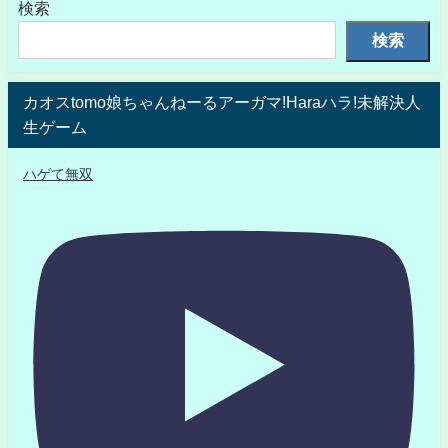
検索
検索
カオスtomo娘ちゃんねーるアーガマ!Haraハラ!未解決人
生ゲーム
ハゲて無双