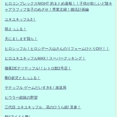
ヒロコンプレックスNIGHT 的まとめ速報！！子供が欲しいど陰キ
ャアラフィフ女子のめざせ！専業主婦！婚活計画編
ユキユキッフル3！
萌えっふる！
天にまします我ら！
ヒロシッフル！ヒロシデース山さんのリフォームひとりDIY！！
ヒロユキユキッフルMAX！スーパークッキング！
徹夜DEテツヤッフル!！レトロ館2号店！
剛Q超児ともっふる！
ヤナッフル ゲームだいすき6！放送局
ヒウラー総統の野望
三代目 ユキユキッフル 花のひうら組! 見参！
魁!!アイドル塾!