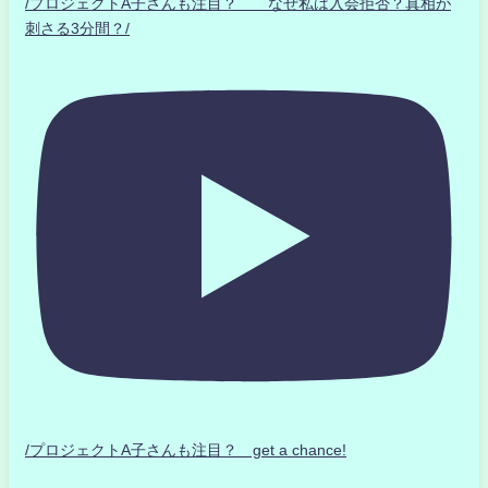
/プロジェクトA子さんも注目？ なぜ私は入会拒否？真相が
刺さる3分間？/
/プロジェクトA子さんも注目？ get a chance!