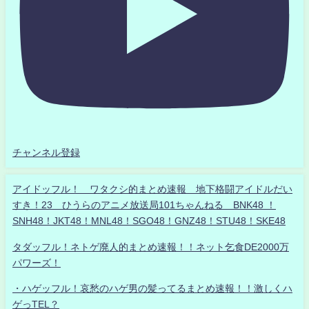
チャンネル登録
アイドッフル！ ワタクシ的まとめ速報 地下格闘アイドルだい
すき！23 ひうらのアニメ放送局101ちゃんねる BNK48 ！
SNH48！JKT48！MNL48！SGO48！GNZ48！STU48！SKE48
タダッフル！ネトゲ廃人的まとめ速報！！ネット乞食DE2000万
パワーズ！
・ハゲッフル！哀愁のハゲ男の髪ってるまとめ速報！！激しくハ
ゲっTEL？