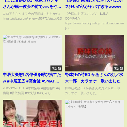
さんが統一教会の前で○○○をやる
ス狂いの話がヤバすぎるwwww
そうです【ひろゆき】【コレコ
コロアキさんオフ会の詳細はこちらから↓
【今回のお店はこちら】 LUNA
https://twitter.com/rengoku56771/status/1553642298...
COMPANY
レ】
https://www.host2.jp/shop_grp/lunacompany/
{パ...
未分類
未分類
中居大失態! 名俳優を呼び捨てた
野球狂の詩ED かあさんの灯／水
w #中居正広 #高倉健 #SMAP
木一郎 カラオケ 歌いました
#Shorts
2005/12/26 O.A. #木村拓哉 #稲垣吾郎 #草
野球狂の詩ED かあさんの灯／水木一郎
彅剛 #香取慎吾 #大失態 #やらかし...
カラオケ 歌いました。...