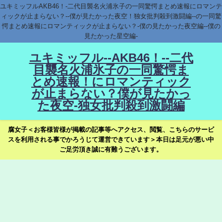
ユキミッフルAKB46！-二代目襲名火浦氷子の一同驚愕まとめ速報にロマンテ
ィックが止まらない？--僕が見たかった夜空！独女批判殺到激闘編--の一同驚
愕まとめ速報にロマンティックが止まらない？-僕の見たかった夜空編--僕の
見たかった星空編-
ユキミッフル--AKB46！--二代
目襲名火浦氷子の一同驚愕ま
とめ速報！にロマンティック
が止まらない？僕が見たかっ
た夜空-独女批判殺到激闘編
腐女子＜お客様皆様が掲載の記事等へアクセス、閲覧、こちらのサービ
スを利用される事でかろうじて運営できています＞本日は足元が悪い中
ご足労頂き誠に有難うございます。