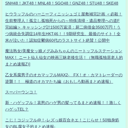
SNH48！JKT48！MNL48！SGO48！GNZ48！STU48！SKE48
ヒウラッフルのハーニーフィニッシュゴミ屋敷補完計画 ＜必殺！
生前整理人！孤立し孤独死からの～特殊清掃・遺品整理への道F
完結編＞ キャッシング計1500万返済：厨二病借金3500万円！う
つ病統合失調症14年生HKT46！！9期研究生、最後のサイト！全
米が泣いた！認知症鬱病60代のラストサイト絶賛！公開中
魔法熟女/美魔女ッ娘メグみみちゃんのニートッフルステーション
MAX！ ニート仙人仙女の映画三昧老後生活！（無職孤独居老人的
まとめ速報Z)]
乙女系腐男子のオカマッフルMAX2- FX！オ・カマトレーダーの
逆襲！！ 極道のオカマたち編（おもしろ動画まとめ速報）
スーパーウンコ！
新・ハゲッフル！哀愁のハゲ男の髪ってるまとめ速報！！激しく
ハゲっTEL？
こじ！コジッフル@！-レズっ娘百合ネエ！こじらせ！50独身処
女のBL腐女子的まとめ速報-