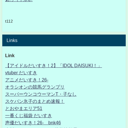
t112
Links
Link
【アイドルだいすき！2】「IDOL DAISUKI！」
vtuber だいすき
アニメだいすき！26-
オラシオンの競馬グランプリ
スーパーウンコウーマンT・子なし
スケバン氷子のまとめ速報！
とおやまエリア51
一番くじ福袋 だいすき
声優だいすき！26- bnk46