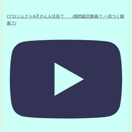
/プロジェクトA子さんも注目？ /感想戯言動画？.一息つく動
画？/