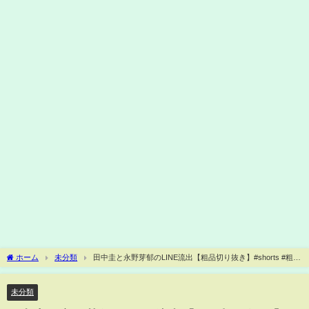
ホーム
未分類
田中圭と永野芽郁のLINE流出【粗品切り抜き】#shorts #粗品
#粗品切り抜き
未分類