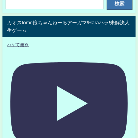
検索
カオスtomo娘ちゃんねーるアーガマ!Haraハラ!未解決人
生ゲーム
ハゲて無双