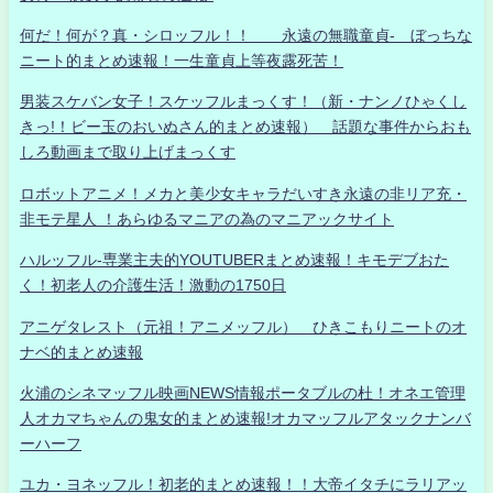
何だ！何が？真・シロッフル！！ 永遠の無職童貞- ぼっちな
ニート的まとめ速報！一生童貞上等夜露死苦！
男装スケバン女子！スケッフルまっくす！（新・ナンノひゃくし
きっ!！ビー玉のおいぬさん的まとめ速報） 話題な事件からおも
しろ動画まで取り上げまっくす
ロボットアニメ！メカと美少女キャラだいすき永遠の非リア充・
非モテ星人 ！あらゆるマニアの為のマニアックサイト
ハルッフル-専業主夫的YOUTUBERまとめ速報！キモデブおた
く！初老人の介護生活！激動の1750日
アニゲタレスト（元祖！アニメッフル） ひきこもりニートのオ
ナベ的まとめ速報
火浦のシネマッフル映画NEWS情報ポータブルの杜！オネエ管理
人オカマちゃんの鬼女的まとめ速報!オカマッフルアタックナンバ
ーハーフ
ユカ・ヨネッフル！初老的まとめ速報！！大帝イタチにラリアッ