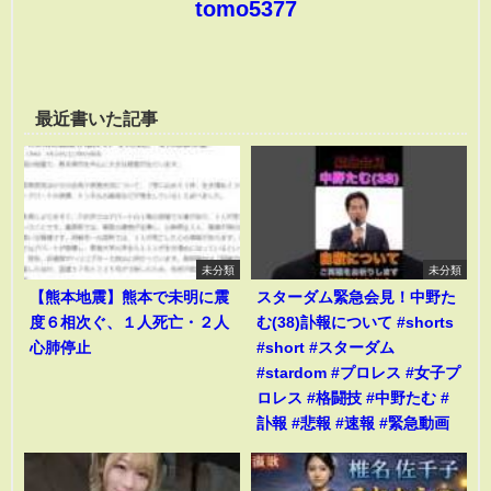
tomo5377
最近書いた記事
未分類
未分類
【熊本地震】熊本で未明に震
スターダム緊急会見！中野た
度６相次ぐ、１人死亡・２人
む(38)訃報について #shorts
心肺停止
#short #スターダム
#stardom #プロレス #女子プ
ロレス #格闘技 #中野たむ #
訃報 #悲報 #速報 #緊急動画