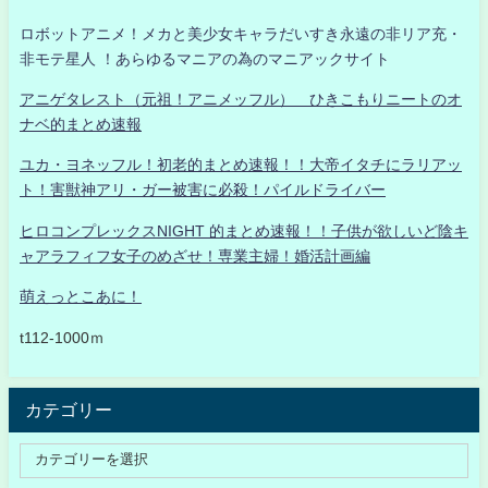
ロボットアニメ！メカと美少女キャラだいすき永遠の非リア充・
非モテ星人 ！あらゆるマニアの為のマニアックサイト
アニゲタレスト（元祖！アニメッフル） ひきこもりニートのオ
ナベ的まとめ速報
ユカ・ヨネッフル！初老的まとめ速報！！大帝イタチにラリアッ
ト！害獣神アリ・ガー被害に必殺！パイルドライバー
ヒロコンプレックスNIGHT 的まとめ速報！！子供が欲しいど陰キ
ャアラフィフ女子のめざせ！専業主婦！婚活計画編
萌えっとこあに！
t112-1000ｍ
カテゴリー