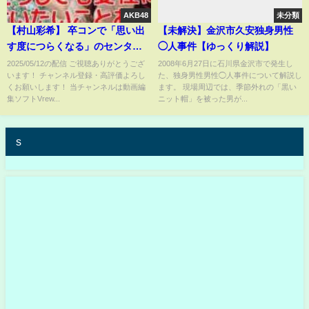
AKB48
未分類
【村山彩希】 卒コンで「思い出
【未解決】金沢市久安独身男性
す度につらくなる」のセンター
◯人事件【ゆっくり解説】
に田口愛佳を選んだ理由が尊く
2025/05/12の配信 ご視聴ありがとうござ
2008年6月27日に石川県金沢市で発生し
います！ チャンネル登録・高評価よろし
た、独身男性男性◯人事件について解説し
て泣ける 【AKB48】
くお願いします！ 当チャンネルは動画編
ます。 現場周辺では、季節外れの「黒い
集ソフトVrew...
ニット帽」を被った男が...
s