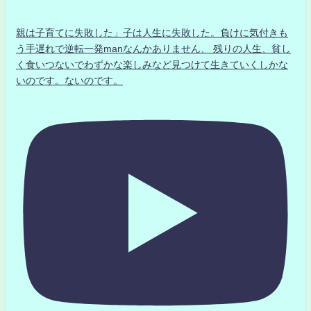
親は子育てに失敗した」子は人生に失敗した。負けに気付きも
う手遅れで逆転一発manなんかありません、 残りの人生、貧し
く食いつないでわずかな楽しみなど見つけて生きていくしかな
いのです。ないのです。