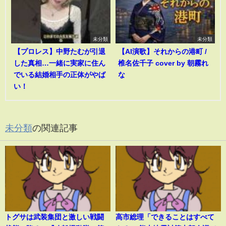
未分類
未分類
【プロレス】中野たむが引退
【AI演歌】それからの港町 /
した真相…一緒に実家に住ん
椎名佐千子 cover by 朝霧れ
でいる結婚相手の正体がやば
な
い！
未分類
の関連記事
トグサは武装集団と激しい戦闘
高市総理「できることはすべて