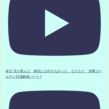
本日 兄が死んだ 葬式には行かなかった などなど 木曜ゴー
ルデン日浦劇場パート7