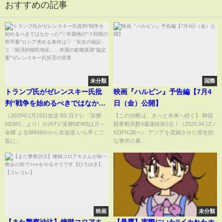
おすすめの記事
未分類
国際
トランプ氏がゼレンスキー氏批
映画『ハルビン』予告編【7月4
判“戦争を始めるべきではなかっ
日（金）公開】
た”▽米露検討“３段階の和平
（2025年2月19日放送 BS 日テレ「深層
【この決断は、きっと未来へ続く】 韓国
NEWS」より）(c)NTV 深層NEWSは月～
観客動員数4週連続第1位！（2025.04.22／
案”ロシア求める条件は▽「安全
金曜 よる6時58分から生放送 いち早くご
KOFIC調べ） アジアを震撼させた歴史的
の保証」と「経済的植民地化」
覧に...
な事件の裏...
…米国の鉱物資源“協定案”ゼレ
ンスキー氏拒否の背景
映画
未分類
【また警察沙汰】煉獄コロアキ
【暴露】実際にいた‼️イカれたホ