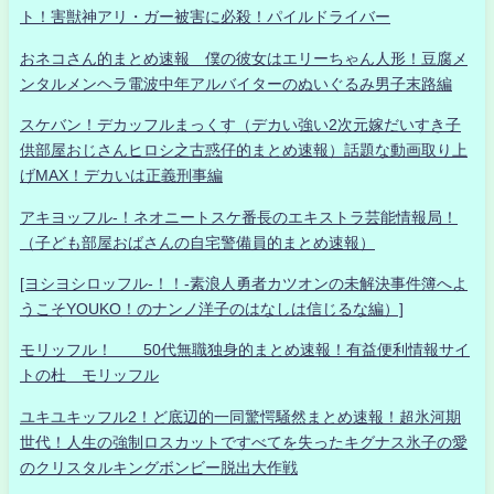
ト！害獣神アリ・ガー被害に必殺！パイルドライバー
おネコさん的まとめ速報 僕の彼女はエリーちゃん人形！豆腐メ
ンタルメンヘラ電波中年アルバイターのぬいぐるみ男子末路編
スケバン！デカッフルまっくす（デカい強い2次元嫁だいすき子
供部屋おじさんヒロシ之古惑仔的まとめ速報）話題な動画取り上
げMAX！デカいは正義刑事編
アキヨッフル-！ネオニートスケ番長のエキストラ芸能情報局！
（子ども部屋おばさんの自宅警備員的まとめ速報）
[ヨシヨシロッフル-！！-素浪人勇者カツオンの未解決事件簿へよ
うこそYOUKO！のナンノ洋子のはなしは信じるな編）]
モリッフル！ 50代無職独身的まとめ速報！有益便利情報サイ
トの杜 モリッフル
ユキユキッフル2！ど底辺的一同驚愕騒然まとめ速報！超氷河期
世代！人生の強制ロスカットですべてを失ったキグナス氷子の愛
のクリスタルキングボンビー脱出大作戦