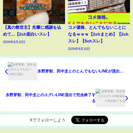
【真の救世主】先輩に感謝を込
コメ価格、とんでもないことに
めて...【2ch面白いスレ】
なるｗｗｗ【2chまとめ】【2ch
スレ】【5chスレ】
2026年8月10日
2026年8月10日
永野芽郁、田中圭とのとんでもないLINEが流出…
永野芽郁、田中圭とのエグいLINE流出で完全終了す
る
Xでフォローしよう