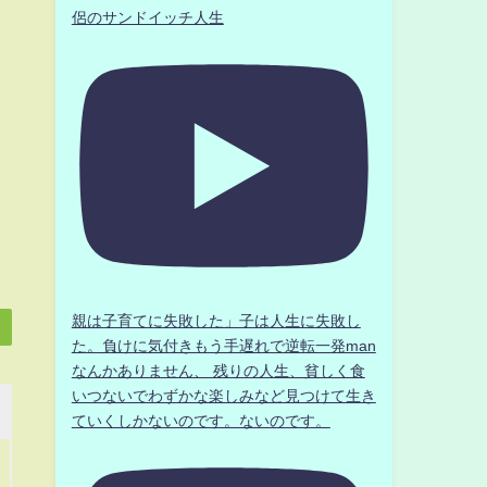
侶のサンドイッチ人生
親は子育てに失敗した」子は人生に失敗し
た。負けに気付きもう手遅れで逆転一発man
なんかありません、 残りの人生、貧しく食
いつないでわずかな楽しみなど見つけて生き
ていくしかないのです。ないのです。