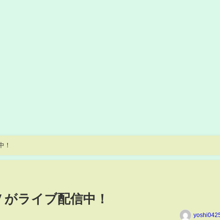
中！
V がライブ配信中！
yoshi042