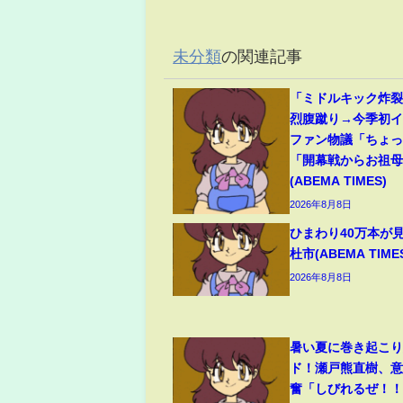
未分類
の関連記事
「ミドルキック炸
烈腹蹴り→今季初
ファン物議「ちょ
「開幕戦からお祖
(ABEMA TIMES)
2026年8月8日
ひまわり40万本が
杜市(ABEMA TIME
2026年8月8日
暑い夏に巻き起こ
ド！瀬戸熊直樹、
奮「しびれるぜ！！