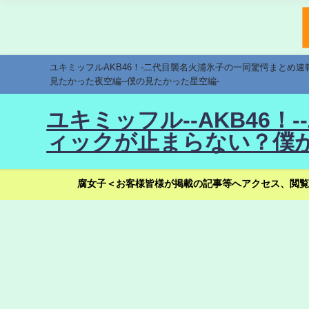
ユキミッフルAKB46！-二代目襲名火浦氷子の一同驚愕まとめ
見たかった夜空編--僕の見たかった星空編-
ユキミッフル--AKB46
ィックが止まらない？僕が
腐女子＜お客様皆様が掲載の記事等へアクセス、閲覧