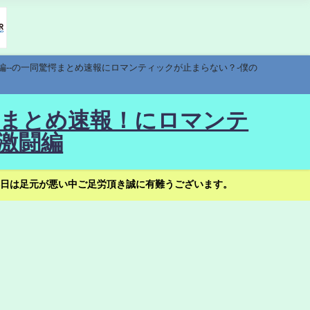
編--の一同驚愕まとめ速報にロマンティックが止まらない？-僕の
驚愕まとめ速報！にロマンテ
激闘編
日は足元が悪い中ご足労頂き誠に有難うございます。