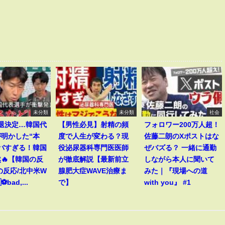
未分類
未分類
社会
敗退決定…韓国代
【男性必見】射精の頻
フォロワー200万人超！
明かした“本
度で人生が変わる？現
佐藤二朗のXポストはな
バすぎる！韓国
役泌尿器科専門医医師
ぜバズる？ 一緒に通勤
🔥【韓国の反
が徹底解説【最新前立
しながら本人に聞いて
の反応/北中米W
腺肥大症WAVE治療ま
みた｜『現場への道
⚽bad,...
で】
with you』 #1