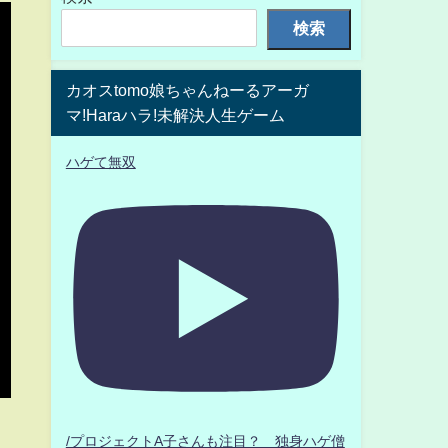
検索
カオスtomo娘ちゃんねーるアーガ
マ!Haraハラ!未解決人生ゲーム
ハゲて無双
/プロジェクトA子さんも注目？ 独身ハゲ僧