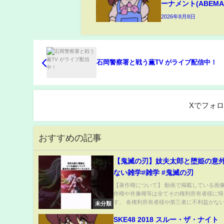
ーナメント(ABEMA 
2026年8月8日
石岡警察署と戦う薫TV がライブ配信中！
Xでフォ
おすすめの記事
【鬼滅の刃】妓夫太郎と堕姫の意
ない雑学#雑学 #鬼滅の刃
【著作権について】 動画で掲載している画
作権や肖像権等は全てその権利所有者様に帰
す。 各権利所有者様や第三者に不利益がない.
未分類
SKE48 2018 スルー・ザ・ナイト