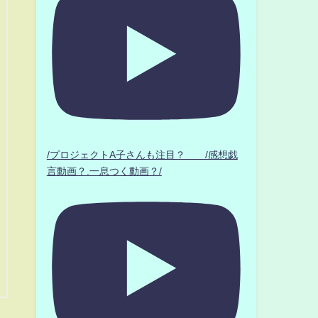
/プロジェクトA子さんも注目？ /感想戯
言動画？.一息つく動画？/