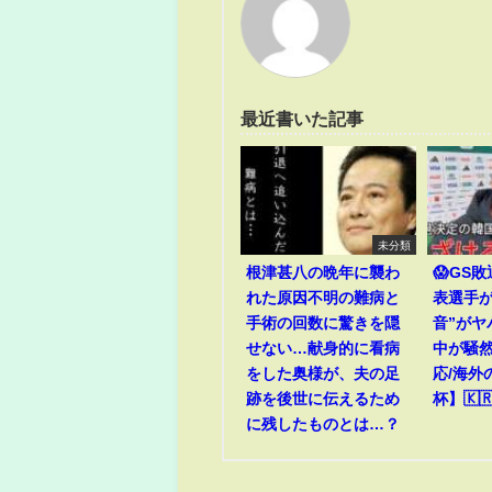
最近書いた記事
未分類
根津甚八の晩年に襲わ
😱GS
れた原因不明の難病と
表選手が
手術の回数に驚きを隠
音”がヤ
せない…献身的に看病
中が騒然
をした奥様が、夫の足
応/海外
跡を後世に伝えるため
杯】🇰🇷
に残したものとは…？