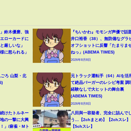
裂」鈴木優磨、強
『ちいかわ』モモンガ声優で話
イエローカードに
井口裕香（38）、無防備なグラ
っと厳しいな」
オフショットに反響「たまりま
母様に怒られる」
ねっ」(ABEMA TIMES)
2026年8月8日
見ごろ 山梨・北
元トラック運転手（64）AIを活
S)
て絶品バーガーのレシピ考案 調
経験なしで大ヒットの舞台裏
(ABEMA TIMES)
2026年8月8日
り続けたトルネー
八田與一容疑者、完全に詰んで
意地の一撃に大興
う…【2chまとめ】【2chスレ】
！」/麻雀・Mト
【5chスレ】