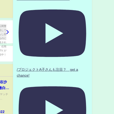
/プロジェクトA子さんも注目？ get a
chance!
上谷沙
激白
良い」
団マッチ
..
ス
022