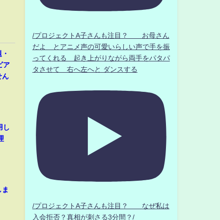
/プロジェクトA子さんも注目？ お母さん
だよ とアニメ声の可愛いらしい声で手を振
題・
ってくれる 起き上がりながら両手をパタパ
ビア
タさせて 右へ左へと ダンスする
せん
用し
理
しま
/プロジェクトA子さんも注目？ なぜ私は
入会拒否？真相が刺さる3分間？/