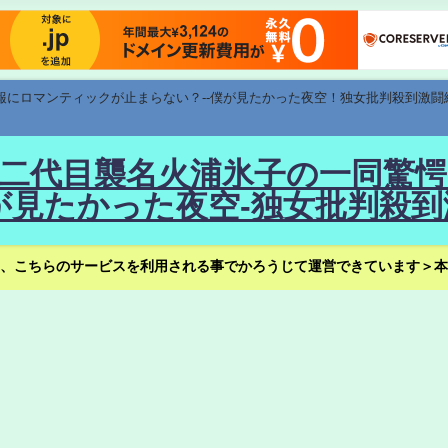
速報にロマンティックが止まらない？--僕が見たかった夜空！独女批判殺到激闘
！--二代目襲名火浦氷子の一同
見たかった夜空-独女批判殺到
、こちらのサービスを利用される事でかろうじて運営できています＞本