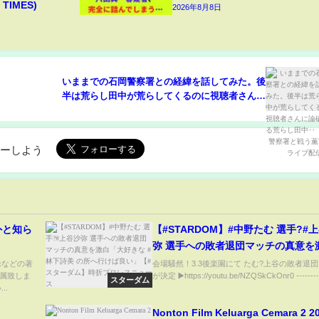
TIMES)
2026年8月8日
いままでの石岡警察署との経緯を話してみた。後
半は荒らし田中が荒らしてくるのに視聴者さんに
論破される荒らし田中‥ 石岡警察署と戦う薫TV
がライブ配信中！
ローしよう
外と知ら
【#STARDOM】#中野たむ 選手?#
弥 選手への敗者退団マッチの真意を
「大好きな #林下詩美 の所へ行けば
像などの著
会場騒然！3.3後楽園にて たむ?上谷の敗者退
属致しま
が決定 ▶️https://youtu.be/NZQSkCkOnr0 --------.
【#スターダム】時折プロレスニュー
スターダム
..
Nonton Film Keluarga Cemara 2 2