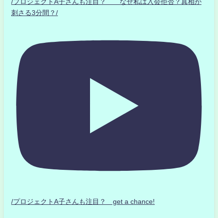
/プロジェクトA子さんも注目？ なぜ私は入会拒否？真相が
刺さる3分間？/
/プロジェクトA子さんも注目？ get a chance!