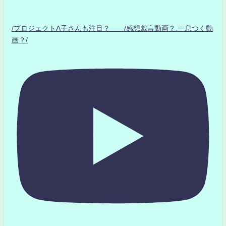
/プロジェクトA子さんも注目？ /感想戯言動画？.一息つく動
画？/