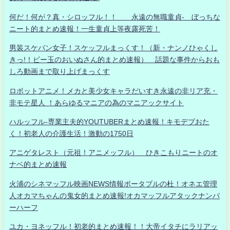
何だ！何が？真・シロッフル！！ 永遠の無職童貞- ぼっちな
ニート的まとめ速報！一生童貞上等夜露死苦！
男装スケバン女子！スケッフルまっくす！（新・ナンノひゃくし
きっ!！ビー玉のおいぬさん的まとめ速報） 話題な事件からおも
しろ動画まで取り上げまっくす
ロボットアニメ！メカと美少女キャラだいすき永遠の非リア充・
非モテ星人 ！あらゆるマニアの為のマニアックサイト
ハルッフル-専業主夫的YOUTUBERまとめ速報！キモデブおた
く！初老人の介護生活！激動の1750日
アニゲタレスト（元祖！アニメッフル） ひきこもりニートのオ
ナベ的まとめ速報
火浦のシネマッフル映画NEWS情報ポータブルの杜！オネエ管理
人オカマちゃんの鬼女的まとめ速報!オカマッフルアタックナンバ
ーハーフ
ユカ・ヨネッフル！初老的まとめ速報！！大帝イタチにラリアッ