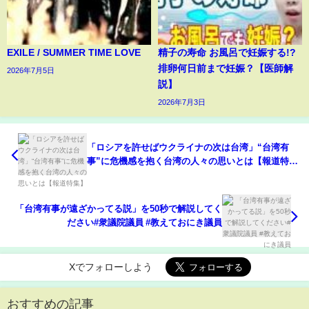
EXILE / SUMMER TIME LOVE
精子の寿命 お風呂で妊娠する!?
排卵何日前まで妊娠？【医師解
2026年7月5日
説】
2026年7月3日
「ロシアを許せばウクライナの次は台湾」“台湾有
事”に危機感を抱く台湾の人々の思いとは【報道特
集】
「台湾有事が遠ざかってる説」を50秒で解説してく
ださい#衆議院議員 #教えておにき議員
Xでフォローしよう
おすすめの記事