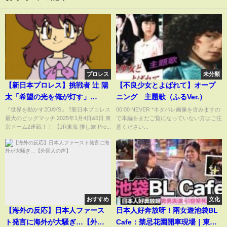
プロレス
未分類
【新日本プロレス】挑戦者 辻 陽
【不良少女とよばれて】オープ
太「希望の光を俺が灯す」
ニング 主題歌（ふるVer.）
【2025.1.4&5 東京ドーム2連
『世界を動かす2DAYS』 ?新日本プロレス
00:00 NEVER *ネタバレ画像を含みますの
最大のビッグマッチ 2025年1月4日&5日 東
で本編をまだご覧になっていない方はご注
戦！！】
京ドーム2連戦！！ 【JR東海 推し旅 Pre...
意ください...
おすすめ
文化
【海外の反応】日本人ファース
日本人好奔放呀！兩女遊池袋BL
ト発言に海外が大騒ぎ…【外国
Cafe：禁忌花園開車現場｜東京