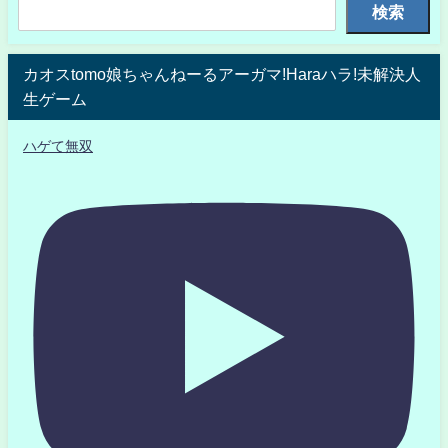
検索
カオスtomo娘ちゃんねーるアーガマ!Haraハラ!未解決人
生ゲーム
ハゲて無双