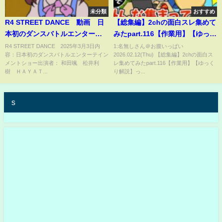
未分類
おすすめ
R4 STREET DANCE 動画 日
【総集編】2chの面白スレ集めて
本初のダンスバトルエンターテ
みたpart.116【作業用】【ゆっく
インメントショー 3月3日
り解説】
R4 STREET DANCE 2025年3月3日内
1:名無しさん＠お腹いっぱい
容：日本初のダンスバトルエンターテイン
2026.02.12(Thu) 【総集編】2chの面白ス
メントショー出演者： 和田颯 松井利
レ集めてみたpart.116【作業用】【ゆっく
樹 ＨＡＹＡＴ...
り解説】っ...
s