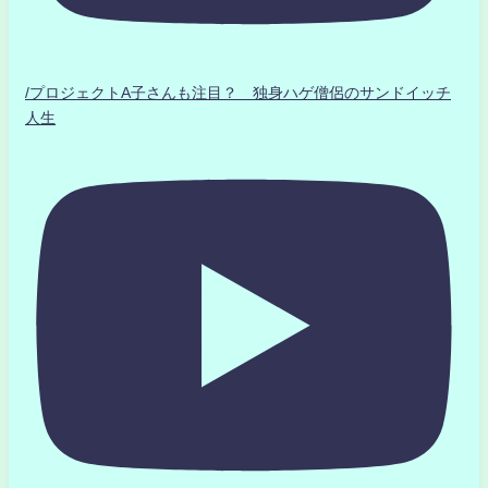
/プロジェクトA子さんも注目？ 独身ハゲ僧侶のサンドイッチ
人生