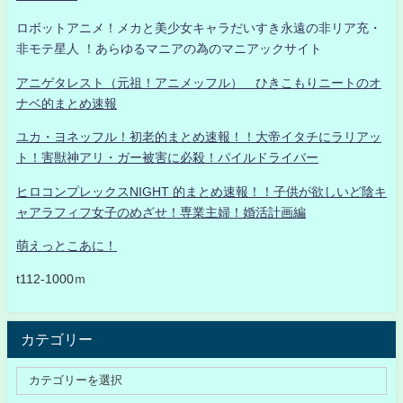
ロボットアニメ！メカと美少女キャラだいすき永遠の非リア充・
非モテ星人 ！あらゆるマニアの為のマニアックサイト
アニゲタレスト（元祖！アニメッフル） ひきこもりニートのオ
ナベ的まとめ速報
ユカ・ヨネッフル！初老的まとめ速報！！大帝イタチにラリアッ
ト！害獣神アリ・ガー被害に必殺！パイルドライバー
ヒロコンプレックスNIGHT 的まとめ速報！！子供が欲しいど陰キ
ャアラフィフ女子のめざせ！専業主婦！婚活計画編
萌えっとこあに！
t112-1000ｍ
カテゴリー