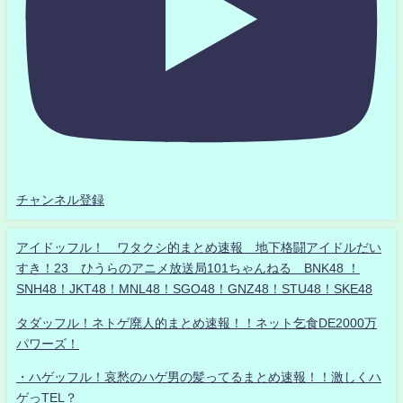
チャンネル登録
アイドッフル！ ワタクシ的まとめ速報 地下格闘アイドルだい
すき！23 ひうらのアニメ放送局101ちゃんねる BNK48 ！
SNH48！JKT48！MNL48！SGO48！GNZ48！STU48！SKE48
タダッフル！ネトゲ廃人的まとめ速報！！ネット乞食DE2000万
パワーズ！
・ハゲッフル！哀愁のハゲ男の髪ってるまとめ速報！！激しくハ
ゲっTEL？