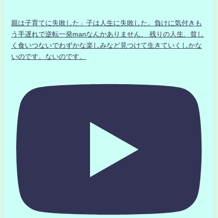
親は子育てに失敗した」子は人生に失敗した。負けに気付きも
う手遅れで逆転一発manなんかありません、 残りの人生、貧し
く食いつないでわずかな楽しみなど見つけて生きていくしかな
いのです。ないのです。