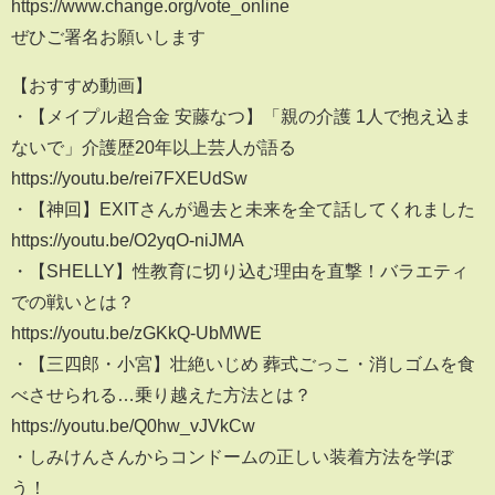
https://www.change.org/vote_online
ぜひご署名お願いします
【おすすめ動画】
・【メイプル超合金 安藤なつ】「親の介護 1人で抱え込ま
ないで」介護歴20年以上芸人が語る
https://youtu.be/rei7FXEUdSw
・【神回】EXITさんが過去と未来を全て話してくれました
https://youtu.be/O2yqO-niJMA
・【SHELLY】性教育に切り込む理由を直撃！バラエティ
での戦いとは？
https://youtu.be/zGKkQ-UbMWE
・【三四郎・小宮】壮絶いじめ 葬式ごっこ・消しゴムを食
べさせられる…乗り越えた方法とは？
https://youtu.be/Q0hw_vJVkCw
・しみけんさんからコンドームの正しい装着方法を学ぼ
う！