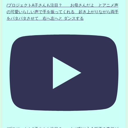
/プロジェクトA子さんも注目？ お母さんだよ とアニメ声
の可愛いらしい声で手を振ってくれる 起き上がりながら両手
をパタパタさせて 右へ左へと ダンスする