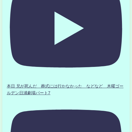
本日 兄が死んだ 葬式には行かなかった などなど 木曜ゴー
ルデン日浦劇場パート7