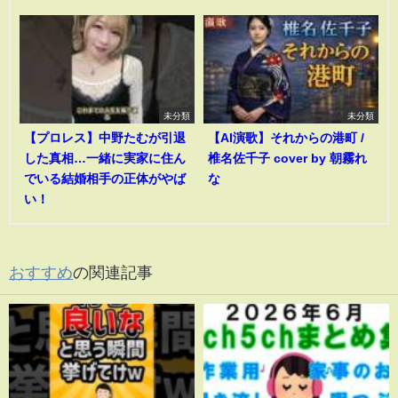
未分類
未分類
【プロレス】中野たむが引退
【AI演歌】それからの港町 /
した真相…一緒に実家に住ん
椎名佐千子 cover by 朝霧れ
でいる結婚相手の正体がやば
な
い！
おすすめ
の関連記事