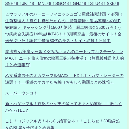
SNH48！JKT48！MNL48！SGO48！GNZ48！STU48！SKE48
ヒウラッフルのハーニーフィニッシュゴミ屋敷補完計画 ＜必殺！
生前整理人！孤立し孤独死からの～特殊清掃・遺品整理への道F
完結編＞ キャッシング計1500万返済：厨二病借金3500万円！う
つ病統合失調症14年生HKT46！！9期研究生、最後のサイト！全
米が泣いた！認知症鬱病60代のラストサイト絶賛！公開中
魔法熟女/美魔女ッ娘メグみみちゃんのニートッフルステーション
MAX！ ニート仙人仙女の映画三昧老後生活！（無職孤独居老人的
まとめ速報Z)]
乙女系腐男子のオカマッフルMAX2- FX！オ・カマトレーダーの
逆襲！！ 極道のオカマたち編（おもしろ動画まとめ速報）
スーパーウンコ！
新・ハゲッフル！哀愁のハゲ男の髪ってるまとめ速報！！激しく
ハゲっTEL？
こじ！コジッフル@！-レズっ娘百合ネエ！こじらせ！50独身処
女のBL腐女子的まとめ速報-