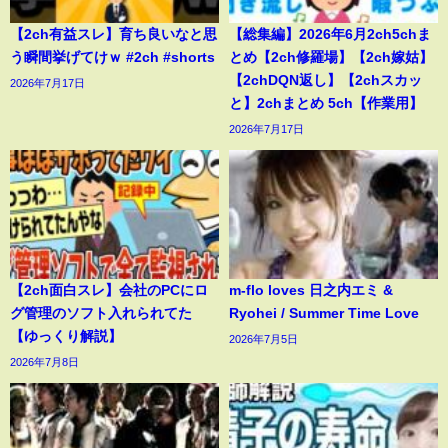
【2ch有益スレ】育ち良いなと思
【総集編】2026年6月2ch5chま
う瞬間挙げてけｗ #2ch #shorts
とめ【2ch修羅場】【2ch嫁姑】
【2chDQN返し】【2chスカッ
2026年7月17日
と】2chまとめ 5ch【作業用】
2026年7月17日
【2ch面白スレ】会社のPCにロ
m-flo loves 日之内エミ &
グ管理のソフト入れられてた
Ryohei / Summer Time Love
【ゆっくり解説】
2026年7月5日
2026年7月8日