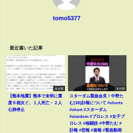
tomo5377
最近書いた記事
未分類
未分類
【熊本地震】熊本で未明に震
スターダム緊急会見！中野た
度６相次ぐ、１人死亡・２人
む(38)訃報について #shorts
心肺停止
#short #スターダム
#stardom #プロレス #女子プ
ロレス #格闘技 #中野たむ #
訃報 #悲報 #速報 #緊急動画