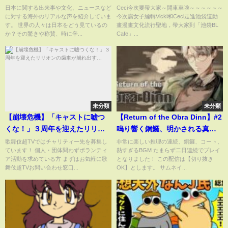
人の声】
自由行｜Ceci宅宅行
日本に関する出来事や文化、ニュースなど
Ceci今次要帶大家～開車車啦～～～～～～
に対する海外のリアルな声を紹介していま
今次腐女子編輯Vicki和Ceci走進池袋這動
す。 世界の人々は日本をどう見ているの
畫漫畫文化流行聖地，帶大家到「池袋BL
か？その驚きや称賛、時に辛...
Cafe」...
未分類
未分類
【崩壊危機】「キャストに嘘つ
【Return of the Obra Dinn】#2
くな！」３周年を迎えたリリオ
鳴り響く銅鑼、明かされる真相
ンの歯車が崩れ出す…
【一橋綾人/にじさんじ】
歌舞伎超TVではチャリティー先を募集し
非常に楽しい推理の連続、銅鑼、コート、
ています！ 個人・団体問わずボランティ
熱すぎるBGM たまらず二日連続でプレイ
ア活動を求めている方 まずはお気軽に歌
となりました！ この配信は【切り抜き
舞伎超TVお問い合わせ窓口...
OK】とします。 サムネイ...