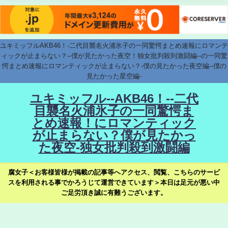
ユキミッフルAKB46！-二代目襲名火浦氷子の一同驚愕まとめ速報にロマンテ
ィックが止まらない？--僕が見たかった夜空！独女批判殺到激闘編--の一同驚
愕まとめ速報にロマンティックが止まらない？-僕の見たかった夜空編--僕の
見たかった星空編-
ユキミッフル--AKB46！--二代
目襲名火浦氷子の一同驚愕ま
とめ速報！にロマンティック
が止まらない？僕が見たかっ
た夜空-独女批判殺到激闘編
腐女子＜お客様皆様が掲載の記事等へアクセス、閲覧、こちらのサービ
スを利用される事でかろうじて運営できています＞本日は足元が悪い中
ご足労頂き誠に有難うございます。