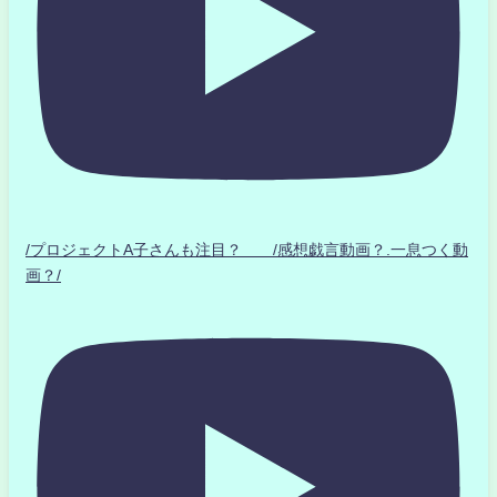
/プロジェクトA子さんも注目？ /感想戯言動画？.一息つく動
画？/