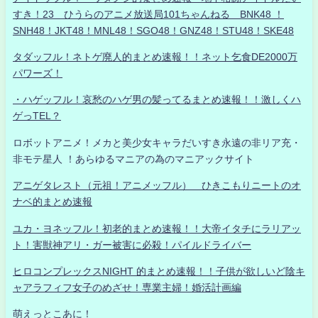
すき！23 ひうらのアニメ放送局101ちゃんねる BNK48 ！
SNH48！JKT48！MNL48！SGO48！GNZ48！STU48！SKE48
タダッフル！ネトゲ廃人的まとめ速報！！ネット乞食DE2000万
パワーズ！
・ハゲッフル！哀愁のハゲ男の髪ってるまとめ速報！！激しくハ
ゲっTEL？
ロボットアニメ！メカと美少女キャラだいすき永遠の非リア充・
非モテ星人 ！あらゆるマニアの為のマニアックサイト
アニゲタレスト（元祖！アニメッフル） ひきこもりニートのオ
ナベ的まとめ速報
ユカ・ヨネッフル！初老的まとめ速報！！大帝イタチにラリアッ
ト！害獣神アリ・ガー被害に必殺！パイルドライバー
ヒロコンプレックスNIGHT 的まとめ速報！！子供が欲しいど陰キ
ャアラフィフ女子のめざせ！専業主婦！婚活計画編
萌えっとこあに！