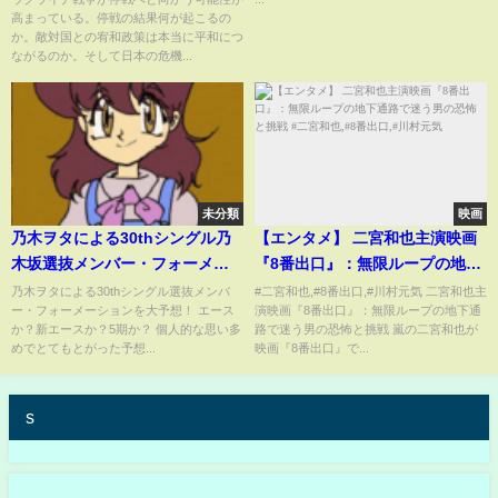
高まっている。停戦の結果何が起こるの
東ワールドポリティクス】 #豊
ーズ
か。敵対国との宥和政策は本当に平和につ
島晋作
ながるのか。そして日本の危機...
未分類
映画
乃木ヲタによる30thシングル乃
【エンタメ】 二宮和也主演映画
木坂選抜メンバー・フォーメー
『8番出口』：無限ループの地下
ション大予想！
通路で迷う男の恐怖と挑戦 #二宮
乃木ヲタによる30thシングル選抜メンバ
#二宮和也,#8番出口,#川村元気 二宮和也主
ー・フォーメーションを大予想！ エース
演映画『8番出口』：無限ループの地下通
和也,#8番出口,#川村元気
か？新エースか？5期か？ 個人的な思い多
路で迷う男の恐怖と挑戦 嵐の二宮和也が
めでとてもとがった予想...
映画『8番出口』で...
s