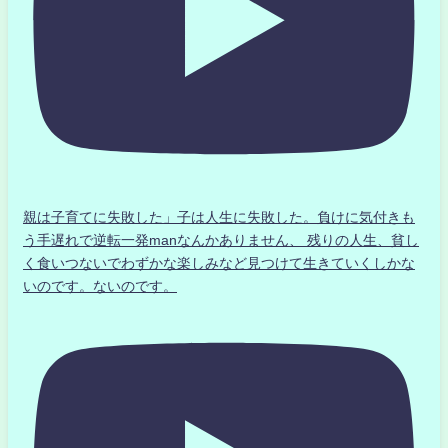
親は子育てに失敗した」子は人生に失敗した。負けに気付きも
う手遅れで逆転一発manなんかありません、 残りの人生、貧し
く食いつないでわずかな楽しみなど見つけて生きていくしかな
いのです。ないのです。