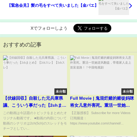
【緊急会見】髪の毛をすべて失いました【金バエ】
Xでフォローしよう
おすすめの記事
未分類
未分類
【伏線回収】自殺した元兵庫県
Full Movie | 鬼混烂赌的赌徒妈咪
議、こういう事だった【2chまと
将女儿意外害死。重活一世她逆
め】【2chスレ】【5chスレ】
风翻盘，带着家人走上首富道
この動画は今話題のトピックをまとめたオ
【正版授权】 Subscribe for more Videos
リジナル動画です。 ■動画の内容について
订阅频道：
路！ ? 中国电视剧
動画のシナリオは2ch(5ch)のスレッドをモ
https://www.youtube.com/channel/...
チーフとしてい...