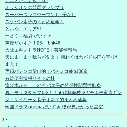
アニメだいすき！26-
オラシオンの競馬グランプリ
スーパーウンコウーマンT・子なし
スケバン氷子のまとめ速報！
とおやまエリア51
一番くじ福袋 だいすき
声優だいすき！26- bnk46
大阪エキストラNOTE！芸能情報局
天にまします我らが父よ！ 願わくはわがドル円を守りた
まえ！
実録パチンコ梁山泊！パチンコakb108道
有益便利情報サイトの杜
病は木から！ 24金バエ子の特発性間質性肺炎
真・モリタダッフル2！！50代無職独身ガチホモ童貞ギン
グ・ゲイなー女装子オネエ的まとめ速報
韓国ドラマcinemaだいすき-僕が見たかった星空-
1 -