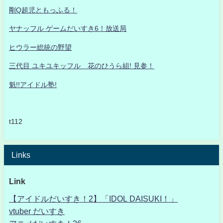
剛Q超児ともっふる！
ヤナッフル ゲームだいすき6！放送局
ヒウラー総統の野望
三代目 ユキユキッフル 花のひうら組! 見参！
魁!!アイドル塾!
t112
Links
Link
【アイドルだいすき！2】「IDOL DAISUKI！」
vtuber だいすき