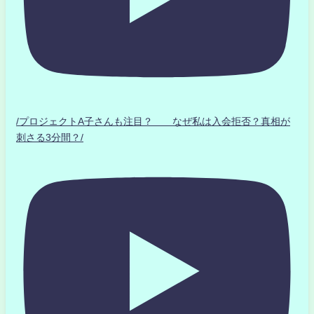
/プロジェクトA子さんも注目？ なぜ私は入会拒否？真相が
刺さる3分間？/