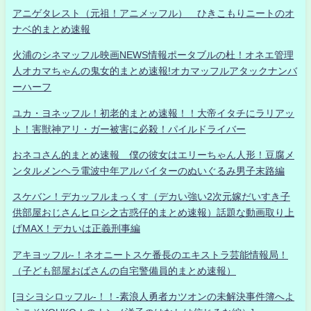
アニゲタレスト（元祖！アニメッフル） ひきこもりニートのオ
ナベ的まとめ速報
火浦のシネマッフル映画NEWS情報ポータブルの杜！オネエ管理
人オカマちゃんの鬼女的まとめ速報!オカマッフルアタックナンバ
ーハーフ
ユカ・ヨネッフル！初老的まとめ速報！！大帝イタチにラリアッ
ト！害獣神アリ・ガー被害に必殺！パイルドライバー
おネコさん的まとめ速報 僕の彼女はエリーちゃん人形！豆腐メ
ンタルメンヘラ電波中年アルバイターのぬいぐるみ男子末路編
スケバン！デカッフルまっくす（デカい強い2次元嫁だいすき子
供部屋おじさんヒロシ之古惑仔的まとめ速報）話題な動画取り上
げMAX！デカいは正義刑事編
アキヨッフル-！ネオニートスケ番長のエキストラ芸能情報局！
（子ども部屋おばさんの自宅警備員的まとめ速報）
[ヨシヨシロッフル-！！-素浪人勇者カツオンの未解決事件簿へよ