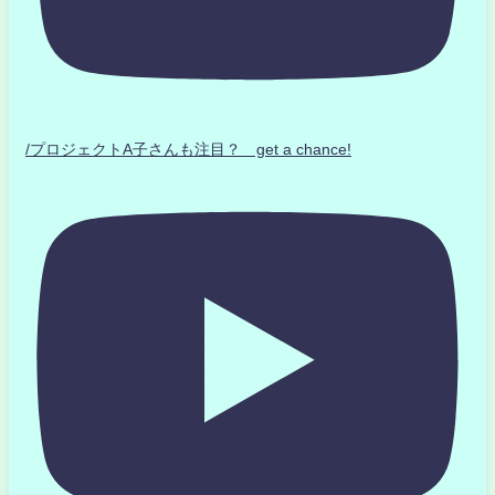
/プロジェクトA子さんも注目？ get a chance!