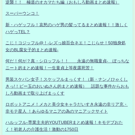
逆襲！！ 極道のオカマたち編（おもしろ動画まとめ速報）
スーパーウンコ！
新・ハゲッフル！哀愁のハゲ男の髪ってるまとめ速報！！激しく
ハゲっTEL？
こじ！コジッフル@！-レズっ娘百合ネエ！こじらせ！50独身処
女のBL腐女子的まとめ速報-
何だ！何が？真・シロッフル！！ 永遠の無職童貞- ぼっちな
ニート的まとめ速報！一生童貞上等夜露死苦！
男装スケバン女子！スケッフルまっくす！（新・ナンノひゃくし
きっ!！ビー玉のおいぬさん的まとめ速報） 話題な事件からおも
しろ動画まで取り上げまっくす
ロボットアニメ！メカと美少女キャラだいすき永遠の非リア充・
非モテ星人 ！あらゆるマニアの為のマニアックサイト
ハルッフル-専業主夫的YOUTUBERまとめ速報！キモデブおた
く！初老人の介護生活！激動の1750日