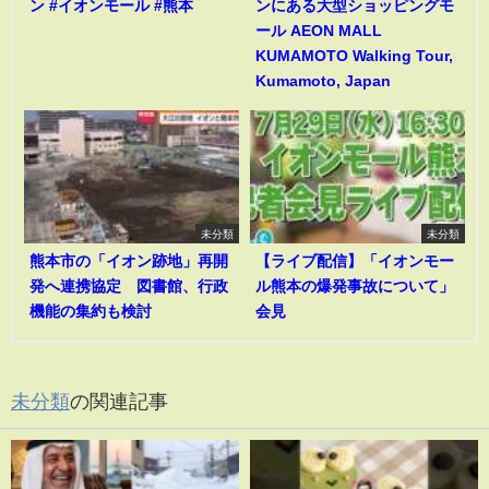
ン #イオンモール #熊本
ンにある大型ショッピングモ
ール AEON MALL
KUMAMOTO Walking Tour,
Kumamoto, Japan
未分類
未分類
熊本市の「イオン跡地」再開
【ライブ配信】「イオンモー
発へ連携協定 図書館、行政
ル熊本の爆発事故について」
機能の集約も検討
会見
未分類
の関連記事