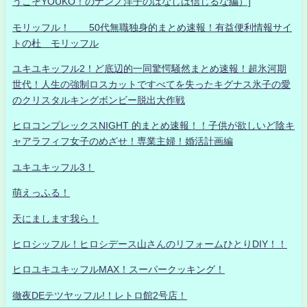
うこそYOUKO！のナンノ洋子のはなしは信じるな編）]
モリッフル！ 50代無職独身的まとめ速報！有益便利情報サイ
トの杜 モリッフル
ユキユキッフル2！ど底辺的一同驚愕騒然まとめ速報！超氷河期
世代！人生の強制ロスカットですべてを失ったキグナス氷子の愛
のクリスタルキングボンビー脱出大作戦
ヒロコンプレックスNIGHT 的まとめ速報！！子供が欲しいど陰キ
ャアラフィフ女子のめざせ！専業主婦！婚活計画編
ユキユキッフル3！
萌えっふる！
天にまします我ら！
ヒロシッフル！ヒロシデース山さんのリフォームひとりDIY！！
ヒロユキユキッフルMAX！スーパークッキング！
徹夜DEテツヤッフル!！レトロ館2号店！