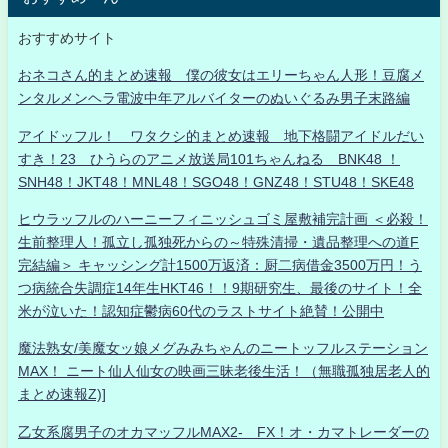
おすすめサイト
おネコさん的まとめ速報 僕の彼女はエリーちゃん人形！豆腐メ
ンタルメンヘラ電波中年アルバイターのぬいぐるみ男子末路編
アイドッフル！ ワタクシ的まとめ速報 地下格闘アイドルだい
すき！23 ひうらのアニメ放送局101ちゃんねる BNK48 ！
SNH48！JKT48！MNL48！SGO48！GNZ48！STU48！SKE48
ヒウラッフルのハーニーフィニッシュゴミ屋敷補完計画 ＜必殺！
生前整理人！孤立し孤独死からの～特殊清掃・遺品整理への道F
完結編＞ キャッシング計1500万返済：厨二病借金3500万円！う
つ病統合失調症14年生HKT46！！9期研究生、最後のサイト！全
米が泣いた！認知症鬱病60代のラストサイト絶賛！公開中
魔法熟女/美魔女ッ娘メグみみちゃんのニートッフルステーション
MAX！ ニート仙人仙女の映画三昧老後生活！（無職孤独居老人的
まとめ速報Z)]
乙女系腐男子のオカマッフルMAX2- FX！オ・カマトレーダーの