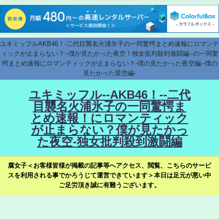
ユキミッフルAKB46！-二代目襲名火浦氷子の一同驚愕まとめ速報にロマンテ
ィックが止まらない？--僕が見たかった夜空！独女批判殺到激闘編--の一同驚
愕まとめ速報にロマンティックが止まらない？-僕の見たかった夜空編--僕の
見たかった星空編-
ユキミッフル--AKB46！--二代
目襲名火浦氷子の一同驚愕ま
とめ速報！にロマンティック
が止まらない？僕が見たかっ
た夜空-独女批判殺到激闘編
腐女子＜お客様皆様が掲載の記事等へアクセス、閲覧、こちらのサービ
スを利用される事でかろうじて運営できています＞本日は足元が悪い中
ご足労頂き誠に有難うございます。