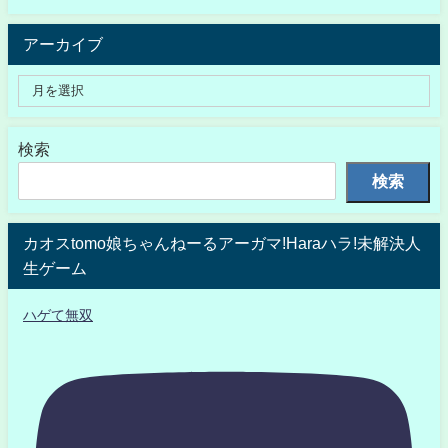
アーカイブ
検索
検索
カオスtomo娘ちゃんねーるアーガマ!Haraハラ!未解決人
生ゲーム
ハゲて無双