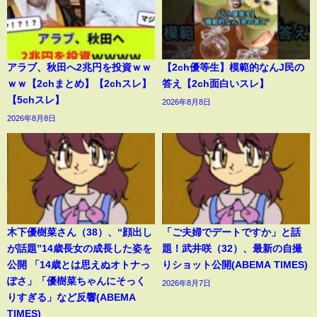
アラブ、秋田へ2兆円を投資ｗｗ
【2ch優等生】模範的なんJ民の
ｗｗ【2chまとめ】【2chスレ】
答え【2ch面白いスレ】
【5chスレ】
2026年8月8日
2026年8月8日
木下優樹菜さん（38）、“顔出し
「ご夫婦でデートですか」と話
が話題”14歳長女の成長した姿を
題！武井咲（32）、最新の自撮
公開 「14歳とは思えぬオトナっ
りショット公開(ABEMA TIMES)
ぽさ」「優樹菜ちゃんにそっく
2026年8月7日
りすぎる」など反響(ABEMA
TIMES)