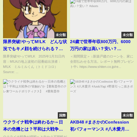
未分類
未分類
限界突破!やってM!LK どんな状
24歳で世帯年収800万円、6000
況でもキメ顔を続けられる？ 1
万円の家は高い？安い？
月31日
#shorts
限界突破!やってM!LK 2025年1月31日内
＜期間限定＞ ↓新築戸建のローンを、家に
容：M!LKの地上波初の冠番組出演者：
全部払わせる方法。レポート無料プレゼン
M!LK ミルミルくん（トミドコロ）
ト中↓ https://www.shiten.co.jp/re...
Source: ...
国際
未分類
ウクライナ戦争は終わるか～日
AKB48 #まさかのConfession
本の危機とは？平和は大戦争
初パフォーマンス #八木愛月
の“前触れ”か【豊島晋作のテレ
#AzukiYagi #野菜引っこ抜きポ
ウクライナ戦争が停戦へと向かう可能性が
...