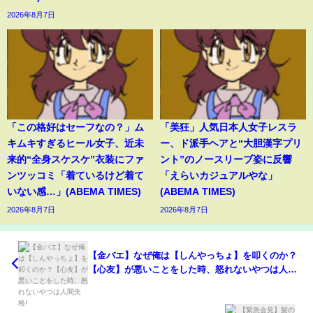
2026年8月7日
「この格好はセーフなの？」ム
「美狂」人気日本人女子レスラ
キムキすぎるヒール女子、近未
ー、ド派手ヘアと“大胆漢字プリ
来的“全身スケスケ”衣装にファ
ント”のノースリーブ姿に反響
ンツッコミ「着ているけど着て
「えらいカジュアルやな」
いない感…」(ABEMA TIMES)
(ABEMA TIMES)
2026年8月7日
2026年8月7日
【金バエ】なぜ俺は【しんやっちょ】を叩くのか？
【心友】が悪いことをした時、怒れないやつは人間
失格!