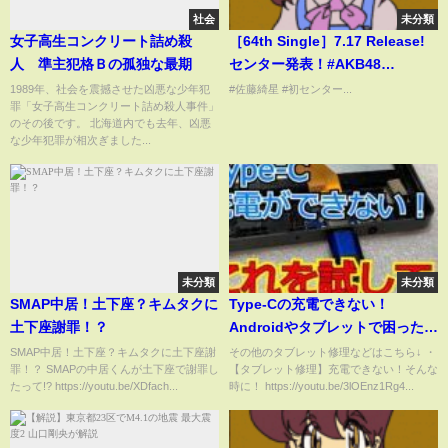
社会
未分類
女子高生コンクリート詰め殺
［64th Single］7.17 Release!
人 準主犯格Ｂの孤独な最期
センター発表！#AKB48
#AKB48_64thシングル
1989年、社会を震撼させた凶悪な少年犯
#佐藤綺星 #初センター...
罪「女子高生コンクリート詰め殺人事件」
のその後です。 北海道内でも去年、凶悪
な少年犯罪が相次ぎました...
未分類
未分類
SMAP中居！土下座？キムタクに
Type-Cの充電できない！
土下座謝罪！？
Androidやタブレットで困ったと
きはこれ！
SMAP中居！土下座？キムタクに土下座謝
その他のタブレット修理などはこちら↓ ・
罪！？ SMAPの中居くんが土下座で謝罪し
【タブレット修理】充電できない！そんな
たって!? https://youtu.be/XDfach...
時に！ https://youtu.be/3lOEnz1Rg4...