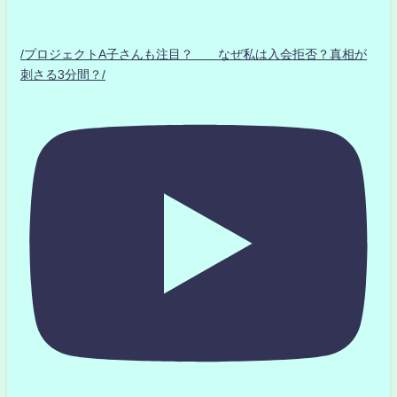
/プロジェクトA子さんも注目？ なぜ私は入会拒否？真相が
刺さる3分間？/