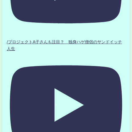
/プロジェクトA子さんも注目？ 独身ハゲ僧侶のサンドイッチ
人生