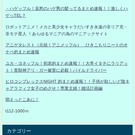
・ハゲッフル！哀愁のハゲ男の髪ってるまとめ速報！！激しくハ
ゲっTEL？
ロボットアニメ！メカと美少女キャラだいすき永遠の非リア充・
非モテ星人 ！あらゆるマニアの為のマニアックサイト
アニゲタレスト（元祖！アニメッフル） ひきこもりニートのオ
ナベ的まとめ速報
ユカ・ヨネッフル！初老的まとめ速報！！大帝イタチにラリアッ
ト！害獣神アリ・ガー被害に必殺！パイルドライバー
ヒロコンプレックスNIGHT 的まとめ速報！！子供が欲しいど陰キ
ャアラフィフ女子のめざせ！専業主婦！婚活計画編
萌えっとこあに！
t112-1000ｍ
カテゴリー