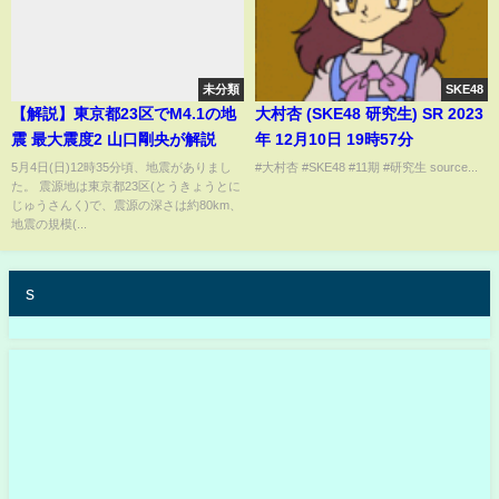
未分類
SKE48
【解説】東京都23区でM4.1の地
大村杏 (SKE48 研究生) SR 2023
震 最大震度2 山口剛央が解説
年 12月10日 19時57分
5月4日(日)12時35分頃、地震がありまし
#大村杏 #SKE48 #11期 #研究生 source...
た。 震源地は東京都23区(とうきょうとに
じゅうさんく)で、震源の深さは約80km、
地震の規模(...
s