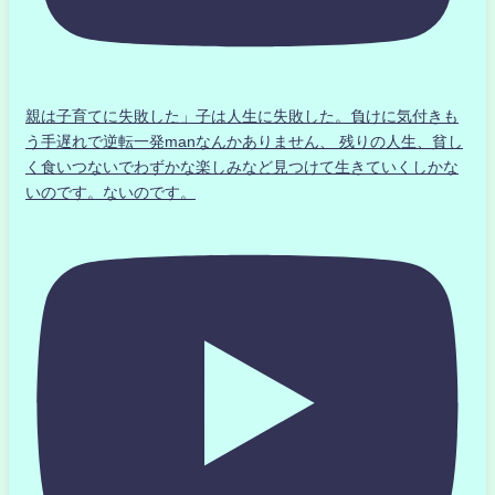
親は子育てに失敗した」子は人生に失敗した。負けに気付きも
う手遅れで逆転一発manなんかありません、 残りの人生、貧し
く食いつないでわずかな楽しみなど見つけて生きていくしかな
いのです。ないのです。