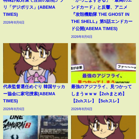
リ「デジポリス」(ABEMA
ンドカード」と反響、アニメ
TIMES)
『攻殻機動隊 THE GHOST IN
THE SHELL』第5話エンドカー
2026年8月6日
ド公開(ABEMA TIMES)
2026年8月6日
代表監督選任めぐり 韓国サッカ
最強のアジフライ、見つかって
ー協会に家宅捜索(ABEMA
しまうｗｗｗ【2chまとめ】
TIMES)
【2chスレ】【5chスレ】
2026年8月6日
2026年8月6日