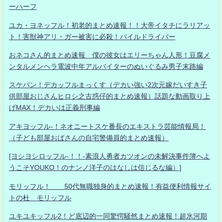
ーハーフ
ユカ・ヨネッフル！初老的まとめ速報！！大帝イタチにラリアッ
ト！害獣神アリ・ガー被害に必殺！パイルドライバー
おネコさん的まとめ速報 僕の彼女はエリーちゃん人形！豆腐メ
ンタルメンヘラ電波中年アルバイターのぬいぐるみ男子末路編
スケバン！デカッフルまっくす（デカい強い2次元嫁だいすき子
供部屋おじさんヒロシ之古惑仔的まとめ速報）話題な動画取り上
げMAX！デカいは正義刑事編
アキヨッフル-！ネオニートスケ番長のエキストラ芸能情報局！
（子ども部屋おばさんの自宅警備員的まとめ速報）
[ヨシヨシロッフル-！！-素浪人勇者カツオンの未解決事件簿へよ
うこそYOUKO！のナンノ洋子のはなしは信じるな編）]
モリッフル！ 50代無職独身的まとめ速報！有益便利情報サイ
トの杜 モリッフル
ユキユキッフル2！ど底辺的一同驚愕騒然まとめ速報！超氷河期