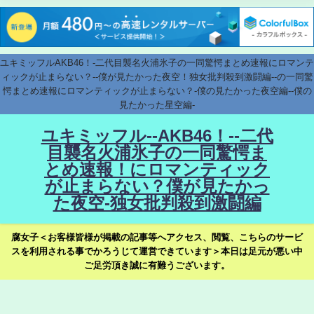
ユキミッフルAKB46！-二代目襲名火浦氷子の一同驚愕まとめ速報にロマンテ
ィックが止まらない？--僕が見たかった夜空！独女批判殺到激闘編--の一同驚
愕まとめ速報にロマンティックが止まらない？-僕の見たかった夜空編--僕の
見たかった星空編-
ユキミッフル--AKB46！--二代
目襲名火浦氷子の一同驚愕ま
とめ速報！にロマンティック
が止まらない？僕が見たかっ
た夜空-独女批判殺到激闘編
腐女子＜お客様皆様が掲載の記事等へアクセス、閲覧、こちらのサービ
スを利用される事でかろうじて運営できています＞本日は足元が悪い中
ご足労頂き誠に有難うございます。