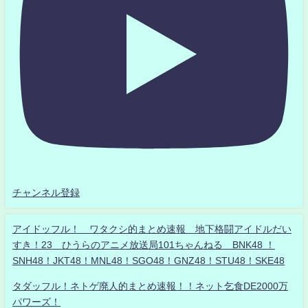
チャンネル登録
アイドッフル！ ワタクシ的まとめ速報 地下格闘アイドルだい
すき！23 ひうらのアニメ放送局101ちゃんねる BNK48 ！
SNH48！JKT48！MNL48！SGO48！GNZ48！STU48！SKE48
タダッフル！ネトゲ廃人的まとめ速報！！ネット乞食DE2000万
パワーズ！