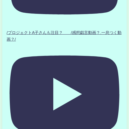
/プロジェクトA子さんも注目？ /感想戯言動画？.一息つく動
画？/