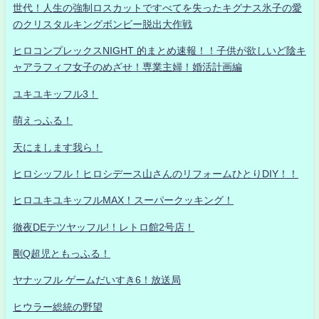
世代！人生の強制ロスカットですべてを失ったキグナス氷子の愛
のクリスタルキングボンビー脱出大作戦
ヒロコンプレックスNIGHT 的まとめ速報！！子供が欲しいど陰キ
ャアラフィフ女子のめざせ！専業主婦！婚活計画編
ユキユキッフル3！
萌えっふる！
天にまします我ら！
ヒロシッフル！ヒロシデース山さんのリフォームひとりDIY！！
ヒロユキユキッフルMAX！スーパークッキング！
徹夜DEテツヤッフル!！レトロ館2号店！
剛Q超児ともっふる！
ヤナッフル ゲームだいすき6！放送局
ヒウラー総統の野望