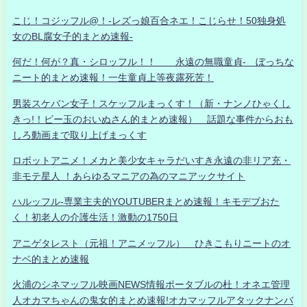
こじ！コジッフル@！-レズっ娘百合ネエ！こじらせ！50独身処
女のBL腐女子的まとめ速報-
何だ！何が？真・シロッフル！！ 永遠の無職童貞- ぼっちな
ニート的まとめ速報！一生童貞上等夜露死苦！
男装スケバン女子！スケッフルまっくす！（新・ナンノひゃくし
きっ!！ビー玉のおいぬさん的まとめ速報） 話題な事件からおも
しろ動画まで取り上げまっくす
ロボットアニメ！メカと美少女キャラだいすき永遠の非リア充・
非モテ星人 ！あらゆるマニアの為のマニアックサイト
ハルッフル-専業主夫的YOUTUBERまとめ速報！キモデブおた
く！初老人の介護生活！激動の1750日
アニゲタレスト（元祖！アニメッフル） ひきこもりニートのオ
ナベ的まとめ速報
火浦のシネマッフル映画NEWS情報ポータブルの杜！オネエ管理
人オカマちゃんの鬼女的まとめ速報!オカマッフルアタックナンバ