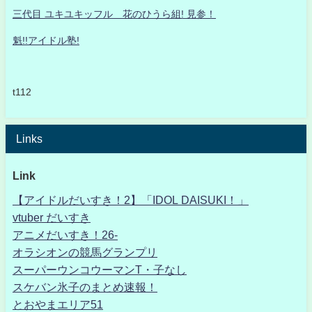
三代目 ユキユキッフル 花のひうら組! 見参！
魁!!アイドル塾!
t112
Links
Link
【アイドルだいすき！2】「IDOL DAISUKI！」
vtuber だいすき
アニメだいすき！26-
オラシオンの競馬グランプリ
スーパーウンコウーマンT・子なし
スケバン氷子のまとめ速報！
とおやまエリア51