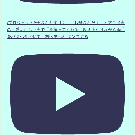
/プロジェクトA子さんも注目？ お母さんだよ とアニメ声
の可愛いらしい声で手を振ってくれる 起き上がりながら両手
をパタパタさせて 右へ左へと ダンスする