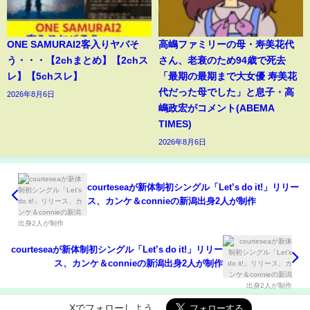
ONE SAMURAI2客入りヤバそ
高嶋ファミリーの母・寿美花代
う・・・【2chまとめ】【2chス
さん、老衰のため94歳で死去
レ】【5chスレ】
「最期の最期まで大女優 寿美花
代だった母でした」と息子・高
2026年8月6日
嶋政宏がコメント(ABEMA
TIMES)
2026年8月6日
courteseaが新体制初シングル「Let’s do it!」リリー
ス、カンケ＆connieの新潟出身2人が制作
courteseaが新体制初シングル「Let’s do it!」リリー
ス、カンケ＆connieの新潟出身2人が制作
Xでフォローしよう