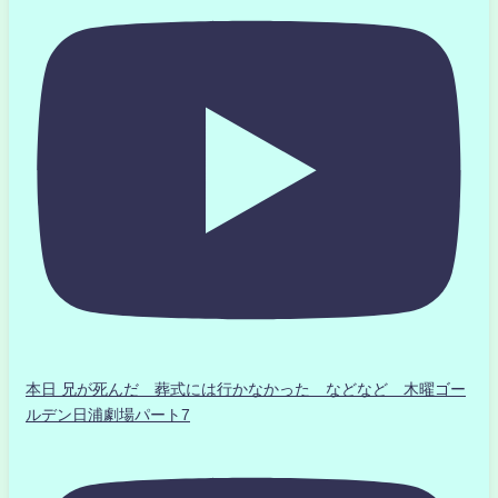
本日 兄が死んだ 葬式には行かなかった などなど 木曜ゴー
ルデン日浦劇場パート7