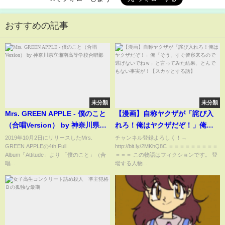
おすすめの記事
未分類
未分類
Mrs. GREEN APPLE - 僕のこと
【漫画】自称ヤクザが「詫び入
（合唱Version） by 神奈川県立
れろ！俺はヤクザだぞ！」俺
湘南高等学校合唱部
「そう、すぐ警察来るので逃げ
2019年10月2日にリリースしたMrs.
チャンネル登録よろしく！→
GREEN APPLEの4th Full
http://bit.ly/2MKhQ8C ＝＝＝＝＝＝＝＝＝
ないでねｗ」と言ってみた結
Album「Attitude」より 「僕のこと」（合
＝＝＝ この物語はフィクションです。 登
果、とんでもない事実が！【ス
唱...
場する人物...
カッとする話】