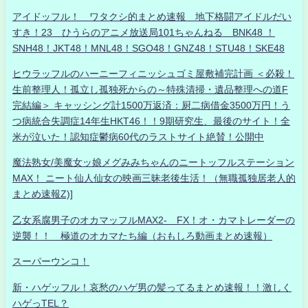
アイドッフル！ ワタクシ的まとめ速報 地下格闘アイドルだい
すき！23 ひうらのアニメ放送局101ちゃんねる BNK48 ！
SNH48！JKT48！MNL48！SGO48！GNZ48！STU48！SKE48
ヒウラッフルのハーニーフィニッシュゴミ屋敷補完計画 ＜必殺！
生前整理人！孤立し孤独死からの～特殊清掃・遺品整理への道F
完結編＞ キャッシング計1500万返済：厨二病借金3500万円！う
つ病統合失調症14年生HKT46！！9期研究生、最後のサイト！全
米が泣いた！認知症鬱病60代のラストサイト絶賛！公開中
魔法熟女/美魔女ッ娘メグみみちゃんのニートッフルステーション
MAX！ ニート仙人仙女の映画三昧老後生活！（無職孤独居老人的
まとめ速報Z)]
乙女系腐男子のオカマッフルMAX2- FX！オ・カマトレーダーの
逆襲！！ 極道のオカマたち編（おもしろ動画まとめ速報）
スーパーウンコ！
新・ハゲッフル！哀愁のハゲ男の髪ってるまとめ速報！！激しく
ハゲっTEL？