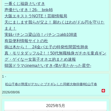
一番くじ福袋 だいすき
声優だいすき！26- bnk46
大阪エキストラNOTE！芸能情報局
天にまします我らが父よ！ 願わくはわがドル円を守りた
まえ！
実録パチンコ梁山泊！パチンコakb108道
有益便利情報サイトの杜
病は木から！ 24金バエ子の特発性間質性肺炎
真・モリタダッフル2！！50代無職独身ガチホモ童貞ギン
グ・ゲイなー女装子オネエ的まとめ速報
韓国ドラマcinemaだいすき-僕が見たかった星空-
1 -
松山千春が態度がデカいとブチギレした同郷大物俳優#松山千春
2026/08/06
2025年5月