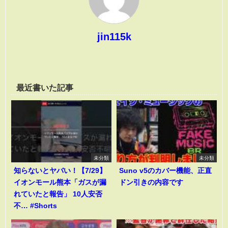
jin115k
最近書いた記事
未分類
未分類
知らないとヤバい！【7/29】
Suno v5のカバー機能、正直
イオンモール熊本「ガスが漏
ドン引きの内容です
れていたと報告」 10人安否
不… #Shorts