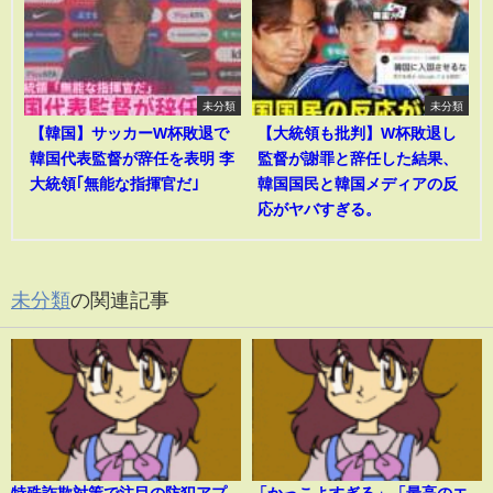
未分類
未分類
【韓国】サッカーW杯敗退で
【大統領も批判】W杯敗退し
韓国代表監督が辞任を表明 李
監督が謝罪と辞任した結果、
大統領｢無能な指揮官だ｣
韓国国民と韓国メディアの反
応がヤバすぎる。
未分類
の関連記事
特殊詐欺対策で注目の防犯アプ
「かっこよすぎる」「最高のエ