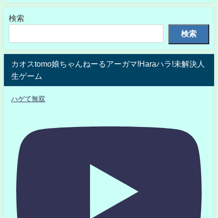
検索
検索
カオスtomo娘ちゃんねーるアーガマ!Haraハラ!未解決人
生ゲーム
ハゲて無双