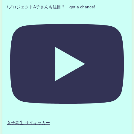
/プロジェクトA子さんも注目？ get a chance!
女子高生 サイキッカー