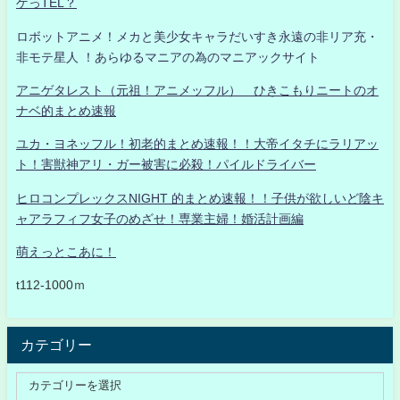
ゲっTEL？
ロボットアニメ！メカと美少女キャラだいすき永遠の非リア充・
非モテ星人 ！あらゆるマニアの為のマニアックサイト
アニゲタレスト（元祖！アニメッフル） ひきこもりニートのオ
ナベ的まとめ速報
ユカ・ヨネッフル！初老的まとめ速報！！大帝イタチにラリアッ
ト！害獣神アリ・ガー被害に必殺！パイルドライバー
ヒロコンプレックスNIGHT 的まとめ速報！！子供が欲しいど陰キ
ャアラフィフ女子のめざせ！専業主婦！婚活計画編
萌えっとこあに！
t112-1000ｍ
カテゴリー