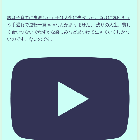
親は子育てに失敗した」子は人生に失敗した。負けに気付きも
う手遅れで逆転一発manなんかありません、 残りの人生、貧し
く食いつないでわずかな楽しみなど見つけて生きていくしかな
いのです。ないのです。