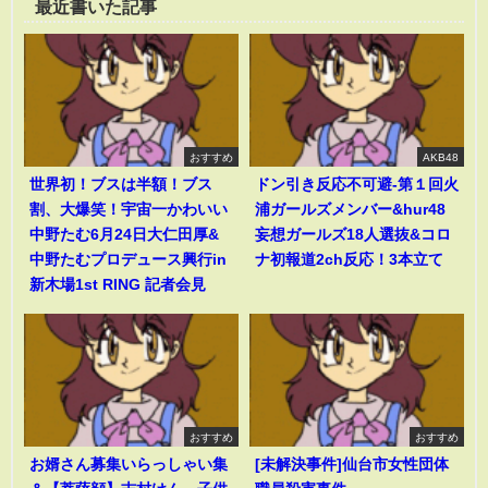
最近書いた記事
おすすめ
AKB48
世界初！ブスは半額！ブス
ドン引き反応不可避-第１回火
割、大爆笑！宇宙一かわいい
浦ガールズメンバー&hur48
中野たむ6月24日大仁田厚&
妄想ガールズ18人選抜&コロ
中野たむプロデュース興行in
ナ初報道2ch反応！3本立て
新木場1st RING 記者会見
おすすめ
おすすめ
お婿さん募集いらっしゃい集
[未解決事件]仙台市女性団体