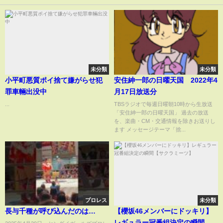
未分類
未分類
小平町悪質ポイ捨て嫌がらせ犯
安住紳一郎の日曜天国 2022年4
罪車輛出没中
月17日放送分
...
TBSラジオで毎週日曜朝10時から生放送
「安住紳一郎の日曜天国」 過去の放送
を、楽曲・CM・交通情報を除きお送りし
ます メッセージテーマ「捨...
プロレス
未分類
長与千種が呼び込んだのは…
【櫻坂46メンバーにドッキリ】
レギュラー冠番組決定の瞬間