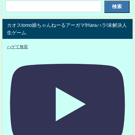
検索
カオスtomo娘ちゃんねーるアーガマ!Haraハラ!未解決人
生ゲーム
ハゲて無双