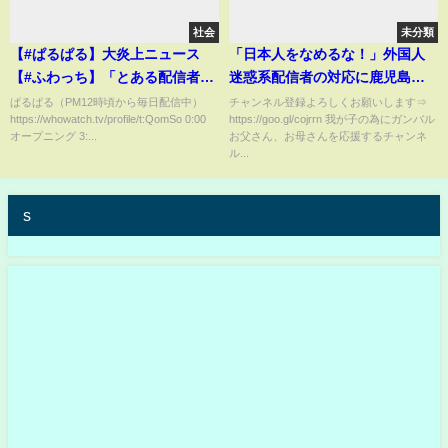
社会
未分類
【#ぱるぱる】大炎上ニュース
「日本人をなめるな！」外国人
【#ふわっち】「とある配信者が
迷惑系配信者の対応に鹿児島海
復縁？」1/10 #もんじょり #害悪
保へ称賛の嵐 #shortvideo
ぱるぱる（PM12時頃から毎日配信中）
チャンネル登録よろしくお願いします⇒
https://whowatch.tv/profile/t:QomSo 0:00
https://goo.gl/cojrrn 我が子の為にガンバル
ななち #まさやん
#japan #海保 #日本称賛
オープニング 3:...
お父さん、お母さんを応援するチャンネ
ル...
s