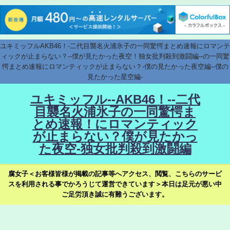
ユキミッフルAKB46！-二代目襲名火浦氷子の一同驚愕まとめ速報にロマンテ
ィックが止まらない？--僕が見たかった夜空！独女批判殺到激闘編--の一同驚
愕まとめ速報にロマンティックが止まらない？-僕の見たかった夜空編--僕の
見たかった星空編-
ユキミッフル--AKB46！--二代
目襲名火浦氷子の一同驚愕ま
とめ速報！にロマンティック
が止まらない？僕が見たかっ
た夜空-独女批判殺到激闘編
腐女子＜お客様皆様が掲載の記事等へアクセス、閲覧、こちらのサービ
スを利用される事でかろうじて運営できています＞本日は足元が悪い中
ご足労頂き誠に有難うございます。