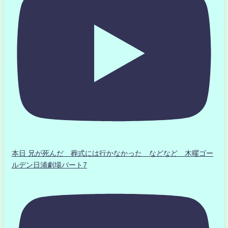
本日 兄が死んだ 葬式には行かなかった などなど 木曜ゴー
ルデン日浦劇場パート7