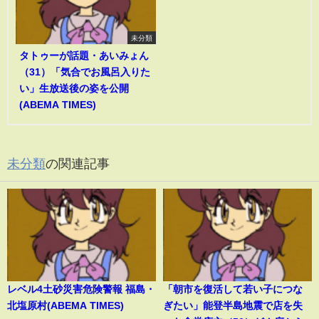
未分類
タトゥーが話題・あいみょん
（31）「気合でお風呂入りた
い」生放送後の姿を公開
(ABEMA TIMES)
未分類
の関連記事
レベル4土砂災害危険警報 福島・
「朝市を復活して若い子につな
北塩原村(ABEMA TIMES)
ぎたい」能登半島地震で店を失