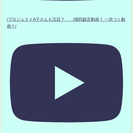
/プロジェクトA子さんも注目？ /感想戯言動画？.一息つく動
画？/