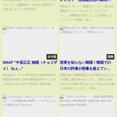
2025年4月29日 センダイガールズプロレ
スリング 後楽園ホール大会 里村明衣子
【サクラミーツ】
4/6(木)スタート！櫻坂46メンバー×芸人の
引退セレモニー #SENJO...
実験的コントバラエティ「サクラミー
ツ」。 冠番組が決定したことを彼女たち
にドッキリで報告。はた...
未分類
国際
SMAP ”中居正広 独唱（チョコザ
現実を知らない韓国！韓国での
イ） ねぇ..."
日本の評価が想像を超えてい
た…【独自コラム】
#smap #スマスマ #中居正広 #木村拓哉 #
韓国は単に情報弱者なのか理解力がないの
稲垣吾郎 #草なぎ剛 #香取慎吾 #チョコザ
か判断に困る時があります。 韓国の日本
イ #ataru 切り抜き 中居正広 奇跡の軌...
に対する評価が驚きをこえて哀れみさえ感
じる結果だったので、 評価...