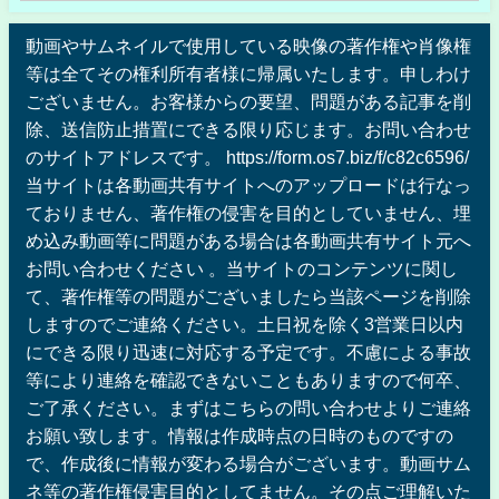
動画やサムネイルで使用している映像の著作権や肖像権
等は全てその権利所有者様に帰属いたします。申しわけ
ございません。お客様からの要望、問題がある記事を削
除、送信防止措置にできる限り応じます。お問い合わせ
のサイトアドレスです。 https://form.os7.biz/f/c82c6596/
当サイトは各動画共有サイトへのアップロードは行なっ
ておりません、著作権の侵害を目的としていません、埋
め込み動画等に問題がある場合は各動画共有サイト元へ
お問い合わせください 。当サイトのコンテンツに関し
て、著作権等の問題がございましたら当該ページを削除
しますのでご連絡ください。土日祝を除く3営業日以内
にできる限り迅速に対応する予定です。不慮による事故
等により連絡を確認できないこともありますので何卒、
ご了承ください。まずはこちらの問い合わせよりご連絡
お願い致します。情報は作成時点の日時のものですの
で、作成後に情報が変わる場合がございます。動画サム
ネ等の著作権侵害目的としてません。その点ご理解いた