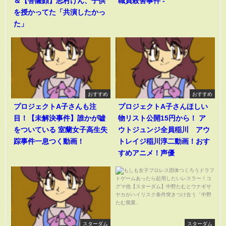
＆【菩薩顔】志村けん、子供
職員殺害事件 -
を授かってた「共演したかっ
た」
おすすめ
おすすめ
プロジェクトA子さんも注
プロジェクトA子さんほしい
目！【未解決事件】誰かが嘘
物リスト公開15円から！ ア
をついている 室蘭女子高生失
ウトジュンジ全員稲川 アウ
踪事件一息つく動画！
トレイジ稲川淳二動画！おす
すめアニメ！声優
スターダム
スターダム