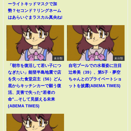
ーライトキッドマスクで加
勢？セコンド？リングネーム
はあらいぐまラスカル真央ね!
未分類
未分類
「朝市を復活して若い子につ
自宅プールでの水着姿に注目
なぎたい」能登半島地震で店
辻希美（39）、第5子・夢空
を失った食堂店主（56）どん
ちゃんとのプライベートショ
底からキッチンカーで願う復
ットを披露(ABEMA TIMES)
活、災害で失った“若者の
命”…そして見据える未来
(ABEMA TIMES)