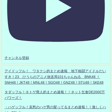
チャンネル登録
アイドッフル！ ワタクシ的まとめ速報 地下格闘アイドルだい
すき！23 ひうらのアニメ放送局101ちゃんねる BNK48 ！
SNH48！JKT48！MNL48！SGO48！GNZ48！STU48！SKE48
タダッフル！ネトゲ廃人的まとめ速報！！ネット乞食DE2000万
パワーズ！
・ハゲッフル！哀愁のハゲ男の髪ってるまとめ速報！！激しくハ