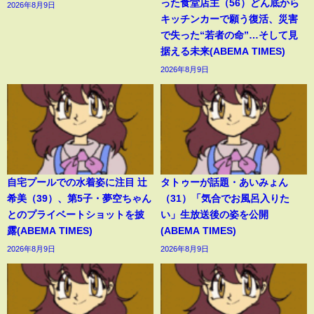
った食堂店主（56）どん底から
2026年8月9日
キッチンカーで願う復活、災害
で失った“若者の命”…そして見
据える未来(ABEMA TIMES)
2026年8月9日
自宅プールでの水着姿に注目 辻
タトゥーが話題・あいみょん
希美（39）、第5子・夢空ちゃん
（31）「気合でお風呂入りた
とのプライベートショットを披
い」生放送後の姿を公開
露(ABEMA TIMES)
(ABEMA TIMES)
2026年8月9日
2026年8月9日