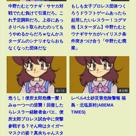
中野たむとウナギ・サヤカ対
もしも女子プロレス団体つく
戦でたむ負けて引退だろ。こ
ろうドラフトゲームあったら
れ予定調和だろ。上谷にあっ
起用したいレスラー！コグマ
さりベルト取られたのっても
他【スターダム】中野たむと
うやめるからだろｗなんかス
ウナギサヤカがハイリスク条
ターダムのシナリオならおも
件突きつけ合う「中野たむ廃
なくなった団体だな
業」
金バエ
未分類
危うし！便所太郎危機一髪！
レベル4土砂災害危険警報 福
みゅーつーの逆襲！回復した
島・北塩原村(ABEMA
らレスラー経験者金バエ、便
TIMES)
所太郎プロレス試合中に突撃
参戦する？そん時はタイガー
マスクの姿？真央ちゃんスタ