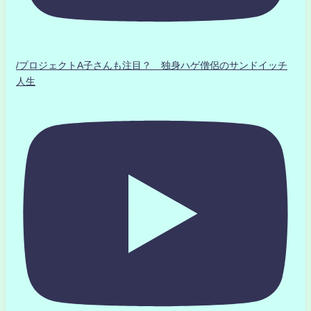
/プロジェクトA子さんも注目？ 独身ハゲ僧侶のサンドイッチ
人生