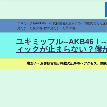
ユキミッフルAKB46！-二代目襲名火浦氷子の一同驚愕まとめ
見たかった夜空編--僕の見たかった星空編-
ユキミッフル--AKB46
ィックが止まらない？僕が
腐女子＜お客様皆様が掲載の記事等へアクセス、閲覧