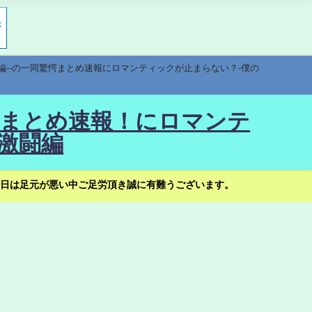
編--の一同驚愕まとめ速報にロマンティックが止まらない？-僕の
驚愕まとめ速報！にロマンテ
激闘編
日は足元が悪い中ご足労頂き誠に有難うございます。