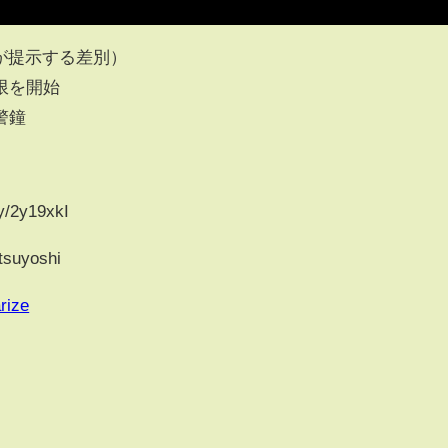
が提示する差別）
限を開始
警鐘
/2y19xkI
mtsuyoshi
rize