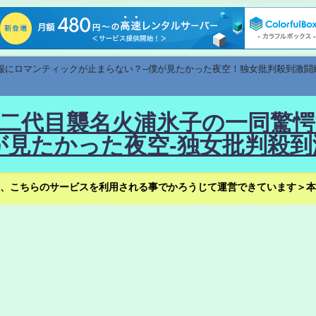
速報にロマンティックが止まらない？--僕が見たかった夜空！独女批判殺到激闘
！--二代目襲名火浦氷子の一同
見たかった夜空-独女批判殺到
、こちらのサービスを利用される事でかろうじて運営できています＞本