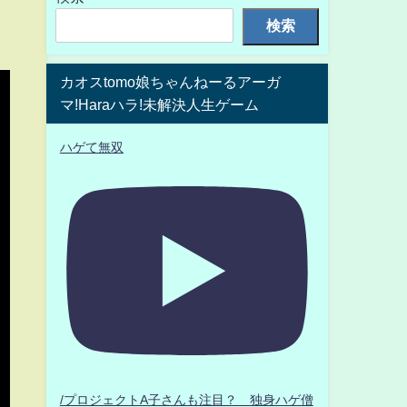
検索
カオスtomo娘ちゃんねーるアーガ
マ!Haraハラ!未解決人生ゲーム
ハゲて無双
/プロジェクトA子さんも注目？ 独身ハゲ僧