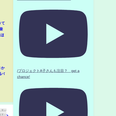
きて
柴
にほ
さか
/プロジェクトA子さんも注目？ get a
幅パ
chance!