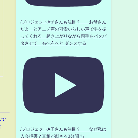
/プロジェクトA子さんも注目？ お母さん
だよ とアニメ声の可愛いらしい声で手を振
ってくれる 起き上がりながら両手をパタパ
タさせて 右へ左へと ダンスする
人で
と
/プロジェクトA子さんも注目？ なぜ私は
入会拒否？真相が刺さる3分間？/