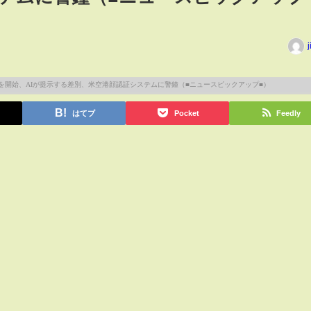
j
はてブ
Pocket
Feedly