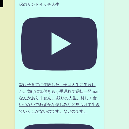
侶のサンドイッチ人生
親は子育てに失敗した」子は人生に失敗し
た。負けに気付きもう手遅れで逆転一発man
なんかありません、 残りの人生、貧しく食
いつないでわずかな楽しみなど見つけて生き
ていくしかないのです。ないのです。