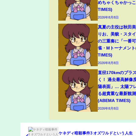
めちゃくちゃかっこい
TIMES)
2026年8月8日
真夏の主役は秋田
りお、美貌・スタ
の三重奏に「一番可
雀・Mトーナメント(
TIMES)
2026年8月8日
直径170kmのプラ
く！ 過去最高解像
陽表面」… 太陽フ
る超貴重な最新観測
(ABEMA TIMES)
2026年8月8日
ケネディ暗殺事件3 オズワルドという人生