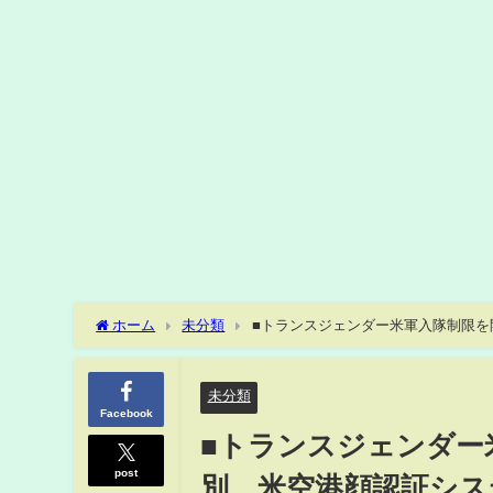
ホーム
未分類
■トランスジェンダー米軍入隊制限
■）
未分類
Facebook
■トランスジェンダ
post
別、米空港顔認証シス