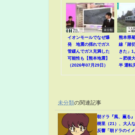
未分類
イオンモールでなぜ爆
熊本県菊
発 地震の揺れでガス
線「踏
管緩んでガス充満した
きた」
可能性も【熊本地震】
～肥後
（2026年07月29日）
半 運転
未分類
の関連記事
朝ドラ『風、薫る
樹里（21）、大人
反響「朝ドラのイ