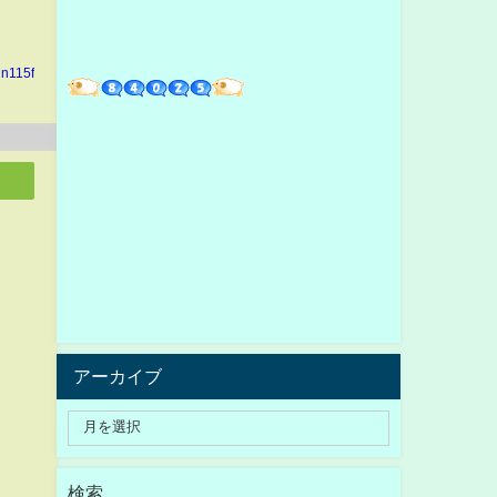
in115f
アーカイブ
検索