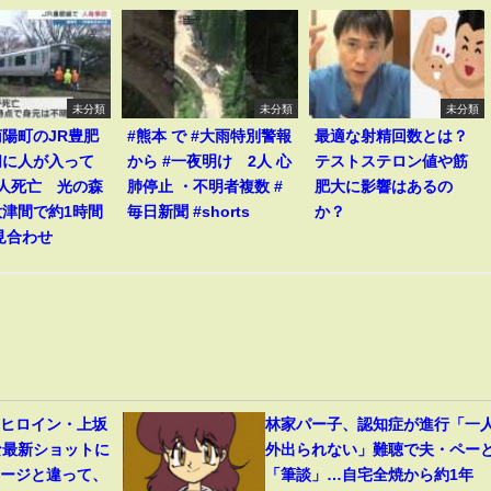
未分類
未分類
未分類
陽町のJR豊肥
#熊本 で #大雨特別警報
最適な射精回数とは？
切に人が入って
から #一夜明け 2人 心
テストステロン値や筋
1人死亡 光の森
肺停止 ・不明者複数 #
肥大に影響はあるの
大津間で約1時間
毎日新聞 #shorts
か？
見合わせ
』ヒロイン・上坂
林家パー子、認知症が進行「一
な最新ショットに
外出られない」難聴で夫・ペー
メージと違って、
「筆談」…自宅全焼から約1年