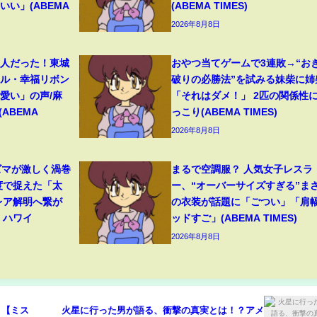
い」(ABEMA
(ABEMA TIMES)
2026年8月8日
美人だった！東城
おやつ当てゲームで3連敗→“お
イル・幸福リボン
破りの必勝法”を試みる妹柴に姉
愛い」の声/麻
「それはダメ！」 2匹の関係性
ABEMA
っこり(ABEMA TIMES)
2026年8月8日
ズマが激しく渦巻
まるで空調服？ 人気女子レスラ
度で捉えた「太
ー、“オーバーサイズすぎる”ま
レア解明へ繋が
の衣装が話題に「ごつい」「肩
 ハワイ
ッドすご」(ABEMA TIMES)
2026年8月8日
 【ミス
火星に行った男が語る、衝撃の真実とは！？アメ