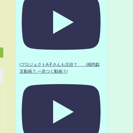
/プロジェクトA子さんも注目？ /感想戯
言動画？.一息つく動画？/