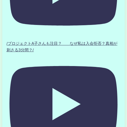
/プロジェクトA子さんも注目？ なぜ私は入会拒否？真相が
刺さる3分間？/