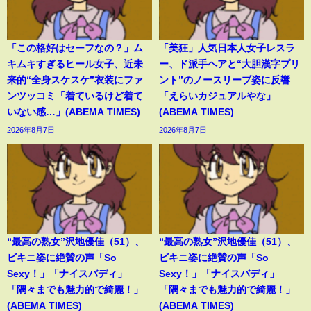
「この格好はセーフなの？」ム
「美狂」人気日本人女子レスラ
キムキすぎるヒール女子、近未
ー、ド派手ヘアと“大胆漢字プリ
来的“全身スケスケ”衣装にファ
ント”のノースリーブ姿に反響
ンツッコミ「着ているけど着て
「えらいカジュアルやな」
いない感…」(ABEMA TIMES)
(ABEMA TIMES)
2026年8月7日
2026年8月7日
“最高の熟女”沢地優佳（51）、
“最高の熟女”沢地優佳（51）、
ビキニ姿に絶賛の声「So
ビキニ姿に絶賛の声「So
Sexy！」「ナイスバディ」
Sexy！」「ナイスバディ」
「隅々までも魅力的で綺麗！」
「隅々までも魅力的で綺麗！」
(ABEMA TIMES)
(ABEMA TIMES)