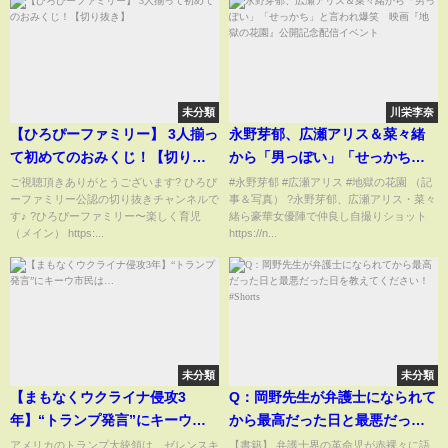
未分類
川栄李奈
【ひろぴーファミリー】 3人揃っ
永野芽郁、広瀬アリス＆菜々緒
て初めてのおみくじ！【切り抜
から「男っぽい」「せっかち」
き】
と言われ爆笑 映画『地獄の花
ご視聴頂きありがとうございます? ひろぴ
#永野芽郁 #広瀬アリス #地獄の花園 （記
ーファミリー公認の切り抜きチャンネルで
事＆写真） ?永野芽郁、広瀬アリス・菜々
園』公開記念配信イベント
す♪ ?ひろぴーファミリー〜楽しく育児
緒ら豪華女優陣で仲良し自撮りショット
（メイン） https:...
https://n...
未分類
未分類
【まもなくウクライナ侵攻3
Q：岡野先生が弁護士になられて
年】“トランプ発言”にキーウ市
から最高だった日と最悪だった
民は…
日を教えてください！#Shorts
アメリカのトランプ大統領は、ゼレンスキ
【書籍】 弁護士界の革命児が赤裸々に語