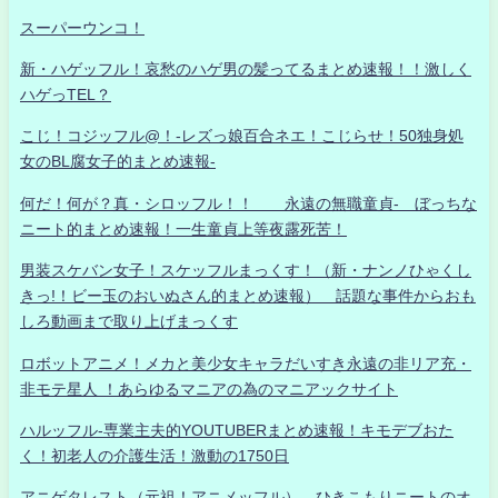
スーパーウンコ！
新・ハゲッフル！哀愁のハゲ男の髪ってるまとめ速報！！激しく
ハゲっTEL？
こじ！コジッフル@！-レズっ娘百合ネエ！こじらせ！50独身処
女のBL腐女子的まとめ速報-
何だ！何が？真・シロッフル！！ 永遠の無職童貞- ぼっちな
ニート的まとめ速報！一生童貞上等夜露死苦！
男装スケバン女子！スケッフルまっくす！（新・ナンノひゃくし
きっ!！ビー玉のおいぬさん的まとめ速報） 話題な事件からおも
しろ動画まで取り上げまっくす
ロボットアニメ！メカと美少女キャラだいすき永遠の非リア充・
非モテ星人 ！あらゆるマニアの為のマニアックサイト
ハルッフル-専業主夫的YOUTUBERまとめ速報！キモデブおた
く！初老人の介護生活！激動の1750日
アニゲタレスト（元祖！アニメッフル） ひきこもりニートのオ