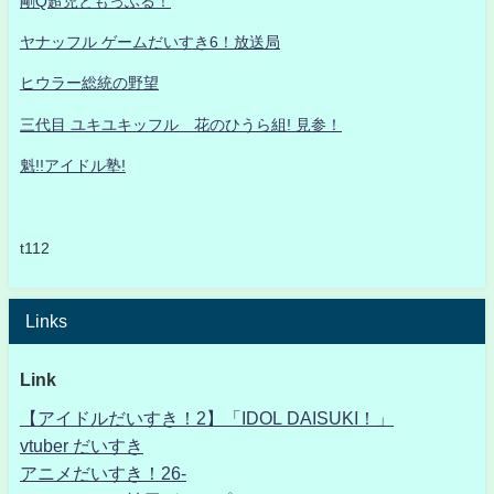
剛Q超児ともっふる！
ヤナッフル ゲームだいすき6！放送局
ヒウラー総統の野望
三代目 ユキユキッフル 花のひうら組! 見参！
魁!!アイドル塾!
t112
Links
Link
【アイドルだいすき！2】「IDOL DAISUKI！」
vtuber だいすき
アニメだいすき！26-