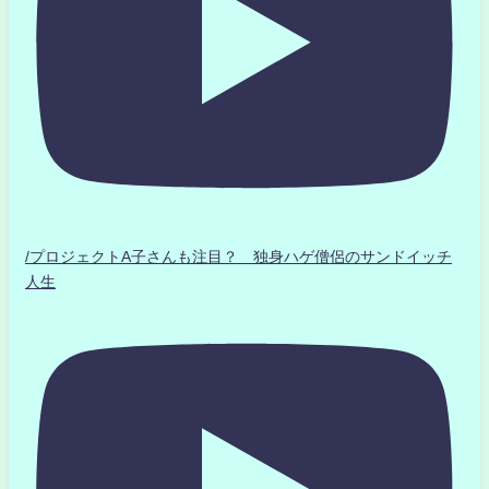
/プロジェクトA子さんも注目？ 独身ハゲ僧侶のサンドイッチ
人生