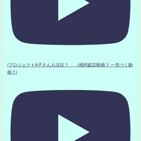
/プロジェクトA子さんも注目？ /感想戯言動画？.一息つく動
画？/