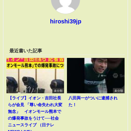
hiroshi39jp
最近書いた記事
未分類
未分類
【ライブ】イオン・吉田社長
八田與一がついに逮捕され
らが会見 「尊い命失われ大変
た！
無念」 イオンモール熊本で
の爆発事故をうけて──社会
ニュースライブ （日テレ