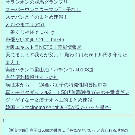
オラシオンの競馬グランプリ
スーパーウンコウーマンT・子なし
スケバン氷子のまとめ速報！
とおやまエリア51
一番くじ福袋 だいすき
声優だいすき！26- bnk46
大阪エキストラNOTE！芸能情報局
天にまします我らが父よ！ 願わくはわがドル円を守りた
まえ！
実録パチンコ梁山泊！パチンコakb108道
有益便利情報サイトの杜
病は木から！ 24金バエ子の特発性間質性肺炎
真・モリタダッフル2！！50代無職独身ガチホモ童貞ギン
グ・ゲイなー女装子オネエ的まとめ速報
韓国ドラマcinemaだいすき-僕が見たかった星空-
1 -
【杉良太郎】息子は53歳の俳優…「色気がヤバい」と言われる現在の