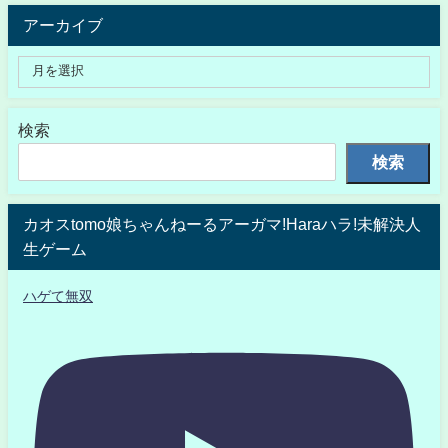
アーカイブ
検索
検索
カオスtomo娘ちゃんねーるアーガマ!Haraハラ!未解決人
生ゲーム
ハゲて無双