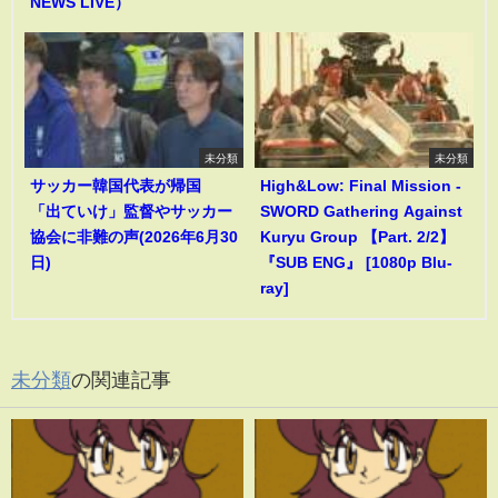
NEWS LIVE）
未分類
未分類
サッカー韓国代表が帰国
High&Low: Final Mission -
「出ていけ」監督やサッカー
SWORD Gathering Against
協会に非難の声(2026年6月30
Kuryu Group 【Part. 2/2】
日)
『SUB ENG』 [1080p Blu-
ray]
未分類
の関連記事