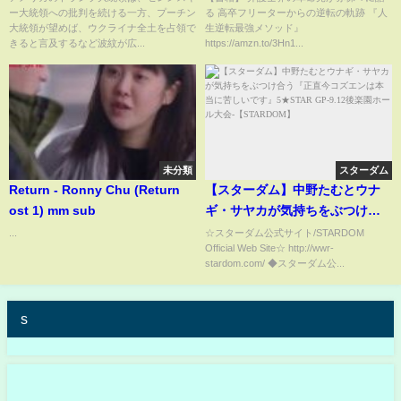
ー大統領への批判を続ける一方、プーチン
る 高卒フリーターからの逆転の軌跡 『人
大統領が望めば、ウクライナ全土を占領で
生逆転最強メソッド』
きると言及するなど波紋が広...
https://amzn.to/3Hn1...
未分類
スターダム
Return - Ronny Chu (Return
【スターダム】中野たむとウナ
ost 1) mm sub
ギ・サヤカが気持ちをぶつけ合
う『正直今コズエンは本当に苦
...
☆スターダム公式サイト/STARDOM
Official Web Site☆ http://wwr-
しいです』5★STAR GP-9.12後
stardom.com/ ◆スターダム公...
楽園ホール大会-【STARDOM】
s