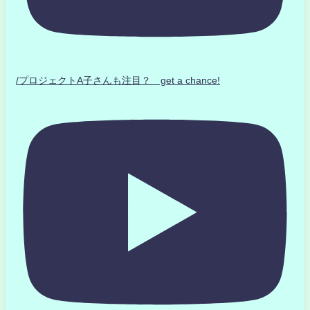
/プロジェクトA子さんも注目？ get a chance!