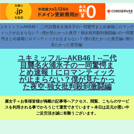
ユキミッフルAKB46！-二代目襲名火浦氷子の一同驚愕まとめ速報にロマンテ
ィックが止まらない？--僕が見たかった夜空！独女批判殺到激闘編--の一同驚
愕まとめ速報にロマンティックが止まらない？-僕の見たかった夜空編--僕の
見たかった星空編-
ユキミッフル--AKB46！--二代
目襲名火浦氷子の一同驚愕ま
とめ速報！にロマンティック
が止まらない？僕が見たかっ
た夜空-独女批判殺到激闘編
腐女子＜お客様皆様が掲載の記事等へアクセス、閲覧、こちらのサービ
スを利用される事でかろうじて運営できています＞本日は足元が悪い中
ご足労頂き誠に有難うございます。