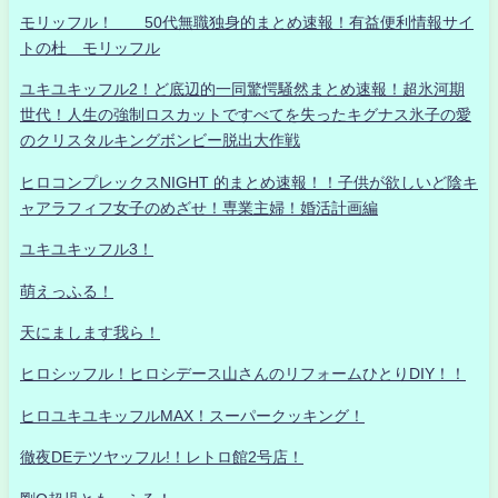
モリッフル！ 50代無職独身的まとめ速報！有益便利情報サイ
トの杜 モリッフル
ユキユキッフル2！ど底辺的一同驚愕騒然まとめ速報！超氷河期
世代！人生の強制ロスカットですべてを失ったキグナス氷子の愛
のクリスタルキングボンビー脱出大作戦
ヒロコンプレックスNIGHT 的まとめ速報！！子供が欲しいど陰キ
ャアラフィフ女子のめざせ！専業主婦！婚活計画編
ユキユキッフル3！
萌えっふる！
天にまします我ら！
ヒロシッフル！ヒロシデース山さんのリフォームひとりDIY！！
ヒロユキユキッフルMAX！スーパークッキング！
徹夜DEテツヤッフル!！レトロ館2号店！