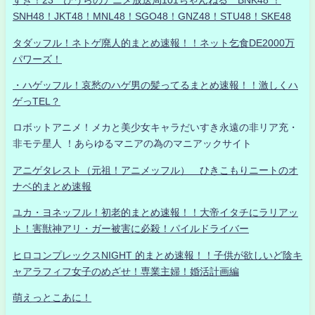
すき！23 ひうらのアニメ放送局101ちゃんねる BNK48 ！
SNH48！JKT48！MNL48！SGO48！GNZ48！STU48！SKE48
タダッフル！ネトゲ廃人的まとめ速報！！ネット乞食DE2000万
パワーズ！
・ハゲッフル！哀愁のハゲ男の髪ってるまとめ速報！！激しくハ
ゲっTEL？
ロボットアニメ！メカと美少女キャラだいすき永遠の非リア充・
非モテ星人 ！あらゆるマニアの為のマニアックサイト
アニゲタレスト（元祖！アニメッフル） ひきこもりニートのオ
ナベ的まとめ速報
ユカ・ヨネッフル！初老的まとめ速報！！大帝イタチにラリアッ
ト！害獣神アリ・ガー被害に必殺！パイルドライバー
ヒロコンプレックスNIGHT 的まとめ速報！！子供が欲しいど陰キ
ャアラフィフ女子のめざせ！専業主婦！婚活計画編
萌えっとこあに！