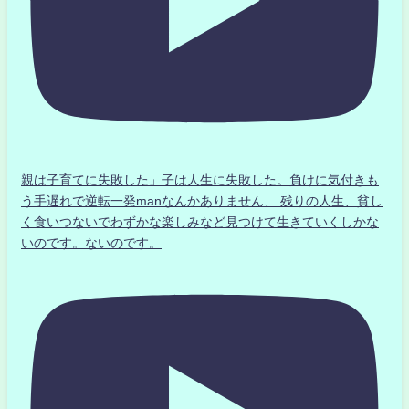
親は子育てに失敗した」子は人生に失敗した。負けに気付きも
う手遅れで逆転一発manなんかありません、 残りの人生、貧し
く食いつないでわずかな楽しみなど見つけて生きていくしかな
いのです。ないのです。