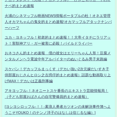
ナベ的まとめ速報
火浦のシネマッフル映画NEWS情報ポータブルの杜！オネエ管理
人オカマちゃんの鬼女的まとめ速報!オカマッフルアタックナンバ
ーハーフ
ユカ・ヨネッフル！初老的まとめ速報！！大帝イタチにラリアッ
ト！害獣神アリ・ガー被害に必殺！パイルドライバー
おネコさん的まとめ速報 僕の彼女はエリーちゃん人形！豆腐メ
ンタルメンヘラ電波中年アルバイターのぬいぐるみ男子末路編
スケバン！デカッフルまっくす（デカい強い2次元嫁だいすき子
供部屋おじさんヒロシ之古惑仔的まとめ速報）話題な動画取り上
げMAX！デカいは正義刑事編
アキヨッフル-！ネオニートスケ番長のエキストラ芸能情報局！
（子ども部屋おばさんの自宅警備員的まとめ速報）
[ヨシヨシロッフル-！！-素浪人勇者カツオンの未解決事件簿へよ
うこそYOUKO！のナンノ洋子のはなしは信じるな編）]