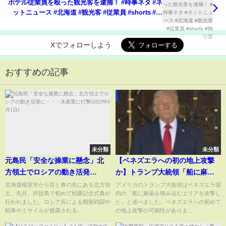
ホテル従業員を殴った観光客を逮捕！ #時事ネタ #ネ
ットニュース #北海道 #観光客 #従業員 #shorts #独
り言
Xでフォローしよう
おすすめの記事
未分類
未分類
元島民「安全な操業に懸念」北
【ベネズエラへの初の地上攻撃
方領土でロシアの動き活発
か】トランプ大統領「船に麻薬
に・・・水産業に打撃(2022年6
積み込むエリアを攻撃」主張｜
北海道根室市から目と鼻の先にある北方領
アメリカのトランプ大統領はベネズエラ国
土。先月、択捉島で初めて戦勝記念式典が
内の「船に麻薬を積み込むエリアを攻撃し
月1日)
TBS NEWS DIG
行われました。ロシア兵による模擬戦闘や
た」と述べました。ベネズエラへの初めて
戦車やミサイルが披露される...
の地上攻撃の可能性がありま...