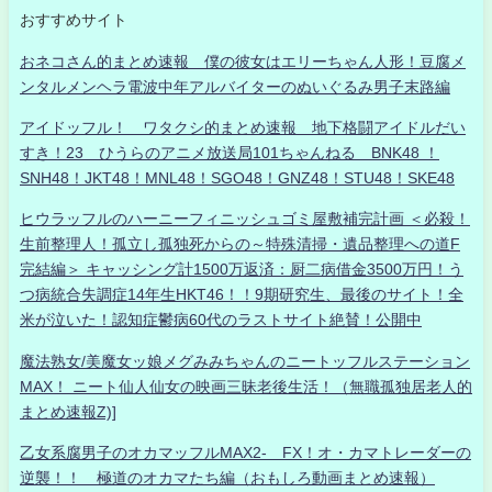
おすすめサイト
おネコさん的まとめ速報 僕の彼女はエリーちゃん人形！豆腐メ
ンタルメンヘラ電波中年アルバイターのぬいぐるみ男子末路編
アイドッフル！ ワタクシ的まとめ速報 地下格闘アイドルだい
すき！23 ひうらのアニメ放送局101ちゃんねる BNK48 ！
SNH48！JKT48！MNL48！SGO48！GNZ48！STU48！SKE48
ヒウラッフルのハーニーフィニッシュゴミ屋敷補完計画 ＜必殺！
生前整理人！孤立し孤独死からの～特殊清掃・遺品整理への道F
完結編＞ キャッシング計1500万返済：厨二病借金3500万円！う
つ病統合失調症14年生HKT46！！9期研究生、最後のサイト！全
米が泣いた！認知症鬱病60代のラストサイト絶賛！公開中
魔法熟女/美魔女ッ娘メグみみちゃんのニートッフルステーション
MAX！ ニート仙人仙女の映画三昧老後生活！（無職孤独居老人的
まとめ速報Z)]
乙女系腐男子のオカマッフルMAX2- FX！オ・カマトレーダーの
逆襲！！ 極道のオカマたち編（おもしろ動画まとめ速報）