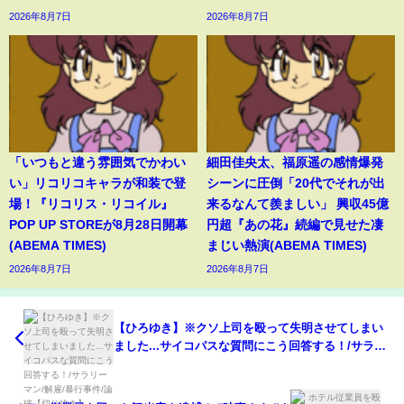
2026年8月7日
2026年8月7日
「いつもと違う雰囲気でかわい
細田佳央太、福原遥の感情爆発
い」リコリコキャラが和装で登
シーンに圧倒「20代でそれが出
場！『リコリス・リコイル』
来るなんて羨ましい」 興収45億
POP UP STOREが8月28日開幕
円超『あの花』続編で見せた凄
(ABEMA TIMES)
まじい熱演(ABEMA TIMES)
2026年8月7日
2026年8月7日
【ひろゆき】※クソ上司を殴って失明させてしまい
ました...サイコパスな質問にこう回答する！/サラリ
ーマン/解雇/暴行事件/論破【切り抜き】