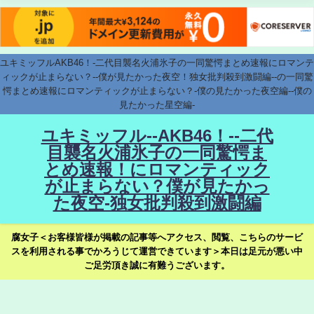
ユキミッフルAKB46！-二代目襲名火浦氷子の一同驚愕まとめ速報にロマンテ
ィックが止まらない？--僕が見たかった夜空！独女批判殺到激闘編--の一同驚
愕まとめ速報にロマンティックが止まらない？-僕の見たかった夜空編--僕の
見たかった星空編-
ユキミッフル--AKB46！--二代
目襲名火浦氷子の一同驚愕ま
とめ速報！にロマンティック
が止まらない？僕が見たかっ
た夜空-独女批判殺到激闘編
腐女子＜お客様皆様が掲載の記事等へアクセス、閲覧、こちらのサービ
スを利用される事でかろうじて運営できています＞本日は足元が悪い中
ご足労頂き誠に有難うございます。