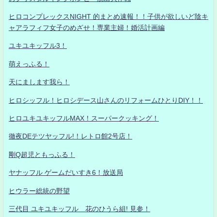
ヒロコンプレックスNIGHT 的まとめ速報！！子供が欲しいど陰キ
ャアラフィフ女子のめざせ！専業主婦！婚活計画編
ユキユキッフル3！
萌えっふる！
天にまします我ら！
ヒロシッフル！ヒロシデース山さんのリフォームひとりDIY！！
ヒロユキユキッフルMAX！スーパークッキング！
徹夜DEテツヤッフル!！レトロ館2号店！
剛Q超児ともっふる！
ヤナッフル ゲームだいすき6！放送局
ヒウラー総統の野望
三代目 ユキユキッフル 花のひうら組! 見参！