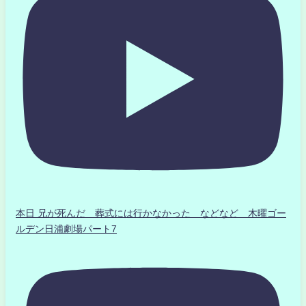
本日 兄が死んだ 葬式には行かなかった などなど 木曜ゴー
ルデン日浦劇場パート7