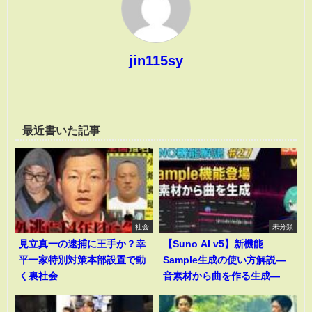
jin115sy
最近書いた記事
社会
未分類
見立真一の逮捕に王手か？幸
【Suno AI v5】新機能
平一家特別対策本部設置で動
Sample生成の使い方解説―
く裏社会
音素材から曲を作る生成―