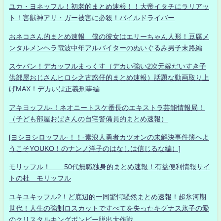
ユカ・ヨネッフル！初老的まとめ速報！！大帝イタチにラリアッ
ト！害獣神アリ・ガー被害に必殺！パイルドライバー
おネコさん的まとめ速報 僕の彼女はエリーちゃん人形！豆腐メ
ンタルメンヘラ電波中年アルバイターのぬいぐるみ男子末路編
スケバン！デカッフルまっくす（デカい強い2次元嫁だいすき子
供部屋おじさんヒロシ之古惑仔的まとめ速報）話題な動画取り上
げMAX！デカいは正義刑事編
アキヨッフル-！ネオニートスケ番長のエキストラ芸能情報局！
（子ども部屋おばさんの自宅警備員的まとめ速報）
[ヨシヨシロッフル-！！-素浪人勇者カツオンの未解決事件簿へよ
うこそYOUKO！のナンノ洋子のはなしは信じるな編）]
モリッフル！ 50代無職独身的まとめ速報！有益便利情報サイ
トの杜 モリッフル
ユキユキッフル2！ど底辺的一同驚愕騒然まとめ速報！超氷河期
世代！人生の強制ロスカットですべてを失ったキグナス氷子の愛
のクリスタルキングボンビー脱出大作戦