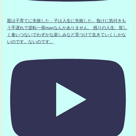
親は子育てに失敗した」子は人生に失敗した。負けに気付きも
う手遅れで逆転一発manなんかありません、 残りの人生、貧し
く食いつないでわずかな楽しみなど見つけて生きていくしかな
いのです。ないのです。