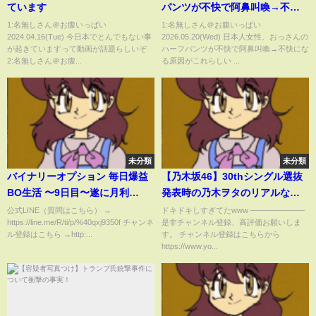
ています
パンツが不快で阿鼻叫喚→不快
になる原因がこれらしい #2chま
1:名無しさん＠お腹いっぱい
1:名無しさん＠お腹いっぱい
2024.04.16(Tue) 今日本でとんでもない事
2026.05.20(Wed) 日本人女性、おっさんの
とめ
が起きていますって動画が話題らしいぞ
ハーフパンツが不快で阿鼻叫喚→不快にな
2:名無しさん＠お腹...
る原因がこれらしい ...
未分類
未分類
バイナリーオプション 毎日爆益
【乃木坂46】30thシングル選抜
BO生活 〜9日目〜遂に月利
発表時の乃木ヲタのリアルな反
15,000％越え！？前代未聞の利
応。【乃木坂工事中】
公式LINE（質問はこちら） →
ドキドキしすぎてたwww ―――――――
https://line.me/R/ti/p/%40qxj9350f チャンネ
是非チャンネル登録、高評価お願いしま
益率！全取引公開！！最強の損
ル登録はこちら →http:...
す。 チャンネル登録はこちらから
小利大取引
https://www.yo...