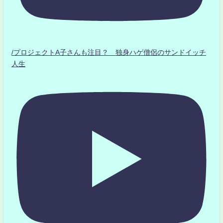
/プロジェクトA子さんも注目？ 独身ハゲ僧侶のサンドイッチ
人生