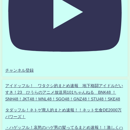
チャンネル登録
アイドッフル！ ワタクシ的まとめ速報 地下格闘アイドルだい
すき！23 ひうらのアニメ放送局101ちゃんねる BNK48 ！
SNH48！JKT48！MNL48！SGO48！GNZ48！STU48！SKE48
タダッフル！ネトゲ廃人的まとめ速報！！ネット乞食DE2000万
パワーズ！
・ハゲッフル！哀愁のハゲ男の髪ってるまとめ速報！！激しくハ