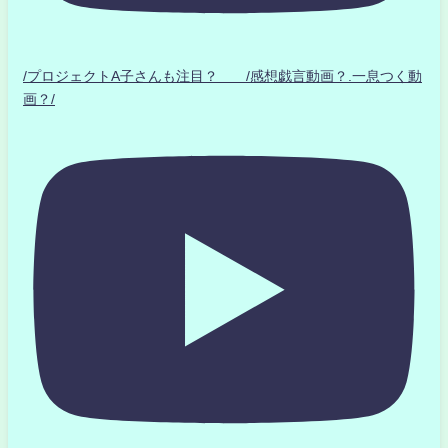
/プロジェクトA子さんも注目？ /感想戯言動画？.一息つく動
画？/