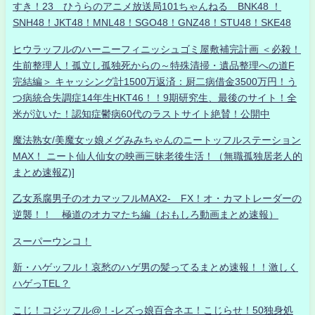
すき！23 ひうらのアニメ放送局101ちゃんねる BNK48 ！
SNH48！JKT48！MNL48！SGO48！GNZ48！STU48！SKE48
ヒウラッフルのハーニーフィニッシュゴミ屋敷補完計画 ＜必殺！
生前整理人！孤立し孤独死からの～特殊清掃・遺品整理への道F
完結編＞ キャッシング計1500万返済：厨二病借金3500万円！う
つ病統合失調症14年生HKT46！！9期研究生、最後のサイト！全
米が泣いた！認知症鬱病60代のラストサイト絶賛！公開中
魔法熟女/美魔女ッ娘メグみみちゃんのニートッフルステーション
MAX！ ニート仙人仙女の映画三昧老後生活！（無職孤独居老人的
まとめ速報Z)]
乙女系腐男子のオカマッフルMAX2- FX！オ・カマトレーダーの
逆襲！！ 極道のオカマたち編（おもしろ動画まとめ速報）
スーパーウンコ！
新・ハゲッフル！哀愁のハゲ男の髪ってるまとめ速報！！激しく
ハゲっTEL？
こじ！コジッフル@！-レズっ娘百合ネエ！こじらせ！50独身処