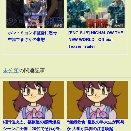
未分類
未分類
ホン・ミョンボ監督に怒号…
[ENG SUB] HiGH&LOW THE
空港でまさかの事態
NEW WORLD - Official
Teaser Trailer
未分類
の関連記事
細田佳央太、福原遥の感情爆発
“無銭飲食”複数の早大生が関与
シーンに圧倒「20代でそれが出
か 大学が異例の注意喚起