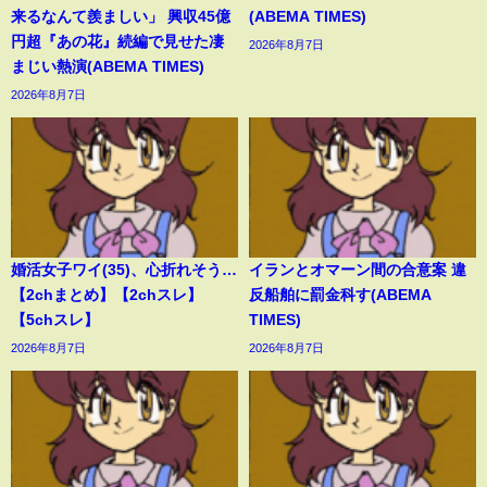
来るなんて羨ましい」 興収45億
(ABEMA TIMES)
円超『あの花』続編で見せた凄
2026年8月7日
まじい熱演(ABEMA TIMES)
2026年8月7日
婚活女子ワイ(35)、心折れそう…
イランとオマーン間の合意案 違
【2chまとめ】【2chスレ】
反船舶に罰金科す(ABEMA
【5chスレ】
TIMES)
2026年8月7日
2026年8月7日