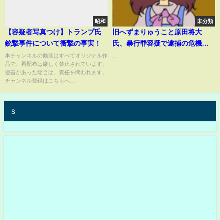
昭和
未分類
【容疑者写真つけ】トランプ氏
旧へずまりゅうこと原田将大
銃撃事件について衝撃の事実！
氏、暴行罪容疑で逮捕の危機
「相手側が流血して怪我を…」
本チャンネルの動画はすべてオリジナル作
...
品で、再配布は厳しく禁止されています。
侵害があった場合は、責任を問われます。
チャンネル登録はこちらへ...
s