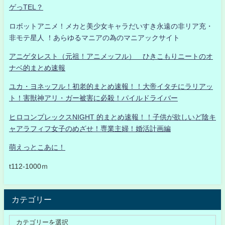
ゲっTEL？
ロボットアニメ！メカと美少女キャラだいすき永遠の非リア充・
非モテ星人 ！あらゆるマニアの為のマニアックサイト
アニゲタレスト（元祖！アニメッフル） ひきこもりニートのオ
ナベ的まとめ速報
ユカ・ヨネッフル！初老的まとめ速報！！大帝イタチにラリアッ
ト！害獣神アリ・ガー被害に必殺！パイルドライバー
ヒロコンプレックスNIGHT 的まとめ速報！！子供が欲しいど陰キ
ャアラフィフ女子のめざせ！専業主婦！婚活計画編
萌えっとこあに！
t112-1000ｍ
カテゴリー