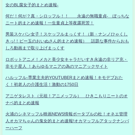
女のBL腐女子的まとめ速報-
何だ！何が？真・シロッフル！！ 永遠の無職童貞- ぼっちな
ニート的まとめ速報！一生童貞上等夜露死苦！
男装スケバン女子！スケッフルまっくす！（新・ナンノひゃくし
きっ!！ビー玉のおいぬさん的まとめ速報） 話題な事件からおも
しろ動画まで取り上げまっくす
ロボットアニメ！メカと美少女キャラだいすき永遠の非リア充・
非モテ星人 ！あらゆるマニアの為のマニアックサイト
ハルッフル-専業主夫的YOUTUBERまとめ速報！キモデブおた
く！初老人の介護生活！激動の1750日
アニゲタレスト（元祖！アニメッフル） ひきこもりニートのオ
ナベ的まとめ速報
火浦のシネマッフル映画NEWS情報ポータブルの杜！オネエ管理
人オカマちゃんの鬼女的まとめ速報!オカマッフルアタックナンバ
ーハーフ