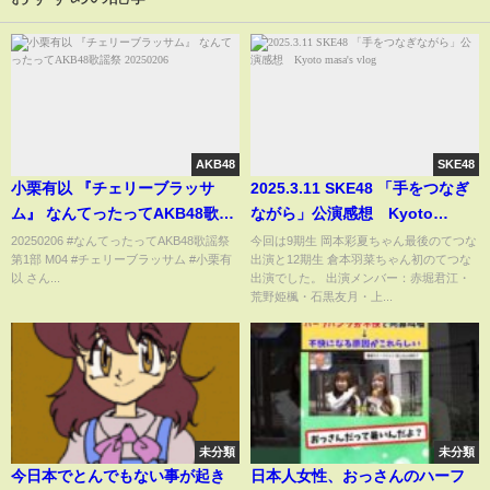
AKB48
SKE48
小栗有以 『チェリーブラッサ
2025.3.11 SKE48 「手をつなぎ
ム』 なんてったってAKB48歌謡
ながら」公演感想 Kyoto
祭 20250206
masa's vlog
20250206 #なんてったってAKB48歌謡祭
今回は9期生 岡本彩夏ちゃん最後のてつな
第1部 M04 #チェリーブラッサム #小栗有
出演と12期生 倉本羽菜ちゃん初のてつな
以 さん...
出演でした。 出演メンバー：赤堀君江・
荒野姫楓・石黒友月・上...
未分類
未分類
今日本でとんでもない事が起き
日本人女性、おっさんのハーフ