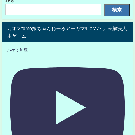
検索
カオスtomo娘ちゃんねーるアーガマ!Haraハラ!未解決人
生ゲーム
ハゲて無双