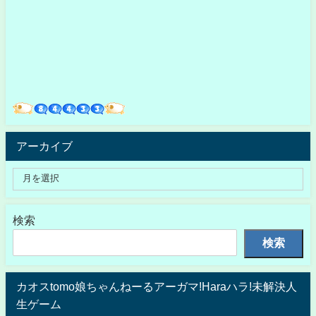
アーカイブ
検索
検索
カオスtomo娘ちゃんねーるアーガマ!Haraハラ!未解決人
生ゲーム