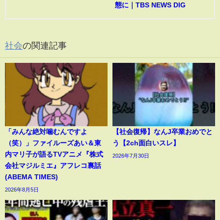
態に｜TBS NEWS DIG
社会
の関連記事
「みんな絶対噛むんですよ
【社会復帰】なんJ卒業おめでと
（笑）」ファイルーズあい＆東
う【2ch面白いスレ】
内マリ子が語るTVアニメ『株式
2026年7月30日
会社マジルミエ』アフレコ裏話
(ABEMA TIMES)
2026年8月5日