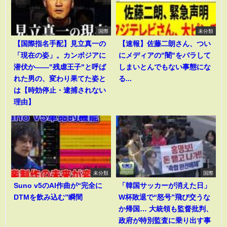
国際
未分類
【国際指名手配】見立真一の
【速報】佐藤二朗さん、つい
「現在の姿」。カンボジアに
にメディアの"闇"をバラして
潜伏か――"残虐王子"と呼ば
しまいとんでもない事態にな
れた男の、変わり果てた姿と
る...
は【時効停止・逮捕されない
理由】
未分類
国際
Suno v5のAI作曲が“完全に
「韓国サッカーが消えた日」
DTMを飲み込む”瞬間
W杯敗退で“怒号”飛び交うな
か帰国… 大統領も監督批判、
政府が特別監査に乗り出す事