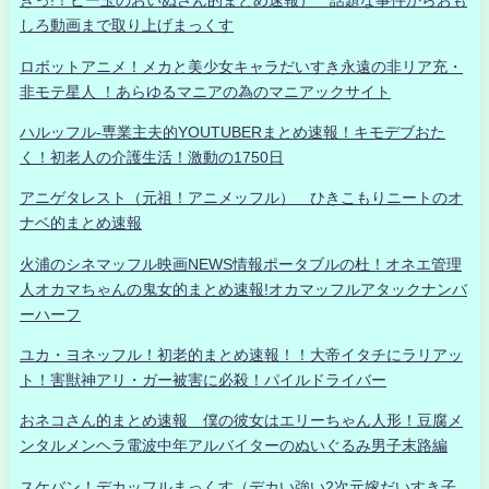
きっ!！ビー玉のおいぬさん的まとめ速報） 話題な事件からおも
しろ動画まで取り上げまっくす
ロボットアニメ！メカと美少女キャラだいすき永遠の非リア充・
非モテ星人 ！あらゆるマニアの為のマニアックサイト
ハルッフル-専業主夫的YOUTUBERまとめ速報！キモデブおた
く！初老人の介護生活！激動の1750日
アニゲタレスト（元祖！アニメッフル） ひきこもりニートのオ
ナベ的まとめ速報
火浦のシネマッフル映画NEWS情報ポータブルの杜！オネエ管理
人オカマちゃんの鬼女的まとめ速報!オカマッフルアタックナンバ
ーハーフ
ユカ・ヨネッフル！初老的まとめ速報！！大帝イタチにラリアッ
ト！害獣神アリ・ガー被害に必殺！パイルドライバー
おネコさん的まとめ速報 僕の彼女はエリーちゃん人形！豆腐メ
ンタルメンヘラ電波中年アルバイターのぬいぐるみ男子末路編
スケバン！デカッフルまっくす（デカい強い2次元嫁だいすき子