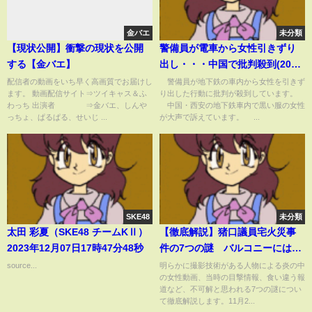
金バエ
未分類
【現状公開】衝撃の現状を公開
警備員が電車から女性引きずり
する【金バエ】
出し・・・中国で批判殺到(2021
年9月1日)
配信者の動画をいち早く高画質でお届けし
警備員が地下鉄の車内から女性を引きず
ます。 動画配信サイト⇒ツイキャス＆ふ
り出した行動に批判が殺到しています。
わっち 出演者 ⇒金バエ、しんや
中国・西安の地下鉄車内で黒い服の女性
っちょ、ぱるぱる、せいじ ...
が大声で訴えています。 ...
SKE48
未分類
太田 彩夏（SKE48 チームKⅡ）
【徹底解説】猪口議員宅火災事
2023年12月07日17時47分48秒
件の7つの謎 バルコニーには二
人いた？マスコミが公開した不
source...
明らかに撮影技術がある人物による炎の中
の女性動画、当時の目撃情報、食い違う報
可解な動画
道など、不可解と思われる7つの謎につい
て徹底解説します。11月2...