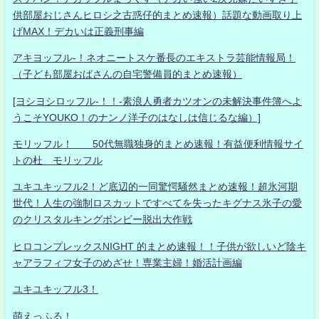
供部屋おじさんヒロシ之古惑仔的まとめ速報）話題な動画取り上
げMAX！デカいは正義刑事編
アキヨッフル-！ネオニートスケ番長のエキストラ芸能情報局！
（子ども部屋おばさんの自宅警備員的まとめ速報）
[ヨシヨシロッフル-！！-素浪人勇者カツオンの未解決事件簿へよ
うこそYOUKO！のナンノ洋子のはなしは信じるな編）]
モリッフル！ 50代無職独身的まとめ速報！有益便利情報サイ
トの杜 モリッフル
ユキユキッフル2！ど底辺的一同驚愕騒然まとめ速報！超氷河期
世代！人生の強制ロスカットですべてを失ったキグナス氷子の愛
のクリスタルキングボンビー脱出大作戦
ヒロコンプレックスNIGHT 的まとめ速報！！子供が欲しいど陰キ
ャアラフィフ女子のめざせ！専業主婦！婚活計画編
ユキユキッフル3！
萌えっふる！