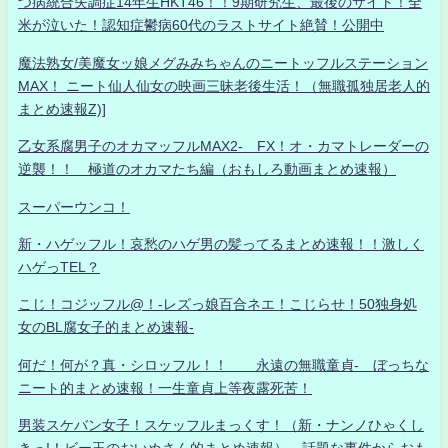
つ病統合失調症14年生HKT46！！9期研究生、最後のサイト！全
米が泣いた！認知症鬱病60代のラストサイト絶賛！公開中
魔法熟女/美魔女ッ娘メグみみちゃんのニートッフルステーション
MAX！ ニート仙人仙女の映画三昧老後生活！（無職孤独居老人的
まとめ速報Z)]
乙女系腐男子のオカマッフルMAX2- FX！オ・カマトレーダーの
逆襲！！ 極道のオカマたち編（おもしろ動画まとめ速報）
スーパーウンコ！
新・ハゲッフル！哀愁のハゲ男の髪ってるまとめ速報！！激しく
ハゲっTEL？
こじ！コジッフル@！-レズっ娘百合ネエ！こじらせ！50独身処
女のBL腐女子的まとめ速報-
何だ！何が？真・シロッフル！！ 永遠の無職童貞- ぼっちな
ニート的まとめ速報！一生童貞上等夜露死苦！
男装スケバン女子！スケッフルまっくす！（新・ナンノひゃくし