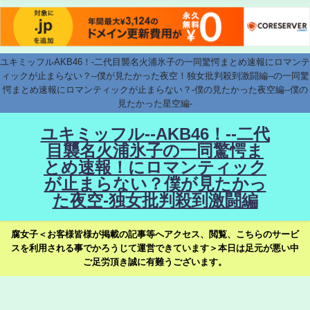
ユキミッフルAKB46！-二代目襲名火浦氷子の一同驚愕まとめ速報にロマンテ
ィックが止まらない？--僕が見たかった夜空！独女批判殺到激闘編--の一同驚
愕まとめ速報にロマンティックが止まらない？-僕の見たかった夜空編--僕の
見たかった星空編-
ユキミッフル--AKB46！--二代
目襲名火浦氷子の一同驚愕ま
とめ速報！にロマンティック
が止まらない？僕が見たかっ
た夜空-独女批判殺到激闘編
腐女子＜お客様皆様が掲載の記事等へアクセス、閲覧、こちらのサービ
スを利用される事でかろうじて運営できています＞本日は足元が悪い中
ご足労頂き誠に有難うございます。