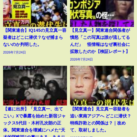
【関東連合】IQ145の見立真一容
【見立真一】関東連合関係者が
疑者はどこに潜伏？なぜ捕まら
憤怒「この写真は誰が流してる
ないのか判明した。
んだ」 怪情報はなぜ裏社会に
拡散したのか【検証レポート】
2026年7月24日
2026年7月24日
【遂に出所】「見立真一、出て
【関東連合】見立真一容疑者を
こい」Xで暴露を始めた新宿ジャ
追い東南アジアへ どこに潜伏？
ックス5代目・木村孔次朗の正
特殊詐欺との関係は？｜改め
体。関東連合を壊滅にハメた“天
て、取材しました。
才的謀略説”の裏にある、あまり