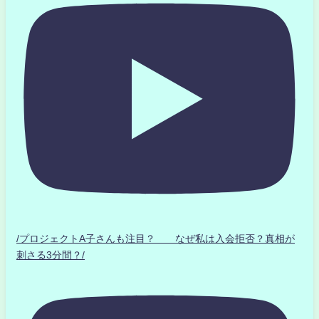
/プロジェクトA子さんも注目？ なぜ私は入会拒否？真相が
刺さる3分間？/