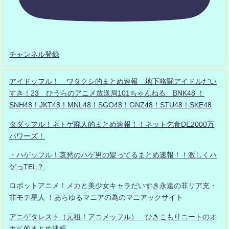
チャンネル登録
アイドッフル！ ワタクシ的まとめ速報 地下格闘アイドルだい
すき！23 ひうらのアニメ放送局101ちゃんねる BNK48 ！
SNH48！JKT48！MNL48！SGO48！GNZ48！STU48！SKE48
タダッフル！ネトゲ廃人的まとめ速報！！ネット乞食DE2000万
パワーズ！
・ハゲッフル！哀愁のハゲ男の髪ってるまとめ速報！！激しくハ
ゲっTEL？
ロボットアニメ！メカと美少女キャラだいすき永遠の非リア充・
非モテ星人 ！あらゆるマニアの為のマニアックサイト
アニゲタレスト（元祖！アニメッフル） ひきこもりニートのオ
ナベ的まとめ速報