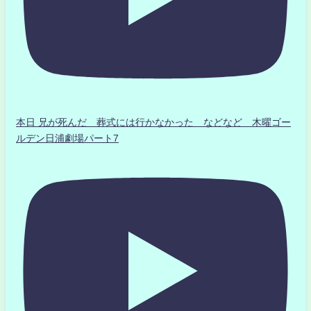
本日 兄が死んだ 葬式には行かなかった などなど 木曜ゴー
ルデン日浦劇場パート7