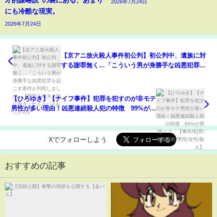
2026年7月24日
にも冷酷な現実。
2026年7月24日
【京アニ放火殺人事件初公判】初公判中、遺族に対
する謝罪無く…「こういう男が身勝手な凶悪犯罪を
起こす条件が判明しました」【岡田斗司夫 / 切り抜
き / サイコパスおじさん】
【ひろゆき】【ナイフ事件】犯罪を犯すのが非モテ
男性が多い理由！凶悪連続殺人犯の特徴 99%が男
性！？ 【事件/犯罪/知能指数/男性/女性/殺人】
Xでフォローしよう
おすすめの記事