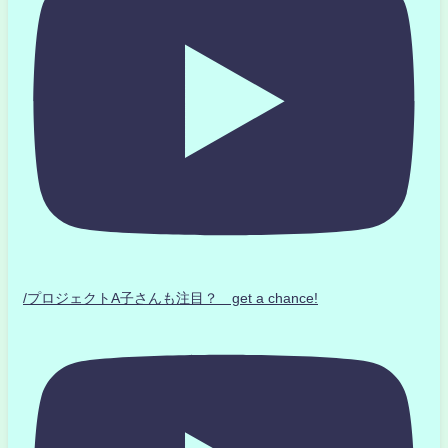
/プロジェクトA子さんも注目？ get a chance!