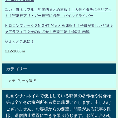
ユカ・ヨネッフル！初老的まとめ速報！！大帝イタチにラリアッ
ト！害獣神アリ・ガー被害に必殺！パイルドライバー
ヒロコンプレックスNIGHT 的まとめ速報！！子供が欲しいど陰キ
ャアラフィフ女子のめざせ！専業主婦！婚活計画編
萌えっとこあに！
t112-1000ｍ
カテゴリー
動画やサムネイルで使用している映像の著作権や肖像権
等は全てその権利所有者様に帰属いたします。申しわけ
ございません。お客様からの要望、問題がある記事を削
除、送信防止措置にできる限り応じます。お問い合わせ