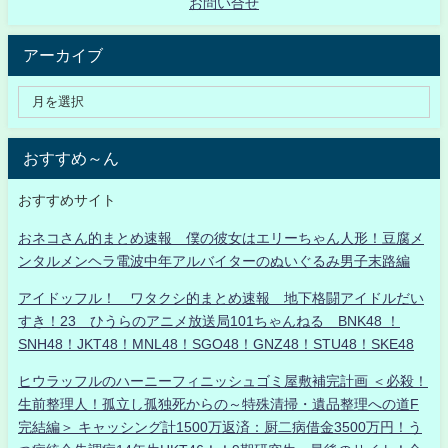
お問い合せ
アーカイブ
おすすめ～ん
おすすめサイト
おネコさん的まとめ速報 僕の彼女はエリーちゃん人形！豆腐メ
ンタルメンヘラ電波中年アルバイターのぬいぐるみ男子末路編
アイドッフル！ ワタクシ的まとめ速報 地下格闘アイドルだい
すき！23 ひうらのアニメ放送局101ちゃんねる BNK48 ！
SNH48！JKT48！MNL48！SGO48！GNZ48！STU48！SKE48
ヒウラッフルのハーニーフィニッシュゴミ屋敷補完計画 ＜必殺！
生前整理人！孤立し孤独死からの～特殊清掃・遺品整理への道F
完結編＞ キャッシング計1500万返済：厨二病借金3500万円！う