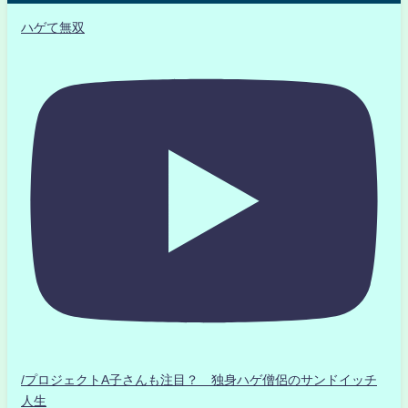
ハゲて無双
/プロジェクトA子さんも注目？ 独身ハゲ僧侶のサンドイッチ
人生