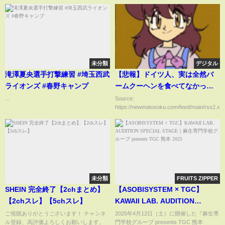
未分類
デジタル
滝澤夏央選手打撃練習 #埼玉西武
【悲報】ドイツ人、実は全然バ
ライオンズ #春野キャンプ
ームクーヘンを食べてなかった
ｗｗｗｗｗｗｗｗ
...
Source:
https://newmatosoku.com/feed/main/rss2.xml.
未分類
FRUITS ZIPPER
SHEIN 完全終了【2chまとめ】
【ASOBISYSTEM × TGC】
【2chスレ】【5chスレ】
KAWAII LAB. AUDITION
SPECIAL STAGE｜麻生専門学校
ご視聴ありがとうございます！ チャンネ
2025年4月12日（土）に開催した『麻生専
ル登録、高評価よろしくお願いします。
門学校グループ presents TGC 熊本
グループ presents TGC 熊本