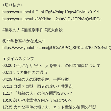
+切り抜き+
https://youtu.be/LfLC_hU7g64?si=p19qw4QtvMLz019N
https://youtu.be/uhxlWXHha_s?si=VuDx1TPkArQcNFQe
#無敵の人 #無差別事件 #拡大自殺
犯罪学教室のかなえ先生
https://www.youtube.com/@UCsABPC_SPKUaf7BkZGs4wb
▼タイムスタンプ
00:00 死刑になりたい、人を襲う、の因果関係について
03:11 3つの事件の共通点
04:29 無敵の人の因数分解、一匹狼型
07:11 自爆テロ型、両者の違いと共通点
11:17 「無敵の人」の何が問題なのか？
13:36 怒りや攻撃性が向かう先について
17:35 大きな事件の報じ方、ネット世論の論調の問題