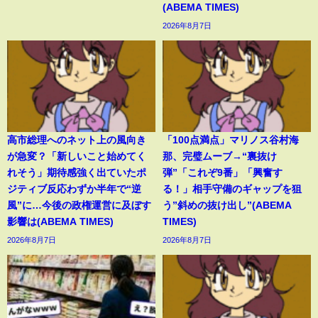
(ABEMA TIMES)
2026年8月7日
高市総理へのネット上の風向き
「100点満点」マリノス谷村海
が急変？「新しいこと始めてく
那、完璧ムーブ→“裏抜け
れそう」期待感強く出ていたポ
弾”「これぞ9番」「興奮す
ジティブ反応わずか半年で“逆
る！」相手守備のギャップを狙
風”に…今後の政権運営に及ぼす
う”斜めの抜け出し”(ABEMA
影響は(ABEMA TIMES)
TIMES)
2026年8月7日
2026年8月7日