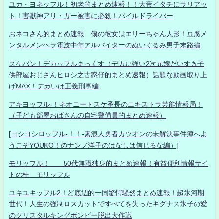
ユカ・ヨネッフル！初老的まとめ速報！！大帝イタチにラリアッ
ト！害獣神アリ・ガー被害に必殺！パイルドライバー
おネコさん的まとめ速報 僕の彼女はエリーちゃん人形！豆腐メ
ンタルメンヘラ電波中年アルバイターのぬいぐるみ男子末路編
スケバン！デカッフルまっくす（デカい強い2次元嫁だいすき子
供部屋おじさんヒロシ之古惑仔的まとめ速報）話題な動画取り上
げMAX！デカいは正義刑事編
アキヨッフル-！ネオニートスケ番長のエキストラ芸能情報局！
（子ども部屋おばさんの自宅警備員的まとめ速報）
[ヨシヨシロッフル-！！-素浪人勇者カツオンの未解決事件簿へよ
うこそYOUKO！のナンノ洋子のはなしは信じるな編）]
モリッフル！ 50代無職独身的まとめ速報！有益便利情報サイ
トの杜 モリッフル
ユキユキッフル2！ど底辺的一同驚愕騒然まとめ速報！超氷河期
世代！人生の強制ロスカットですべてを失ったキグナス氷子の愛
のクリスタルキングボンビー脱出大作戦