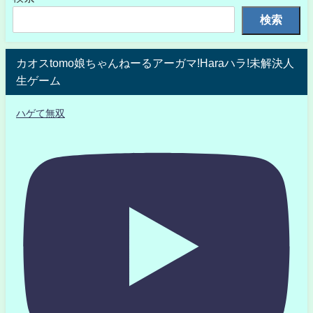
検索
カオスtomo娘ちゃんねーるアーガマ!Haraハラ!未解決人
生ゲーム
ハゲて無双