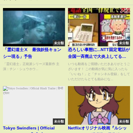
未分類
未分類
「霊幻道士Ⅹ 最強妖怪キョン
恐ろしい事態に...NTT固定電話が
シー現る」予告
全国一斉廃止で大炎上してる件
について...【ずんだもん＆ゆっく
「霊幻道士」正統派シリーズ最新作 主
いつも動画をご視聴いただきありがとうご
演：チン・シュウホウ...
ざいます！ この動画が気に気に入ったら
り解説】
「いいね！」と「チャンネル登録」をして
いただけたらとても励みにな...
未分類
未分類
Tokyo Swindlers | Official
Netflixオリジナル映画『ルシッ