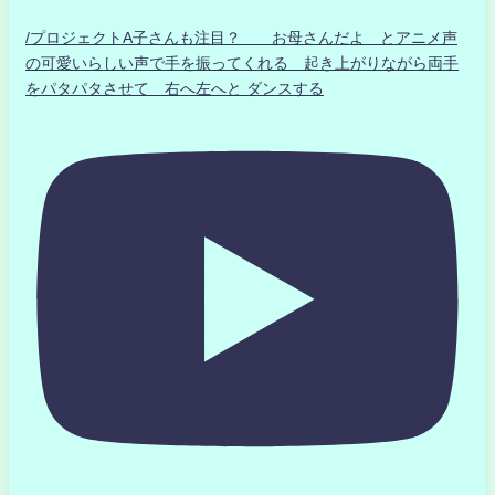
/プロジェクトA子さんも注目？ お母さんだよ とアニメ声
の可愛いらしい声で手を振ってくれる 起き上がりながら両手
をパタパタさせて 右へ左へと ダンスする