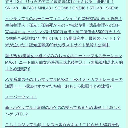
すき！23 ひうらのアニメ放送局101ちゃんねる BNK48 ！
SNH48！JKT48！MNL48！SGO48！GNZ48！STU48！SKE48
ヒウラッフルのハーニーフィニッシュゴミ屋敷補完計画 ＜必殺！
生前整理人！孤立し孤独死からの～特殊清掃・遺品整理への道F
完結編＞ キャッシング計1500万返済：厨二病借金3500万円！う
つ病統合失調症14年生HKT46！！9期研究生、最後のサイト！全
米が泣いた！認知症鬱病60代のラストサイト絶賛！公開中
魔法熟女/美魔女ッ娘メグみみちゃんのニートッフルステーション
MAX！ ニート仙人仙女の映画三昧老後生活！（無職孤独居老人的
まとめ速報Z)]
乙女系腐男子のオカマッフルMAX2- FX！オ・カマトレーダーの
逆襲！！ 極道のオカマたち編（おもしろ動画まとめ速報）
スーパーウンコ！
新・ハゲッフル！哀愁のハゲ男の髪ってるまとめ速報！！激しく
ハゲっTEL？
こじ！コジッフル@！-レズっ娘百合ネエ！こじらせ！50独身処