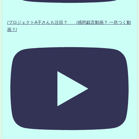
/プロジェクトA子さんも注目？ /感想戯言動画？.一息つく動
画？/