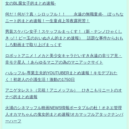
女のBL腐女子的まとめ速報-
何だ！何が？真・シロッフル！！ 永遠の無職童貞- ぼっちな
ニート的まとめ速報！一生童貞上等夜露死苦！
男装スケバン女子！スケッフルまっくす！（新・ナンノひゃくし
きっ!！ビー玉のおいぬさん的まとめ速報） 話題な事件からおも
しろ動画まで取り上げまっくす
ロボットアニメ！メカと美少女キャラだいすき永遠の非リア充・
非モテ星人 ！あらゆるマニアの為のマニアックサイト
ハルッフル-専業主夫的YOUTUBERまとめ速報！キモデブおた
く！初老人の介護生活！激動の1750日
アニゲタレスト（元祖！アニメッフル） ひきこもりニートのオ
ナベ的まとめ速報
火浦のシネマッフル映画NEWS情報ポータブルの杜！オネエ管理
人オカマちゃんの鬼女的まとめ速報!オカマッフルアタックナンバ
ーハーフ