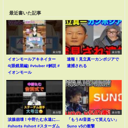
最近書いた記事
未分類
未分類
イオンモールアキネイター
速報！見立真一カンボジアで
4(眼鏡屋編) #vtuber #解説 #
逮捕される
イオンモール
未分類
未分類
涙腺崩壊！中野たむ永遠に…
「もうAI音楽って笑えない」
#shorts #short #スターダム
Suno v5の衝撃