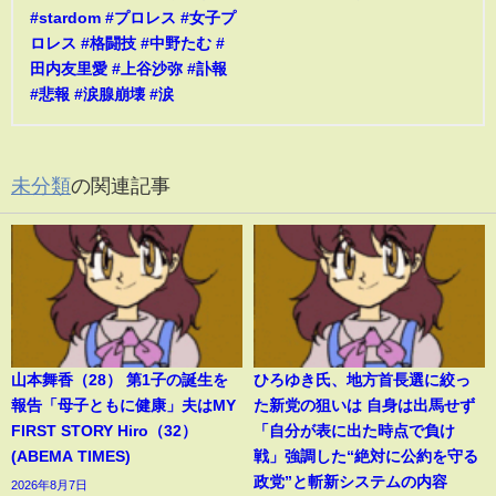
#stardom #プロレス #女子プ
ロレス #格闘技 #中野たむ #
田内友里愛 #上谷沙弥 #訃報
#悲報 #涙腺崩壊 #涙
未分類
の関連記事
山本舞香（28） 第1子の誕生を
ひろゆき氏、地方首長選に絞っ
報告「母子ともに健康」夫はMY
た新党の狙いは 自身は出馬せず
FIRST STORY Hiro（32）
「自分が表に出た時点で負け
(ABEMA TIMES)
戦」強調した“絶対に公約を守る
政党”と斬新システムの内容
2026年8月7日