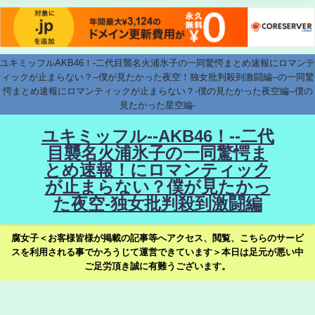
ユキミッフルAKB46！-二代目襲名火浦氷子の一同驚愕まとめ速報にロマンテ
ィックが止まらない？--僕が見たかった夜空！独女批判殺到激闘編--の一同驚
愕まとめ速報にロマンティックが止まらない？-僕の見たかった夜空編--僕の
見たかった星空編-
ユキミッフル--AKB46！--二代
目襲名火浦氷子の一同驚愕ま
とめ速報！にロマンティック
が止まらない？僕が見たかっ
た夜空-独女批判殺到激闘編
腐女子＜お客様皆様が掲載の記事等へアクセス、閲覧、こちらのサービ
スを利用される事でかろうじて運営できています＞本日は足元が悪い中
ご足労頂き誠に有難うございます。