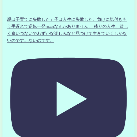
親は子育てに失敗した」子は人生に失敗した。負けに気付きも
う手遅れで逆転一発manなんかありません、 残りの人生、貧し
く食いつないでわずかな楽しみなど見つけて生きていくしかな
いのです。ないのです。