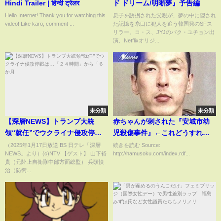
Hindi Trailer | हिन्दी ट्रेलर
ド ドリーム/明晰夢』予告編
Hello Internet! Thank you for watching this
息子を誘拐された父親が、夢の中に隠され
video! Like karo, comment ...
た記憶を糸口に犯人を追う韓国発のSFス
リラー。コ・ス、JYJのパク・ユチョン出
演、Netflixオリジ...
未分類
未分類
【深層NEWS】トランプ大統
赤ちゃんが刺された『安城市幼
領“就任”でウクライナ侵攻停戦
児殺傷事件』←これどうすれば
は…「２４時間」から「６か月
よかったのか？犯人は後３年で
（2025年1月17日放送 BS 日テレ「深層
続きを読む Source:
NEWS」より）(c)NTV 【ゲスト】 山下裕
http://hamusoku.com/index.rdf...
出所予定
貴（元陸上自衛隊中部方面総監） 兵頭慎
治（防衛...