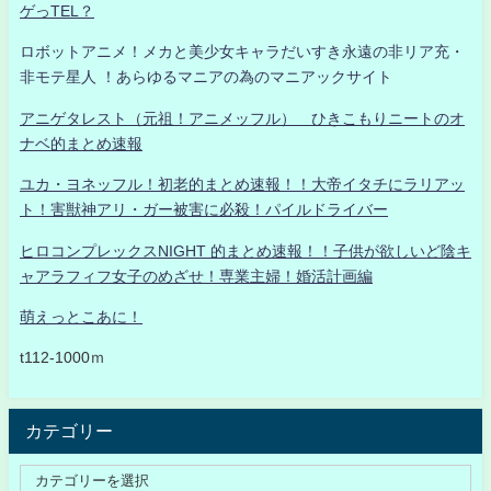
ゲっTEL？
ロボットアニメ！メカと美少女キャラだいすき永遠の非リア充・
非モテ星人 ！あらゆるマニアの為のマニアックサイト
アニゲタレスト（元祖！アニメッフル） ひきこもりニートのオ
ナベ的まとめ速報
ユカ・ヨネッフル！初老的まとめ速報！！大帝イタチにラリアッ
ト！害獣神アリ・ガー被害に必殺！パイルドライバー
ヒロコンプレックスNIGHT 的まとめ速報！！子供が欲しいど陰キ
ャアラフィフ女子のめざせ！専業主婦！婚活計画編
萌えっとこあに！
t112-1000ｍ
カテゴリー