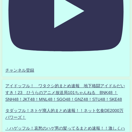
チャンネル登録
アイドッフル！ ワタクシ的まとめ速報 地下格闘アイドルだい
すき！23 ひうらのアニメ放送局101ちゃんねる BNK48 ！
SNH48！JKT48！MNL48！SGO48！GNZ48！STU48！SKE48
タダッフル！ネトゲ廃人的まとめ速報！！ネット乞食DE2000万
パワーズ！
・ハゲッフル！哀愁のハゲ男の髪ってるまとめ速報！！激しくハ