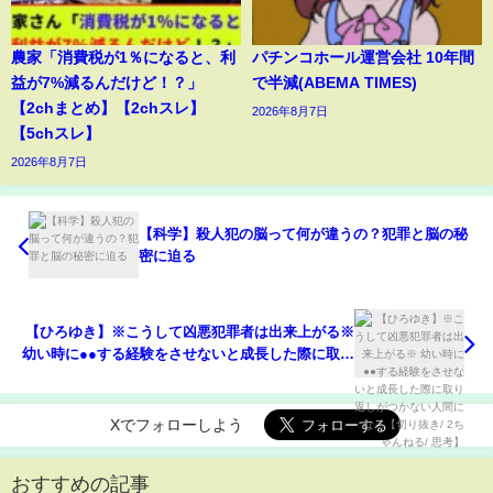
農家「消費税が1％になると、利
パチンコホール運営会社 10年間
益が7%減るんだけど！？」
で半減(ABEMA TIMES)
【2chまとめ】【2chスレ】
2026年8月7日
【5chスレ】
2026年8月7日
【科学】殺人犯の脳って何が違うの？犯罪と脳の秘
密に迫る
【ひろゆき】※こうして凶悪犯罪者は出来上がる※
幼い時に●●する経験をさせないと成長した際に取り
返しがつかない人間になる【切り抜き/ 2ちゃんねる/
思考】
Xでフォローしよう
おすすめの記事