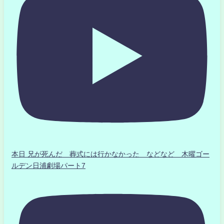
本日 兄が死んだ 葬式には行かなかった などなど 木曜ゴー
ルデン日浦劇場パート7