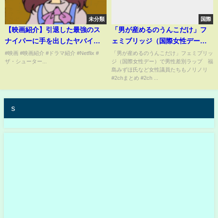
未分類
国際
【映画紹介】引退した最強のス
「男が産めるのうんこだけ」フ
ナイパーに手を出したヤバイ組
ェミブリッジ（国際女性デー）
織の正体...
で男性差別ラップ 福島みずほ
#映画 #映画紹介 #ドラマ紹介 #Netflix #
「男が産めるのうんこだけ」フェミブリッ
ザ・シューター...
ジ（国際女性デー）で男性差別ラップ 福
氏など女性議員たちもノリノリ
島みずほ氏など女性議員たちもノリノリ
#2chまとめ #2ch ...
s