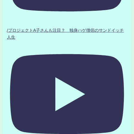
/プロジェクトA子さんも注目？ 独身ハゲ僧侶のサンドイッチ
人生