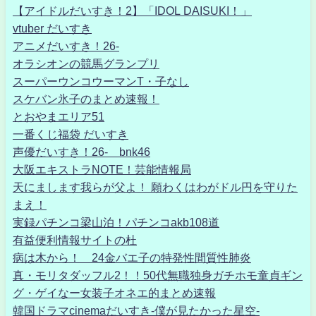
【アイドルだいすき！2】「IDOL DAISUKI！」
vtuber だいすき
アニメだいすき！26-
オラシオンの競馬グランプリ
スーパーウンコウーマンT・子なし
スケバン氷子のまとめ速報！
とおやまエリア51
一番くじ福袋 だいすき
声優だいすき！26- bnk46
大阪エキストラNOTE！芸能情報局
天にまします我らが父よ！ 願わくはわがドル円を守りた
まえ！
実録パチンコ梁山泊！パチンコakb108道
有益便利情報サイトの杜
病は木から！ 24金バエ子の特発性間質性肺炎
真・モリタダッフル2！！50代無職独身ガチホモ童貞ギン
グ・ゲイなー女装子オネエ的まとめ速報
韓国ドラマcinemaだいすき-僕が見たかった星空-