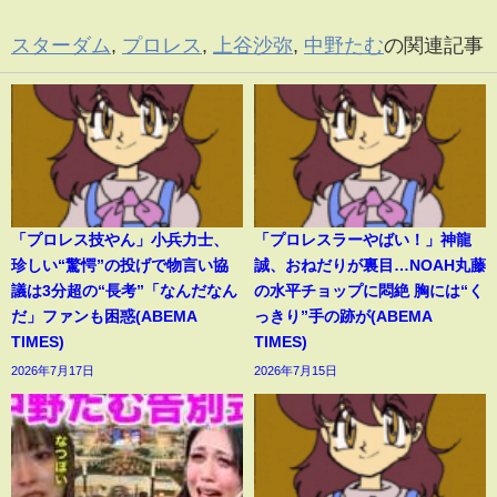
スターダム
,
プロレス
,
上谷沙弥
,
中野たむ
の関連記事
「プロレス技やん」小兵力士、
「プロレスラーやばい！」神龍
珍しい“驚愕”の投げで物言い協
誠、おねだりが裏目…NOAH丸藤
議は3分超の“長考”「なんだなん
の水平チョップに悶絶 胸には“く
だ」ファンも困惑(ABEMA
っきり”手の跡が(ABEMA
TIMES)
TIMES)
2026年7月17日
2026年7月15日