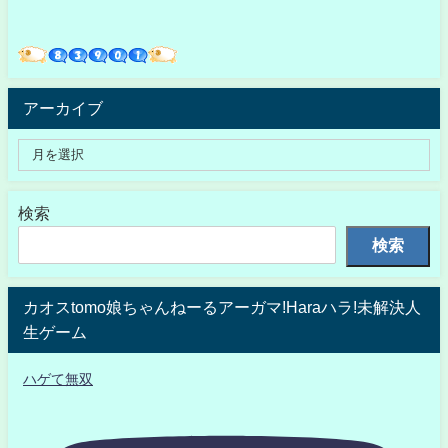
アーカイブ
検索
検索
カオスtomo娘ちゃんねーるアーガマ!Haraハラ!未解決人
生ゲーム
ハゲて無双