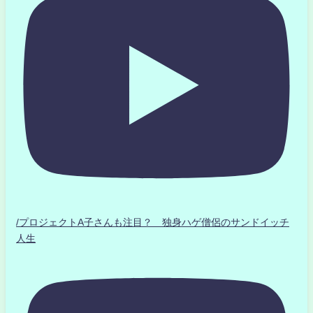
/プロジェクトA子さんも注目？ 独身ハゲ僧侶のサンドイッチ
人生