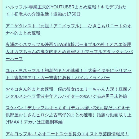
ハルッフル-専業主夫的YOUTUBERまとめ速報！キモデブおた
く！初老人の介護生活！激動の1750日
アニゲタレスト（元祖！アニメッフル） ひきこもりニートのオ
ナベ的まとめ速報
火浦のシネマッフル映画NEWS情報ポータブルの杜！オネエ管理
人オカマちゃんの鬼女的まとめ速報!オカマッフルアタックナンバ
ーハーフ
ユカ・ヨネッフル！初老的まとめ速報！！大帝イタチにラリアッ
ト！害獣神アリ・ガー被害に必殺！パイルドライバー
おネコさん的まとめ速報 僕の彼女はエリーちゃん人形！豆腐メ
ンタルメンヘラ電波中年アルバイターのぬいぐるみ男子末路編
スケバン！デカッフルまっくす（デカい強い2次元嫁だいすき子
供部屋おじさんヒロシ之古惑仔的まとめ速報）話題な動画取り上
げMAX！デカいは正義刑事編
アキヨッフル-！ネオニートスケ番長のエキストラ芸能情報局！