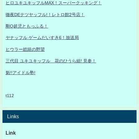
ヒロユキユキッフルMAX！スーパークッキング！
徹夜DEテツヤッフル!！レトロ館2号店！
剛Q超児ともっふる！
ヤナッフル ゲームだいすき6！放送局
ヒウラー総統の野望
三代目 ユキユキッフル 花のひうら組! 見参！
魁!!アイドル塾!
t112
Links
Link