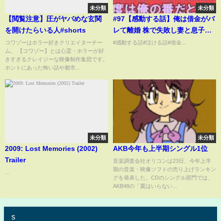
未分類
未分類
【閲覧注意】圧がヤバめな玄関
#97【感動する話】俺は借金がバ
を開けたらいる人#shorts
レて離婚 株で失敗し妻と息子に
会えない 11年後、突然、携帯に
コワゾーはホラー好きクリエイターチー
#感動する話#泣ける話#借金...
ム。 【コワゾー】とは心霊・ホラーが好
着信があり「今度は僕の番だと
きすぎるクレイジーな映像制作集団です。
思って」予想外の展開に涙が止
ホントにあった怖い話や都市...
まらない・・泣けるストーリー
【朗読】
未分類
未分類
2009: Lost Memories (2002)
AKB今年も上半期シングル1位
Trailer
音楽調査会社オリコンは23日、今年上半
期の音楽・映像ソフトの売り上げランキン
...
グを発表した。CDのシングル部門では、
AKB48の「翼はいらない...
s