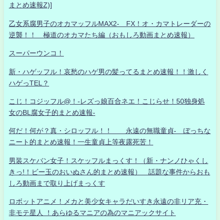
まとめ速報Z)]
乙女系腐男子のオカマッフルMAX2- FX！オ・カマトレーダーの
逆襲！！ 極道のオカマたち編（おもしろ動画まとめ速報）
スーパーウンコ！
新・ハゲッフル！哀愁のハゲ男の髪ってるまとめ速報！！激しく
ハゲっTEL？
こじ！コジッフル@！-レズっ娘百合ネエ！こじらせ！50独身処
女のBL腐女子的まとめ速報-
何だ！何が？真・シロッフル！！ 永遠の無職童貞- ぼっちな
ニート的まとめ速報！一生童貞上等夜露死苦！
男装スケバン女子！スケッフルまっくす！（新・ナンノひゃくし
きっ!！ビー玉のおいぬさん的まとめ速報） 話題な事件からおも
しろ動画まで取り上げまっくす
ロボットアニメ！メカと美少女キャラだいすき永遠の非リア充・
非モテ星人 ！あらゆるマニアの為のマニアックサイト