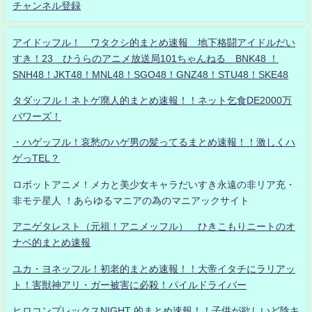
チャンネル登録
アイドッフル！ ワタクシ的まとめ速報 地下格闘アイドルだい
すき！23 ひうらのアニメ放送局101ちゃんねる BNK48 ！
SNH48！JKT48！MNL48！SGO48！GNZ48！STU48！SKE48
タダッフル！ネトゲ廃人的まとめ速報！！ネット乞食DE2000万
パワーズ！
・ハゲッフル！哀愁のハゲ男の髪ってるまとめ速報！！激しくハ
ゲっTEL？
ロボットアニメ！メカと美少女キャラだいすき永遠の非リア充・
非モテ星人 ！あらゆるマニアの為のマニアックサイト
アニゲタレスト（元祖！アニメッフル） ひきこもりニートのオ
ナベ的まとめ速報
ユカ・ヨネッフル！初老的まとめ速報！！大帝イタチにラリアッ
ト！害獣神アリ・ガー被害に必殺！パイルドライバー
ヒロコンプレックスNIGHT 的まとめ速報！！子供が欲しいど陰キ