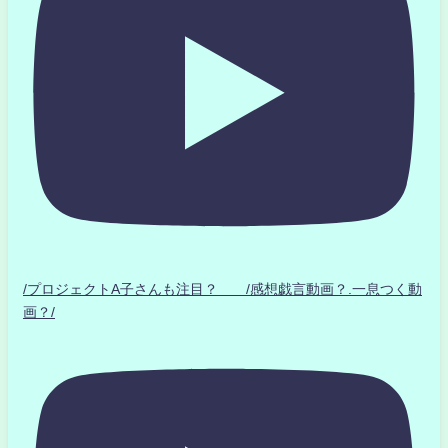
/プロジェクトA子さんも注目？ /感想戯言動画？.一息つく動
画？/