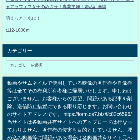
ャアラフィフ女子のめざせ！専業主婦！婚活計画編
萌えっとこあに！
t112-1000ｍ
カテゴリー
動画やサムネイルで使用している映像の著作権や肖像権
等は全てその権利所有者様に帰属いたします。申しわけ
ございません。お客様からの要望、問題がある記事を削
除、送信防止措置にできる限り応じます。お問い合わせ
のサイトアドレスです。 https://form.os7.biz/f/c82c6596/
当サイトは各動画共有サイトへのアップロードは行なっ
ておりません、著作権の侵害を目的としていません、埋
め込み動画等に問題がある場合は各動画共有サイト元へ