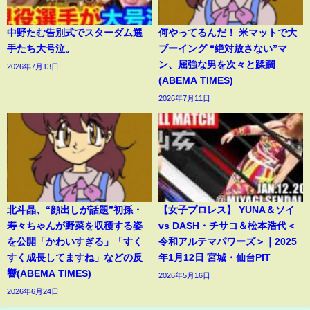
中野たむ告別式でスターダム選
何やってるんだ！ 米マットで大
手たち大号泣。
ブーイング “絶対放さない”マ
ン、屈強な男を次々と蹂躙
2026年7月13日
(ABEMA TIMES)
2026年7月11日
北斗晶、“顔出しが話題”初孫・
【女子プロレス】 YUNA＆ソイ
寿々ちゃんが野菜を収穫する姿
vs DASH・チサコ＆松本浩代＜
を公開「かわいすぎる」「すく
令和アルテマパワーズ＞｜2025
すく成長してますね」などの反
年1月12日 宮城・仙台PIT
響(ABEMA TIMES)
2026年5月16日
2026年6月24日