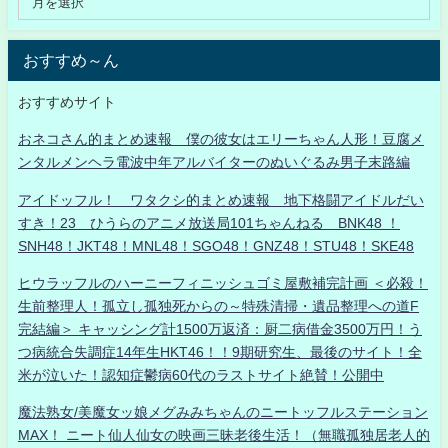
おすすめ～ん
おすすめサイト
おネコさん的まとめ速報 僕の彼女はエリーちゃん人形！豆腐メ
ンタルメンヘラ電波中年アルバイターのぬいぐるみ男子末路編
アイドッフル！ ワタクシ的まとめ速報 地下格闘アイドルだい
すき！23 ひうらのアニメ放送局101ちゃんねる BNK48 ！
SNH48！JKT48！MNL48！SGO48！GNZ48！STU48！SKE48
ヒウラッフルのハーニーフィニッシュゴミ屋敷補完計画 ＜必殺！
生前整理人！孤立し孤独死からの～特殊清掃・遺品整理への道F
完結編＞ キャッシング計1500万返済：厨二病借金3500万円！う
つ病統合失調症14年生HKT46！！9期研究生、最後のサイト！全
米が泣いた！認知症鬱病60代のラストサイト絶賛！公開中
魔法熟女/美魔女ッ娘メグみみちゃんのニートッフルステーション
MAX！ ニート仙人仙女の映画三昧老後生活！（無職孤独居老人的