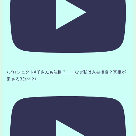
/プロジェクトA子さんも注目？ なぜ私は入会拒否？真相が
刺さる3分間？/