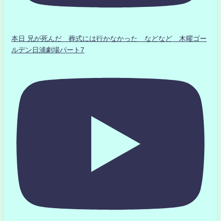
本日 兄が死んだ 葬式には行かなかった などなど 木曜ゴー
ルデン日浦劇場パート7