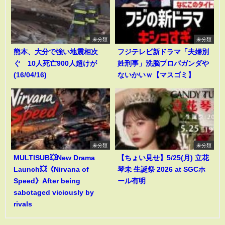
未分類
未分類
熊本、大分で強い地震相次
フジテレビ新ドラマ「夫婦別
ぐ 10人死亡900人超けが
姓刑事」洗脳プロパガンダや
(16/04/16)
ないかいｗ【マスゴミ】
未分類
未分類
MULTISUB💥New Drama
【ちょい見せ】5/25(月) 立花
Launch💥《Nirvana of
琴未 生誕祭 2026 at SGCホ
Speed》After being
ール有明
sabotaged viciously by
rivals