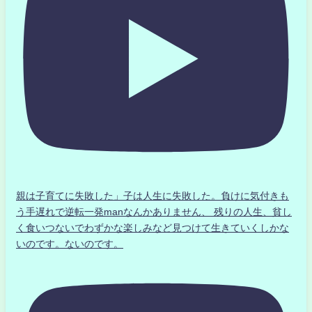
親は子育てに失敗した」子は人生に失敗した。負けに気付きも
う手遅れで逆転一発manなんかありません、 残りの人生、貧し
く食いつないでわずかな楽しみなど見つけて生きていくしかな
いのです。ないのです。