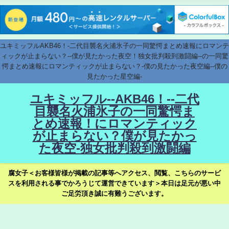
ユキミッフルAKB46！-二代目襲名火浦氷子の一同驚愕まとめ速報にロマンテ
ィックが止まらない？--僕が見たかった夜空！独女批判殺到激闘編--の一同驚
愕まとめ速報にロマンティックが止まらない？-僕の見たかった夜空編--僕の
見たかった星空編-
ユキミッフル--AKB46！--二代
目襲名火浦氷子の一同驚愕ま
とめ速報！にロマンティック
が止まらない？僕が見たかっ
た夜空-独女批判殺到激闘編
腐女子＜お客様皆様が掲載の記事等へアクセス、閲覧、こちらのサービ
スを利用される事でかろうじて運営できています＞本日は足元が悪い中
ご足労頂き誠に有難うございます。