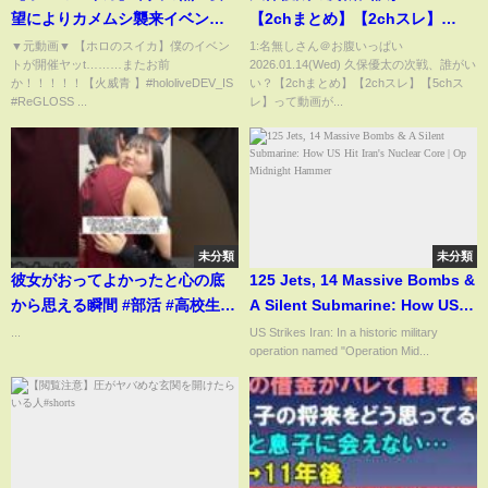
望によりカメムシ襲来イベント
【2chまとめ】【2chスレ】
が実装、カメムシを食べて大き
【5chスレ】
▼元動画▼ 【ホロのスイカ】僕のイベン
1:名無しさん＠お腹いっぱい
トが開催ヤッt………またお前
2026.01.14(Wed) 久保優太の次戦、誰がい
くなる青くゆｗ【ホロライブ/火
か！！！！！【火威青 】#hololiveDEV_IS
い？【2chまとめ】【2chスレ】【5chス
威青/切り抜き】
#ReGLOSS ...
レ】って動画が...
未分類
未分類
彼女がおってよかったと心の底
125 Jets, 14 Massive Bombs &
から思える瞬間 #部活 #高校生 #
A Silent Submarine: How US
青春
Hit Iran's Nuclear Core | Op
...
US Strikes Iran: In a historic military
operation named "Operation Mid...
Midnight Hammer