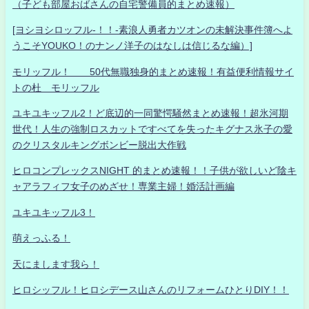
（子ども部屋おばさんの自宅警備員的まとめ速報）
[ヨシヨシロッフル-！！-素浪人勇者カツオンの未解決事件簿へよ
うこそYOUKO！のナンノ洋子のはなしは信じるな編）]
モリッフル！ 50代無職独身的まとめ速報！有益便利情報サイ
トの杜 モリッフル
ユキユキッフル2！ど底辺的一同驚愕騒然まとめ速報！超氷河期
世代！人生の強制ロスカットですべてを失ったキグナス氷子の愛
のクリスタルキングボンビー脱出大作戦
ヒロコンプレックスNIGHT 的まとめ速報！！子供が欲しいど陰キ
ャアラフィフ女子のめざせ！専業主婦！婚活計画編
ユキユキッフル3！
萌えっふる！
天にまします我ら！
ヒロシッフル！ヒロシデース山さんのリフォームひとりDIY！！