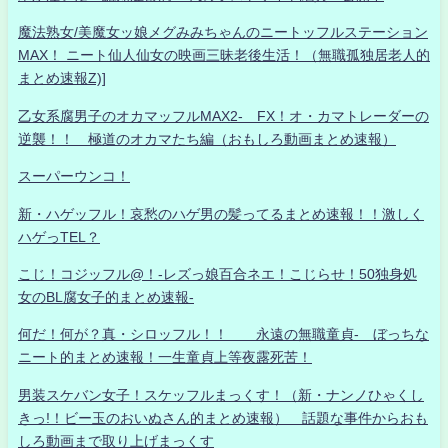
魔法熟女/美魔女ッ娘メグみみちゃんのニートッフルステーション
MAX！ ニート仙人仙女の映画三昧老後生活！（無職孤独居老人的
まとめ速報Z)]
乙女系腐男子のオカマッフルMAX2- FX！オ・カマトレーダーの
逆襲！！ 極道のオカマたち編（おもしろ動画まとめ速報）
スーパーウンコ！
新・ハゲッフル！哀愁のハゲ男の髪ってるまとめ速報！！激しく
ハゲっTEL？
こじ！コジッフル@！-レズっ娘百合ネエ！こじらせ！50独身処
女のBL腐女子的まとめ速報-
何だ！何が？真・シロッフル！！ 永遠の無職童貞- ぼっちな
ニート的まとめ速報！一生童貞上等夜露死苦！
男装スケバン女子！スケッフルまっくす！（新・ナンノひゃくし
きっ!！ビー玉のおいぬさん的まとめ速報） 話題な事件からおも
しろ動画まで取り上げまっくす