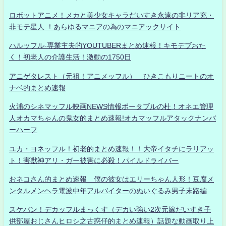
ロボットアニメ！メカと美少女キャラだいすき永遠の非リア充・
非モテ星人 ！あらゆるマニアの為のマニアックサイト
ハルッフル-専業主夫的YOUTUBERまとめ速報！キモデブおた
く！初老人の介護生活！激動の1750日
アニゲタレスト（元祖！アニメッフル） ひきこもりニートのオ
ナベ的まとめ速報
火浦のシネマッフル映画NEWS情報ポータブルの杜！オネエ管理
人オカマちゃんの鬼女的まとめ速報!オカマッフルアタックナンバ
ーハーフ
ユカ・ヨネッフル！初老的まとめ速報！！大帝イタチにラリアッ
ト！害獣神アリ・ガー被害に必殺！パイルドライバー
おネコさん的まとめ速報 僕の彼女はエリーちゃん人形！豆腐メ
ンタルメンヘラ電波中年アルバイターのぬいぐるみ男子末路編
スケバン！デカッフルまっくす（デカい強い2次元嫁だいすき子
供部屋おじさんヒロシ之古惑仔的まとめ速報）話題な動画取り上