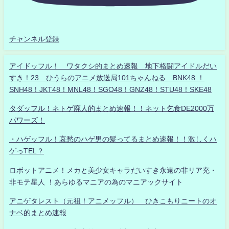
チャンネル登録
アイドッフル！ ワタクシ的まとめ速報 地下格闘アイドルだい
すき！23 ひうらのアニメ放送局101ちゃんねる BNK48 ！
SNH48！JKT48！MNL48！SGO48！GNZ48！STU48！SKE48
タダッフル！ネトゲ廃人的まとめ速報！！ネット乞食DE2000万
パワーズ！
・ハゲッフル！哀愁のハゲ男の髪ってるまとめ速報！！激しくハ
ゲっTEL？
ロボットアニメ！メカと美少女キャラだいすき永遠の非リア充・
非モテ星人 ！あらゆるマニアの為のマニアックサイト
アニゲタレスト（元祖！アニメッフル） ひきこもりニートのオ
ナベ的まとめ速報