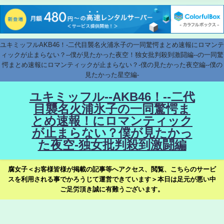
ユキミッフルAKB46！-二代目襲名火浦氷子の一同驚愕まとめ速報にロマンテ
ィックが止まらない？--僕が見たかった夜空！独女批判殺到激闘編--の一同驚
愕まとめ速報にロマンティックが止まらない？-僕の見たかった夜空編--僕の
見たかった星空編-
ユキミッフル--AKB46！--二代
目襲名火浦氷子の一同驚愕ま
とめ速報！にロマンティック
が止まらない？僕が見たかっ
た夜空-独女批判殺到激闘編
腐女子＜お客様皆様が掲載の記事等へアクセス、閲覧、こちらのサービ
スを利用される事でかろうじて運営できています＞本日は足元が悪い中
ご足労頂き誠に有難うございます。