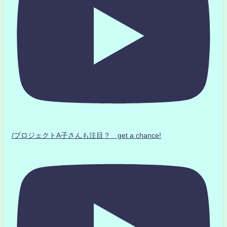
/プロジェクトA子さんも注目？ get a chance!