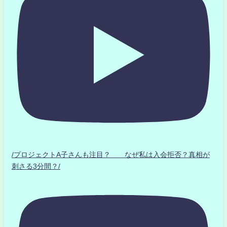
/プロジェクトA子さんも注目？ なぜ私は入会拒否？真相が
刺さる3分間？/