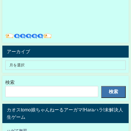
アーカイブ
検索
検索
カオスtomo娘ちゃんねーるアーガマ!Haraハラ!未解決人
生ゲーム
ハゲて無双