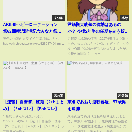
未分類
感想
AKB48ヘビーローテーション：
尹錫悦大統領の弾劾はあるの
第62回横浜開港記念みなと祭国
か？ 今後2年半の任期を占う折り
際仮装行列ザよこはまパレード
返し点（ニュースで韓国語
黄色の衣装がカワイイ 写真版はこちら
尹錫悦大統領の任期も2027年5月まで残り
http://bijin.blog.jp/archives/52608740.html...
半分。夫人のスキャンダルを巡って、ソウ
（崎陽軒）
#114）
ル中心部では週末デモも始まりましたが、
今後の展開は？ ニュー...
未分類
未分類
【速報】自衛隊、墜落【2chまと
東名であおり運転容疑、57歳男
め】【2chスレ】【5chスレ】
を逮捕
1:名無しさん＠お腹いっぱい
東名高速であおり運転を繰り返したとし
2025.05.14(Wed) 【速報】自衛隊、墜落
て、神奈川県警は6日、無職男性の容疑者
【2chまとめ】【2chスレ】【5chスレ】っ
（57）を道路交通法違反（妨害運転）の
て動画が話題ら...
疑いで逮捕し、発表した。容疑...