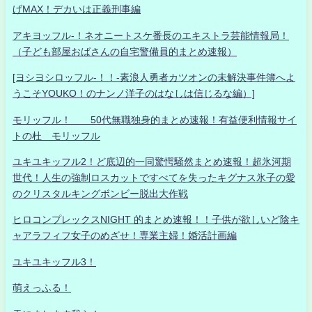
げMAX！デカいは正義刑事編
アキヨッフル-！ネオニートスケ番長のエキストラ芸能情報局！
（子ども部屋おばさんの自宅警備員的まとめ速報）
[ヨシヨシロッフル-！！-素浪人勇者カツオンの未解決事件簿へよ
うこそYOUKO！のナンノ洋子のはなしは信じるな編）]
モリッフル！ 50代無職独身的まとめ速報！有益便利情報サイ
トの杜 モリッフル
ユキユキッフル2！ど底辺的一同驚愕騒然まとめ速報！超氷河期
世代！人生の強制ロスカットですべてを失ったキグナス氷子の愛
のクリスタルキングボンビー脱出大作戦
ヒロコンプレックスNIGHT 的まとめ速報！！子供が欲しいど陰キ
ャアラフィフ女子のめざせ！専業主婦！婚活計画編
ユキユキッフル3！
萌えっふる！