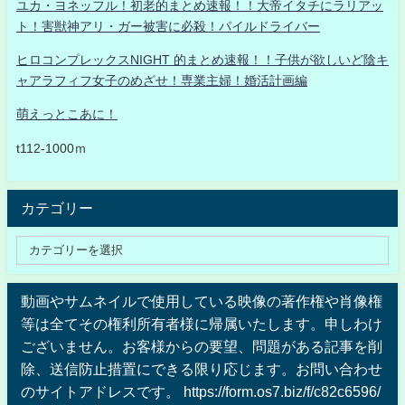
ユカ・ヨネッフル！初老的まとめ速報！！大帝イタチにラリアッ
ト！害獣神アリ・ガー被害に必殺！パイルドライバー
ヒロコンプレックスNIGHT 的まとめ速報！！子供が欲しいど陰キ
ャアラフィフ女子のめざせ！専業主婦！婚活計画編
萌えっとこあに！
t112-1000ｍ
カテゴリー
動画やサムネイルで使用している映像の著作権や肖像権
等は全てその権利所有者様に帰属いたします。申しわけ
ございません。お客様からの要望、問題がある記事を削
除、送信防止措置にできる限り応じます。お問い合わせ
のサイトアドレスです。 https://form.os7.biz/f/c82c6596/