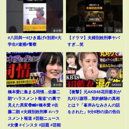
未分類
文化
#八田與一#ひき逃げ#別府#大
【ドラマ】夫婦別姓刑事ヤバ
学生#逮捕#警察
すぎ…笑
未分類
AKB48
橋本愛に集まる同情…佐藤二
【衝撃】元AKB48花田藍衣が
朗“ハラスメント報道”の裏で
丸刈り謝罪…契約解除の真相
見えた異変😨📸#橋本愛 #佐
とは？「峯岸みなみさんの話
藤二朗 #夫婦別姓刑事 #ハラ
をされた」9分8秒の涙の告白
スメント報道 #芸能ニュース
#女優 #インスタ #話題 #芸能