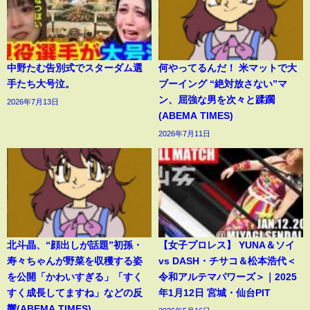
中野たむ告別式でスターダム選
何やってるんだ！ 米マットで大
手たち大号泣。
ブーイング “絶対放さない”マ
ン、屈強な男を次々と蹂躙
2026年7月13日
(ABEMA TIMES)
2026年7月11日
北斗晶、“顔出しが話題”初孫・
【女子プロレス】 YUNA＆ソイ
寿々ちゃんが野菜を収穫する姿
vs DASH・チサコ＆松本浩代＜
を公開「かわいすぎる」「すく
令和アルテマパワーズ＞｜2025
すく成長してますね」などの反
年1月12日 宮城・仙台PIT
響(ABEMA TIMES)