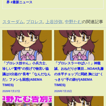
界 #最新ニュース
スターダム
,
プロレス
,
上谷沙弥
,
中野たむ
の関連記事
「プロレス技やん」小兵力士、
「プロレスラーやばい！」神龍
珍しい“驚愕”の投げで物言い協
誠、おねだりが裏目…NOAH丸藤
議は3分超の“長考”「なんだなん
の水平チョップに悶絶 胸には“く
だ」ファンも困惑(ABEMA
っきり”手の跡が(ABEMA
TIMES)
TIMES)
2026年7月17日
2026年7月15日