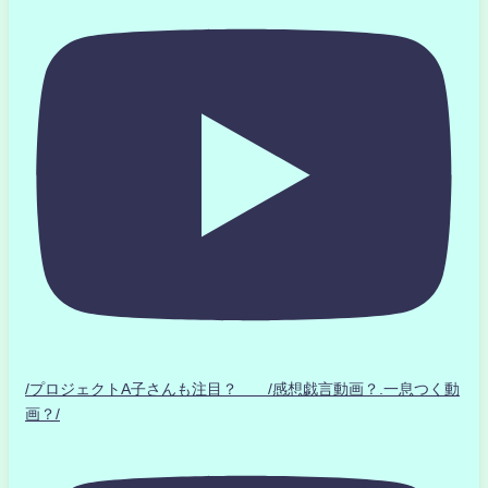
/プロジェクトA子さんも注目？ /感想戯言動画？.一息つく動
画？/