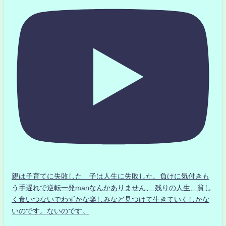
親は子育てに失敗した」子は人生に失敗した。負けに気付きも
う手遅れで逆転一発manなんかありません、 残りの人生、貧し
く食いつないでわずかな楽しみなど見つけて生きていくしかな
いのです。ないのです。