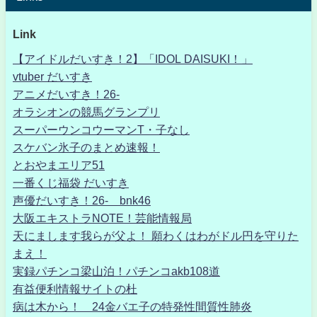
Link
【アイドルだいすき！2】「IDOL DAISUKI！」
vtuber だいすき
アニメだいすき！26-
オラシオンの競馬グランプリ
スーパーウンコウーマンT・子なし
スケバン氷子のまとめ速報！
とおやまエリア51
一番くじ福袋 だいすき
声優だいすき！26- bnk46
大阪エキストラNOTE！芸能情報局
天にまします我らが父よ！ 願わくはわがドル円を守りた
まえ！
実録パチンコ梁山泊！パチンコakb108道
有益便利情報サイトの杜
病は木から！ 24金バエ子の特発性間質性肺炎