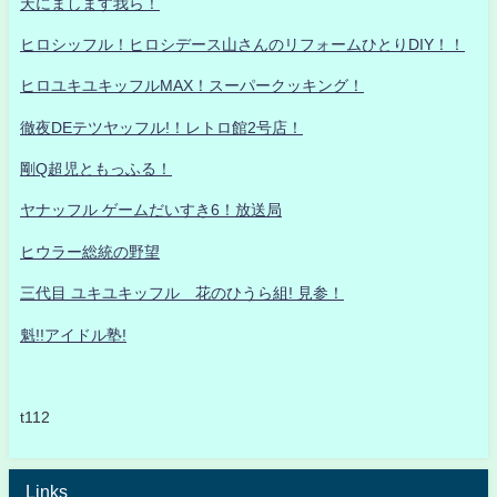
天にまします我ら！
ヒロシッフル！ヒロシデース山さんのリフォームひとりDIY！！
ヒロユキユキッフルMAX！スーパークッキング！
徹夜DEテツヤッフル!！レトロ館2号店！
剛Q超児ともっふる！
ヤナッフル ゲームだいすき6！放送局
ヒウラー総統の野望
三代目 ユキユキッフル 花のひうら組! 見参！
魁!!アイドル塾!
t112
Links