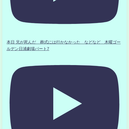
本日 兄が死んだ 葬式には行かなかった などなど 木曜ゴー
ルデン日浦劇場パート7