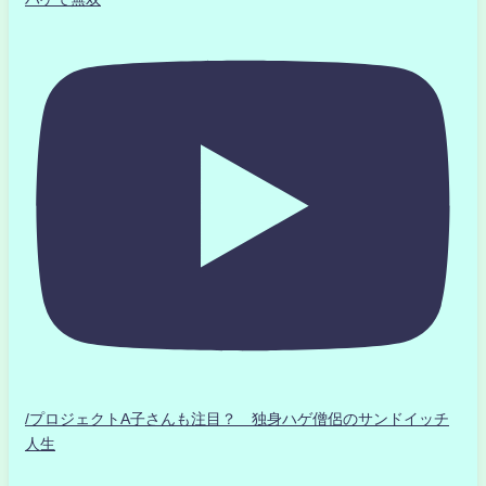
/プロジェクトA子さんも注目？ 独身ハゲ僧侶のサンドイッチ
人生