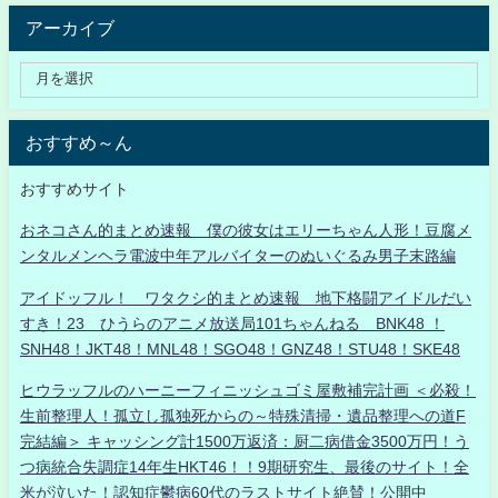
アーカイブ
おすすめ～ん
おすすめサイト
おネコさん的まとめ速報 僕の彼女はエリーちゃん人形！豆腐メ
ンタルメンヘラ電波中年アルバイターのぬいぐるみ男子末路編
アイドッフル！ ワタクシ的まとめ速報 地下格闘アイドルだい
すき！23 ひうらのアニメ放送局101ちゃんねる BNK48 ！
SNH48！JKT48！MNL48！SGO48！GNZ48！STU48！SKE48
ヒウラッフルのハーニーフィニッシュゴミ屋敷補完計画 ＜必殺！
生前整理人！孤立し孤独死からの～特殊清掃・遺品整理への道F
完結編＞ キャッシング計1500万返済：厨二病借金3500万円！う
つ病統合失調症14年生HKT46！！9期研究生、最後のサイト！全
米が泣いた！認知症鬱病60代のラストサイト絶賛！公開中