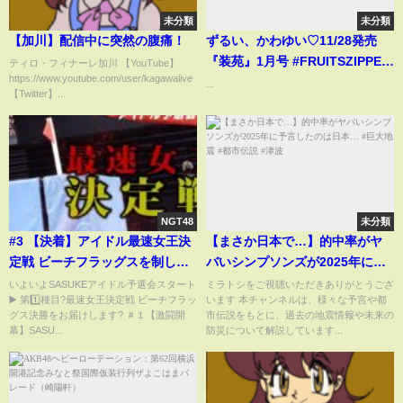
未分類
未分類
【加川】配信中に突然の腹痛！
ずるい、かわゆい♡11/28発売
『装苑』1月号 #FRUITSZIPPER
ティロ・フィナーレ加川 【YouTube】
https://www.youtube.com/user/kagawalive
#ふるっぱー #フルーツジッパー
...
【Twitter】...
#わたしの一番かわいいところ #
櫻井優衣
NGT48
未分類
#3 【決着】アイドル最速女王決
【まさか日本で…】的中率がヤ
定戦 ビーチフラッグスを制した
バいシンプソンズが2025年に予
のは？SASUKEアイドル予選会
言したのは日本… #巨大地震 #都
いよいよSASUKEアイドル予選会スタート
ミラトシをご視聴いただきありがとうござ
▶️ 第1️⃣種目?最速女王決定戦 ビーチフラッ
います 本チャンネルは、様々な予言や都
2025
市伝説 #津波
グス決勝をお届けします? ＃１【激闘開
市伝説をもとに、過去の地震情報や未来の
幕】SASU...
防災について解説しています...