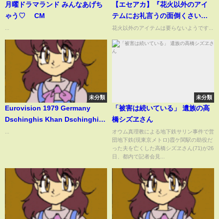
月曜ドラマランド みんなあげち
【エセアカ】『花火以外のアイ
ゃう♡ CM
テムにお礼言うの面倒くさい』
【俺を継ぐのは金バエ】
...
花火以外のアイテムは要らないようです...
未分類
未分類
Eurovision 1979 Germany
「被害は続いている」 遺族の高
Dschinghis Khan Dschinghis
橋シズヱさん
Khan HQ SUBTITLED
...
オウム真理教による地下鉄サリン事件で営
団地下鉄(現東京メトロ)霞ケ関駅の助役だ
った夫を亡くした高橋シズヱさん(71)が26
日、都内で記者会見...