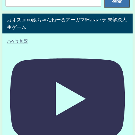
検索
カオスtomo娘ちゃんねーるアーガマ!Haraハラ!未解決人
生ゲーム
ハゲて無双