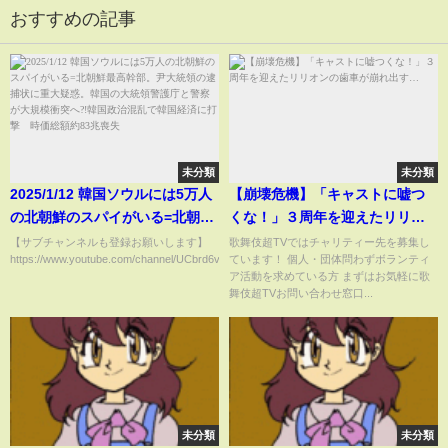
おすすめの記事
未分類
未分類
2025/1/12 韓国ソウルには5万人
【崩壊危機】「キャストに嘘つ
の北朝鮮のスパイがいる=北朝鮮
くな！」３周年を迎えたリリオ
最高幹部。尹大統領の逮捕状に
ンの歯車が崩れ出す…
【サブチャンネルも登録お願いします】
歌舞伎超TVではチャリティー先を募集し
https://www.youtube.com/channel/UCbrd6vLcjKgw5426At...
ています！ 個人・団体問わずボランティ
重大疑惑。韓国の大統領警護庁
ア活動を求めている方 まずはお気軽に歌
と警察が大規模衝突へ?!韓国政
舞伎超TVお問い合わせ窓口...
治混乱で韓国経済に打撃 時価
総額約83兆喪失
未分類
未分類