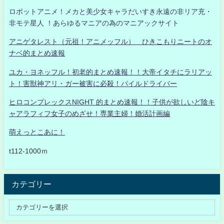
ロボットアニメ！メカと美少女キャラだいすき永遠の非リア充・
非モテ星人 ！あらゆるマニアの為のマニアックサイト
アニゲタレスト（元祖！アニメッフル） ひきこもりニートのオ
ナベ的まとめ速報
ユカ・ヨネッフル！初老的まとめ速報！！大帝イタチにラリアッ
ト！害獣神アリ・ガー被害に必殺！パイルドライバー
ヒロコンプレックスNIGHT 的まとめ速報！！子供が欲しいど陰キ
ャアラフィフ女子のめざせ！専業主婦！婚活計画編
萌えっとこあに！
t112-1000ｍ
カテゴリー