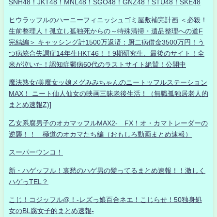
SNH48！JKT48！MNL48！SGO48！GNZ48！STU48！SKE48
ヒウラッフルのハーニーフィニッシュゴミ屋敷補完計画 ＜必殺！
生前整理人！孤立し孤独死からの～特殊清掃・遺品整理への道F
完結編＞ キャッシング計1500万返済：厨二病借金3500万円！う
つ病統合失調症14年生HKT46！！9期研究生、最後のサイト！全
米が泣いた！認知症鬱病60代のラストサイト絶賛！公開中
魔法熟女/美魔女ッ娘メグみみちゃんのニートッフルステーション
MAX！ ニート仙人仙女の映画三昧老後生活！（無職孤独居老人的
まとめ速報Z)]
乙女系腐男子のオカマッフルMAX2- FX！オ・カマトレーダーの
逆襲！！ 極道のオカマたち編（おもしろ動画まとめ速報）
スーパーウンコ！
新・ハゲッフル！哀愁のハゲ男の髪ってるまとめ速報！！激しく
ハゲっTEL？
こじ！コジッフル@！-レズっ娘百合ネエ！こじらせ！50独身処
女のBL腐女子的まとめ速報-