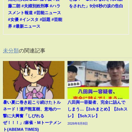
藤二朗 #夫婦別姓刑事 #ハラ
をされた」9分8秒の涙の告白
スメント報道 #芸能ニュース
#女優 #インスタ #話題 #芸能
界 #最新ニュース
未分類
の関連記事
暑い夏に巻き起こり続けたトル
八田與一容疑者、完全に詰んで
ネード！瀬戸熊直樹、意地の一
しまう…【2chまとめ】【2chス
撃に大興奮「しびれる
レ】【5chスレ】
ぜ！！！」/麻雀・Mトーナメン
2026年8月8日
ト(ABEMA TIMES)