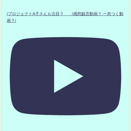
/プロジェクトA子さんも注目？ /感想戯言動画？.一息つく動
画？/