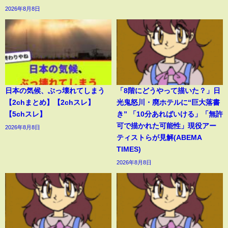
2026年8月8日
日本の気候、ぶっ壊れてしまう
「8階にどうやって描いた？」日
【2chまとめ】【2chスレ】
光鬼怒川・廃ホテルに“巨大落書
【5chスレ】
き” 「10分あればいける」「無許
可で描かれた可能性」現役アー
2026年8月8日
ティストらが見解(ABEMA
TIMES)
2026年8月8日