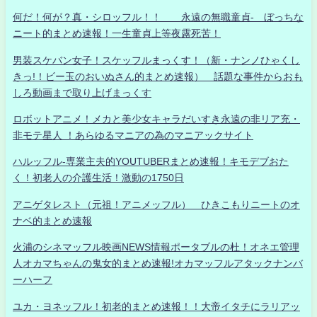
何だ！何が？真・シロッフル！！ 永遠の無職童貞- ぼっちな
ニート的まとめ速報！一生童貞上等夜露死苦！
男装スケバン女子！スケッフルまっくす！（新・ナンノひゃくし
きっ!！ビー玉のおいぬさん的まとめ速報） 話題な事件からおも
しろ動画まで取り上げまっくす
ロボットアニメ！メカと美少女キャラだいすき永遠の非リア充・
非モテ星人 ！あらゆるマニアの為のマニアックサイト
ハルッフル-専業主夫的YOUTUBERまとめ速報！キモデブおた
く！初老人の介護生活！激動の1750日
アニゲタレスト（元祖！アニメッフル） ひきこもりニートのオ
ナベ的まとめ速報
火浦のシネマッフル映画NEWS情報ポータブルの杜！オネエ管理
人オカマちゃんの鬼女的まとめ速報!オカマッフルアタックナンバ
ーハーフ
ユカ・ヨネッフル！初老的まとめ速報！！大帝イタチにラリアッ