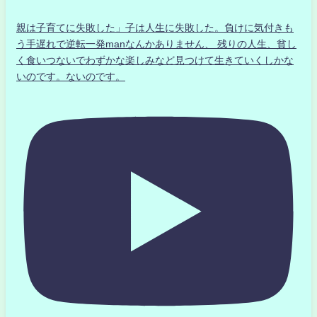
親は子育てに失敗した」子は人生に失敗した。負けに気付きも
う手遅れで逆転一発manなんかありません、 残りの人生、貧し
く食いつないでわずかな楽しみなど見つけて生きていくしかな
いのです。ないのです。