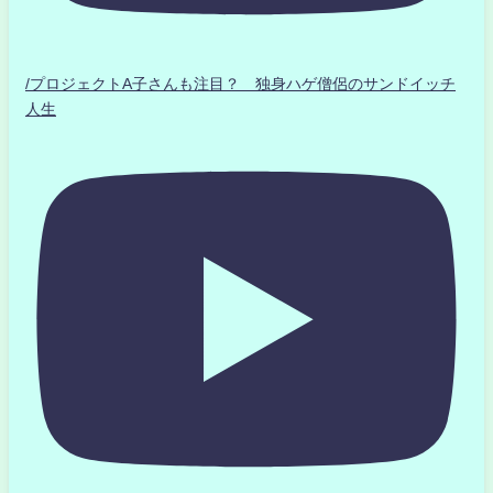
/プロジェクトA子さんも注目？ 独身ハゲ僧侶のサンドイッチ
人生