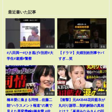
最近書いた記事
未分類
文化
#八田與一#ひき逃げ#別府#大
【ドラマ】夫婦別姓刑事ヤバ
学生#逮捕#警察
すぎ…笑
未分類
AKB48
橋本愛に集まる同情…佐藤二
【衝撃】元AKB48花田藍衣が
朗“ハラスメント報道”の裏で
丸刈り謝罪…契約解除の真相
見えた異変😨📸#橋本愛 #佐
とは？「峯岸みなみさんの話