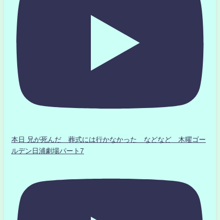
本日 兄が死んだ 葬式には行かなかった などなど 木曜ゴー
ルデン日浦劇場パート7