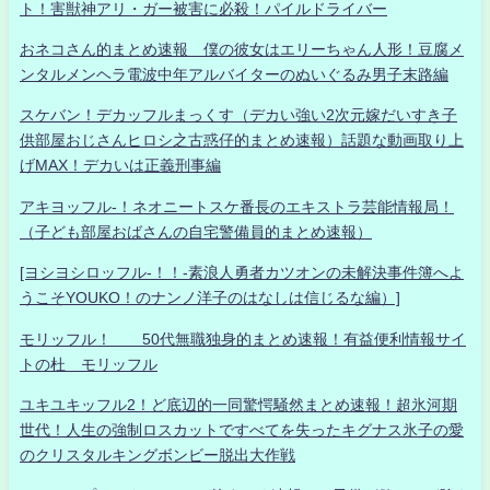
ト！害獣神アリ・ガー被害に必殺！パイルドライバー
おネコさん的まとめ速報 僕の彼女はエリーちゃん人形！豆腐メ
ンタルメンヘラ電波中年アルバイターのぬいぐるみ男子末路編
スケバン！デカッフルまっくす（デカい強い2次元嫁だいすき子
供部屋おじさんヒロシ之古惑仔的まとめ速報）話題な動画取り上
げMAX！デカいは正義刑事編
アキヨッフル-！ネオニートスケ番長のエキストラ芸能情報局！
（子ども部屋おばさんの自宅警備員的まとめ速報）
[ヨシヨシロッフル-！！-素浪人勇者カツオンの未解決事件簿へよ
うこそYOUKO！のナンノ洋子のはなしは信じるな編）]
モリッフル！ 50代無職独身的まとめ速報！有益便利情報サイ
トの杜 モリッフル
ユキユキッフル2！ど底辺的一同驚愕騒然まとめ速報！超氷河期
世代！人生の強制ロスカットですべてを失ったキグナス氷子の愛
のクリスタルキングボンビー脱出大作戦