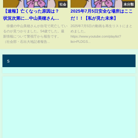
社会
未分類
【速報】亡くなった原因は？
2025年7月5日安全な場所はここ
状況次第に…中山美穂さん
だ！！【私が見た未来】
（54） 自宅で死去【スーパーJ
俳優の中山美穂さんが自宅で死亡してい
2025年7月5日の動画を再生リストにまと
るのが見つかりました。54歳でした。最
めました。
チャンネル】(2024年12月6日)
新情報について警視庁から報告です。
https://www.youtube.com/playlist?
（社会部・石出大地記者報告...
list=PLDGS...
s