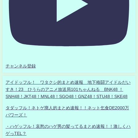
チャンネル登録
アイドッフル！ ワタクシ的まとめ速報 地下格闘アイドルだい
すき！23 ひうらのアニメ放送局101ちゃんねる BNK48 ！
SNH48！JKT48！MNL48！SGO48！GNZ48！STU48！SKE48
タダッフル！ネトゲ廃人的まとめ速報！！ネット乞食DE2000万
パワーズ！
・ハゲッフル！哀愁のハゲ男の髪ってるまとめ速報！！激しくハ
ゲっTEL？