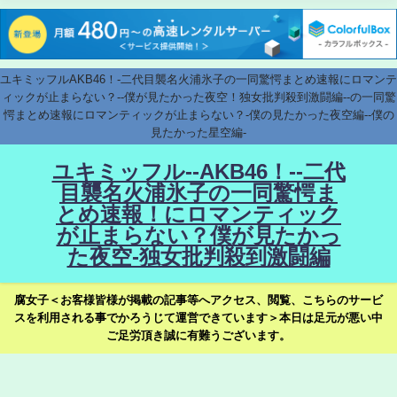
ユキミッフルAKB46！-二代目襲名火浦氷子の一同驚愕まとめ速報にロマンテ
ィックが止まらない？--僕が見たかった夜空！独女批判殺到激闘編--の一同驚
愕まとめ速報にロマンティックが止まらない？-僕の見たかった夜空編--僕の
見たかった星空編-
ユキミッフル--AKB46！--二代
目襲名火浦氷子の一同驚愕ま
とめ速報！にロマンティック
が止まらない？僕が見たかっ
た夜空-独女批判殺到激闘編
腐女子＜お客様皆様が掲載の記事等へアクセス、閲覧、こちらのサービ
スを利用される事でかろうじて運営できています＞本日は足元が悪い中
ご足労頂き誠に有難うございます。