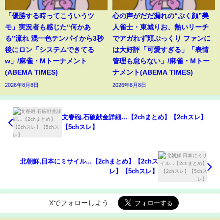
「優勝する時ってこういうツ
心の声がだだ漏れの“ぷく顔”美
モ」実況者も感じた“何かあ
人雀士・東城りお、熱いリーチ
る”流れ 混一色テンパイから3秒
でアガれず頬ぷっくり ファンに
後にロン「システムできてる
は大好評「可愛すぎる」「表情
w」/麻雀・Mトーナメント
管理も怠らない」/麻雀・Mトー
(ABEMA TIMES)
ナメント(ABEMA TIMES)
2026年8月8日
2026年8月8日
文春砲,石破献金詳細…【2chまとめ】【2chスレ】
【5chスレ】
北朝鮮,日本にミサイル...【2chまとめ】【2chス
レ】【5chスレ】
Xでフォローしよう