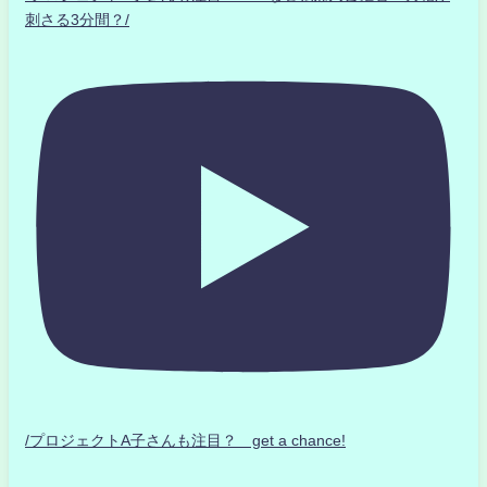
刺さる3分間？/
/プロジェクトA子さんも注目？ get a chance!