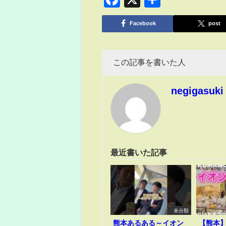
有
Facebook
post
この記事を書いた人
negigasuki
最近書いた記事
未分類
熊本あるある～イオン
【熊本