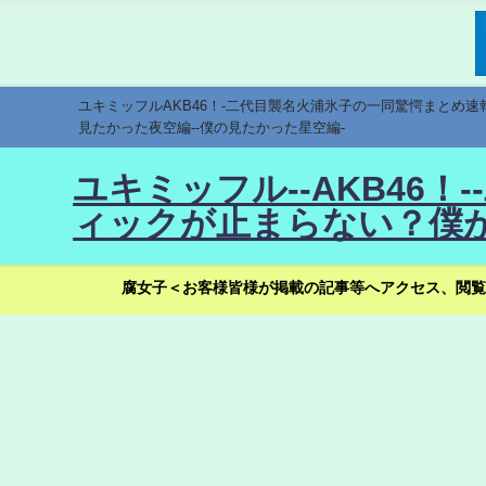
ユキミッフルAKB46！-二代目襲名火浦氷子の一同驚愕まとめ
見たかった夜空編--僕の見たかった星空編-
ユキミッフル--AKB46
ィックが止まらない？僕が
腐女子＜お客様皆様が掲載の記事等へアクセス、閲覧