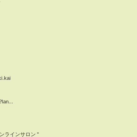
/
.kai​
lan...​
ンラインサロン "