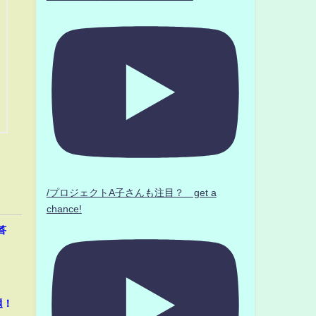
/プロジェクトA子さんも注目？ get a
chance!
答
題！