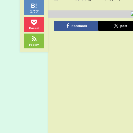
はてブ
Facebook
post
Pocket
Feedly