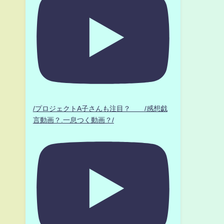
/プロジェクトA子さんも注目？ /感想戯
言動画？.一息つく動画？/