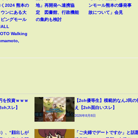
く2024 熊本の
地」再開発へ連携協
ンモール熊本の爆発事
タウンにある大
定 図書館、行政機能
故について」会見
ッピングモール
の集約も検討
MALL
TO Walking
Kumamoto,
円を投資ｗｗｗ
【2ch優等生】模範的なんJ民の
2chスレ】
え【2ch面白いスレ】
2026年8月8日
8）、“顔出しが
「ご夫婦でデートですか」と話