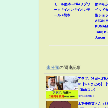
モール熊本～🖼️#リブワ
熊本を歩
ーク #イオン #イオンモ
ベッド
ール #熊本
型ショ
AEON 
KUMAMO
Tour, 
Japan
未分類
の関連記事
アラブ、秋田へ2兆
ｗ【2chまとめ】【
【5chスレ】
2026年8月8日
木下優樹菜さん（3