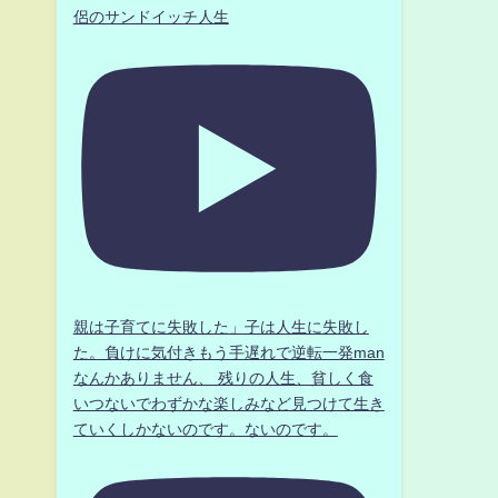
侶のサンドイッチ人生
親は子育てに失敗した」子は人生に失敗し
た。負けに気付きもう手遅れで逆転一発man
なんかありません、 残りの人生、貧しく食
いつないでわずかな楽しみなど見つけて生き
ていくしかないのです。ないのです。