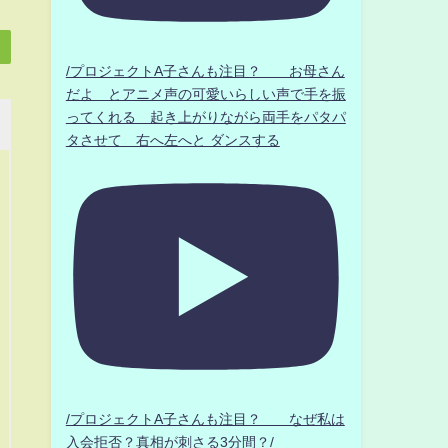
/プロジェクトA子さんも注目？ お母さん
だよ とアニメ声の可愛いらしい声で手を振
ってくれる 起き上がりながら両手をパタパ
タさせて 右へ左へと ダンスする
/プロジェクトA子さんも注目？ なぜ私は
入会拒否？真相が刺さる3分間？/