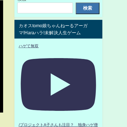
検索
カオスtomo娘ちゃんねーるアーガ
マ!Haraハラ!未解決人生ゲーム
ハゲて無双
/プロジェクトA子さんも注目？ 独身ハゲ僧