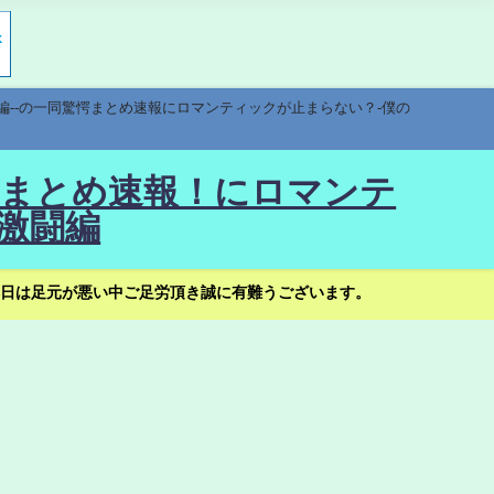
編--の一同驚愕まとめ速報にロマンティックが止まらない？-僕の
驚愕まとめ速報！にロマンテ
激闘編
日は足元が悪い中ご足労頂き誠に有難うございます。