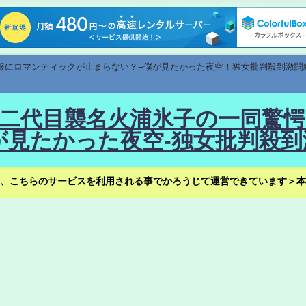
速報にロマンティックが止まらない？--僕が見たかった夜空！独女批判殺到激闘
！--二代目襲名火浦氷子の一同
見たかった夜空-独女批判殺到
、こちらのサービスを利用される事でかろうじて運営できています＞本