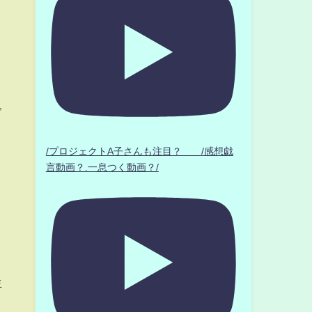
ク
ぎ
/プロジェクトA子さんも注目？ /感想戯
言動画？.一息つく動画？/
元
生