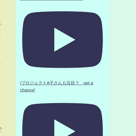
エ
に
な
/プロジェクトA子さんも注目？ get a
chance!
で