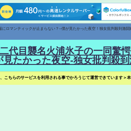
速報にロマンティックが止まらない？--僕が見たかった夜空！独女批判殺到激闘
！--二代目襲名火浦氷子の一同
見たかった夜空-独女批判殺到
、こちらのサービスを利用される事でかろうじて運営できています＞本