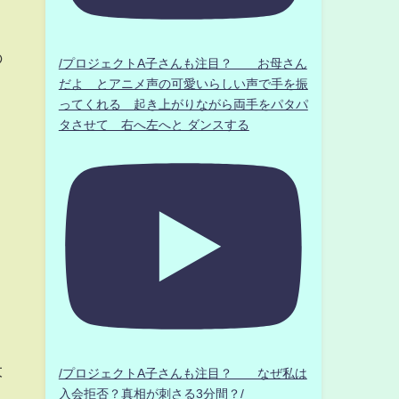
の
/プロジェクトA子さんも注目？ お母さん
だよ とアニメ声の可愛いらしい声で手を振
ってくれる 起き上がりながら両手をパタパ
タさせて 右へ左へと ダンスする
大
/プロジェクトA子さんも注目？ なぜ私は
入会拒否？真相が刺さる3分間？/