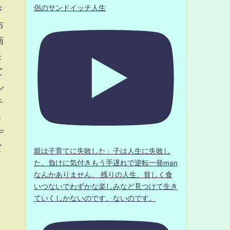
侶のサンドイッチ人生
が
布
画
任
て
ル
チ
っ
デ
ズ
親は子育てに失敗した」子は人生に失敗し
た。負けに気付きもう手遅れで逆転一発man
なんかありません、 残りの人生、貧しく食
いつないでわずかな楽しみなど見つけて生き
ていくしかないのです。ないのです。
も