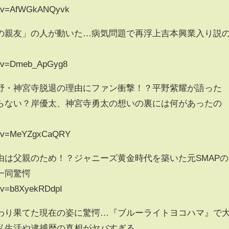
ch?v=AfWGkANQyvk
の親友」の人が動いた…病気問題で再浮上吉本興業入り説
ch?v=Dmeb_ApGyg8
野・神宮寺脱退の理由にファン衝撃！？平野紫耀が語った
らない？岸優太、神宮寺勇太の想いの裏には何があったの
ch?v=MeYZgxCaQRY
由は父親のため！？ジャニーズ黄金時代を築いた元SMAPの
一同驚愕
h?v=b8XyekRDdpI
わり果てた現在の姿に驚愕…『ブルーライトヨコハマ』で
私生活や逮捕歴の真相がヤバすぎる