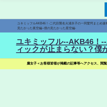
ユキミッフルAKB46！-二代目襲名火浦氷子の一同驚愕まとめ
見たかった夜空編--僕の見たかった星空編-
ユキミッフル--AKB46
ィックが止まらない？僕が
腐女子＜お客様皆様が掲載の記事等へアクセス、閲覧