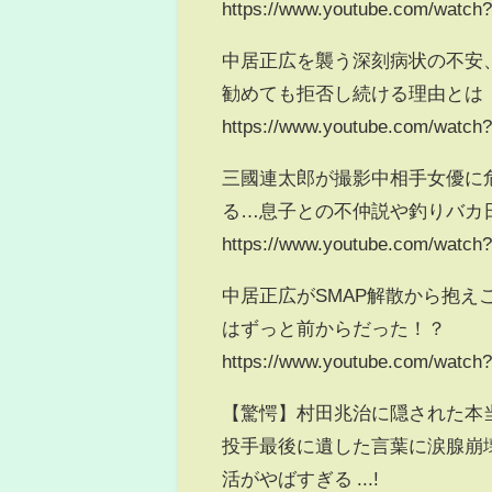
https://www.youtube.com/watch
中居正広を襲う深刻病状の不安
勧めても拒否し続ける理由とは
https://www.youtube.com/wat
三國連太郎が撮影中相手女優に
る…息子との不仲説や釣りバカ
https://www.youtube.com/watc
中居正広がSMAP解散から抱
はずっと前からだった！？
https://www.youtube.com/watc
【驚愕】村田兆治に隠された本当
投手最後に遺した言葉に涙腺崩
活がやばすぎる ...!