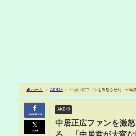
ホーム
AKB48
中居正広ファンを激怒させた「50歳
AKB48
Facebook
中居正広ファンを激怒
post
る…「中居君が大変な