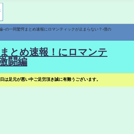
編--の一同驚愕まとめ速報にロマンティックが止まらない？-僕の
驚愕まとめ速報！にロマンテ
激闘編
日は足元が悪い中ご足労頂き誠に有難うございます。