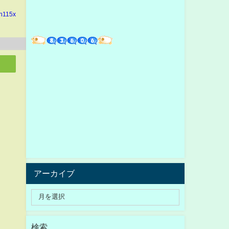
in115x
アーカイブ
検索