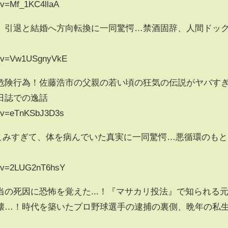
?v=Mf_1KC4llaA
、引退と結婚へ方向転換に一同驚愕…禁酒固辞、人間ドッ
ch?v=Vw1USgnyVkE
危険行為！佐藤浩市の父親の若い頃の狂気の伝説がヤバす
日誌での逸話
h?v=eTnKSbJ3D3s
えこみすぎて、体を病んでいた真実に一同驚愕…悪循環のもと
h?v=2LUG2nT6hsY
の死因に恐怖を覚えた...！『マサカリ投法』で知られる
壊…！時代を築いたプロ野球選手の逮捕の裏側、晩年の私