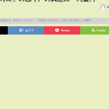
j
はてブ
Pocket
Feedly