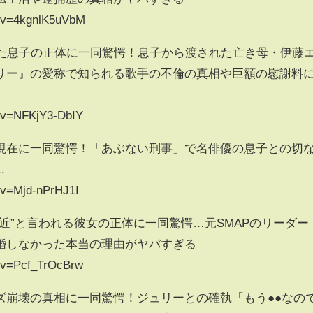
h?v=4kgnlK5uVbM
きた息子の正体に一同驚愕！息子から渡された亡き母・伊藤
リー』の愛称で知られる歌手の不倫の真相や巨額の慰謝料
h?v=NFKjY3-DbIY
現在に一同驚愕！「あぶない刑事」で名俳優の息子との切
.
?v=Mjd-nPrHJ1I
近”と言われる彼女の正体に一同驚愕…元SMAPのリーダー
婚しなかった本当の理由がヤバすぎる
h?v=Pcf_TrOcBrw
ズ崩壊の真相に一同驚愕！ジュリーとの確執「もう●●なの