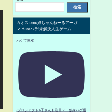
検索
カオスtomo娘ちゃんねーるアーガ
マ!Haraハラ!未解決人生ゲーム
ハゲて無双
/プロジェクトA子さんも注目？ 独身ハゲ僧