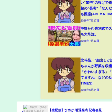
い“驚愕”の投げで
超の“長考”「なん
も困惑(ABEMA TIM
2026年7月17日
中野たむ告別式で
ち大号泣。
2026年7月13日
北斗晶、“顔出しが
ちゃんが野菜を収
「かわいすぎる」
てますね」などの反響
TIMES)
2026年6月24日
【生配信】ひめか 引退発表 記者会見