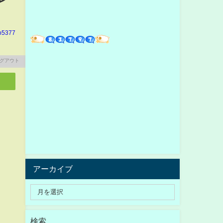
o5377
アーカイブ
検索