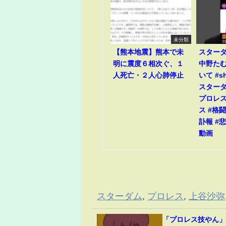
未分類
【熊本地震】熊本で未
スター
明に震度６相次ぐ、１
中野たむ
人死亡・２人心肺停止
いて #sho
スターダム
プロレス
ス #格闘
訃報 #悲
動画
スターダム
,
プロレス
,
上谷沙弥
「プロレス技やん