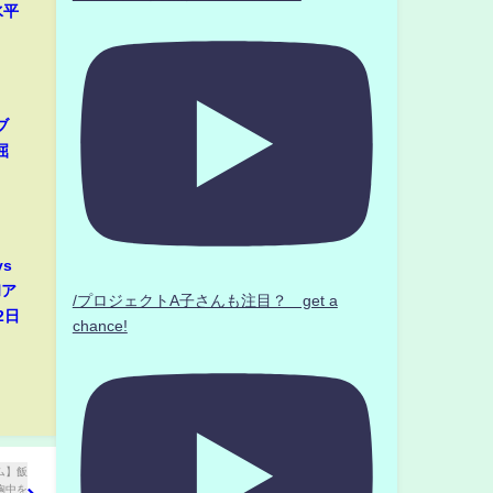
水平
ブ
屈
s
和ア
/プロジェクトA子さんも注目？ get a
2日
chance!