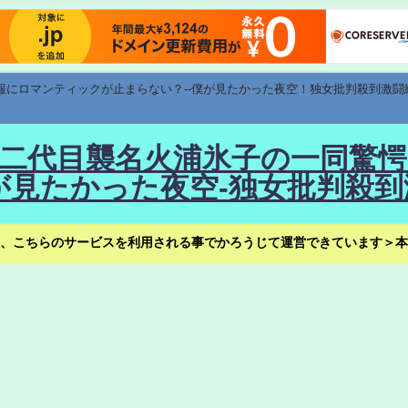
速報にロマンティックが止まらない？--僕が見たかった夜空！独女批判殺到激闘
！--二代目襲名火浦氷子の一同
見たかった夜空-独女批判殺到
、こちらのサービスを利用される事でかろうじて運営できています＞本