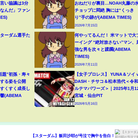
物言い協議は3分
おねだりが裏目…NOAH丸藤の
だなんだ」ファン
チョップに悶絶 胸には“くっき
ES)
り”手の跡が(ABEMA TIMES)
2026年7月15日
スターダム選手た
何やってるんだ！ 米マットで大
ーイング “絶対放さない”マン、
強な男を次々と蹂躙(ABEMA
TIMES)
2026年7月11日
話題”初孫・寿々
【女子プロレス】 YUNA＆ソイ v
穫する姿を公開
DASH・チサコ＆松本浩代＜令
「すくすく成長し
ルテマパワーズ＞｜2025年1月1
(ABEMA
宮城・仙台PIT
2026年5月16日
【スターダム】飯田沙耶が号泣で胸中を告白！