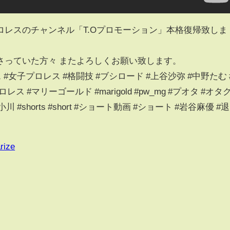
ロレスのチャンネル「T.Oプロモーション」本格復帰致しま
さっていた方々 またよろしくお願い致します。
レス #女子プロレス #格闘技 #ブシロード #上谷沙弥 #中野たむ 
レス #マリーゴールド #marigold #pw_mg #プオタ #オタ
小川 #shorts #short #ショート動画 #ショート #岩谷麻優 #退
rize