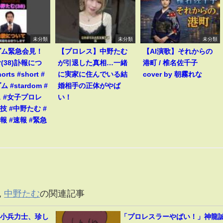
未分類
未分類
未分類
ダム緊急会見！
【プロレス】中野たむ
【AI演歌】それからの
(38)訃報につ
が引退した真相…一緒
港町 / 椎名佐千子
rts #short #
に実家に住んでいる結
cover by 朝霧れな
 #stardom #
婚相手の正体がやば
 #女子プロレ
い！
技 #中野たむ #
報 #速報 #緊急
,
中野たむ
の関連記事
」小兵力士、珍し
「プロレスラーやばい！」神龍