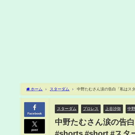
ホーム
スターダム
中野たむさん涙の告白「私はスターダム」
レス #格闘技 #中野たむ #引退 #暴露 #カミングアウト
スターダム
プロレス
上谷沙弥
中
Facebook
中野たむさん涙の告白
post
#shorts #short 