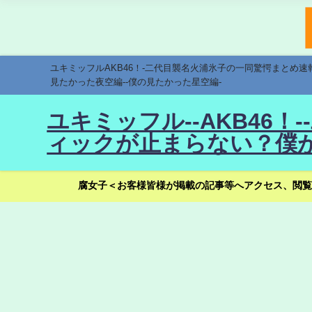
ユキミッフルAKB46！-二代目襲名火浦氷子の一同驚愕まとめ
見たかった夜空編--僕の見たかった星空編-
ユキミッフル--AKB46
ィックが止まらない？僕が
腐女子＜お客様皆様が掲載の記事等へアクセス、閲覧