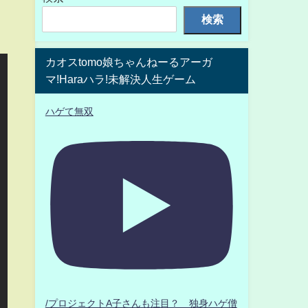
検索
カオスtomo娘ちゃんねーるアーガ
マ!Haraハラ!未解決人生ゲーム
ハゲて無双
/プロジェクトA子さんも注目？ 独身ハゲ僧