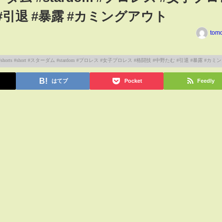
 #引退 #暴露 #カミングアウト
tom
はてブ
Pocket
Feedly