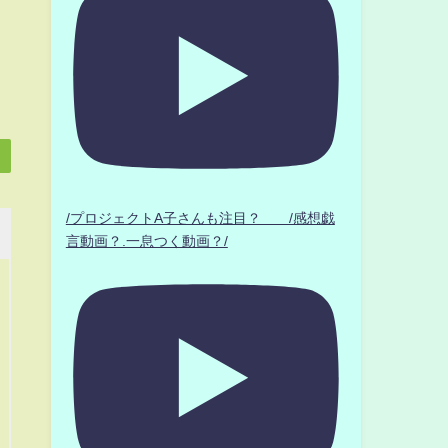
/プロジェクトA子さんも注目？ /感想戯
言動画？.一息つく動画？/