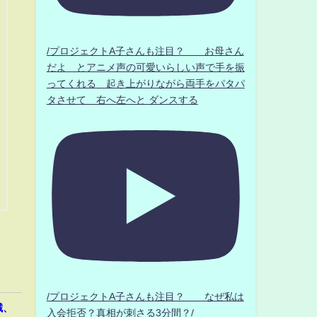
/プロジェクトA子さんも注目？ お母さん
だよ とアニメ声の可愛いらしい声で手を振
ってくれる 起き上がりながら両手をパタパ
タさせて 右へ左へと ダンスする
/プロジェクトA子さんも注目？ なぜ私は
誠、
入会拒否？真相が刺さる3分間？/