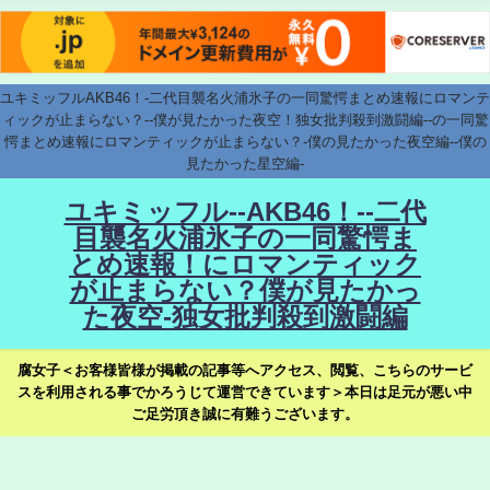
ユキミッフルAKB46！-二代目襲名火浦氷子の一同驚愕まとめ速報にロマンテ
ィックが止まらない？--僕が見たかった夜空！独女批判殺到激闘編--の一同驚
愕まとめ速報にロマンティックが止まらない？-僕の見たかった夜空編--僕の
見たかった星空編-
ユキミッフル--AKB46！--二代
目襲名火浦氷子の一同驚愕ま
とめ速報！にロマンティック
が止まらない？僕が見たかっ
た夜空-独女批判殺到激闘編
腐女子＜お客様皆様が掲載の記事等へアクセス、閲覧、こちらのサービ
スを利用される事でかろうじて運営できています＞本日は足元が悪い中
ご足労頂き誠に有難うございます。