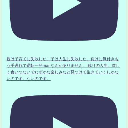
親は子育てに失敗した」子は人生に失敗した。負けに気付きも
う手遅れで逆転一発manなんかありません、 残りの人生、貧し
く食いつないでわずかな楽しみなど見つけて生きていくしかな
いのです。ないのです。