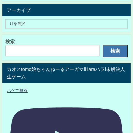
アーカイブ
検索
検索
カオスtomo娘ちゃんねーるアーガマ!Haraハラ!未解決人
生ゲーム
ハゲて無双