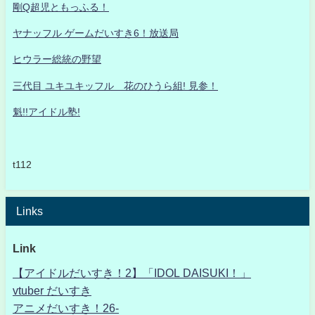
剛Q超児ともっふる！
ヤナッフル ゲームだいすき6！放送局
ヒウラー総統の野望
三代目 ユキユキッフル 花のひうら組! 見参！
魁!!アイドル塾!
t112
Links
Link
【アイドルだいすき！2】「IDOL DAISUKI！」
vtuber だいすき
アニメだいすき！26-