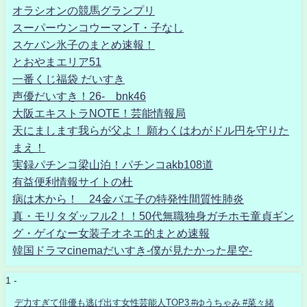
オラシオンの競馬グランプリ
スーパーウンコウーマンT・子なし
スケバン氷子のまとめ速報！
とおやまエリア51
一番くじ福袋 だいすき
声優だいすき！26- bnk46
大阪エキストラNOTE！芸能情報局
天にまします我らが父よ！ 願わくはわがドル円を守りた
まえ！
実録パチンコ梁山泊！パチンコakb108道
有益便利情報サイトの杜
病は木から！ 24金バエ子の特発性間質性肺炎
真・モリタダッフル2！！50代無職独身ガチホモ童貞ギン
グ・ゲイなー女装子オネエ的まとめ速報
韓国ドラマcinemaだいすき-僕が見たかった星空-
1 -
デ力すぎて俳優も逃げ出す女性芸能人TOP3 #ゆうちゃみ #菜々緒