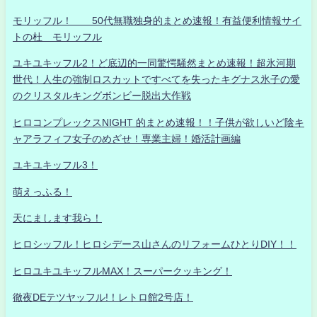
モリッフル！ 50代無職独身的まとめ速報！有益便利情報サイ
トの杜 モリッフル
ユキユキッフル2！ど底辺的一同驚愕騒然まとめ速報！超氷河期
世代！人生の強制ロスカットですべてを失ったキグナス氷子の愛
のクリスタルキングボンビー脱出大作戦
ヒロコンプレックスNIGHT 的まとめ速報！！子供が欲しいど陰キ
ャアラフィフ女子のめざせ！専業主婦！婚活計画編
ユキユキッフル3！
萌えっふる！
天にまします我ら！
ヒロシッフル！ヒロシデース山さんのリフォームひとりDIY！！
ヒロユキユキッフルMAX！スーパークッキング！
徹夜DEテツヤッフル!！レトロ館2号店！