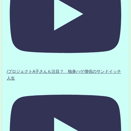
/プロジェクトA子さんも注目？ 独身ハゲ僧侶のサンドイッチ
人生