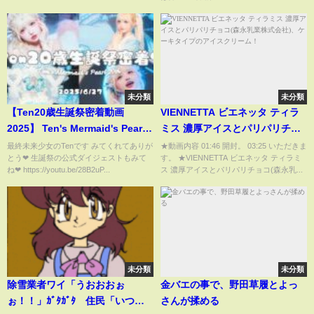
未分類
未分類
【Ten20歳生誕祭密着動画
VIENNETTA ビエネッタ ティラ
2025】 Ten's Mermaid's Pearl
ミス 濃厚アイスとパリパリチョ
20th
コ(森永乳業株式会社)、ケーキタ
最終未来少女のTenです みてくれてありが
★動画内容 01:46 開封。 03:25 いただきま
とう❤︎ 生誕祭の公式ダイジェストもみて
す。 ★VIENNETTA ビエネッタ ティラミ
イプのアイスクリーム！
ね‪‪❤︎ https://youtu.be/28B2uP...
ス 濃厚アイスとパリパリチョコ(森永乳...
未分類
未分類
除雪業者ワイ「うおおおぉ
金バエの事で、野田草履とよっ
ぉ！！」ｶﾞﾀｶﾞﾀ 住民「いつも
さんが揉める