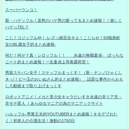
スーパーウンコ！
新・ハゲッフル！哀愁のハゲ男の髪ってるまとめ速報！！激しく
ハゲっTEL？
こじ！コジッフル@！-レズっ娘百合ネエ！こじらせ！50独身処
女のBL腐女子的まとめ速報-
何だ！何が？真・シロッフル！！ 永遠の無職童貞- ぼっちな
ニート的まとめ速報！一生童貞上等夜露死苦！
男装スケバン女子！スケッフルまっくす！（新・ナンノひゃくし
きっ!！ビー玉のおいぬさん的まとめ速報） 話題な事件からおも
しろ動画まで取り上げまっくす
ロボットアニメ！メカと美少女キャラだいすき永遠の非リア充・
非モテ星人 ！あらゆるマニアの為のマニアックサイト
ハルッフル-専業主夫的YOUTUBERまとめ速報！キモデブおた
く！初老人の介護生活！激動の1750日