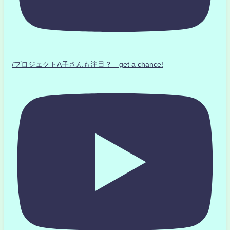
/プロジェクトA子さんも注目？ get a chance!