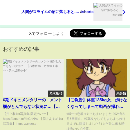
人間がスライムの沼に落ちると…. #shorts
Xでフォローしよう
おすすめの記事
乃木坂46
未分類
6期ドキュメンタリーのコメント
【ご報告】体重135kg女、歩けな
欄がとんでもない状況に…【乃
くなってしまって動画が撮れな
木坂46・乃木坂工事中・乃木坂
くなりました。
【井上和1st写真集 限定カバー】
#報告 #悲報 #やっちまいました 2024年3
https://amzn.to/4hGnNAz 【筒井あやめ1st
月8日現在、松葉杖なしでもよちよち歩け
配信中】
写真集】 https://amzn.t...
るまでに回復しました? (まだ外に出る時
は怖いので松葉...