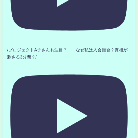
/プロジェクトA子さんも注目？ なぜ私は入会拒否？真相が
刺さる3分間？/