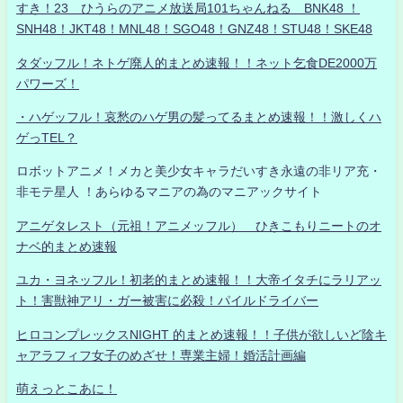
すき！23 ひうらのアニメ放送局101ちゃんねる BNK48 ！
SNH48！JKT48！MNL48！SGO48！GNZ48！STU48！SKE48
タダッフル！ネトゲ廃人的まとめ速報！！ネット乞食DE2000万
パワーズ！
・ハゲッフル！哀愁のハゲ男の髪ってるまとめ速報！！激しくハ
ゲっTEL？
ロボットアニメ！メカと美少女キャラだいすき永遠の非リア充・
非モテ星人 ！あらゆるマニアの為のマニアックサイト
アニゲタレスト（元祖！アニメッフル） ひきこもりニートのオ
ナベ的まとめ速報
ユカ・ヨネッフル！初老的まとめ速報！！大帝イタチにラリアッ
ト！害獣神アリ・ガー被害に必殺！パイルドライバー
ヒロコンプレックスNIGHT 的まとめ速報！！子供が欲しいど陰キ
ャアラフィフ女子のめざせ！専業主婦！婚活計画編
萌えっとこあに！