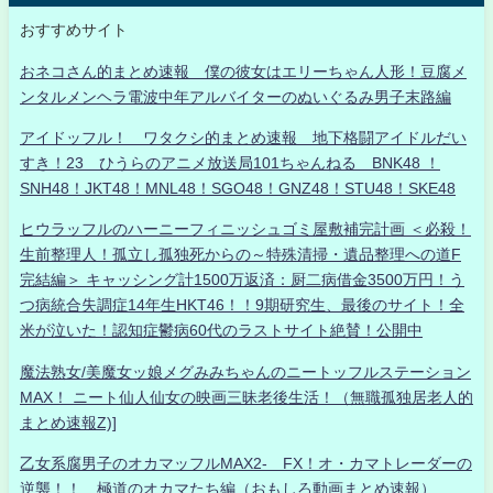
おすすめサイト
おネコさん的まとめ速報 僕の彼女はエリーちゃん人形！豆腐メ
ンタルメンヘラ電波中年アルバイターのぬいぐるみ男子末路編
アイドッフル！ ワタクシ的まとめ速報 地下格闘アイドルだい
すき！23 ひうらのアニメ放送局101ちゃんねる BNK48 ！
SNH48！JKT48！MNL48！SGO48！GNZ48！STU48！SKE48
ヒウラッフルのハーニーフィニッシュゴミ屋敷補完計画 ＜必殺！
生前整理人！孤立し孤独死からの～特殊清掃・遺品整理への道F
完結編＞ キャッシング計1500万返済：厨二病借金3500万円！う
つ病統合失調症14年生HKT46！！9期研究生、最後のサイト！全
米が泣いた！認知症鬱病60代のラストサイト絶賛！公開中
魔法熟女/美魔女ッ娘メグみみちゃんのニートッフルステーション
MAX！ ニート仙人仙女の映画三昧老後生活！（無職孤独居老人的
まとめ速報Z)]
乙女系腐男子のオカマッフルMAX2- FX！オ・カマトレーダーの
逆襲！！ 極道のオカマたち編（おもしろ動画まとめ速報）