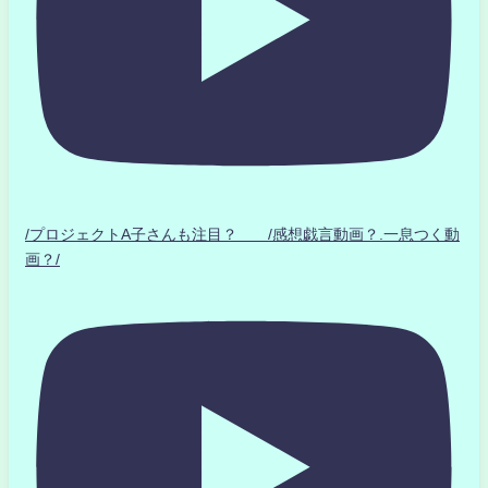
/プロジェクトA子さんも注目？ /感想戯言動画？.一息つく動
画？/