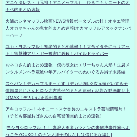
アニゲタレスト（元祖！アニメッフル） ひきこもりニートのオ
ナベ的まとめ速報
火浦のシネマッフル映画NEWS情報ポータブルの杜！オネエ管理
人オカマちゃんの鬼女的まとめ速報!オカマッフルアタックナンバ
ーハーフ
ユカ・ヨネッフル！初老的まとめ速報！！大帝イタチにラリアッ
ト！害獣神アリ・ガー被害に必殺！パイルドライバー
おネコさん的まとめ速報 僕の彼女はエリーちゃん人形！豆腐メ
ンタルメンヘラ電波中年アルバイターのぬいぐるみ男子末路編
スケバン！デカッフルまっくす（デカい強い2次元嫁だいすき子
供部屋おじさんヒロシ之古惑仔的まとめ速報）話題な動画取り上
げMAX！デカいは正義刑事編
アキヨッフル-！ネオニートスケ番長のエキストラ芸能情報局！
（子ども部屋おばさんの自宅警備員的まとめ速報）
[ヨシヨシロッフル-！！-素浪人勇者カツオンの未解決事件簿へよ
うこそYOUKO！のナンノ洋子のはなしは信じるな編）]