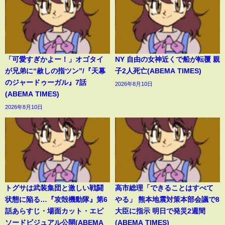
「可愛すぎかよー！」オゴタイ
NY 自由の女神近くで船が転覆 親
が兄弟に“赦しの指ツン”/『天幕
子2人死亡(ABEMA TIMES)
のジャードゥーガル』7話
2026年8月10日
(ABEMA TIMES)
2026年8月10日
トグサは武装集団と激しい戦闘
高市総理「できることはすべて
状態に陥る…『攻殻機動隊』第6
やる」 熊本地震対策本部会議で8
話あらすじ・場面カット・エピ
大臣に指示 明日で発災2週間
ソードビジュアル公開(ABEMA
(ABEMA TIMES)