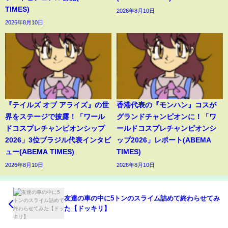
TIMES)
2026年8月10日
2026年8月10日
『テイルズ オブ アライズ』の世
香港代表の『モンハン』コスが
界をステージで披露！「ワール
グランドチャンピオンに！「ワ
ドコスプレチャンピオンシップ
ールドコスプレチャンピオンシ
2026」3位ブラジル代表インタビ
ップ2026」レポート(ABEMA
ュー(ABEMA TIMES)
TIMES)
2026年8月10日
2026年8月10日
友達の車の中に5トンのスライム詰めて終わらせてみ
た【ドッキリ】