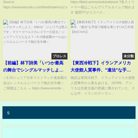
お疲れ様！これ飲んで！」袋に
Source:
https://linktr.ee/morisekisekimori ?各ストリ
https://newmatosoku.com/feed/main/rss2.xml...
ーマー様はこちらでリアルタイムで観れま
入れた飲み物 ワイ「あざっ
す 森関YTがリスペク...
す！！」→結果・・・・
プロレス
未分類
【前編】林下詩美「いつか最高
【東西冷戦下】イランアメリカ
の舞台でシングルマッチしよ
大使館人質事件、"違法"な手段
う」MIRAI「ジュリアは恩人で
で報復を果たすCIA工作員
＜8.19ジュリア日本ラストマッチ後楽園大
物語は東西冷戦下、イランアメリカ大使館
会はレッスルユニバースで独占生中継＞
人質事件から幕をあける。1979年、アメ
す」マリーゴールドのレスラー
【BOCW#1】
ご視聴はこちら → https://www.wrestle-...
リカは共産主義の脅威に晒されていた。そ
が語る！ジュリアってどんな
んな中、イランのテヘラン...
人？＜8.19後楽園ホールはレッ
スルユニバースで独占生中継＞
s