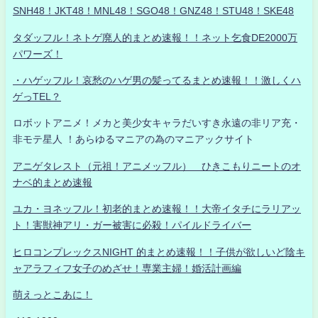
SNH48！JKT48！MNL48！SGO48！GNZ48！STU48！SKE48
タダッフル！ネトゲ廃人的まとめ速報！！ネット乞食DE2000万
パワーズ！
・ハゲッフル！哀愁のハゲ男の髪ってるまとめ速報！！激しくハ
ゲっTEL？
ロボットアニメ！メカと美少女キャラだいすき永遠の非リア充・
非モテ星人 ！あらゆるマニアの為のマニアックサイト
アニゲタレスト（元祖！アニメッフル） ひきこもりニートのオ
ナベ的まとめ速報
ユカ・ヨネッフル！初老的まとめ速報！！大帝イタチにラリアッ
ト！害獣神アリ・ガー被害に必殺！パイルドライバー
ヒロコンプレックスNIGHT 的まとめ速報！！子供が欲しいど陰キ
ャアラフィフ女子のめざせ！専業主婦！婚活計画編
萌えっとこあに！