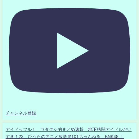
チャンネル登録
アイドッフル！ ワタクシ的まとめ速報 地下格闘アイドルだい
すき！23 ひうらのアニメ放送局101ちゃんねる BNK48 ！