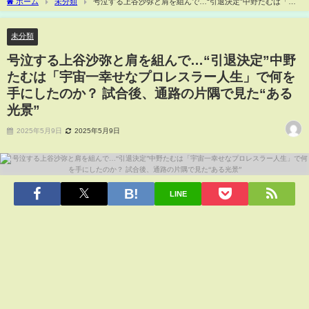
ホーム
未分類
号泣する上谷沙弥と肩を組んで…“引退決定”中野たむは「宇
宙一幸せなプロレスラー人生」で何を手にしたのか？ 試合後、通路の片隅で見た“ある
光景”
未分類
号泣する上谷沙弥と肩を組んで…“引退決定”中野
たむは「宇宙一幸せなプロレスラー人生」で何を
手にしたのか？ 試合後、通路の片隅で見た“ある
光景”
2025年5月9日
2025年5月9日
LINE