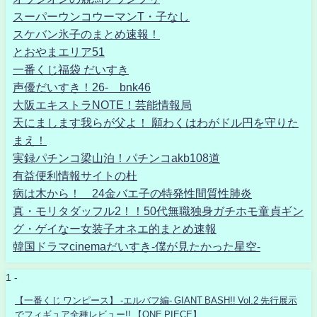
スーパーウンコウーマンT・子なし
スケバン氷子のまとめ速報！
とおやまエリア51
一番くじ福袋 だいすき
声優だいすき！26- bnk46
大阪エキストラNOTE！芸能情報局
天にまします我らが父よ！ 願わくはわがドル円を守りた
まえ！
実録パチンコ梁山泊！パチンコakb108道
有益便利情報サイトの杜
病は木から！ 24金バエ子の特発性間質性肺炎
真・モリタダッフル2！！50代無職独身ガチホモ童貞ギン
グ・ゲイなー女装子オネエ的まとめ速報
韓国ドラマcinemaだいすき-僕が見たかった星空-
1 -
【一番くじ ワンピース】 -エルバフ編- GIANT BASH!! Vol.2 先行展示
でフィギュア全種レビュー!! 【ONE PIECE】