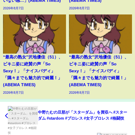
いない感…」(ABEMA TIMES)
(ABEMA TIMES)
2026年8月7日
2026年8月7日
“最高の熟女”沢地優佳（51）、
“最高の熟女”沢地優佳（51）、
ビキニ姿に絶賛の声「So
ビキニ姿に絶賛の声「So
Sexy！」「ナイスバディ」
Sexy！」「ナイスバディ」
「隅々までも魅力的で綺麗！」
「隅々までも魅力的で綺麗！」
(ABEMA TIMES)
(ABEMA TIMES)
2026年8月7日
2026年8月7日
中野たむの旦那が「スターダム」を買収へ #スター
ダム #stardom #プロレス #女子プロレス #格闘技