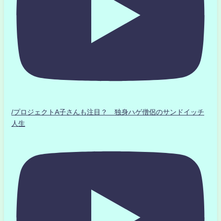
/プロジェクトA子さんも注目？ 独身ハゲ僧侶のサンドイッチ
人生