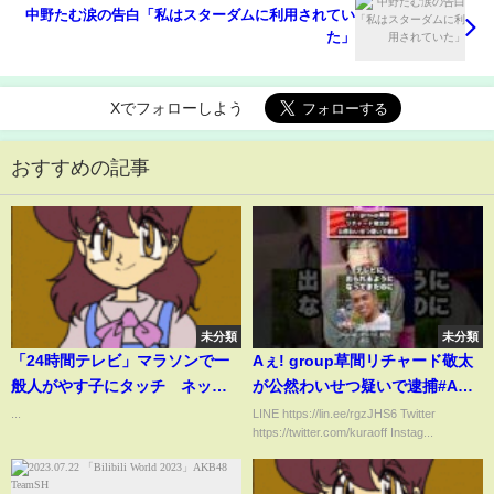
中野たむ涙の告白「私はスターダムに利用されてい
た」
Xでフォローしよう
おすすめの記事
未分類
未分類
「24時間テレビ」マラソンで一
Aぇ! group草間リチャード敬太
般人がやす子にタッチ ネット
が公然わいせつ疑いで逮捕#Aぇ!
猛非難「女性の胸触るなんて信
group#草間リチャード敬太#ジ
...
LINE https://lin.ee/rgzJHS6 Twitter
https://twitter.com/kuraoff Instag...
じられない」
ャニーズ
#STARTOENTERTAINMENT#ア
イドル