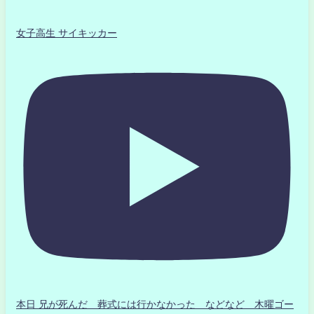
女子高生 サイキッカー
本日 兄が死んだ 葬式には行かなかった などなど 木曜ゴー