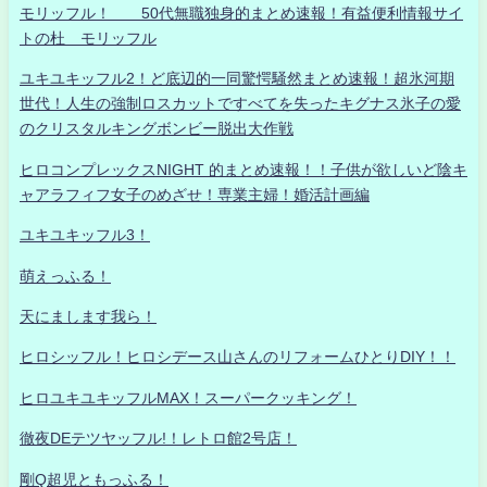
モリッフル！ 50代無職独身的まとめ速報！有益便利情報サイ
トの杜 モリッフル
ユキユキッフル2！ど底辺的一同驚愕騒然まとめ速報！超氷河期
世代！人生の強制ロスカットですべてを失ったキグナス氷子の愛
のクリスタルキングボンビー脱出大作戦
ヒロコンプレックスNIGHT 的まとめ速報！！子供が欲しいど陰キ
ャアラフィフ女子のめざせ！専業主婦！婚活計画編
ユキユキッフル3！
萌えっふる！
天にまします我ら！
ヒロシッフル！ヒロシデース山さんのリフォームひとりDIY！！
ヒロユキユキッフルMAX！スーパークッキング！
徹夜DEテツヤッフル!！レトロ館2号店！
剛Q超児ともっふる！