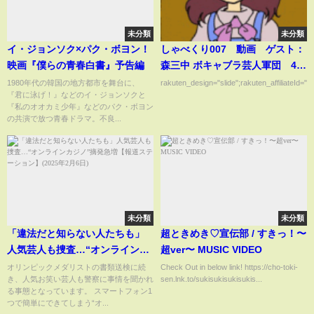
未分類
未分類
イ・ジョンソク×パク・ボヨン！
しゃべくり007 動画 ゲスト：
映画『僕らの青春白書』予告編
森三中 ボキャブラ芸人軍団 4月
1日
1980年代の韓国の地方都市を舞台に、
rakuten_design="slide";rakuten_affiliateId="0
『君に泳げ！』などのイ・ジョンソクと
『私のオオカミ少年』などのパク・ボヨン
の共演で放つ青春ドラマ。不良...
未分類
未分類
「違法だと知らない人たちも」
超ときめき♡宣伝部 / すきっ！〜
人気芸人も捜査…“オンラインカ
超ver〜 MUSIC VIDEO
ジノ”摘発急増【報道ステーショ
オリンピックメダリストの書類送検に続
Check Out in below link! https://cho-toki-
き、人気お笑い芸人も警察に事情を聞かれ
sen.lnk.to/sukisukisukisukis...
ン】(2025年2月6日)
る事態となっています。 スマートフォン1
つで簡単にできてしまう“オ...