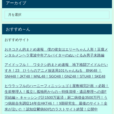
アーカイブ
おすすめ～ん
おすすめサイト
おネコさん的まとめ速報 僕の彼女はエリーちゃん人形！豆腐メ
ンタルメンヘラ電波中年アルバイターのぬいぐるみ男子末路編
アイドッフル！ ワタクシ的まとめ速報 地下格闘アイドルだい
すき！23 ひうらのアニメ放送局101ちゃんねる BNK48 ！
SNH48！JKT48！MNL48！SGO48！GNZ48！STU48！SKE48
ヒウラッフルのハーニーフィニッシュゴミ屋敷補完計画 ＜必殺！
生前整理人！孤立し孤独死からの～特殊清掃・遺品整理への道F
完結編＞ キャッシング計1500万返済：厨二病借金3500万円！う
つ病統合失調症14年生HKT46！！9期研究生、最後のサイト！全
米が泣いた！認知症鬱病60代のラストサイト絶賛！公開中