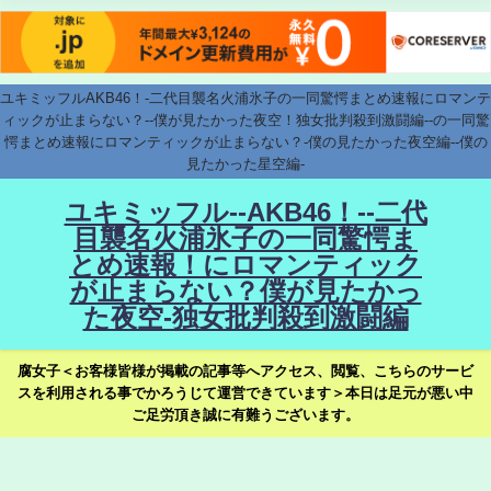
ユキミッフルAKB46！-二代目襲名火浦氷子の一同驚愕まとめ速報にロマンテ
ィックが止まらない？--僕が見たかった夜空！独女批判殺到激闘編--の一同驚
愕まとめ速報にロマンティックが止まらない？-僕の見たかった夜空編--僕の
見たかった星空編-
ユキミッフル--AKB46！--二代
目襲名火浦氷子の一同驚愕ま
とめ速報！にロマンティック
が止まらない？僕が見たかっ
た夜空-独女批判殺到激闘編
腐女子＜お客様皆様が掲載の記事等へアクセス、閲覧、こちらのサービ
スを利用される事でかろうじて運営できています＞本日は足元が悪い中
ご足労頂き誠に有難うございます。