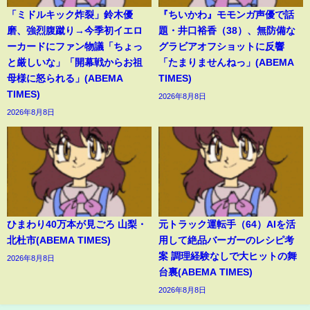
「ミドルキック炸裂」鈴木優
『ちいかわ』モモンガ声優で話
磨、強烈腹蹴り→今季初イエロ
題・井口裕香（38）、無防備な
ーカードにファン物議「ちょっ
グラビアオフショットに反響
と厳しいな」「開幕戦からお祖
「たまりませんねっ」(ABEMA
母様に怒られる」(ABEMA
TIMES)
TIMES)
2026年8月8日
2026年8月8日
ひまわり40万本が見ごろ 山梨・
元トラック運転手（64）AIを活
北杜市(ABEMA TIMES)
用して絶品バーガーのレシピ考
案 調理経験なしで大ヒットの舞
2026年8月8日
台裏(ABEMA TIMES)
2026年8月8日