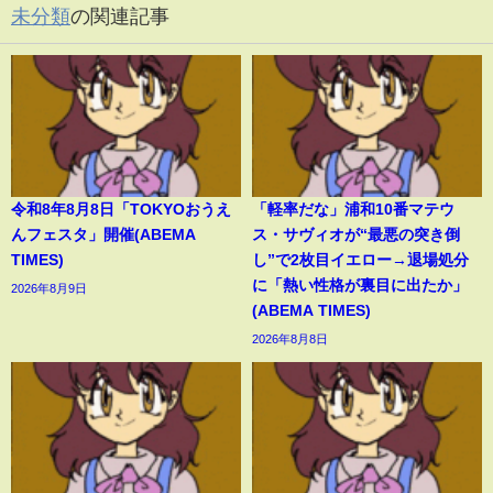
未分類
の関連記事
令和8年8月8日「TOKYOおうえ
「軽率だな」浦和10番マテウ
んフェスタ」開催(ABEMA
ス・サヴィオが“最悪の突き倒
TIMES)
し”で2枚目イエロー→退場処分
に「熱い性格が裏目に出たか」
2026年8月9日
(ABEMA TIMES)
2026年8月8日