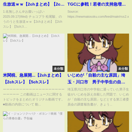
生放送ｗｗ【2chまとめ】【2ch
TGCに参戦！若者の支持急増へ
スレ】【5chスレ】
ｗｗｗｗ （※画像あり）
1:名無しさん＠お腹いっぱい
Source:
2025.09.17(Wed) チョコプラ 松尾駿、の
https://newmatosoku.com/feed/main/rss2.xml.
うのうと生放送ｗｗ【2chまとめ】【2ch
スレ】【5chス...
未分類
未分類
米関税、急展開...【2chまとめ】
いじめが「自殺の主な原因」埼
【2chスレ】【5chスレ】
玉・川口市 男子中学生の自殺
で第三者委員会が報告書公表
ーーーーーーーーーーーーーーーーーーー
埼玉県川口市の中学校に通っていた男子生
ーーーーー この動画はニュースに関する
徒がいじめを訴え自殺した問題で、いじめ
加害生徒保護者からの「二次被
トピックをまとめたオリジナル動画です。
が「自殺の主な原因」などとする第三者委
害」の関連も認定｜
■動画の内容について 動...
員会の調査報告書が、きょう...
TBS NEWS DIG