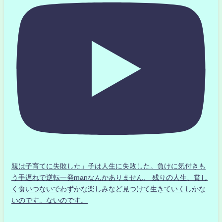
親は子育てに失敗した」子は人生に失敗した。負けに気付きも
う手遅れで逆転一発manなんかありません、 残りの人生、貧し
く食いつないでわずかな楽しみなど見つけて生きていくしかな
いのです。ないのです。