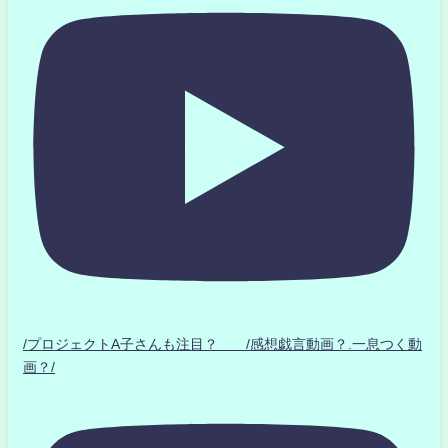
/プロジェクトA子さんも注目？ /感想戯言動画？.一息つく動
画？/