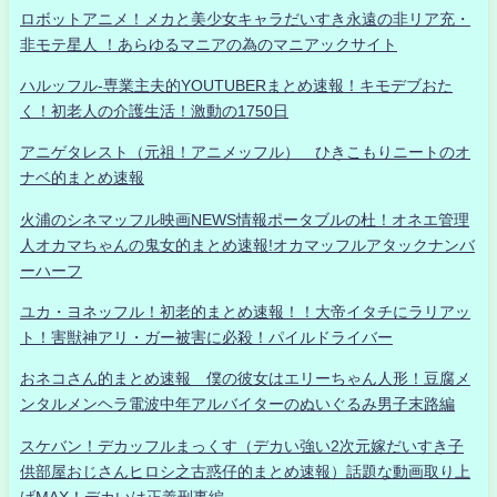
ロボットアニメ！メカと美少女キャラだいすき永遠の非リア充・
非モテ星人 ！あらゆるマニアの為のマニアックサイト
ハルッフル-専業主夫的YOUTUBERまとめ速報！キモデブおた
く！初老人の介護生活！激動の1750日
アニゲタレスト（元祖！アニメッフル） ひきこもりニートのオ
ナベ的まとめ速報
火浦のシネマッフル映画NEWS情報ポータブルの杜！オネエ管理
人オカマちゃんの鬼女的まとめ速報!オカマッフルアタックナンバ
ーハーフ
ユカ・ヨネッフル！初老的まとめ速報！！大帝イタチにラリアッ
ト！害獣神アリ・ガー被害に必殺！パイルドライバー
おネコさん的まとめ速報 僕の彼女はエリーちゃん人形！豆腐メ
ンタルメンヘラ電波中年アルバイターのぬいぐるみ男子末路編
スケバン！デカッフルまっくす（デカい強い2次元嫁だいすき子
供部屋おじさんヒロシ之古惑仔的まとめ速報）話題な動画取り上
げMAX！デカいは正義刑事編