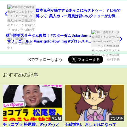
西本克利が痛すぎるあそこにもタトゥー！？ヒモで
縛って..美人カレー店員は背中のタトゥーがお気に
入り│かまいたち山内濱家MC『ぜにいたち #61』最
新作をABEMAで無料配信中！
林下詩美スターダム復帰！ #スターダム #stardom #
マリーゴールド #marigold #pw_mg #プロレス #女
子プロレス #格闘技 #林下詩美
Xでフォローしよう
おすすめの記事
未分類
デジタル
チョコプラ 松尾駿、のうのうと
石破首相、おしゃれになって