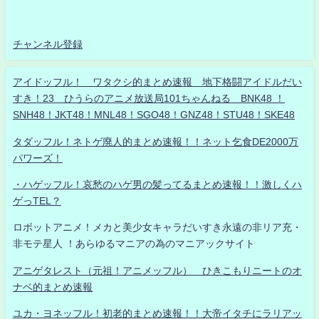
チャンネル登録
アイドッフル！ ワタクシ的まとめ速報 地下格闘アイドルだい
すき！23 ひうらのアニメ放送局101ちゃんねる BNK48 ！
SNH48！JKT48！MNL48！SGO48！GNZ48！STU48！SKE48
タダッフル！ネトゲ廃人的まとめ速報！！ネット乞食DE2000万
パワーズ！
・ハゲッフル！哀愁のハゲ男の髪ってるまとめ速報！！激しくハ
ゲっTEL？
ロボットアニメ！メカと美少女キャラだいすき永遠の非リア充・
非モテ星人 ！あらゆるマニアの為のマニアックサイト
アニゲタレスト（元祖！アニメッフル） ひきこもりニートのオ
ナベ的まとめ速報
ユカ・ヨネッフル！初老的まとめ速報！！大帝イタチにラリアッ