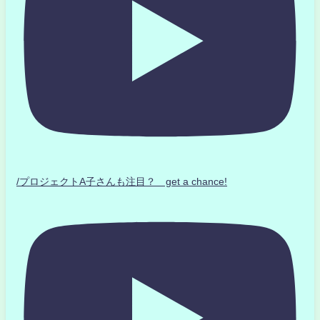
/プロジェクトA子さんも注目？ get a chance!