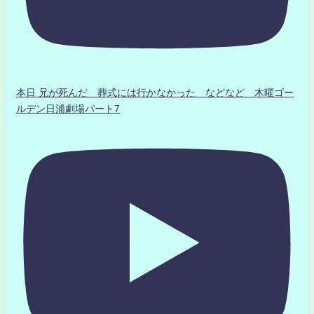
本日 兄が死んだ 葬式には行かなかった などなど 木曜ゴー
ルデン日浦劇場パート7