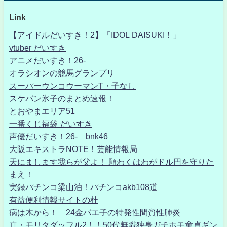
Link
【アイドルだいすき！2】「IDOL DAISUKI！」
vtuber だいすき
アニメだいすき！26-
オラシオンの競馬グランプリ
スーパーウンコウーマンT・子なし
スケバン氷子のまとめ速報！
とおやまエリア51
一番くじ福袋 だいすき
声優だいすき！26- bnk46
大阪エキストラNOTE！芸能情報局
天にまします我らが父よ！ 願わくはわがドル円を守りた
まえ！
実録パチンコ梁山泊！パチンコakb108道
有益便利情報サイトの杜
病は木から！ 24金バエ子の特発性間質性肺炎
真・モリタダッフル2！！50代無職独身ガチホモ童貞ギン