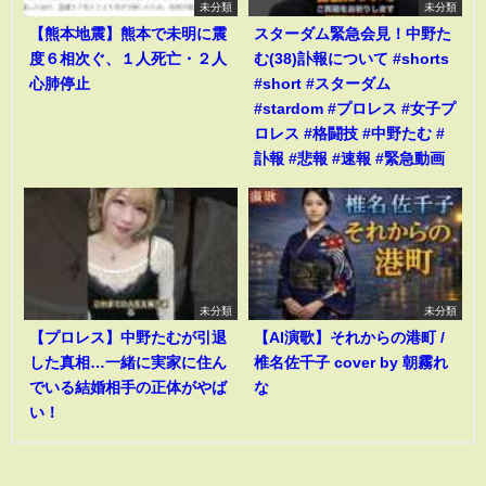
未分類
未分類
【熊本地震】熊本で未明に震
スターダム緊急会見！中野た
度６相次ぐ、１人死亡・２人
む(38)訃報について #shorts
心肺停止
#short #スターダム
#stardom #プロレス #女子プ
ロレス #格闘技 #中野たむ #
訃報 #悲報 #速報 #緊急動画
未分類
未分類
【プロレス】中野たむが引退
【AI演歌】それからの港町 /
した真相…一緒に実家に住ん
椎名佐千子 cover by 朝霧れ
でいる結婚相手の正体がやば
な
い！