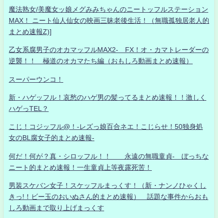
魔法熟女/美魔女ッ娘メグみみちゃんのニートッフルステーション
MAX！ ニート仙人仙女の映画三昧老後生活！（無職孤独居老人的
まとめ速報Z)]
乙女系腐男子のオカマッフルMAX2- FX！オ・カマトレーダーの
逆襲！！ 極道のオカマたち編（おもしろ動画まとめ速報）
スーパーウンコ！
新・ハゲッフル！哀愁のハゲ男の髪ってるまとめ速報！！激しく
ハゲっTEL？
こじ！コジッフル@！-レズっ娘百合ネエ！こじらせ！50独身処
女のBL腐女子的まとめ速報-
何だ！何が？真・シロッフル！！ 永遠の無職童貞- ぼっちな
ニート的まとめ速報！一生童貞上等夜露死苦！
男装スケバン女子！スケッフルまっくす！（新・ナンノひゃくし
きっ!！ビー玉のおいぬさん的まとめ速報） 話題な事件からおも
しろ動画まで取り上げまっくす