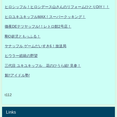
ヒロシッフル！ヒロシデース山さんのリフォームひとりDIY！！
ヒロユキユキッフルMAX！スーパークッキング！
徹夜DEテツヤッフル!！レトロ館2号店！
剛Q超児ともっふる！
ヤナッフル ゲームだいすき6！放送局
ヒウラー総統の野望
三代目 ユキユキッフル 花のひうら組! 見参！
魁!!アイドル塾!
t112
Links