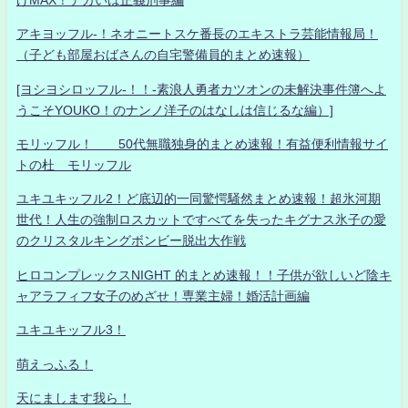
アキヨッフル-！ネオニートスケ番長のエキストラ芸能情報局！
（子ども部屋おばさんの自宅警備員的まとめ速報）
[ヨシヨシロッフル-！！-素浪人勇者カツオンの未解決事件簿へよ
うこそYOUKO！のナンノ洋子のはなしは信じるな編）]
モリッフル！ 50代無職独身的まとめ速報！有益便利情報サイ
トの杜 モリッフル
ユキユキッフル2！ど底辺的一同驚愕騒然まとめ速報！超氷河期
世代！人生の強制ロスカットですべてを失ったキグナス氷子の愛
のクリスタルキングボンビー脱出大作戦
ヒロコンプレックスNIGHT 的まとめ速報！！子供が欲しいど陰キ
ャアラフィフ女子のめざせ！専業主婦！婚活計画編
ユキユキッフル3！
萌えっふる！
天にまします我ら！