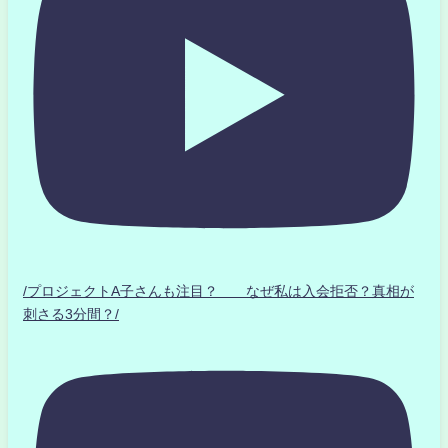
/プロジェクトA子さんも注目？ なぜ私は入会拒否？真相が
刺さる3分間？/