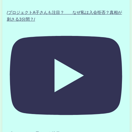
/プロジェクトA子さんも注目？ なぜ私は入会拒否？真相が
刺さる3分間？/