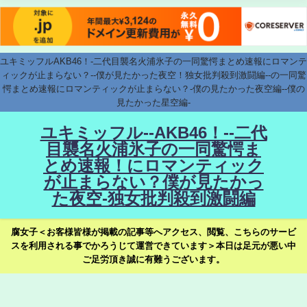
ユキミッフルAKB46！-二代目襲名火浦氷子の一同驚愕まとめ速報にロマンテ
ィックが止まらない？--僕が見たかった夜空！独女批判殺到激闘編--の一同驚
愕まとめ速報にロマンティックが止まらない？-僕の見たかった夜空編--僕の
見たかった星空編-
ユキミッフル--AKB46！--二代
目襲名火浦氷子の一同驚愕ま
とめ速報！にロマンティック
が止まらない？僕が見たかっ
た夜空-独女批判殺到激闘編
腐女子＜お客様皆様が掲載の記事等へアクセス、閲覧、こちらのサービ
スを利用される事でかろうじて運営できています＞本日は足元が悪い中
ご足労頂き誠に有難うございます。