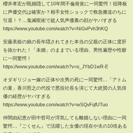
櫻井孝宏が既婚隠して10年間不倫発覚に一同驚愕！役降板
に声優交代は確実か？相手女性ショックで救急搬送のちに
引退！？…鬼滅呪術で超人気声優裏の顔がヤバすぎる
https://www.youtube.com/watch?v=NiGvPvh3hKQ
安藤美姫の娘の長年隠されてきた本当の父親の正体に度肝
を抜かれた！「未婚」のままでいる理由、男性遍歴や性癖
に一同驚愕！
https://www.youtube.com/watch?v=o_JYbD1wR-E
オダギリジョー嫁の正体や次男の死に一同驚愕…「アトム
の童」香川照之の代役で悪役社長を演じて大絶賛の人気俳
優の経歴がヤバすぎる
https://www.youtube.com/watch?v=wSQvFqfUTuo
仲間由紀恵が田中哲司が浮気しても離婚しない理由に一同
驚愕…『ごくせん』で活躍した女優の現在や夫の10倍ある