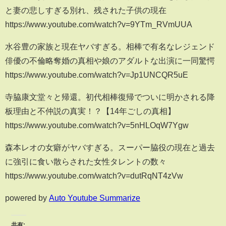
と妻の悲しすぎる別れ、残された子供の現在
https://www.youtube.com/watch?v=9YTm_RVmUUA
水谷豊の家族と現在ヤバすぎる。相棒で有名なレジェンド
俳優の不倫略奪婚の真相や娘のアダルトな出演に一同驚愕
https://www.youtube.com/watch?v=Jp1UNCQR5uE
寺脇康文堂々と帰還。初代相棒復帰でついに明かされる降
板理由と不仲説の真実！？【14年ごしの真相】
https://www.youtube.com/watch?v=5nHLOqW7Ygw
森本レオの女癖がヤバすぎる。スーパー脇役の現在と過去
に強引に食い散らされた女性タレントの数々
https://www.youtube.com/watch?v=dutRqNT4zVw
powered by
Auto Youtube Summarize
共有: