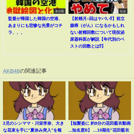
未分類
社会
監督が帰国した韓国の空港、
【射精月○回はヤバい⁉︎】前立
あまりにも悲惨な光景がコチ
腺癌（がん）になるかもしれ
ラ、、、
ない射精回数について現役泌
尿器科医が解説【年代別のベ
ストの回数とは⁉︎】
AKB48
の関連記事
2児のシンママ・川栄李奈、大き
【短髪姿に 約9分の花田藍衣動画
な花束を手に“夏休み突入”を報
...知名度B】 …19期生"花田藍衣