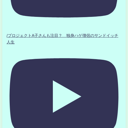
/プロジェクトA子さんも注目？ 独身ハゲ僧侶のサンドイッチ
人生