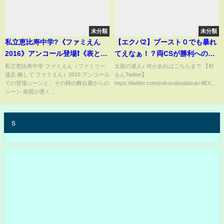
未分類
未分類
私立恵比寿中学?《ファミえん
【エクバ2】ブースト０でも暴れ
2016》アンコール登場❗️《表と
てえなぁ！？両CSが勝利へのカ
裏》
ギ！【EXVS2】【ガンダム・バ
私立恵比寿中学 ファミえん（ファミリー
太鼓の達人♪ 何かあればこちらまで 【村
遠足 略して ファミえん）2016 アンコール
もんTwitter】
ルバトスルプス】
での登場シーンと、その時の舞台裏からの
https://twitter.com/yokosabudaisuki #EX...
シーン 画質が悪く...
s