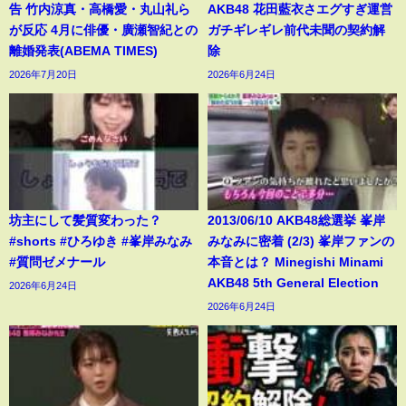
告 竹内涼真・高橋愛・丸山礼ら
AKB48 花田藍衣さエグすぎ運営
が反応 4月に俳優・廣瀬智紀との
ガチギレギレ前代未聞の契約解
離婚発表(ABEMA TIMES)
除
2026年7月20日
2026年6月24日
坊主にして髪質変わった？
2013/06/10 AKB48総選挙 峯岸
#shorts #ひろゆき #峯岸みなみ
みなみに密着 (2/3) 峯岸ファンの
#質問ゼメナール
本音とは？ Minegishi Minami
AKB48 5th General Election
2026年6月24日
2026年6月24日