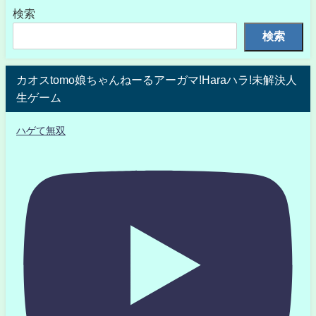
検索
検索
カオスtomo娘ちゃんねーるアーガマ!Haraハラ!未解決人
生ゲーム
ハゲて無双