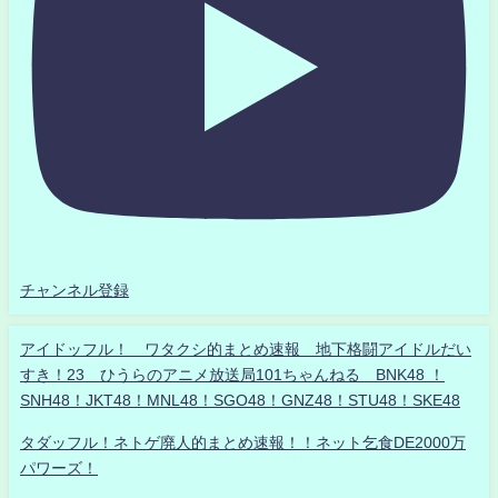
チャンネル登録
アイドッフル！ ワタクシ的まとめ速報 地下格闘アイドルだい
すき！23 ひうらのアニメ放送局101ちゃんねる BNK48 ！
SNH48！JKT48！MNL48！SGO48！GNZ48！STU48！SKE48
タダッフル！ネトゲ廃人的まとめ速報！！ネット乞食DE2000万
パワーズ！