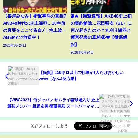
【峯岸みなみ】衝撃事件の真相⁉️
🎬🔥【衝撃速報】AKB48史上初
AKB48時代の坊主謝罪…10年前
の契約解除…花田藍衣（21）に
の真実をここで告白⚡️｜地上波・
何が起きたのか？丸刈り謝罪と
ABEMAで放送中！
運営発表の真相😭💔【徹底解
説】
2026年6月24日
2026年6月24日
【異質】150キロ以上の打率が1人だけおかしい
www【なんJ反応集】
【WBC2023】侍ジャパン サムライ妻球場入り 史上
最強メンバー 板野友美 衛藤美彩 ヌートバーママ 石
橋杏奈 ゆり香 中居正広 （2023.03.21 現地映像）
Xでフォローしよう