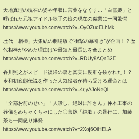
天地真理の現在の姿や年収に言葉をなくす…「白雪姫」と
呼ばれた元祖アイドル歌手の娘の現在の職業に一同驚愕
https://www.youtube.com/watch?v=OyOZudELhMk
歴代「相棒」大集結の劇場版で“衝撃の幕引き”が企画！？歴
代相棒がやめた理由はや最短と最長はを全まとめ
https://www.youtube.com/watch?v=RDUy8AQnB2E
香川照之がスピード復帰の裏と真実に度肝を抜かれた！？
令和初変態伝説を作った人気役者が待ち受ける運命とは
https://www.youtube.com/watch?v=4rjyAJoNeQI
「全部お前のせい」「人殺し、絶対に許さん」仲本工事の
葬儀をめちゃくちゃにした〇害嫁「純歌」の暴行に、加藤
茶ら一同怒り爆発
https://www.youtube.com/watch?v=2Xoj6OiHELA