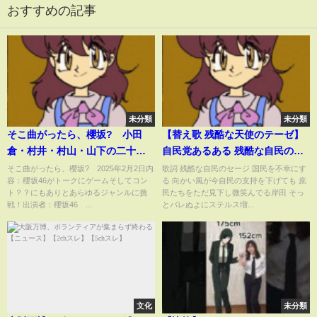
おすすめの記事
未分類
未分類
そこ曲がったら、櫻坂? 小田
【替え歌 残酷な天使のテーゼ】
倉・村井・村山・山下の二十歳
自民党あるある 残酷な自民のセ
お祝い会 2月2日
ージ #岸田 #自民党 #エヴァ
そこ曲がったら、櫻坂? 2025年2月2日内
歌詞 残酷な自民のセージ 国民を不幸にす
容：櫻坂46がトークにゲームそしてコン
る 向かい風が今自民の支持を下げても 庶
ト？？にもありとあらゆるジャンルに挑
民たちをただ見下し微笑んでる岸田 そっ
戦！出演者：櫻坂46 ...
とバレぬよにステルス増...
文化
未分類