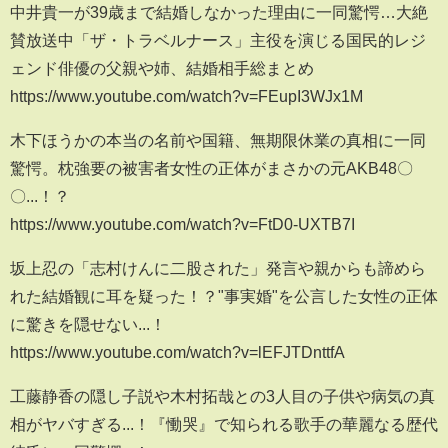
中井貴一が39歳まで結婚しなかった理由に一同驚愕…大絶
賛放送中「ザ・トラベルナース」主役を演じる国民的レジ
ェンド俳優の父親や姉、結婚相手総まとめ
https://www.youtube.com/watch?v=FEupI3WJx1M
木下ほうかの本当の名前や国籍、無期限休業の真相に一同
驚愕。枕強要の被害者女性の正体がまさかの元AKB48〇
〇...！？
https://www.youtube.com/watch?v=FtD0-UXTB7I
坂上忍の「志村けんに二股された」発言や親からも諦めら
れた結婚観に耳を疑った！？"事実婚"を公言した女性の正体
に驚きを隠せない...！
https://www.youtube.com/watch?v=lEFJTDnttfA
工藤静香の隠し子説や木村拓哉との3人目の子供や病気の真
相がヤバすぎる...！『慟哭』で知られる歌手の華麗なる歴代