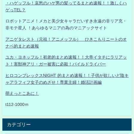
・ハゲッフル！哀愁のハゲ男の髪ってるまとめ速報！！激しくハ
ゲっTEL？
ロボットアニメ！メカと美少女キャラだいすき永遠の非リア充・
非モテ星人 ！あらゆるマニアの為のマニアックサイト
アニゲタレスト（元祖！アニメッフル） ひきこもりニートのオ
ナベ的まとめ速報
ユカ・ヨネッフル！初老的まとめ速報！！大帝イタチにラリアッ
ト！害獣神アリ・ガー被害に必殺！パイルドライバー
ヒロコンプレックスNIGHT 的まとめ速報！！子供が欲しいど陰キ
ャアラフィフ女子のめざせ！専業主婦！婚活計画編
萌えっとこあに！
t112-1000ｍ
カテゴリー