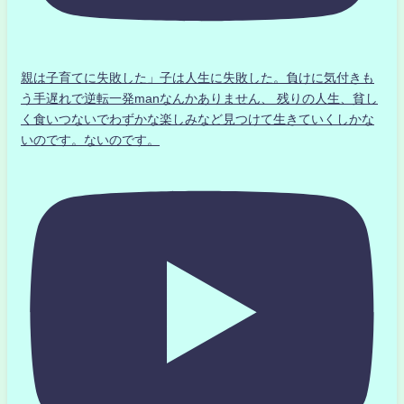
親は子育てに失敗した」子は人生に失敗した。負けに気付きも
う手遅れで逆転一発manなんかありません、 残りの人生、貧し
く食いつないでわずかな楽しみなど見つけて生きていくしかな
いのです。ないのです。