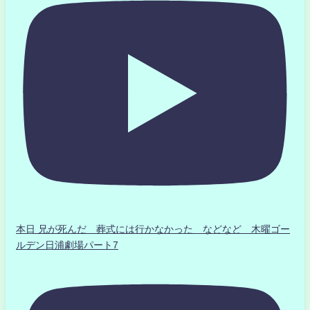
本日 兄が死んだ 葬式には行かなかった などなど 木曜ゴー
ルデン日浦劇場パート7