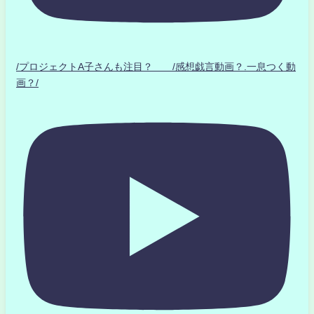
/プロジェクトA子さんも注目？ /感想戯言動画？.一息つく動
画？/