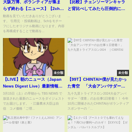
大阪万博、ボランティアが集ま
【比較】チェンソーマンキャラ
らず終わる【ニュース】【2chス
と背比べしてみたら圧倒的に負
レ】【5chスレ】
けた #チェンソーマン #shorts
動画を見ていただきありがとうございま
...
す。 引用元 ・投稿動画は、5chをモチー
フにしたオリジナル動画になります。内容
を再構成することで動画を...
未分類
未分類
【LIVE】朝のニュース（Japan
【99T】CHINTAI×僕が見たかっ
News Digest Live）最新情報な
た青空 「大会アンバサダーの
ど（3月15日）
お仕事１日密着！」 九十九里
3月15日（土）の早朝から TBS NEWS で
九十九里トライアスロン2024大会アンバ
放送された最新のニュースをダイジェスト
サダー「僕青」のお仕事1日密着！！ 今年
トライアスロン2024 ｜
でお届けします。 ・江藤農水大臣は自
10月に開催されたCHINTAIがボランティア
CHINTAI
信 コメ価格「ご理...
スポンサーの「...