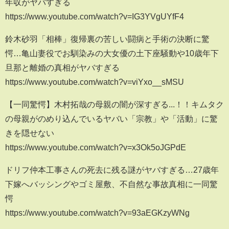
年収がヤバすぎる
https://www.youtube.com/watch?v=IG3YVgUYfF4
鈴木砂羽「相棒」復帰裏の苦しい闘病と手術の決断に驚
愕…亀山妻役でお馴染みの大女優の土下座騒動や10歳年下
旦那と離婚の真相がヤバすぎる
https://www.youtube.com/watch?v=viYxo__sMSU
【一同驚愕】木村拓哉の母親の闇が深すぎる...！！キムタク
の母親がのめり込んでいるヤバい「宗教」や「活動」に驚
きを隠せない
https://www.youtube.com/watch?v=x3Ok5oJGPdE
ドリフ仲本工事さんの死去に残る謎がヤバすぎる…27歳年
下嫁へバッシングやゴミ屋敷、不自然な事故真相に一同驚
愕
https://www.youtube.com/watch?v=93aEGKzyWNg