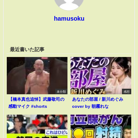
hamusoku
最近書いた記事
未分類
感想
【橋本真也追悼】武藤敬司の
あなたの部屋 / 新川めぐみ
感動マイク #shorts
cover by 朝霧れな