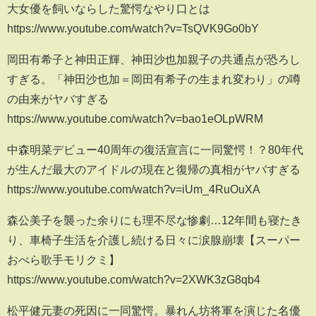
大女優を飼いならした驚愕なやり口とは
https://www.youtube.com/watch?v=TsQVK9Go0bY
岡田有希子と神田正輝、神田沙也加親子の共通点が恐ろし
すぎる。「神田沙也加＝岡田有希子の生まれ変わり」の噂
の由来がヤバすぎる
https://www.youtube.com/watch?v=bao1eOLpWRM
中森明菜デビュー40周年の復活宣言に一同驚愕！？80年代
が生んだ最大のアイドルの現在と復帰の真相がヤバすぎる
https://www.youtube.com/watch?v=iUm_4RuOuXA
森公美子を襲った余りにも理不尽な惨劇…12年間も寝たき
り、車椅子生活を介護し続ける日々に涙腺崩壊【スーパー
おべら歌手モリクミ】
https://www.youtube.com/watch?v=2XWK3zG8qb4
松平健元妻の死因に一同驚愕。暴れん坊将軍を演じた名優