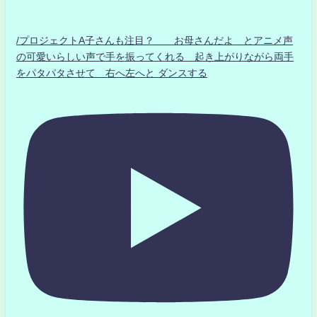
/プロジェクトA子さんも注目？ お母さんだよ とアニメ声
の可愛いらしい声で手を振ってくれる 起き上がりながら両手
をパタパタさせて 右へ左へと ダンスする