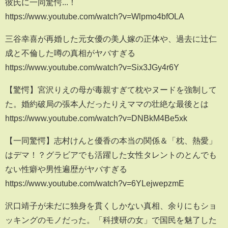
彼氏に一同驚愕...！
https://www.youtube.com/watch?v=Wlpmo4bfOLA
三谷幸喜が再婚した元女優の美人嫁の正体や、過去に辻仁
成と不倫した噂の真相がヤバすぎる
https://www.youtube.com/watch?v=Six3JGy4r6Y
【驚愕】宮沢りえの母が毒親すぎて枕やヌードを強制して
た。婚約破局の張本人だったりえママの壮絶な最後とは
https://www.youtube.com/watch?v=DNBkM4Be5xk
【一同驚愕】志村けんと優香の本当の関係＆「枕、熱愛」
はデマ！？グラビアでも活躍した女性タレントのとんでも
ない性癖や男性遍歴がヤバすぎる
https://www.youtube.com/watch?v=6YLejwepzmE
沢口靖子が未だに独身を貫くしかない真相、余りにもショ
ッキングのモノだった。「科捜研の女」で国民を魅了した