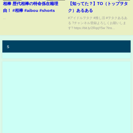
相棒 歴代相棒の特命係在籍理
【知ってた？】TO（トップヲタ
由！ #相棒 #aibou #shorts
ク）あるある
...
#アイドルヲタク #推し活 #ヲタクあるあ
る ?チャンネル登録よろしくお願いしま
す? https://bit.ly/2RqqY5w ?Ins...
s