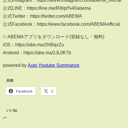
公式Instagram：https://www.instagram.com/abema_official
公式LINE：https://line.me/R/ti/p/%40abema
公式Twitter：https://twitter.com/ABEMA
公式Facebook：https://www.facebook.com/ABEMAofficial
▷ABEMAアプリをダウンロード(登録なし・無料)
iOS：https://abe.ma/2NBqzZu
Android：https://abe.ma/2JL0K7b
powered by
Auto Youtube Summarize
共有:
Facebook
X
いいね: