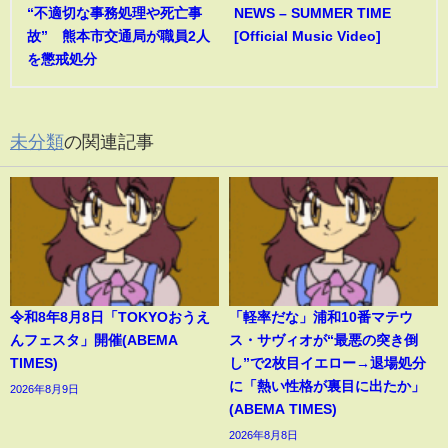
“不適切な事務処理や死亡事
NEWS – SUMMER TIME
故” 熊本市交通局が職員2人
[Official Music Video]
を懲戒処分
未分類
の関連記事
令和8年8月8日「TOKYOおうえ
「軽率だな」浦和10番マテウ
んフェスタ」開催(ABEMA
ス・サヴィオが“最悪の突き倒
TIMES)
し”で2枚目イエロー→退場処分
に「熱い性格が裏目に出たか」
2026年8月9日
(ABEMA TIMES)
2026年8月8日