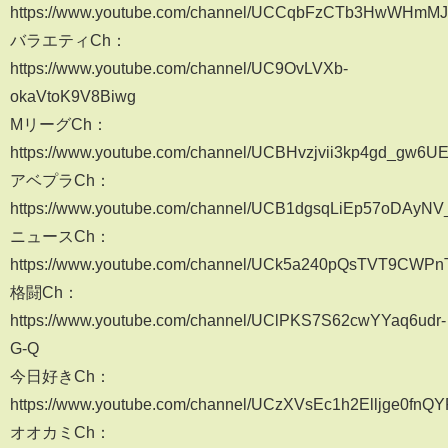
https://www.youtube.com/channel/UCCqbFzCTb3HwWHmMJ
バラエティCh：
https://www.youtube.com/channel/UC9OvLVXb-
okaVtoK9V8Biwg
MリーグCh：
https://www.youtube.com/channel/UCBHvzjvii3kp4gd_gw6UE
アベプラCh：
https://www.youtube.com/channel/UCB1dgsqLiEp57oDAyN
ニュースCh：
https://www.youtube.com/channel/UCk5a240pQsTVT9CWPn
格闘Ch：
https://www.youtube.com/channel/UClPKS7S62cwYYaq6udr-
G-Q
今日好きCh：
https://www.youtube.com/channel/UCzXVsEc1h2Elljge0fnQ
オオカミCh：