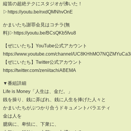
縦笛の超絶テクにスタジオが沸いた！
▷https://youtu.be/nxdQMNhvOnE
かまいたち謝罪会見はコチラ(無
料)▷https://youtu.be/BCsQKb5fvu8
【ぜにいたち】YouTube公式アカウント
https://www.youtube.com/channel/UC8KHhMO7NQZMYuCa3
【ぜにいたち】Twitter公式アカウント
https://twitter.com/zeniitachiABEMA
▼番組詳細
Life is Money「人生は、金だ。」
銭を操り、銭に弄ばれ、銭に人生を捧げた人々と
かまいたちがぶつかり合うドキュメントバラエティ
金は人を
臆病に、卑怯に、下衆に、