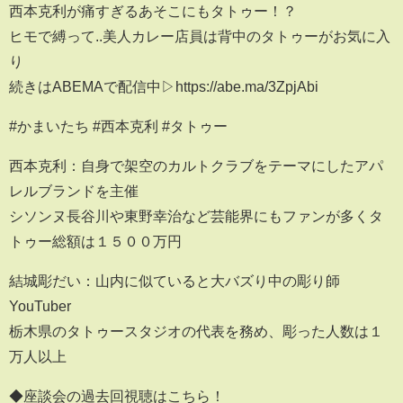
西本克利が痛すぎるあそこにもタトゥー！？
ヒモで縛って..美人カレー店員は背中のタトゥーがお気に入
り
続きはABEMAで配信中▷https://abe.ma/3ZpjAbi
#かまいたち #西本克利 #タトゥー
西本克利：自身で架空のカルトクラブをテーマにしたアパ
レルブランドを主催
シソンヌ長谷川や東野幸治など芸能界にもファンが多くタ
トゥー総額は１５００万円
結城彫だい：山内に似ていると大バズり中の彫り師
YouTuber
栃木県のタトゥースタジオの代表を務め、彫った人数は１
万人以上
◆座談会の過去回視聴はこちら！