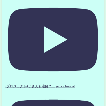
/プロジェクトA子さんも注目？ get a chance!