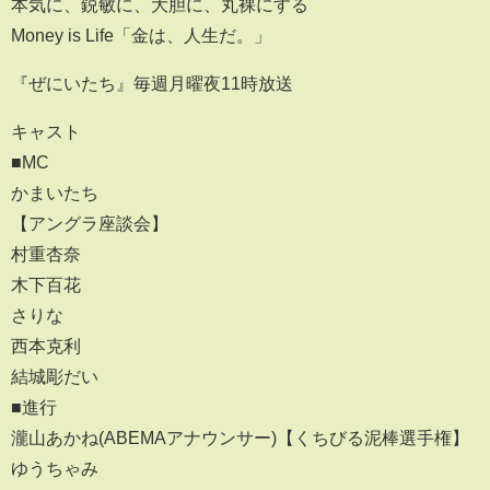
本気に、鋭敏に、大胆に、丸裸にする
Money is Life「金は、人生だ。」
『ぜにいたち』毎週月曜夜11時放送
キャスト
■MC
かまいたち
【アングラ座談会】
村重杏奈
木下百花
さりな
西本克利
結城彫だい
■進行
瀧山あかね(ABEMAアナウンサー)【くちびる泥棒選手権】
ゆうちゃみ