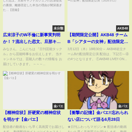
未分類
AKB48
広末涼子のW不倫に新事実判明
【期間限定公開】AKB48 チーム
か！？流出した恋文、旦那キャ
B「シアターの女神」配信限定公
ンドルジュンのお涙会見の裏
演（2020/3/12）
みなさん、こんにちは 『日刊芸能タック
3月12日（木）18時30分～ AKB48岩立チ
ル』から芸能時事をお伝えします。 当チ
ームBの配信限定公演 配信は、下記①～④
側、離婚否定した本当の理由が
ャンネルでは、芸能人の数々の情報を お
の4つとなります。 ①AKB48 LIVE!! ON...
闇深過ぎた…【芸能】
届けしていきます。 ～～～...
金バエ
金バエ
【精神症状】肝硬変の精神症状
【衝撃の記憶】金バエ!!忘れられ
を明かす【金バエ】
ない店について語る6月28日
配信者の動画をいち早く高画質でお届けし
★日刊ふわっちマガジン★ 配信者の動画
ます。 動画配信サイト⇒ツイキャス＆ふ
をいち早く高画質でお届けします。 動画