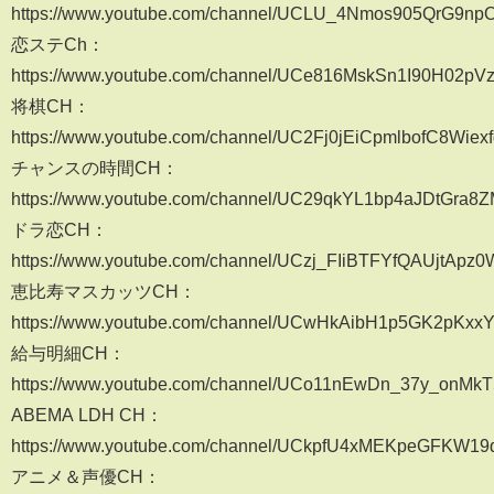
https://www.youtube.com/channel/UCLU_4Nmos905QrG9np
恋ステCh：
https://www.youtube.com/channel/UCe816MskSn1I90H02pV
将棋CH：
https://www.youtube.com/channel/UC2Fj0jEiCpmlbofC8Wiex
チャンスの時間CH：
https://www.youtube.com/channel/UC29qkYL1bp4aJDtGra8
ドラ恋CH：
https://www.youtube.com/channel/UCzj_FIiBTFYfQAUjtApz
恵比寿マスカッツCH：
https://www.youtube.com/channel/UCwHkAibH1p5GK2pKxx
給与明細CH：
https://www.youtube.com/channel/UCo11nEwDn_37y_onMk
ABEMA LDH CH：
https://www.youtube.com/channel/UCkpfU4xMEKpeGFKW1
アニメ＆声優CH：