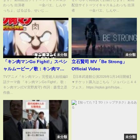
わっち 出演者 ⇒金バエ、しんや
配信サイト⇒ツイキャス＆ふわっち 出演
っちょ、ぱるぱる、せいじ ...
者 ⇒金バエ、しんや...
未分類
未分類
「キン肉マンGo Fight!」スペシ
立石賢司 MV「Be Strong」
ャルムービー／歌：キン肉マン
Official Video
(CV:宮野真守)
TVアニメ『キン肉マン』完璧超人始祖編0
【日本武道館公演2026年1月14日開催】
話テーマ曲 「キン肉マンGo Fight!」 歌：
▼チケット購入はこちら「ジョバンニ４４
キン肉マン(CV:宮野真守) 作詞：森雪之丞
フェス」 https://eplus.jp/sf/s/pa...
作曲...
未分類
未分類