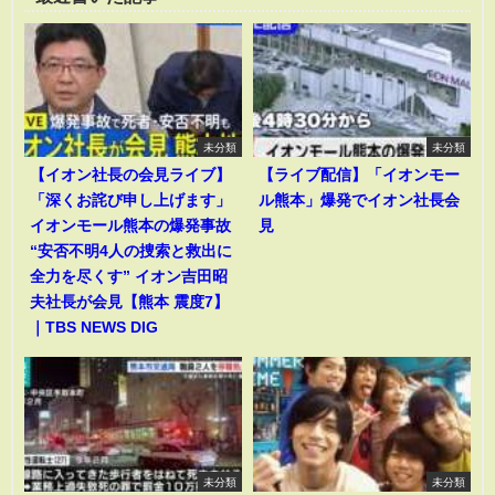
未分類
未分類
【イオン社長の会見ライブ】
【ライブ配信】「イオンモー
「深くお詫び申し上げます」
ル熊本」爆発でイオン社長会
イオンモール熊本の爆発事故
見
“安否不明4人の捜索と救出に
全力を尽くす” イオン吉田昭
夫社長が会見【熊本 震度7】
｜TBS NEWS DIG
未分類
未分類