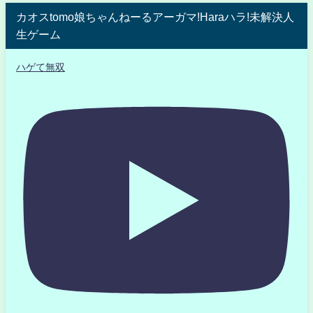
カオスtomo娘ちゃんねーるアーガマ!Haraハラ!未解決人
生ゲーム
ハゲて無双