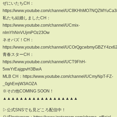
ぜにいたちCH：
https://www.youtube.com/channel/UC8KHhMO7NQZMYuCa3
私たち結婚しましたCH：
https://www.youtube.com/channel/UCmix-
nImYhNnVUjmPOz23Ow
ネオバズ！CH：
https://www.youtube.com/channel/UCOrQgcwbmyGBZY4zx
青春スターCH：
https://www.youtube.com/channel/UCT9FhH-
5vwYrEajgpvH3BwA
MLB CH：https://www.youtube.com/channel/UCmyNpT-FZ-
_0ghEmjW3AOZA
※その他COMING SOON！
▲▲▲▲▲▲▲▲▲▲▲▲▲▲▲▲▲▲
▷公式SNSでも見どころ配信中！