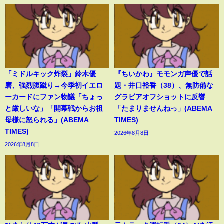
「ミドルキック炸裂」鈴木優
『ちいかわ』モモンガ声優で話
磨、強烈腹蹴り→今季初イエロ
題・井口裕香（38）、無防備な
ーカードにファン物議「ちょっ
グラビアオフショットに反響
と厳しいな」「開幕戦からお祖
「たまりませんねっ」(ABEMA
母様に怒られる」(ABEMA
TIMES)
TIMES)
2026年8月8日
2026年8月8日