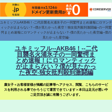
ユキミッフルAKB46！-二代目襲名火浦氷子の一同驚愕まとめ速報にロマンテ
ィックが止まらない？--僕が見たかった夜空！独女批判殺到激闘編--の一同驚
愕まとめ速報にロマンティックが止まらない？-僕の見たかった夜空編--僕の
見たかった星空編-
ユキミッフル--AKB46！--二代
目襲名火浦氷子の一同驚愕ま
とめ速報！にロマンティック
が止まらない？僕が見たかっ
た夜空-独女批判殺到激闘編
腐女子＜お客様皆様が掲載の記事等へアクセス、閲覧、こちらのサービ
スを利用される事でかろうじて運営できています＞本日は足元が悪い中
ご足労頂き誠に有難うございます。