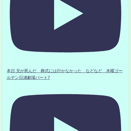
本日 兄が死んだ 葬式には行かなかった などなど 木曜ゴー
ルデン日浦劇場パート7