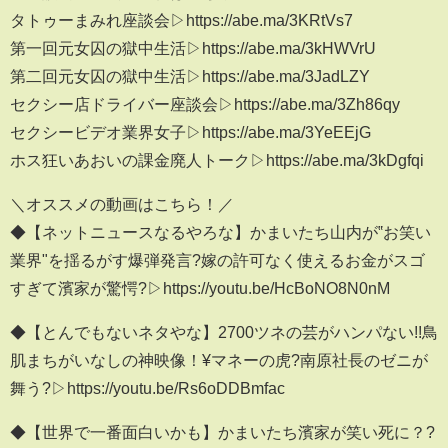
タトゥーまみれ座談会▷https://abe.ma/3KRtVs7
第一回元女囚の獄中生活▷https://abe.ma/3kHWVrU
第二回元女囚の獄中生活▷https://abe.ma/3JadLZY
セクシー店ドライバー座談会▷https://abe.ma/3Zh86qy
セクシービデオ業界女子▷https://abe.ma/3YeEEjG
ホス狂いあおいの課金廃人トーク▷https://abe.ma/3kDgfqi
＼オススメの動画はこちら！／
◆【ネットニュースなるやろな】かまいたち山内が‟お笑い
業界"を揺るがす爆弾発言?嫁の許可なく使えるお金がスゴ
すぎて濱家が驚愕?▷https://youtu.be/HcBoNO8N0nM
◆【とんでもないネタやな】2700ツネの芸がハンパない!!鳥
肌まちがいなしの神映像！¥マネーの虎?南原社長のゼニが
舞う?▷https://youtu.be/Rs6oDDBmfac
◆【世界で一番面白いかも】かまいたち濱家が笑い死に？?