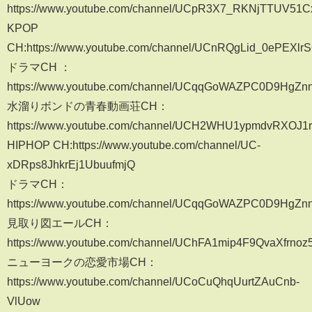
https://www.youtube.com/channel/UCpR3X7_RKNjTTUV5
KPOP
CH:https://www.youtube.com/channel/UCnRQgLid_0ePEXl
ドラマCH ：
https://www.youtube.com/channel/UCqqGoWAZPC0D9HgZn
水溜りボンドの青春動画荘CH：
https://www.youtube.com/channel/UCH2WHU1ypmdvRXOJ1r
HIPHOP CH:https://www.youtube.com/channel/UC-
xDRps8JhkrEj1UbuufmjQ
ドラマCH：
https://www.youtube.com/channel/UCqqGoWAZPC0D9HgZn
見取り図エールCH：
https://www.youtube.com/channel/UChFA1mip4F9QvaXfrnoz
ニューヨークの恋愛市場CH：
https://www.youtube.com/channel/UCoCuQhqUurtZAuCnb-
VlUow