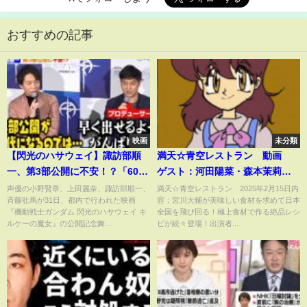
おすすめの記事
映画
未分類
【閃光のハサウェイ】諏訪部順
満天☆青空レストラン 動画
一、第3部公開に不安！？「60代
ゲスト：河田陽菜・森本茉莉 2
になるのでは…」笠井Pが反省
月15日
声優の小野賢章、上田麗奈、諏訪部順一、
満天☆青空レストラン 2025年2月15日内
斉藤壮馬が31日、都内で行われた映画
容：宮川大輔が美味しい食材を求めて日本
映画『機動戦士ガンダム 閃光の
『機動戦士ガンダム 閃光のハサウェイ キ
全国を飛び回る！極上食材で作る絶品レシ
ハサウェイ キルケーの魔女』公
ルケーの魔女』の公開記念舞...
ピが続々登場！出演者...
開記念舞台あいさつ