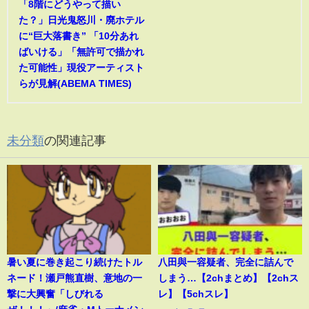
「8階にどうやって描い
た？」日光鬼怒川・廃ホテル
に“巨大落書き” 「10分あれ
ばいける」「無許可で描かれ
た可能性」現役アーティスト
らが見解(ABEMA TIMES)
未分類
の関連記事
暑い夏に巻き起こり続けたトル
八田與一容疑者、完全に詰んで
ネード！瀬戸熊直樹、意地の一
しまう…【2chまとめ】【2chス
撃に大興奮「しびれる
レ】【5chスレ】