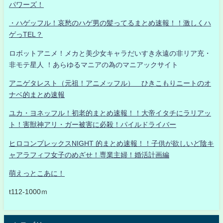
パワーズ！
・ハゲッフル！哀愁のハゲ男の髪ってるまとめ速報！！激しくハ
ゲっTEL？
ロボットアニメ！メカと美少女キャラだいすき永遠の非リア充・
非モテ星人 ！あらゆるマニアの為のマニアックサイト
アニゲタレスト（元祖！アニメッフル） ひきこもりニートのオ
ナベ的まとめ速報
ユカ・ヨネッフル！初老的まとめ速報！！大帝イタチにラリアッ
ト！害獣神アリ・ガー被害に必殺！パイルドライバー
ヒロコンプレックスNIGHT 的まとめ速報！！子供が欲しいど陰キ
ャアラフィフ女子のめざせ！専業主婦！婚活計画編
萌えっとこあに！
t112-1000ｍ