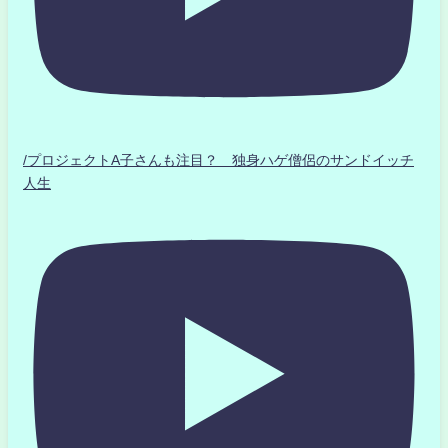
/プロジェクトA子さんも注目？ 独身ハゲ僧侶のサンドイッチ
人生