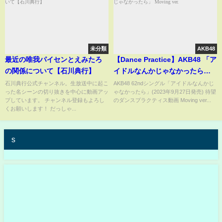
未分類
AKB48
最近の唯我パイセンとえみたろ
【Dance Practice】AKB48 「ア
の関係について【石川典行】
イドルなんかじゃなかったら」
Moving ver.
石川典行公式チャンネル。生放送中に起こ
AKB48 62ndシングル「アイドルなんかじ
った名シーンの切り抜きを中心に動画アッ
ゃなかったら」(2023年9月27日発売) 待望
プしています。 チャンネル登録もよろし
のダンスプラクティス動画 Moving ver...
くお願いします！ だっしゃ...
s