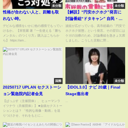
未分類
未分類
性格が合わない人と、距離も取
【解説】“円安ホクホク”発言に
れない時。
討論番組“ドタキャン” 自民・高
市総裁の言動に野党反発、批判
デビルな感情をいかに他の感情でもってい
波紋が広がっている、高市総裁の「円安で
けるか。 【宋世羅 著『一生使える「勝ち
ホクホク状態」という発言。その翌日には
の声
メンタル」のつくり方』購入はこちらか
ケガの治療のため、討論番組を急きょ欠席
ら】 https://am...
しました。こうした言動に野...
国際
未分類
20250717 UPLAN セクストーシ
【IDOL3.0】ナビ 20歳｜Final
ョン緊急院内記者会見
Stage進出者
【ぱっぷす（主催団体）、 ヒューマンラ
...
イツナウ（共催団体）】 ■金銭セクストー
ションとは？ 「性的な画像・動画」を送
りつけさせ、それをもとに...