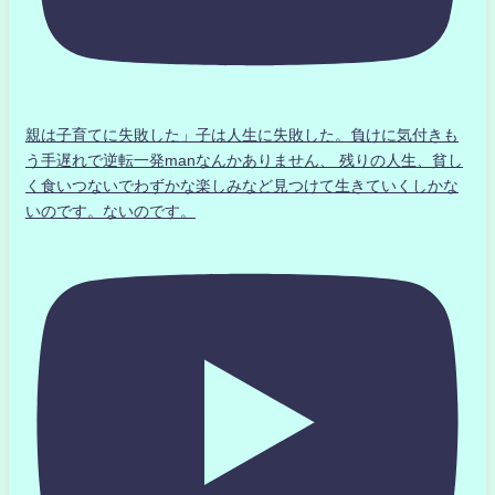
親は子育てに失敗した」子は人生に失敗した。負けに気付きも
う手遅れで逆転一発manなんかありません、 残りの人生、貧し
く食いつないでわずかな楽しみなど見つけて生きていくしかな
いのです。ないのです。