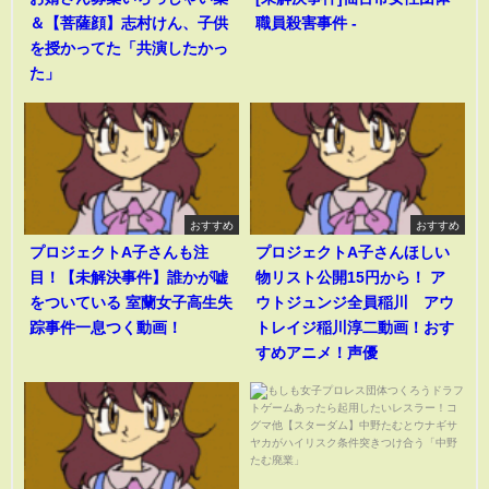
＆【菩薩顔】志村けん、子供
職員殺害事件 -
を授かってた「共演したかっ
た」
おすすめ
おすすめ
プロジェクトA子さんも注
プロジェクトA子さんほしい
目！【未解決事件】誰かが嘘
物リスト公開15円から！ ア
をついている 室蘭女子高生失
ウトジュンジ全員稲川 アウ
踪事件一息つく動画！
トレイジ稲川淳二動画！おす
すめアニメ！声優