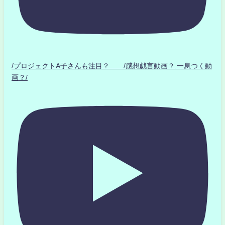
/プロジェクトA子さんも注目？ /感想戯言動画？.一息つく動
画？/