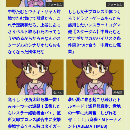
スターダム
スターダム
中野たむとウナギ・サヤカ対
もしも女子プロレス団体つく
戦でたむ負けて引退だろ。こ
ろうドラフトゲームあったら
れ予定調和だろ。上谷にあっ
起用したいレスラー！コグマ
さりベルト取られたのっても
他【スターダム】中野たむと
うやめるからだろｗなんかス
ウナギサヤカがハイリスク条
ターダムのシナリオならおも
件突きつけ合う「中野たむ廃
なくなった団体だな
業」
金バエ
未分類
危うし！便所太郎危機一髪！
暑い夏に巻き起こり続けたト
みゅーつーの逆襲！回復した
ルネード！瀬戸熊直樹、意地
らレスラー経験者金バエ、便
の一撃に大興奮「しびれる
所太郎プロレス試合中に突撃
ぜ！！！」/麻雀・Mトーナメ
参戦する？そん時はタイガー
ント(ABEMA TIMES)