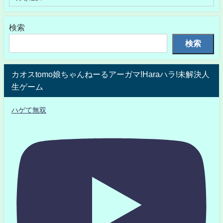
検索
検索
カオスtomo娘ちゃんねーるアーガマ!Haraハラ!未解決人
生ゲーム
ハゲて無双