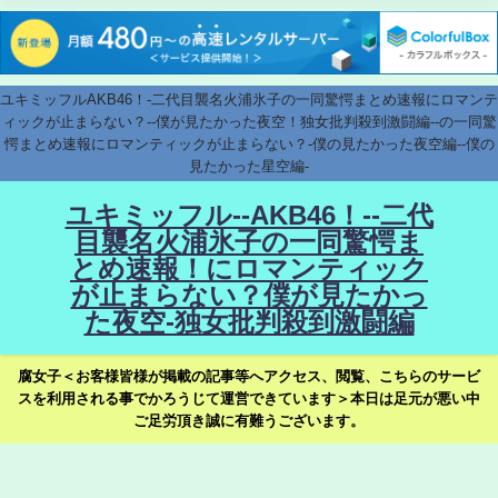
ユキミッフルAKB46！-二代目襲名火浦氷子の一同驚愕まとめ速報にロマンテ
ィックが止まらない？--僕が見たかった夜空！独女批判殺到激闘編--の一同驚
愕まとめ速報にロマンティックが止まらない？-僕の見たかった夜空編--僕の
見たかった星空編-
ユキミッフル--AKB46！--二代
目襲名火浦氷子の一同驚愕ま
とめ速報！にロマンティック
が止まらない？僕が見たかっ
た夜空-独女批判殺到激闘編
腐女子＜お客様皆様が掲載の記事等へアクセス、閲覧、こちらのサービ
スを利用される事でかろうじて運営できています＞本日は足元が悪い中
ご足労頂き誠に有難うございます。