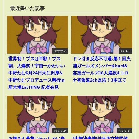
最近書いた記事
おすすめ
AKB48
世界初！ブスは半額！ブス
ドン引き反応不可避-第１回火
割、大爆笑！宇宙一かわいい
浦ガールズメンバー&hur48
中野たむ6月24日大仁田厚&
妄想ガールズ18人選抜&コロ
中野たむプロデュース興行in
ナ初報道2ch反応！3本立て
新木場1st RING 記者会見
おすすめ
おすすめ
お婿さん募集いらっしゃい集
[未解決事件]仙台市女性団体