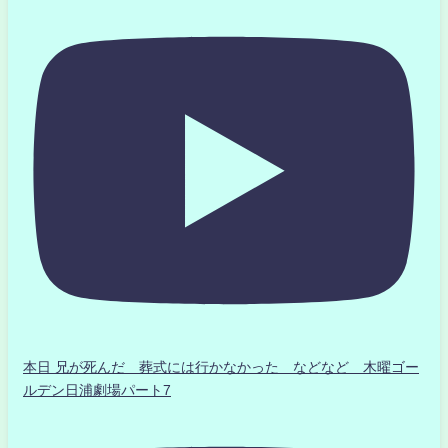
本日 兄が死んだ 葬式には行かなかった などなど 木曜ゴー
ルデン日浦劇場パート7