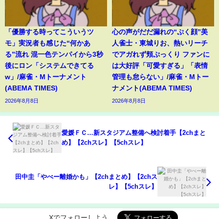
「優勝する時ってこういうツ
心の声がだだ漏れの“ぷく顔”美
モ」実況者も感じた“何かあ
人雀士・東城りお、熱いリーチ
る”流れ 混一色テンパイから3秒
でアガれず頬ぷっくり ファンに
後にロン「システムできてる
は大好評「可愛すぎる」「表情
w」/麻雀・Mトーナメント
管理も怠らない」/麻雀・Mトー
(ABEMA TIMES)
ナメント(ABEMA TIMES)
2026年8月8日
2026年8月8日
愛媛ＦＣ…新スタジアム整備へ検討着手【2chまと
め】【2chスレ】【5chスレ】
田中圭「やべー離婚かも」【2chまとめ】【2chス
レ】【5chスレ】
Xでフォローしよう