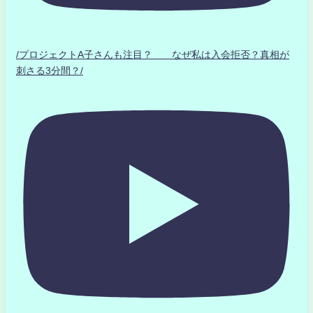
/プロジェクトA子さんも注目？ なぜ私は入会拒否？真相が
刺さる3分間？/