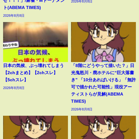
ぜ！！！」/麻雀・Mトーナメン
2026年8月8日
ト(ABEMA TIMES)
2026年8月8日
日本の気候、ぶっ壊れてしまう
「8階にどうやって描いた？」日
【2chまとめ】【2chスレ】
光鬼怒川・廃ホテルに“巨大落書
【5chスレ】
き” 「10分あればいける」「無許
可で描かれた可能性」現役アー
2026年8月8日
ティストらが見解(ABEMA
TIMES)
2026年8月8日