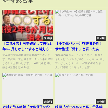
おすすめの記事
未分類
未分類
【立花孝志】有罪確定して懲役2
【小学生バレー】指導者必見！
年6ヶ月しかし○○すると消える
ササ監流「帰れ」と言ったあと
#立花孝志切り抜き #立花孝志
の対応が神✨
立花孝志党首の切り抜き動画でございま
指導者の皆さん。こどもたちに「帰れ！」
す。公認頂いております。チャンネル登録
もしくは「(オレが)帰る！」と言ったりし
#nhk党 #shorts #急上昇 #集金
よろしくお願いします。 #立花孝志切り
ていませんか？ バレー経験者のみなさ
人 ＃受信料 ＃有罪確定 ＃懲
抜き #立花孝志 #nhk党...
ん。指導者に「帰れ！」と言...
役 ＃執行猶予
未分類
未分類
木村拓哉も絶賛「大島優子の役
映画『ゲッベルスと私』予告編