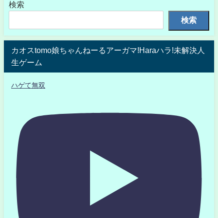
検索
検索
カオスtomo娘ちゃんねーるアーガマ!Haraハラ!未解決人
生ゲーム
ハゲて無双