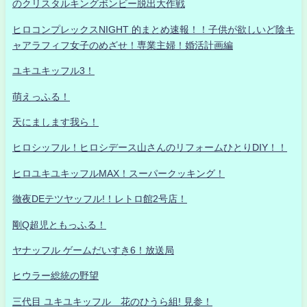
のクリスタルキングボンビー脱出大作戦
ヒロコンプレックスNIGHT 的まとめ速報！！子供が欲しいど陰キ
ャアラフィフ女子のめざせ！専業主婦！婚活計画編
ユキユキッフル3！
萌えっふる！
天にまします我ら！
ヒロシッフル！ヒロシデース山さんのリフォームひとりDIY！！
ヒロユキユキッフルMAX！スーパークッキング！
徹夜DEテツヤッフル!！レトロ館2号店！
剛Q超児ともっふる！
ヤナッフル ゲームだいすき6！放送局
ヒウラー総統の野望
三代目 ユキユキッフル 花のひうら組! 見参！