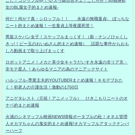
こじ！コジッフル@！-レズっ娘百合ネエ！こじらせ！50独身処
女のBL腐女子的まとめ速報-
何だ！何が？真・シロッフル！！ 永遠の無職童貞- ぼっちな
ニート的まとめ速報！一生童貞上等夜露死苦！
男装スケバン女子！スケッフルまっくす！（新・ナンノひゃくし
きっ!！ビー玉のおいぬさん的まとめ速報） 話題な事件からおも
しろ動画まで取り上げまっくす
ロボットアニメ！メカと美少女キャラだいすき永遠の非リア充・
非モテ星人 ！あらゆるマニアの為のマニアックサイト
ハルッフル-専業主夫的YOUTUBERまとめ速報！キモデブおた
く！初老人の介護生活！激動の1750日
アニゲタレスト（元祖！アニメッフル） ひきこもりニートのオ
ナベ的まとめ速報
火浦のシネマッフル映画NEWS情報ポータブルの杜！オネエ管理
人オカマちゃんの鬼女的まとめ速報!オカマッフルアタックナンバ
ーハーフ