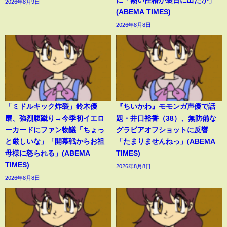
に「熱い性格が裏目に出たか」
2026年8月9日
(ABEMA TIMES)
2026年8月8日
「ミドルキック炸裂」鈴木優
『ちいかわ』モモンガ声優で話
磨、強烈腹蹴り→今季初イエロ
題・井口裕香（38）、無防備な
ーカードにファン物議「ちょっ
グラビアオフショットに反響
と厳しいな」「開幕戦からお祖
「たまりませんねっ」(ABEMA
母様に怒られる」(ABEMA
TIMES)
TIMES)
2026年8月8日
2026年8月8日