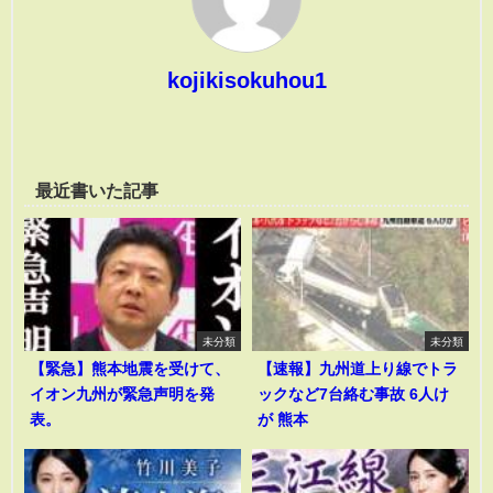
kojikisokuhou1
最近書いた記事
未分類
未分類
【緊急】熊本地震を受けて、
【速報】九州道上り線でトラ
イオン九州が緊急声明を発
ックなど7台絡む事故 6人け
表。
が 熊本