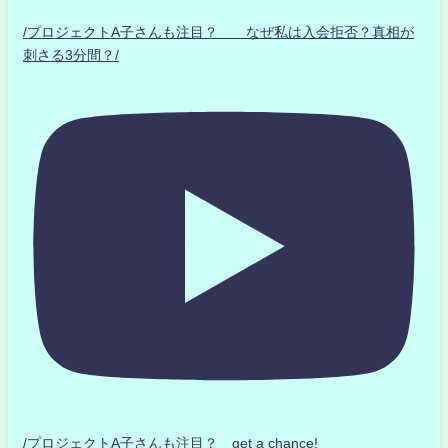
/プロジェクトA子さんも注目？ なぜ私は入会拒否？真相が
刺さる3分間？/
/プロジェクトA子さんも注目？ get a chance!