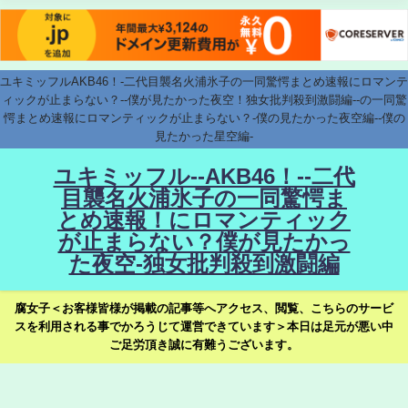
ユキミッフルAKB46！-二代目襲名火浦氷子の一同驚愕まとめ速報にロマンテ
ィックが止まらない？--僕が見たかった夜空！独女批判殺到激闘編--の一同驚
愕まとめ速報にロマンティックが止まらない？-僕の見たかった夜空編--僕の
見たかった星空編-
ユキミッフル--AKB46！--二代
目襲名火浦氷子の一同驚愕ま
とめ速報！にロマンティック
が止まらない？僕が見たかっ
た夜空-独女批判殺到激闘編
腐女子＜お客様皆様が掲載の記事等へアクセス、閲覧、こちらのサービ
スを利用される事でかろうじて運営できています＞本日は足元が悪い中
ご足労頂き誠に有難うございます。