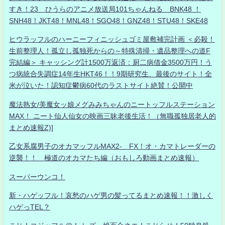
すき！23 ひうらのアニメ放送局101ちゃんねる BNK48 ！
SNH48！JKT48！MNL48！SGO48！GNZ48！STU48！SKE48
ヒウラッフルのハーニーフィニッシュゴミ屋敷補完計画 ＜必殺！
生前整理人！孤立し孤独死からの～特殊清掃・遺品整理への道F
完結編＞ キャッシング計1500万返済：厨二病借金3500万円！う
つ病統合失調症14年生HKT46！！9期研究生、最後のサイト！全
米が泣いた！認知症鬱病60代のラストサイト絶賛！公開中
魔法熟女/美魔女ッ娘メグみみちゃんのニートッフルステーション
MAX！ ニート仙人仙女の映画三昧老後生活！（無職孤独居老人的
まとめ速報Z)]
乙女系腐男子のオカマッフルMAX2- FX！オ・カマトレーダーの
逆襲！！ 極道のオカマたち編（おもしろ動画まとめ速報）
スーパーウンコ！
新・ハゲッフル！哀愁のハゲ男の髪ってるまとめ速報！！激しく
ハゲっTEL？