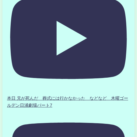
本日 兄が死んだ 葬式には行かなかった などなど 木曜ゴー
ルデン日浦劇場パート7