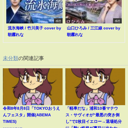
感想
感想
流氷海峡 / 竹川美子 cover by
山口ひろみ / 三江線 cover by
朝霧れな
朝霧れな
未分類
の関連記事
令和8年8月8日「TOKYOおうえ
「軽率だな」浦和10番マテウ
んフェスタ」開催(ABEMA
ス・サヴィオが“最悪の突き倒
TIMES)
し”で2枚目イエロー→退場処分