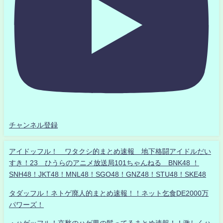
チャンネル登録
アイドッフル！ ワタクシ的まとめ速報 地下格闘アイドルだい
すき！23 ひうらのアニメ放送局101ちゃんねる BNK48 ！
SNH48！JKT48！MNL48！SGO48！GNZ48！STU48！SKE48
タダッフル！ネトゲ廃人的まとめ速報！！ネット乞食DE2000万
パワーズ！
・ハゲッフル！哀愁のハゲ男の髪ってるまとめ速報！！激しくハ