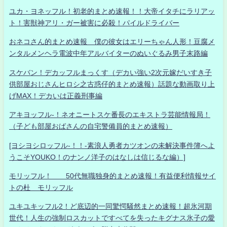
ユカ・ヨネッフル！初老的まとめ速報！！大帝イタチにラリアッ
ト！害獣神アリ・ガー被害に必殺！パイルドライバー
おネコさん的まとめ速報 僕の彼女はエリーちゃん人形！豆腐メ
ンタルメンヘラ電波中年アルバイターのぬいぐるみ男子末路編
スケバン！デカッフルまっくす（デカい強い2次元嫁だいすき子
供部屋おじさんヒロシ之古惑仔的まとめ速報）話題な動画取り上
げMAX！デカいは正義刑事編
アキヨッフル-！ネオニートスケ番長のエキストラ芸能情報局！
（子ども部屋おばさんの自宅警備員的まとめ速報）
[ヨシヨシロッフル-！！-素浪人勇者カツオンの未解決事件簿へよ
うこそYOUKO！のナンノ洋子のはなしは信じるな編）]
モリッフル！ 50代無職独身的まとめ速報！有益便利情報サイ
トの杜 モリッフル
ユキユキッフル2！ど底辺的一同驚愕騒然まとめ速報！超氷河期
世代！人生の強制ロスカットですべてを失ったキグナス氷子の愛