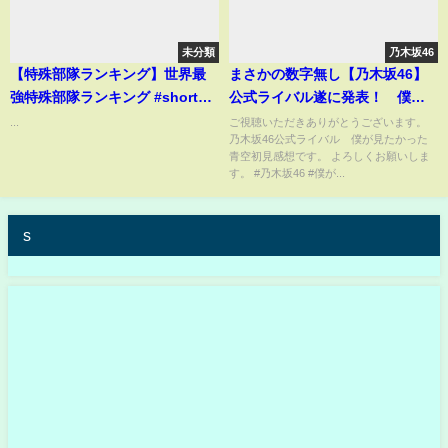
未分類
乃木坂46
【特殊部隊ランキング】世界最
まさかの数字無し【乃木坂46】
強特殊部隊ランキング #shorts
公式ライバル遂に発表！ 僕が
#military #war #軍事 #自衛隊
見たかった青空 初見感想 坂
...
ご視聴いただきありがとうございます。
乃木坂46公式ライバル 僕が見たかった
道グループに脅威？吉本此那
青空初見感想です。 よろしくお願いしま
宮腰友里亜 2023年6月15日
す。 #乃木坂46 #僕が...
s