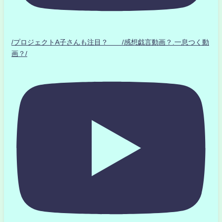
/プロジェクトA子さんも注目？ /感想戯言動画？.一息つく動
画？/