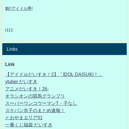
魁!!アイドル塾!
t112
Links
Link
【アイドルだいすき！2】「IDOL DAISUKI！」
vtuber だいすき
アニメだいすき！26-
オラシオンの競馬グランプリ
スーパーウンコウーマンT・子なし
スケバン氷子のまとめ速報！
とおやまエリア51
一番くじ福袋 だいすき