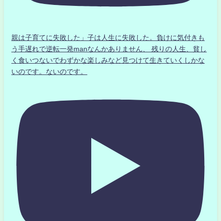
親は子育てに失敗した」子は人生に失敗した。負けに気付きも
う手遅れで逆転一発manなんかありません、 残りの人生、貧し
く食いつないでわずかな楽しみなど見つけて生きていくしかな
いのです。ないのです。