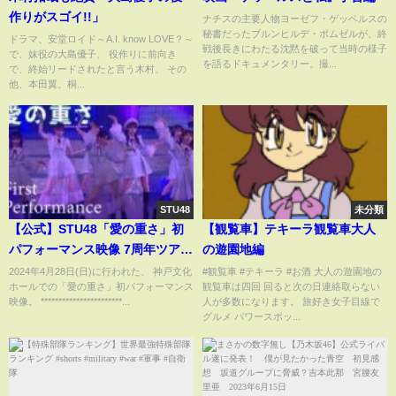
作りがスゴイ!!」
ナチスの主要人物ヨーゼフ・ゲッベルスの
秘書だったブルンヒルデ・ポムゼルが、終
ドラマ、安堂ロイド～A.I. know LOVE？～
戦後長きにわたる沈黙を破って当時の様子
で、妹役の大島優子、 役作りに前向き
を語るドキュメンタリー。撮...
で、終始リードされたと言う木村、 その
他、本田翼、桐...
STU48
未分類
【公式】STU48「愛の重さ」初
【観覧車】テキーラ観覧車大人
パフォーマンス映像 7周年ツアー
の遊園地編
@神戸文化ホール【First
2024年4月28日(日)に行われた、 神戸文化
#観覧車 #テキーラ #お酒 大人の遊園地の
ホールでの「愛の重さ」初パフォーマンス
観覧車は四回 回ると次の日連絡取らない
Performance】
映像。 ***********************...
人が多数になります。 旅好き女子目線で
グルメ パワースポッ...