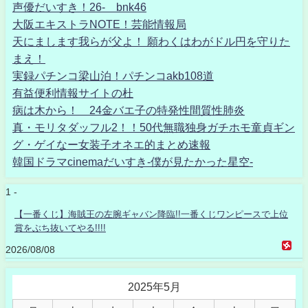
声優だいすき！26- bnk46
大阪エキストラNOTE！芸能情報局
天にまします我らが父よ！ 願わくはわがドル円を守りた
まえ！
実録パチンコ梁山泊！パチンコakb108道
有益便利情報サイトの杜
病は木から！ 24金バエ子の特発性間質性肺炎
真・モリタダッフル2！！50代無職独身ガチホモ童貞ギン
グ・ゲイなー女装子オネエ的まとめ速報
韓国ドラマcinemaだいすき-僕が見たかった星空-
1 -
【一番くじ】海賊王の左腕ギャバン降臨!!一番くじワンピースで上位
賞をぶち抜いてやる!!!!
2026/08/08
2025年5月