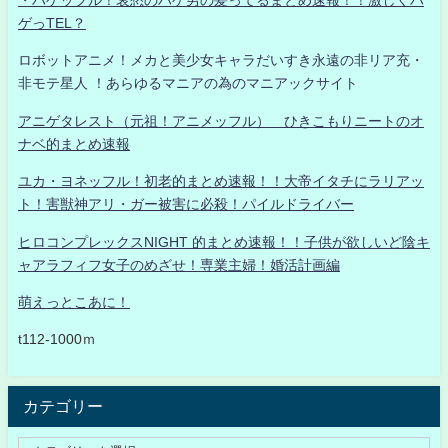
ゲっTEL？
ロボットアニメ！メカと美少女キャラだいすき永遠の非リア充・
非モテ星人 ！あらゆるマニアの為のマニアックサイト
アニゲタレスト（元祖！アニメッフル） ひきこもりニートのオ
ナベ的まとめ速報
ユカ・ヨネッフル！初老的まとめ速報！！大帝イタチにラリアッ
ト！害獣神アリ・ガー被害に必殺！パイルドライバー
ヒロコンプレックスNIGHT 的まとめ速報！！子供が欲しいど陰キ
ャアラフィフ女子のめざせ！専業主婦！婚活計画編
萌えっとこあに！
t112-1000ｍ
カテゴリー