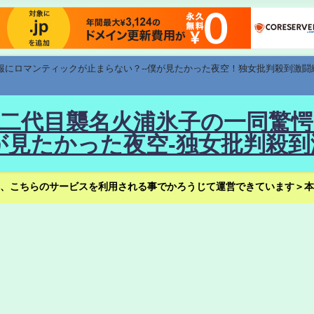
速報にロマンティックが止まらない？--僕が見たかった夜空！独女批判殺到激闘
！--二代目襲名火浦氷子の一同
見たかった夜空-独女批判殺到
、こちらのサービスを利用される事でかろうじて運営できています＞本