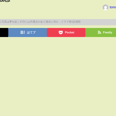
tom
はてブ
Pocket
Feedly