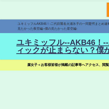
ユキミッフルAKB46！-二代目襲名火浦氷子の一同驚愕まとめ
見たかった夜空編--僕の見たかった星空編-
ユキミッフル--AKB46
ィックが止まらない？僕が
腐女子＜お客様皆様が掲載の記事等へアクセス、閲覧