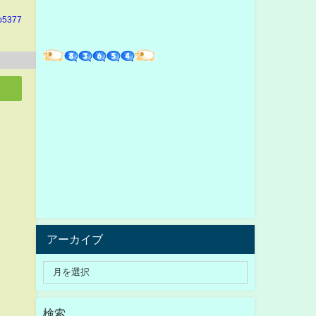
o5377
アーカイブ
検索