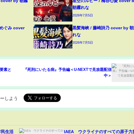
over by 朝霧
星空のルビー / 梅谷心愛 cover b
朝霧れな
2026年7月5日
ぐみ cover
黒髪海峡 / 藤崎詩乃 cover by 
れな
2026年7月5日
要素と
『死刑にいたる病』予告編＜U-NEXTで見放題配信
中＞
ローしよう
市民生活
IAEA ウクライナのすべての原子力