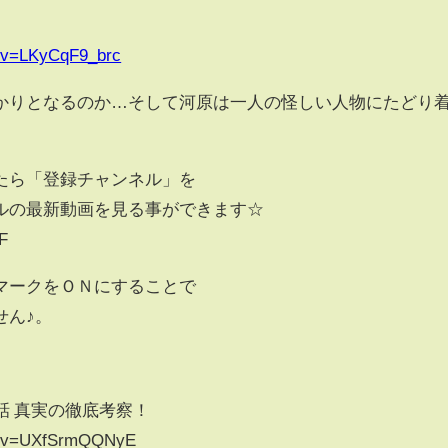
h?v=LKyCqF9_brc
かりとなるのか…そして河原は一人の怪しい人物にたどり
たら「登録チャンネル」を
ルの最新動画を見る事ができます☆
F
マークをＯＮにすることで
せん♪。
話 真実の徹底考察！
ch?v=UXfSrmQQNyE