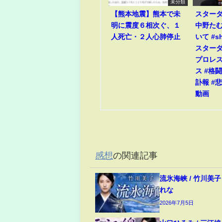
未分類
【熊本地震】熊本で未
スター
明に震度６相次ぐ、１
中野たむ
人死亡・２人心肺停止
いて #sho
スターダム
プロレス
ス #格闘
訃報 #悲
動画
感想
の関連記事
流氷海峡 / 竹川美子 c
れな
2026年7月5日