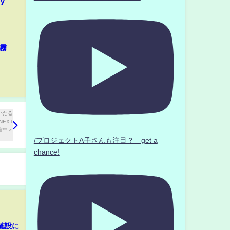
y
朝霧
/プロジェクトA子さんも注目？ get a
chance!
施設に