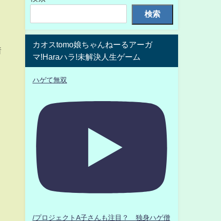
検索
カオスtomo娘ちゃんねーるアーガ
着
マ!Haraハラ!未解決人生ゲーム
ハゲて無双
/プロジェクトA子さんも注目？ 独身ハゲ僧