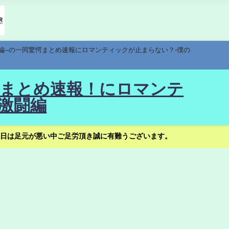
編--の一同驚愕まとめ速報にロマンティックが止まらない？-僕の
驚愕まとめ速報！にロマンテ
激闘編
日は足元が悪い中ご足労頂き誠に有難うございます。