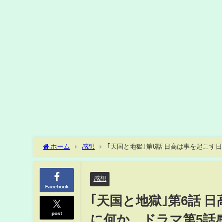
ホーム
感想
｢天国と地獄｣第6話 日高は事を起こす
感想
Facebook
｢天国と地獄｣第6話
post
に何か…ドラマ第5話