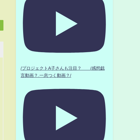
/プロジェクトA子さんも注目？ /感想戯
言動画？.一息つく動画？/