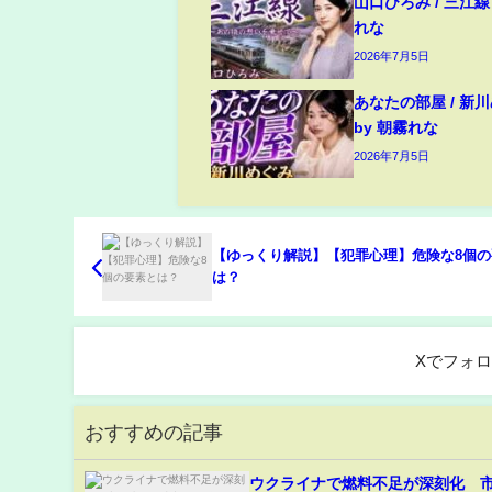
山口ひろみ / 三江線 c
れな
2026年7月5日
あなたの部屋 / 新川め
by 朝霧れな
2026年7月5日
【ゆっくり解説】【犯罪心理】危険な8個の
は？
Xでフォ
おすすめの記事
ウクライナで燃料不足が深刻化 