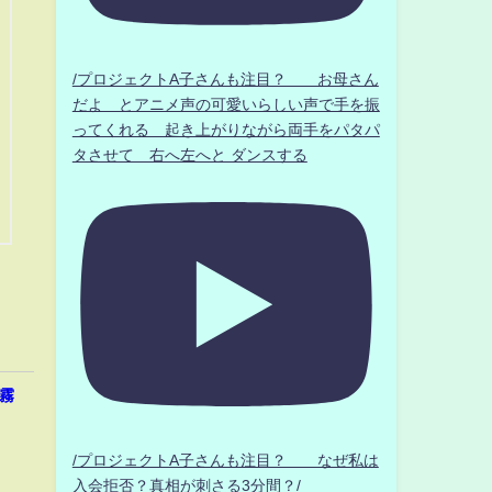
/プロジェクトA子さんも注目？ お母さん
だよ とアニメ声の可愛いらしい声で手を振
ってくれる 起き上がりながら両手をパタパ
タさせて 右へ左へと ダンスする
朝霧
/プロジェクトA子さんも注目？ なぜ私は
入会拒否？真相が刺さる3分間？/