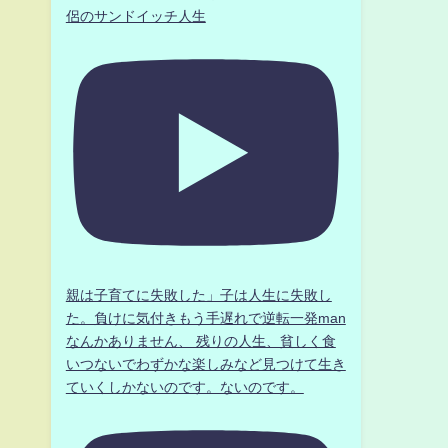
侶のサンドイッチ人生
親は子育てに失敗した」子は人生に失敗し
た。負けに気付きもう手遅れで逆転一発man
なんかありません、 残りの人生、貧しく食
いつないでわずかな楽しみなど見つけて生き
ていくしかないのです。ないのです。