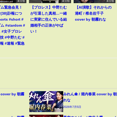
未分類
未分類
未分類
ダム緊急会見！
【プロレス】中野たむ
【AI演歌】それからの
(38)訃報につ
が引退した真相…一緒
港町 / 椎名佐千子
rts #short #
に実家に住んでいる結
cover by 朝霧れな
 #stardom #
婚相手の正体がやば
 #女子プロレ
い！
技 #中野たむ #
報 #速報 #緊急
over by 朝霧
みれん傘 / 堀内春菜 cover by 
れな
2026年7月5日