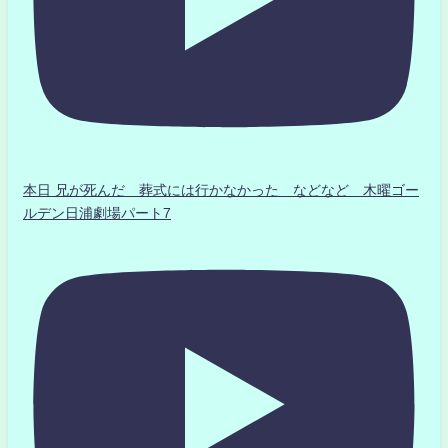
本日 兄が死んだ 葬式には行かなかった などなど 木曜ゴー
ルデン日浦劇場パート7