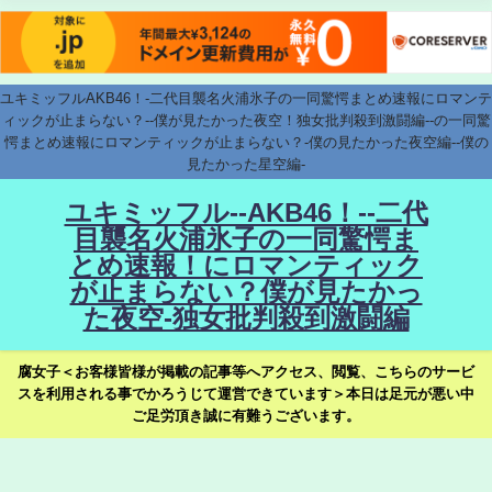
ユキミッフルAKB46！-二代目襲名火浦氷子の一同驚愕まとめ速報にロマンテ
ィックが止まらない？--僕が見たかった夜空！独女批判殺到激闘編--の一同驚
愕まとめ速報にロマンティックが止まらない？-僕の見たかった夜空編--僕の
見たかった星空編-
ユキミッフル--AKB46！--二代
目襲名火浦氷子の一同驚愕ま
とめ速報！にロマンティック
が止まらない？僕が見たかっ
た夜空-独女批判殺到激闘編
腐女子＜お客様皆様が掲載の記事等へアクセス、閲覧、こちらのサービ
スを利用される事でかろうじて運営できています＞本日は足元が悪い中
ご足労頂き誠に有難うございます。