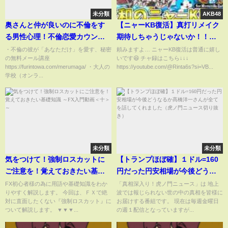
未分類
AKB48
奥さんと仲が良いのに不倫をす
【ニャーKB復活】真打リメイク
る男性心理！不倫恋愛カウンセ
期待しちゃうじゃないか！！
ラーがお伝えします
【妖怪ウォッチ】
・不倫の彼が「あなただけ」を愛す、秘密
頼みますよ… ニャーKB復活は普通に嬉し
の無料メール講座
いです😆 チャ録はこちら↓↓↓
https://furintowa.com/merumaga/ ・大人の
https://youtube.com/@Rinta6s?si=VB...
学校（オンラ...
未分類
未分類
気をつけて！強制ロスカットに
【トランプほぼ確】１ドル=160
ご注意を！覚えておきたい基礎
円だった円安相場が今後どうな
知識 ～FX入門動画＜十＞～
るか髙橋洋一さんが全てを話し
FX初心者様の為に用語や基礎知識をわか
「真相深入り！虎ノ門ニュース」は 地上
りやすく解説します。 今回は、ＦＸで絶
波では報じられない世の中の真相を皆様に
てくれました（虎ノ門ニュース
対に直面したくない『強制ロスカット』に
お届けする番組です。 現在は毎週金曜日
切り抜き）
ついて解説します。 ▼▼▼...
の週１配信となっていますが...