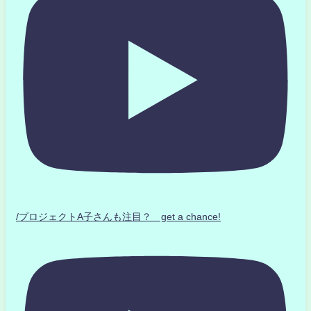
/プロジェクトA子さんも注目？ get a chance!