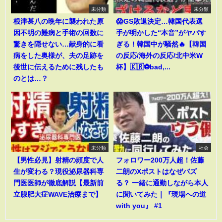
未分類
未分類
根津甚八の晩年に襲われた原
😱GS敗退決定…韓国代表選
因不明の難病と手術の回数に
手が明かした“本音”がヤバす
驚きを隠せない…献身的に看
ぎる！韓国中が騒然🔥【韓国
病をした奥様が、夫の足跡を
の反応/海外の反応/北中米W
後世に伝えるために残したも
杯】🇰🇷⚽bad,...
のとは…？
未分類
社会
【男性必見】射精の頻度で人
フォロワー200万人超！佐藤
生が変わる？現役泌尿器科専
二朗のXポストはなぜバズ
門医医師が徹底解説【最新前
る？ 一緒に通勤しながら本人
立腺肥大症WAVE治療まで】
に聞いてみた｜『現場への道
with you』 #1