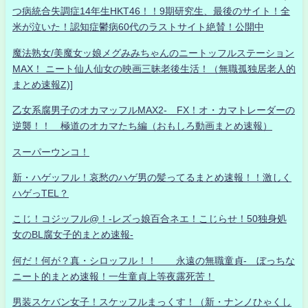
つ病統合失調症14年生HKT46！！9期研究生、最後のサイト！全
米が泣いた！認知症鬱病60代のラストサイト絶賛！公開中
魔法熟女/美魔女ッ娘メグみみちゃんのニートッフルステーション
MAX！ ニート仙人仙女の映画三昧老後生活！（無職孤独居老人的
まとめ速報Z)]
乙女系腐男子のオカマッフルMAX2- FX！オ・カマトレーダーの
逆襲！！ 極道のオカマたち編（おもしろ動画まとめ速報）
スーパーウンコ！
新・ハゲッフル！哀愁のハゲ男の髪ってるまとめ速報！！激しく
ハゲっTEL？
こじ！コジッフル@！-レズっ娘百合ネエ！こじらせ！50独身処
女のBL腐女子的まとめ速報-
何だ！何が？真・シロッフル！！ 永遠の無職童貞- ぼっちな
ニート的まとめ速報！一生童貞上等夜露死苦！
男装スケバン女子！スケッフルまっくす！（新・ナンノひゃくし