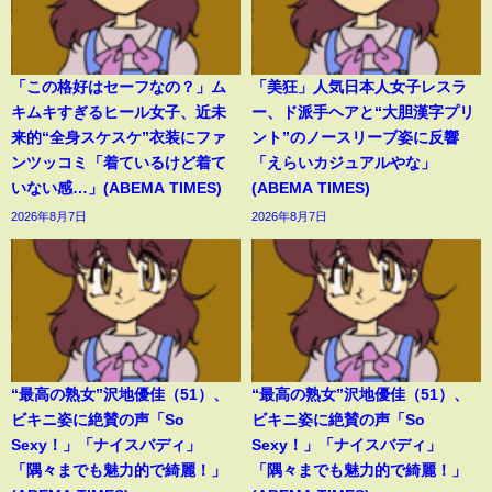
「この格好はセーフなの？」ム
「美狂」人気日本人女子レスラ
キムキすぎるヒール女子、近未
ー、ド派手ヘアと“大胆漢字プリ
来的“全身スケスケ”衣装にファ
ント”のノースリーブ姿に反響
ンツッコミ「着ているけど着て
「えらいカジュアルやな」
いない感…」(ABEMA TIMES)
(ABEMA TIMES)
2026年8月7日
2026年8月7日
“最高の熟女”沢地優佳（51）、
“最高の熟女”沢地優佳（51）、
ビキニ姿に絶賛の声「So
ビキニ姿に絶賛の声「So
Sexy！」「ナイスバディ」
Sexy！」「ナイスバディ」
「隅々までも魅力的で綺麗！」
「隅々までも魅力的で綺麗！」