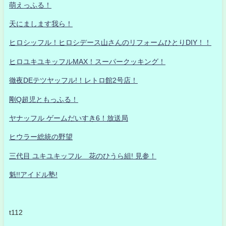
萌えっふる！
天にまします我ら！
ヒロシッフル！ヒロシデース山さんのリフォームひとりDIY！！
ヒロユキユキッフルMAX！スーパークッキング！
徹夜DEテツヤッフル!！レトロ館2号店！
剛Q超児ともっふる！
ヤナッフル ゲームだいすき6！放送局
ヒウラー総統の野望
三代目 ユキユキッフル 花のひうら組! 見参！
魁!!アイドル塾!
t112