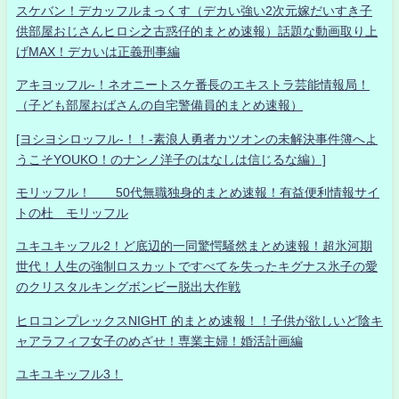
スケバン！デカッフルまっくす（デカい強い2次元嫁だいすき子
供部屋おじさんヒロシ之古惑仔的まとめ速報）話題な動画取り上
げMAX！デカいは正義刑事編
アキヨッフル-！ネオニートスケ番長のエキストラ芸能情報局！
（子ども部屋おばさんの自宅警備員的まとめ速報）
[ヨシヨシロッフル-！！-素浪人勇者カツオンの未解決事件簿へよ
うこそYOUKO！のナンノ洋子のはなしは信じるな編）]
モリッフル！ 50代無職独身的まとめ速報！有益便利情報サイ
トの杜 モリッフル
ユキユキッフル2！ど底辺的一同驚愕騒然まとめ速報！超氷河期
世代！人生の強制ロスカットですべてを失ったキグナス氷子の愛
のクリスタルキングボンビー脱出大作戦
ヒロコンプレックスNIGHT 的まとめ速報！！子供が欲しいど陰キ
ャアラフィフ女子のめざせ！専業主婦！婚活計画編
ユキユキッフル3！