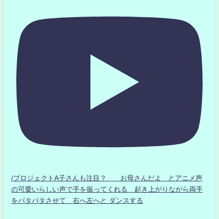
/プロジェクトA子さんも注目？ お母さんだよ とアニメ声
の可愛いらしい声で手を振ってくれる 起き上がりながら両手
をパタパタさせて 右へ左へと ダンスする