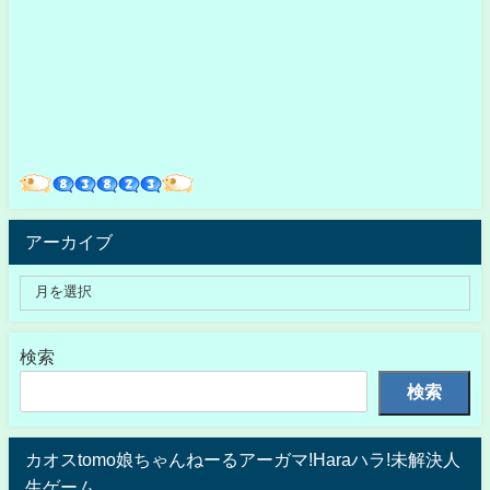
アーカイブ
検索
検索
カオスtomo娘ちゃんねーるアーガマ!Haraハラ!未解決人
生ゲーム