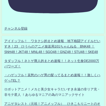
チャンネル登録
アイドッフル！ ワタクシ的まとめ速報 地下格闘アイドルだい
すき！23 ひうらのアニメ放送局101ちゃんねる BNK48 ！
SNH48！JKT48！MNL48！SGO48！GNZ48！STU48！SKE48
タダッフル！ネトゲ廃人的まとめ速報！！ネット乞食DE2000万
パワーズ！
・ハゲッフル！哀愁のハゲ男の髪ってるまとめ速報！！激しくハ
ゲっTEL？
ロボットアニメ！メカと美少女キャラだいすき永遠の非リア充・
非モテ星人 ！あらゆるマニアの為のマニアックサイト
アニゲタレスト（元祖！アニメッフル） ひきこもりニートのオ