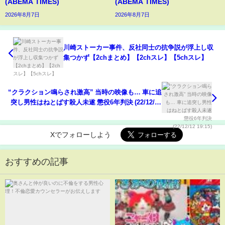
(ABEMA TIMES)
(ABEMA TIMES)
2026年8月7日
2026年8月7日
川崎ストーカー事件、反社同士の抗争説が浮上し収
集つかず【2chまとめ】【2chスレ】【5chスレ】
“クラクション鳴らされ激高” 当時の映像も… 車に追
突し男性はねとばす殺人未遂 懲役6年判決 (22/12/12
19:15)
Xでフォローしよう
おすすめの記事