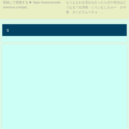
登録して視聴する ▶︎ https://www.wrestle-
もうええわを言わなかったらボケ担当はど
軍団はおさらばだ！」｜?2.20後
universe.com/ja/l...
うなる？出演者：くりぃむしちゅー さや
楽園大会はレッスルユニバース
香 ダンビラムーチョ ...
で見逃し配信中！
s