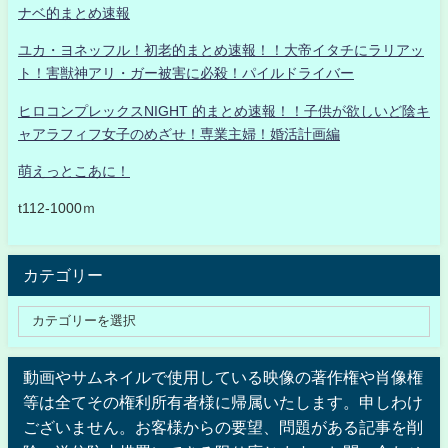
ナベ的まとめ速報
ユカ・ヨネッフル！初老的まとめ速報！！大帝イタチにラリアッ
ト！害獣神アリ・ガー被害に必殺！パイルドライバー
ヒロコンプレックスNIGHT 的まとめ速報！！子供が欲しいど陰キ
ャアラフィフ女子のめざせ！専業主婦！婚活計画編
萌えっとこあに！
t112-1000ｍ
カテゴリー
動画やサムネイルで使用している映像の著作権や肖像権
等は全てその権利所有者様に帰属いたします。申しわけ
ございません。お客様からの要望、問題がある記事を削