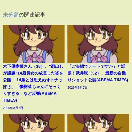
未分類
の関連記事
木下優樹菜さん（38）、“顔出し
「ご夫婦でデートですか」と話
が話題”14歳長女の成長した姿を
題！武井咲（32）、最新の自撮
公開 「14歳とは思えぬオトナっ
りショット公開(ABEMA TIMES)
ぽさ」「優樹菜ちゃんにそっく
2026年8月7日
りすぎる」など反響(ABEMA
TIMES)
2026年8月7日