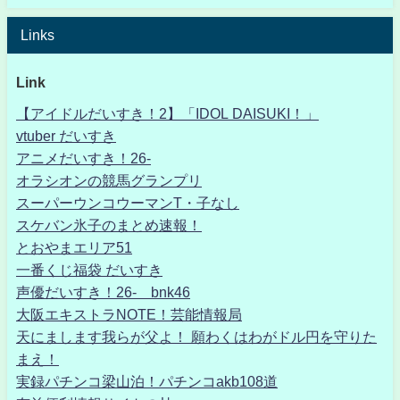
Links
Link
【アイドルだいすき！2】「IDOL DAISUKI！」
vtuber だいすき
アニメだいすき！26-
オラシオンの競馬グランプリ
スーパーウンコウーマンT・子なし
スケバン氷子のまとめ速報！
とおやまエリア51
一番くじ福袋 だいすき
声優だいすき！26- bnk46
大阪エキストラNOTE！芸能情報局
天にまします我らが父よ！ 願わくはわがドル円を守りた
まえ！
実録パチンコ梁山泊！パチンコakb108道