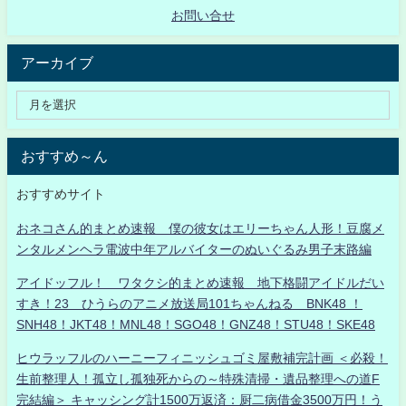
お問い合せ
アーカイブ
おすすめ～ん
おすすめサイト
おネコさん的まとめ速報 僕の彼女はエリーちゃん人形！豆腐メ
ンタルメンヘラ電波中年アルバイターのぬいぐるみ男子末路編
アイドッフル！ ワタクシ的まとめ速報 地下格闘アイドルだい
すき！23 ひうらのアニメ放送局101ちゃんねる BNK48 ！
SNH48！JKT48！MNL48！SGO48！GNZ48！STU48！SKE48
ヒウラッフルのハーニーフィニッシュゴミ屋敷補完計画 ＜必殺！
生前整理人！孤立し孤独死からの～特殊清掃・遺品整理への道F
完結編＞ キャッシング計1500万返済：厨二病借金3500万円！う