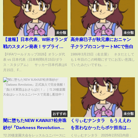
未分類
未分類
【速報】日本代表、W杯オランダ
高井麻巳子が秋元康におニャン
戦のスタメン発表！サプライズ
子クラブのコンサートMCで告白
で左シャドーに前田大然、ゲー
【FIFAワールドカップ2026】オランダ代
1986年3月23日（名古屋） ネタだとして
表 vs 日本代表（日本時間6月15日/ダラ
も１年目のこの時期にすでにお互い意識し
ムキャプテンは堂安律(ABEMA
ス・スタジアム） サッカー日本代表は6
ていたみたいですね。...
TIMES)
月15日、F...
おすすめ
未分類
闇に堕ちたNEW KAWAII?松井珠
くりぃむナンタラ もうええわ
紗が『Darkness Revolution』
を言わなかったらボケ担当はど
正式加入で完全覚醒！「負け犬
うなる？ 2月5日
?2.20後楽園大会をレッスルユニバースに
くりぃむナンタラ 2025年2月5日内容：