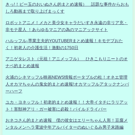
きっ!！ビー玉のおいぬさん的まとめ速報） 話題な事件からおも
しろ動画まで取り上げまっくす
ロボットアニメ！メカと美少女キャラだいすき永遠の非リア充・
非モテ星人 ！あらゆるマニアの為のマニアックサイト
ハルッフル-専業主夫的YOUTUBERまとめ速報！キモデブおた
く！初老人の介護生活！激動の1750日
アニゲタレスト（元祖！アニメッフル） ひきこもりニートのオ
ナベ的まとめ速報
火浦のシネマッフル映画NEWS情報ポータブルの杜！オネエ管理
人オカマちゃんの鬼女的まとめ速報!オカマッフルアタックナンバ
ーハーフ
ユカ・ヨネッフル！初老的まとめ速報！！大帝イタチにラリアッ
ト！害獣神アリ・ガー被害に必殺！パイルドライバー
おネコさん的まとめ速報 僕の彼女はエリーちゃん人形！豆腐メ
ンタルメンヘラ電波中年アルバイターのぬいぐるみ男子末路編