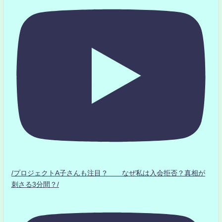
/プロジェクトA子さんも注目？ なぜ私は入会拒否？真相が
刺さる3分間？/