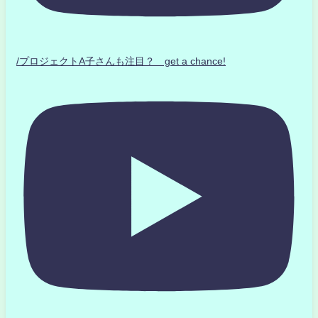
/プロジェクトA子さんも注目？ get a chance!