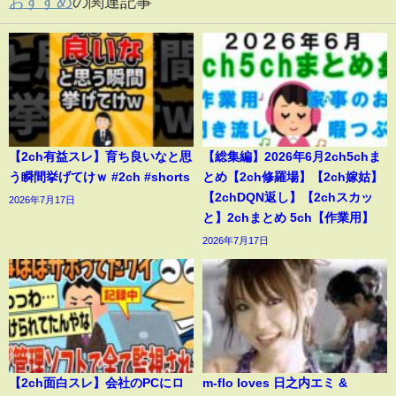
おすすめ
の関連記事
【2ch有益スレ】育ち良いなと思
【総集編】2026年6月2ch5chま
う瞬間挙げてけｗ #2ch #shorts
とめ【2ch修羅場】【2ch嫁姑】
【2chDQN返し】【2chスカッ
2026年7月17日
と】2chまとめ 5ch【作業用】
2026年7月17日
【2ch面白スレ】会社のPCにロ
m-flo loves 日之内エミ &