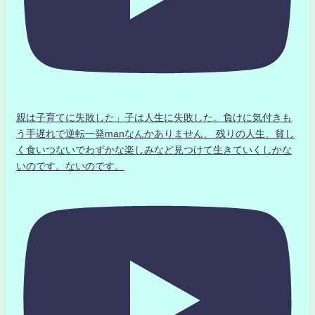
親は子育てに失敗した」子は人生に失敗した。負けに気付きも
う手遅れで逆転一発manなんかありません、 残りの人生、貧し
く食いつないでわずかな楽しみなど見つけて生きていくしかな
いのです。ないのです。