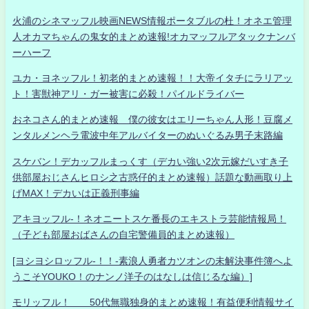
火浦のシネマッフル映画NEWS情報ポータブルの杜！オネエ管理
人オカマちゃんの鬼女的まとめ速報!オカマッフルアタックナンバ
ーハーフ
ユカ・ヨネッフル！初老的まとめ速報！！大帝イタチにラリアッ
ト！害獣神アリ・ガー被害に必殺！パイルドライバー
おネコさん的まとめ速報 僕の彼女はエリーちゃん人形！豆腐メ
ンタルメンヘラ電波中年アルバイターのぬいぐるみ男子末路編
スケバン！デカッフルまっくす（デカい強い2次元嫁だいすき子
供部屋おじさんヒロシ之古惑仔的まとめ速報）話題な動画取り上
げMAX！デカいは正義刑事編
アキヨッフル-！ネオニートスケ番長のエキストラ芸能情報局！
（子ども部屋おばさんの自宅警備員的まとめ速報）
[ヨシヨシロッフル-！！-素浪人勇者カツオンの未解決事件簿へよ
うこそYOUKO！のナンノ洋子のはなしは信じるな編）]
モリッフル！ 50代無職独身的まとめ速報！有益便利情報サイ