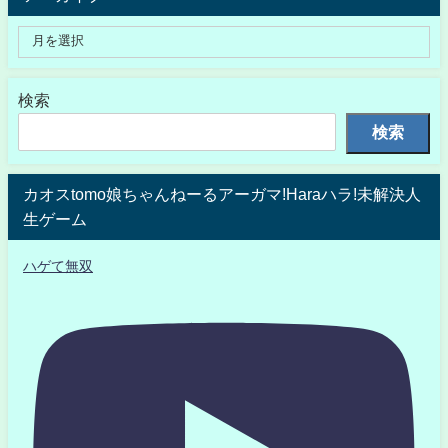
検索
検索
カオスtomo娘ちゃんねーるアーガマ!Haraハラ!未解決人
生ゲーム
ハゲて無双