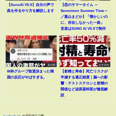
【SunoAI V5.5】自分の声で
【恋のサマータイム ～
曲を作るやり方を解説します
Seventeen Summer Time～
／葉山まどか】「懐かしいの
に、存在しなかった一曲」
音楽はSUNO AI V5.5で制作
未分類
おすすめ
W杯グループ敗退決まった韓
【射精と寿命】死亡リスクが
国の反応がやばすぎる。
半減する適正頻度｜脳への影
響・テストステロンと射精の
関係など泌尿器科医が徹底解
説