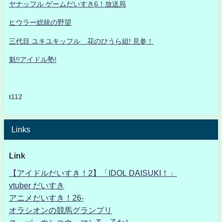
ヤナッフル ゲームだいすき6！放送局
ヒウラー総統の野望
三代目 ユキユキッフル 花のひうら組! 見参！
魁!!アイドル塾!
t112
Links
Link
【アイドルだいすき！2】「IDOL DAISUKI！」
vtuber だいすき
アニメだいすき！26-
オラシオンの競馬グランプリ