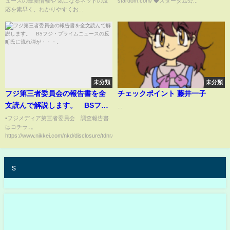
ュースの最新情報や 気になるネットの反
stardom.com/ ◆スターダム公...
【STARDOM】
応を素早く、わかりやすくお...
未分類
未分類
フジ第三者委員会の報告書を全
チェックポイント 藤井一子
文読んで解説します。 BSフ
...
ジ・プライムニュースの反町氏
▪️フジメディア第三者委員会 調査報告書
はコチラ↓。
に流れ弾が・・・。
https://www.nikkei.com/nkd/disclosure/tdnr/2...
s