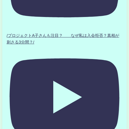
/プロジェクトA子さんも注目？ なぜ私は入会拒否？真相が
刺さる3分間？/