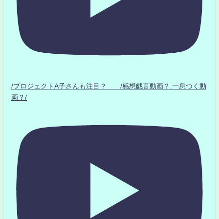
/プロジェクトA子さんも注目？ /感想戯言動画？.一息つく動
画？/