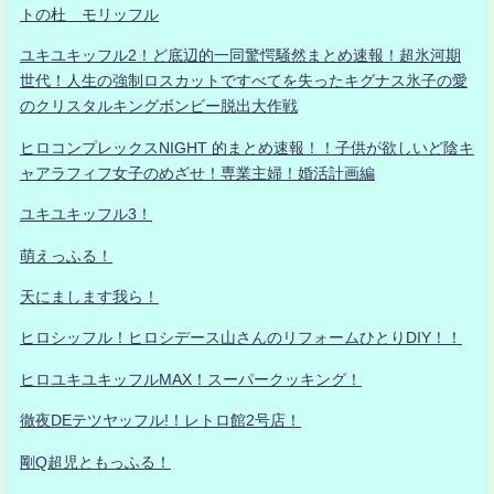
トの杜 モリッフル
ユキユキッフル2！ど底辺的一同驚愕騒然まとめ速報！超氷河期
世代！人生の強制ロスカットですべてを失ったキグナス氷子の愛
のクリスタルキングボンビー脱出大作戦
ヒロコンプレックスNIGHT 的まとめ速報！！子供が欲しいど陰キ
ャアラフィフ女子のめざせ！専業主婦！婚活計画編
ユキユキッフル3！
萌えっふる！
天にまします我ら！
ヒロシッフル！ヒロシデース山さんのリフォームひとりDIY！！
ヒロユキユキッフルMAX！スーパークッキング！
徹夜DEテツヤッフル!！レトロ館2号店！
剛Q超児ともっふる！