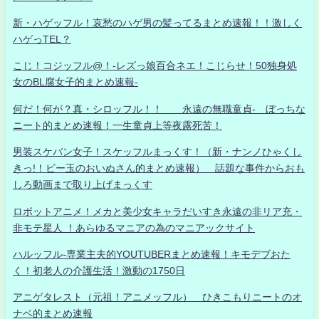
新・ハゲッフル！哀愁のハゲ男の髪ってるまとめ速報！！激しく
ハゲっTEL？
こじ！コジッフル@！-レズっ娘百合ネエ！こじらせ！50独身処
女のBL腐女子的まとめ速報-
何だ！何が？真・シロッフル！！ 永遠の無職童貞- ぼっちな
ニート的まとめ速報！一生童貞上等夜露死苦！
男装スケバン女子！スケッフルまっくす！（新・ナンノひゃくし
きっ!！ビー玉のおいぬさん的まとめ速報） 話題な事件からおも
しろ動画まで取り上げまっくす
ロボットアニメ！メカと美少女キャラだいすき永遠の非リア充・
非モテ星人 ！あらゆるマニアの為のマニアックサイト
ハルッフル-専業主夫的YOUTUBERまとめ速報！キモデブおた
く！初老人の介護生活！激動の1750日
アニゲタレスト（元祖！アニメッフル） ひきこもりニートのオ
ナベ的まとめ速報