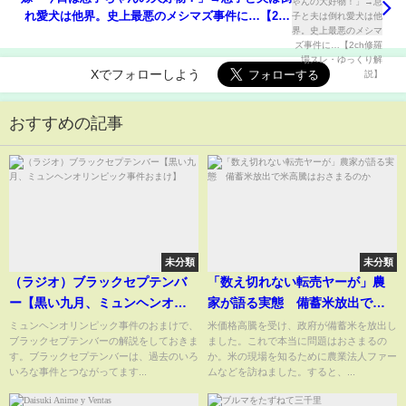
れ愛犬は他界。史上最悪のメシマズ事件に…【2ch
修羅場スレ・ゆっくり解説】
Xでフォローしよう
おすすめの記事
未分類
未分類
（ラジオ）ブラックセプテンバ
「数え切れない転売ヤーが」農
ー【黒い九月、ミュンヘンオリ
家が語る実態 備蓄米放出で米
ンピック事件おまけ】
高騰はおさまるのか
ミュンヘンオリンピック事件のおまけで、
米価格高騰を受け、政府が備蓄米を放出し
ブラックセプテンバーの解説をしておきま
ました。これで本当に問題はおさまるの
す。ブラックセプテンバーは、過去のいろ
か。米の現場を知るために農業法人ファー
いろな事件とつながってます...
ムなどを訪ねました。すると、...