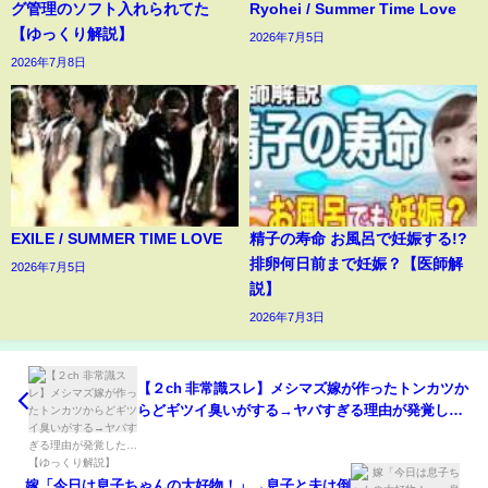
グ管理のソフト入れられてた
Ryohei / Summer Time Love
【ゆっくり解説】
2026年7月5日
2026年7月8日
EXILE / SUMMER TIME LOVE
精子の寿命 お風呂で妊娠する!?
排卵何日前まで妊娠？【医師解
2026年7月5日
説】
2026年7月3日
【２ch 非常識スレ】メシマズ嫁が作ったトンカツか
らどギツイ臭いがする→ヤバすぎる理由が発覚し
た…【ゆっくり解説】
嫁「今日は息子ちゃんの大好物！」→息子と夫は倒