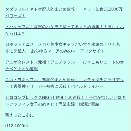
タダッフル！ネトゲ廃人的まとめ速報！！ネット乞食DE2000万
パワーズ！
・ハゲッフル！哀愁のハゲ男の髪ってるまとめ速報！！激しくハ
ゲっTEL？
ロボットアニメ！メカと美少女キャラだいすき永遠の非リア充・
非モテ星人 ！あらゆるマニアの為のマニアックサイト
アニゲタレスト（元祖！アニメッフル） ひきこもりニートのオ
ナベ的まとめ速報
ユカ・ヨネッフル！初老的まとめ速報！！大帝イタチにラリアッ
ト！害獣神アリ・ガー被害に必殺！パイルドライバー
ヒロコンプレックスNIGHT 的まとめ速報！！子供が欲しいど陰キ
ャアラフィフ女子のめざせ！専業主婦！婚活計画編
萌えっとこあに！
t112-1000ｍ