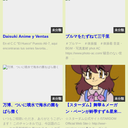
未分類
未分類
Daisuki Anime y Ventas
ブルマをたずねて三千里
En el C.C "El Hueco" Puesto A6-7, aqui
＃ブルマー ＃体操服 ＃体操着 音楽・
encontraras tus series favorita...
BGM・写真素材 phot AC
https://www.photo-ac.com/ 騒音のない世
界 ...
未分類
未分類
万博、ついに噴水で海水の菌を
【スターダム】舞華＆メーガ
ばら撒く
ン・ベーンが鈴季すず＆星来芽
依を下し、タッグリーグ初優
いつもご視聴いただき、ありがとうござい
☆スターダム公式サイト/STARDOM
ます！ このチャンネルでは、今話題のニ
Official Web Site☆ http://wwr-
勝！-11.12長岡大会-