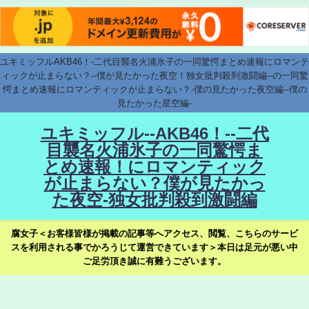
ユキミッフルAKB46！-二代目襲名火浦氷子の一同驚愕まとめ速報にロマンテ
ィックが止まらない？--僕が見たかった夜空！独女批判殺到激闘編--の一同驚
愕まとめ速報にロマンティックが止まらない？-僕の見たかった夜空編--僕の
見たかった星空編-
ユキミッフル--AKB46！--二代
目襲名火浦氷子の一同驚愕ま
とめ速報！にロマンティック
が止まらない？僕が見たかっ
た夜空-独女批判殺到激闘編
腐女子＜お客様皆様が掲載の記事等へアクセス、閲覧、こちらのサービ
スを利用される事でかろうじて運営できています＞本日は足元が悪い中
ご足労頂き誠に有難うございます。