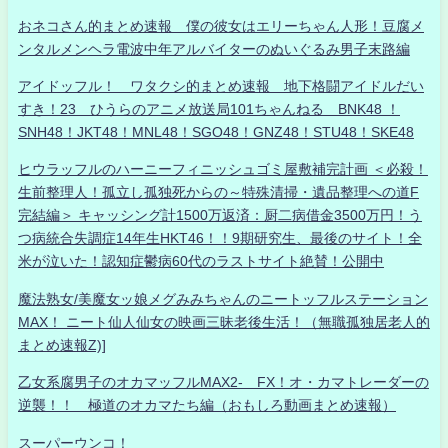
おネコさん的まとめ速報 僕の彼女はエリーちゃん人形！豆腐メ
ンタルメンヘラ電波中年アルバイターのぬいぐるみ男子末路編
アイドッフル！ ワタクシ的まとめ速報 地下格闘アイドルだい
すき！23 ひうらのアニメ放送局101ちゃんねる BNK48 ！
SNH48！JKT48！MNL48！SGO48！GNZ48！STU48！SKE48
ヒウラッフルのハーニーフィニッシュゴミ屋敷補完計画 ＜必殺！
生前整理人！孤立し孤独死からの～特殊清掃・遺品整理への道F
完結編＞ キャッシング計1500万返済：厨二病借金3500万円！う
つ病統合失調症14年生HKT46！！9期研究生、最後のサイト！全
米が泣いた！認知症鬱病60代のラストサイト絶賛！公開中
魔法熟女/美魔女ッ娘メグみみちゃんのニートッフルステーション
MAX！ ニート仙人仙女の映画三昧老後生活！（無職孤独居老人的
まとめ速報Z)]
乙女系腐男子のオカマッフルMAX2- FX！オ・カマトレーダーの
逆襲！！ 極道のオカマたち編（おもしろ動画まとめ速報）
スーパーウンコ！