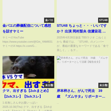
金バエ
STU48
金バエの葬儀配信について感想
STU48 ちょっと・・・いいです
を話すヤミー
か？ 出演 岡村梨央 信濃宙花 内
海里音（字幕なし）
ヤミーのYouTube
2025年4月28日放送 TBSラジオ こねくと
https://www.youtube.com/@Gin_YAMI831
から 番組では、「STU48」のメンバー
ヤミーのX https://x.com/G...
が、番組の重要なキーワードである「食で
美しく。」をテ...
未分類
未分類
クマ、出すぎる【2chまとめ】
岸本梓さん、がんで死去 39
【2chスレ】【5chスレ】
歳 『ズムサタ』リポーターと
して活躍【報告全文】
1:名無しさん＠お腹いっぱい
...
2025.10.30(Thu) クマ、出すぎる【2chま