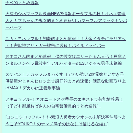
ナベ的まとめ速報
火浦のシネマッフル映画NEWS情報ポータブルの杜！オネエ管理
人オカマちゃんの鬼女的まとめ速報!オカマッフルアタックナンバ
ーハーフ
ユカ・ヨネッフル！初老的まとめ速報！！大帝イタチにラリアッ
ト！害獣神アリ・ガー被害に必殺！パイルドライバー
おネコさん的まとめ速報 僕の彼女はエリーちゃん人形！豆腐メ
ンタルメンヘラ電波中年アルバイターのぬいぐるみ男子末路編
スケバン！デカッフルまっくす（デカい強い2次元嫁だいすき子
供部屋おじさんヒロシ之古惑仔的まとめ速報）話題な動画取り上
げMAX！デカいは正義刑事編
アキヨッフル-！ネオニートスケ番長のエキストラ芸能情報局！
（子ども部屋おばさんの自宅警備員的まとめ速報）
[ヨシヨシロッフル-！！-素浪人勇者カツオンの未解決事件簿へよ
うこそYOUKO！のナンノ洋子のはなしは信じるな編）]