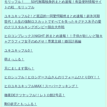
モリッフル！ 50代無職独身的まとめ速報！有益便利情報サイ
トの杜 モリッフル
ユキユキッフル2！ど底辺的一同驚愕騒然まとめ速報！超氷河期
世代！人生の強制ロスカットですべてを失ったキグナス氷子の愛
のクリスタルキングボンビー脱出大作戦
ヒロコンプレックスNIGHT 的まとめ速報！！子供が欲しいど陰キ
ャアラフィフ女子のめざせ！専業主婦！婚活計画編
ユキユキッフル3！
萌えっふる！
天にまします我ら！
ヒロシッフル！ヒロシデース山さんのリフォームひとりDIY！！
ヒロユキユキッフルMAX！スーパークッキング！
徹夜DEテツヤッフル!！レトロ館2号店！
剛Q超児ともっふる！