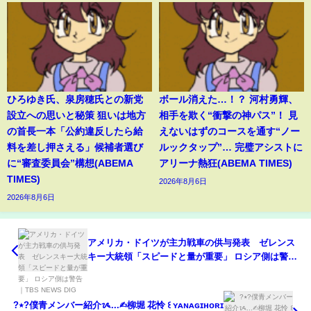
ひろゆき氏、泉房穂氏との新党
ボール消えた…！？ 河村勇輝、
設立への思いと秘策 狙いは地方
相手を欺く“衝撃の神パス”！ 見
の首長一本「公約違反したら給
えないはずのコースを通す“ノー
料を差し押さえる」候補者選び
ルックタップ”… 完璧アシストに
に“審査委員会”構想(ABEMA
アリーナ熱狂(ABEMA TIMES)
TIMES)
2026年8月6日
2026年8月6日
アメリカ・ドイツが主力戦車の供与発表 ゼレンス
キー大統領「スピードと量が重要」 ロシア側は警告
｜TBS NEWS DIG
?٭?僕青メンバー紹介ᝰ...✍︎柳堀 花怜 ꒰ ʏᴀɴᴀɢɪʜᴏʀɪ