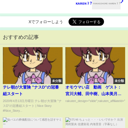
ᴋᴀʀᴇɴ ꒱ ?
Xでフォローしよう
おすすめの記事
未分類
未分類
テレ朝が大冒険 ”ナスD”の冠番
オモウマい店 動画 ゲスト：
組スタート
宮川大輔、田中樹、山本美月、
山下健二郎 4月1日
2020年4月13日月曜日 テレ朝が大冒険 ”ナ
rakuten_design="slide";rakuten_affiliateId="0
スD”の冠番組スタート | Nice Story
#Nice_Story...