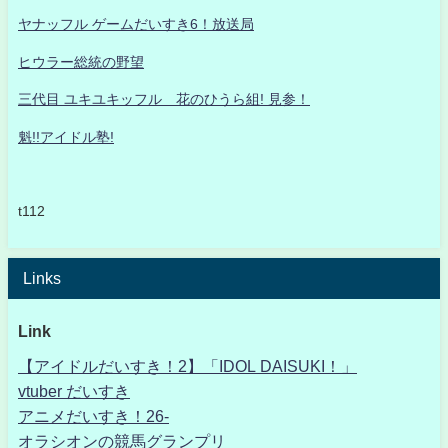
ヤナッフル ゲームだいすき6！放送局
ヒウラー総統の野望
三代目 ユキユキッフル 花のひうら組! 見参！
魁!!アイドル塾!
t112
Links
Link
【アイドルだいすき！2】「IDOL DAISUKI！」
vtuber だいすき
アニメだいすき！26-
オラシオンの競馬グランプリ