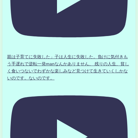
親は子育てに失敗した」子は人生に失敗した。負けに気付きも
う手遅れで逆転一発manなんかありません、 残りの人生、貧し
く食いつないでわずかな楽しみなど見つけて生きていくしかな
いのです。ないのです。