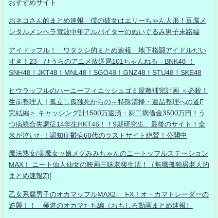
おすすめサイト
おネコさん的まとめ速報 僕の彼女はエリーちゃん人形！豆腐メ
ンタルメンヘラ電波中年アルバイターのぬいぐるみ男子末路編
アイドッフル！ ワタクシ的まとめ速報 地下格闘アイドルだい
すき！23 ひうらのアニメ放送局101ちゃんねる BNK48 ！
SNH48！JKT48！MNL48！SGO48！GNZ48！STU48！SKE48
ヒウラッフルのハーニーフィニッシュゴミ屋敷補完計画 ＜必殺！
生前整理人！孤立し孤独死からの～特殊清掃・遺品整理への道F
完結編＞ キャッシング計1500万返済：厨二病借金3500万円！う
つ病統合失調症14年生HKT46！！9期研究生、最後のサイト！全
米が泣いた！認知症鬱病60代のラストサイト絶賛！公開中
魔法熟女/美魔女ッ娘メグみみちゃんのニートッフルステーション
MAX！ ニート仙人仙女の映画三昧老後生活！（無職孤独居老人的
まとめ速報Z)]
乙女系腐男子のオカマッフルMAX2- FX！オ・カマトレーダーの
逆襲！！ 極道のオカマたち編（おもしろ動画まとめ速報）