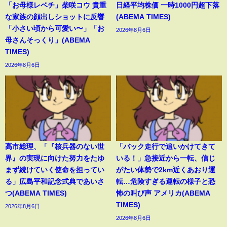
「お母様レベチ」柴咲コウ 貴重
日経平均株価 一時1000円超下落
な家族の顔出しショットに反響
(ABEMA TIMES)
「小さい頃から可愛い〜」「お
2026年8月6日
母さんそっくり」(ABEMA
TIMES)
2026年8月6日
高市総理、「『核兵器のない世
「バック走行で追いかけてきて
界』の実現に向けた努力をたゆ
いる！」急接近から一転、信じ
まず続けていく使命を担ってい
がたい体勢で2km近くあおり運
る」広島平和記念式典であいさ
転…危険すぎる運転の様子と恐
つ(ABEMA TIMES)
怖の叫び声 アメリカ(ABEMA
TIMES)
2026年8月6日
2026年8月6日