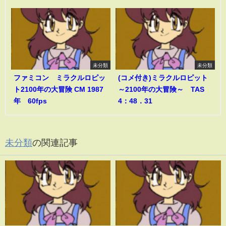
未分類
未分類
ファミコン ミラクルロピッ
(コメ付き)ミラクルロピット
ト2100年の大冒険 CM 1987
～2100年の大冒険～ TAS
年 60fps
4：48．31
未分類
の関連記事