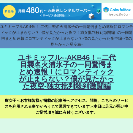
ユキミッフルAKB46！-二代目襲名火浦氷子の一同驚愕まとめ速報にロマンテ
ィックが止まらない？--僕が見たかった夜空！独女批判殺到激闘編--の一同驚
愕まとめ速報にロマンティックが止まらない？-僕の見たかった夜空編--僕の
見たかった星空編-
ユキミッフル--AKB46！--二代
目襲名火浦氷子の一同驚愕ま
とめ速報！にロマンティック
が止まらない？僕が見たかっ
た夜空-独女批判殺到激闘編
腐女子＜お客様皆様が掲載の記事等へアクセス、閲覧、こちらのサービ
スを利用される事でかろうじて運営できています＞本日は足元が悪い中
ご足労頂き誠に有難うございます。