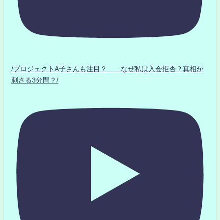
/プロジェクトA子さんも注目？ なぜ私は入会拒否？真相が
刺さる3分間？/