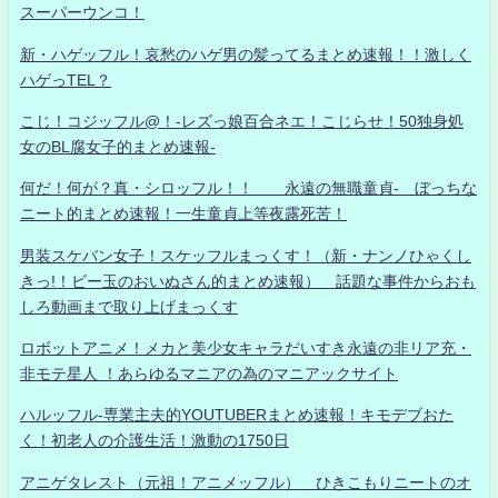
スーパーウンコ！
新・ハゲッフル！哀愁のハゲ男の髪ってるまとめ速報！！激しく
ハゲっTEL？
こじ！コジッフル@！-レズっ娘百合ネエ！こじらせ！50独身処
女のBL腐女子的まとめ速報-
何だ！何が？真・シロッフル！！ 永遠の無職童貞- ぼっちな
ニート的まとめ速報！一生童貞上等夜露死苦！
男装スケバン女子！スケッフルまっくす！（新・ナンノひゃくし
きっ!！ビー玉のおいぬさん的まとめ速報） 話題な事件からおも
しろ動画まで取り上げまっくす
ロボットアニメ！メカと美少女キャラだいすき永遠の非リア充・
非モテ星人 ！あらゆるマニアの為のマニアックサイト
ハルッフル-専業主夫的YOUTUBERまとめ速報！キモデブおた
く！初老人の介護生活！激動の1750日
アニゲタレスト（元祖！アニメッフル） ひきこもりニートのオ