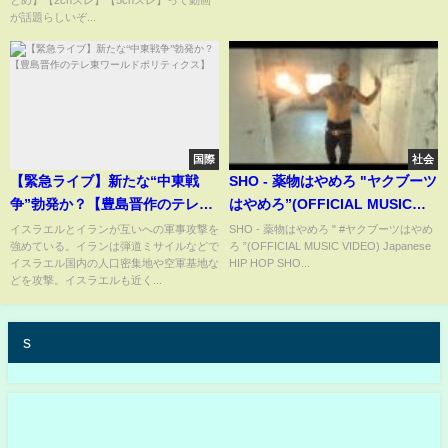
とめ】【2chスレ】【5chスレ】って動画
が話題らしいぞ...
国際
社会
【緊急ライブ】新たな“中東戦
SHO - 薬物はやめろ "ヤクブーツ
争”勃発か？【豊島晋作のテレ東
はやめろ”(OFFICIAL MUSIC
ワールドポリティクス】
VIDEO) "STOP DOING DRUGS"
イスラエルとイランが互いへの軍事攻撃を
SHO - 薬物はやめろ " #ヤクブーツはやめ
強めている。イランは弾道ミサイルなどで
ろ ”(OFFICIAL MUSIC VIDEO) Japanese
Japanese HIP HOP
イスラエル国内の人口密集地や空軍基地な
HIP HOP SHO...
どを攻撃。イスラエルも近く...
s