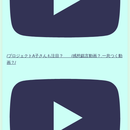
/プロジェクトA子さんも注目？ /感想戯言動画？.一息つく動
画？/