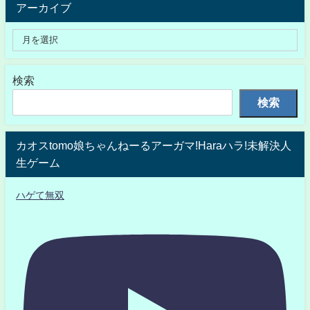
アーカイブ
検索
検索
カオスtomo娘ちゃんねーるアーガマ!Haraハラ!未解決人
生ゲーム
ハゲて無双