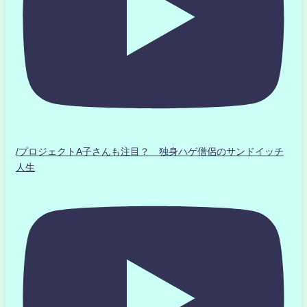
/プロジェクトA子さんも注目？ 独身ハゲ僧侶のサンドイッチ
人生