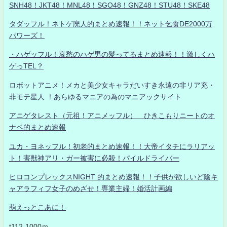
SNH48！JKT48！MNL48！SGO48！GNZ48！STU48！SKE48
タダッフル！ネトゲ廃人的まとめ速報！！ネット乞食DE2000万
パワーズ！
・ハゲッフル！哀愁のハゲ男の髪ってるまとめ速報！！激しくハ
ゲっTEL？
ロボットアニメ！メカと美少女キャラだいすき永遠の非リア充・
非モテ星人 ！あらゆるマニアの為のマニアックサイト
アニゲタレスト（元祖！アニメッフル） ひきこもりニートのオ
ナベ的まとめ速報
ユカ・ヨネッフル！初老的まとめ速報！！大帝イタチにラリアッ
ト！害獣神アリ・ガー被害に必殺！パイルドライバー
ヒロコンプレックスNIGHT 的まとめ速報！！子供が欲しいど陰キ
ャアラフィフ女子のめざせ！専業主婦！婚活計画編
萌えっとこあに！
t112-1000ｍ