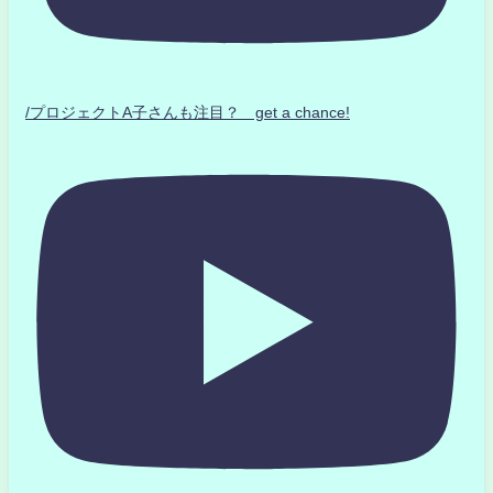
/プロジェクトA子さんも注目？ get a chance!