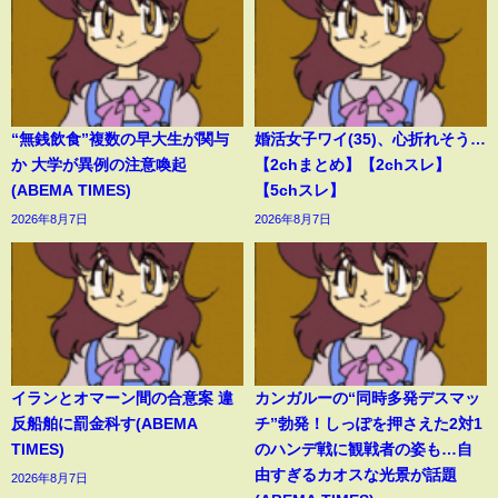
“無銭飲食”複数の早大生が関与
婚活女子ワイ(35)、心折れそう…
か 大学が異例の注意喚起
【2chまとめ】【2chスレ】
(ABEMA TIMES)
【5chスレ】
2026年8月7日
2026年8月7日
イランとオマーン間の合意案 違
カンガルーの“同時多発デスマッ
反船舶に罰金科す(ABEMA
チ”勃発！しっぽを押さえた2対1
TIMES)
のハンデ戦に観戦者の姿も…自
由すぎるカオスな光景が話題
2026年8月7日