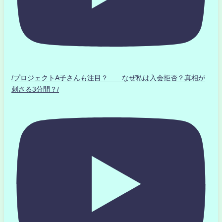
/プロジェクトA子さんも注目？ なぜ私は入会拒否？真相が
刺さる3分間？/