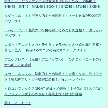
すき！23 ひうらのアニメ放送局101ちゃんねる BNK48 ！
SNH48！JKT48！MNL48！SGO48！GNZ48！STU48！SKE48
タダッフル！ネトゲ廃人的まとめ速報！！ネット乞食DE2000万
パワーズ！
・ハゲッフル！哀愁のハゲ男の髪ってるまとめ速報！！激しくハ
ゲっTEL？
ロボットアニメ！メカと美少女キャラだいすき永遠の非リア充・
非モテ星人 ！あらゆるマニアの為のマニアックサイト
アニゲタレスト（元祖！アニメッフル） ひきこもりニートのオ
ナベ的まとめ速報
ユカ・ヨネッフル！初老的まとめ速報！！大帝イタチにラリアッ
ト！害獣神アリ・ガー被害に必殺！パイルドライバー
ヒロコンプレックスNIGHT 的まとめ速報！！子供が欲しいど陰キ
ャアラフィフ女子のめざせ！専業主婦！婚活計画編
萌えっとこあに！