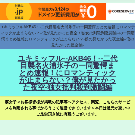
ユキミッフルAKB46！-二代目襲名火浦氷子の一同驚愕まとめ速報にロマンテ
ィックが止まらない？--僕が見たかった夜空！独女批判殺到激闘編--の一同驚
愕まとめ速報にロマンティックが止まらない？-僕の見たかった夜空編--僕の
見たかった星空編-
ユキミッフル--AKB46！--二代
目襲名火浦氷子の一同驚愕ま
とめ速報！にロマンティック
が止まらない？僕が見たかっ
た夜空-独女批判殺到激闘編
腐女子＜お客様皆様が掲載の記事等へアクセス、閲覧、こちらのサービ
スを利用される事でかろうじて運営できています＞本日は足元が悪い中
ご足労頂き誠に有難うございます。