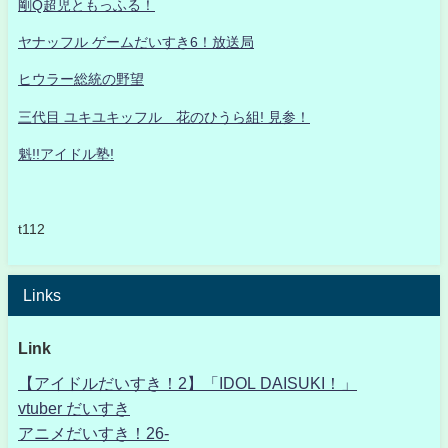
剛Q超児ともっふる！
ヤナッフル ゲームだいすき6！放送局
ヒウラー総統の野望
三代目 ユキユキッフル 花のひうら組! 見参！
魁!!アイドル塾!
t112
Links
Link
【アイドルだいすき！2】「IDOL DAISUKI！」
vtuber だいすき
アニメだいすき！26-