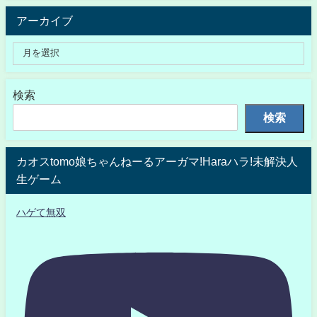
アーカイブ
検索
検索
カオスtomo娘ちゃんねーるアーガマ!Haraハラ!未解決人
生ゲーム
ハゲて無双