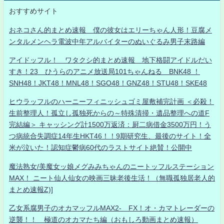
おすすめサイト
おネコさん的まとめ速報 僕の彼女はエリーちゃん人形！豆腐メ
ンタルメンヘラ電波中年アルバイターのぬいぐるみ男子末路編
アイドッフル！ ワタクシ的まとめ速報 地下格闘アイドルだい
すき！23 ひうらのアニメ放送局101ちゃんねる BNK48 ！
SNH48！JKT48！MNL48！SGO48！GNZ48！STU48！SKE48
ヒウラッフルのハーニーフィニッシュゴミ屋敷補完計画 ＜必殺！
生前整理人！孤立し孤独死からの～特殊清掃・遺品整理への道F
完結編＞ キャッシング計1500万返済：厨二病借金3500万円！う
つ病統合失調症14年生HKT46！！9期研究生、最後のサイト！全
米が泣いた！認知症鬱病60代のラストサイト絶賛！公開中
魔法熟女/美魔女ッ娘メグみみちゃんのニートッフルステーション
MAX！ ニート仙人仙女の映画三昧老後生活！（無職孤独居老人的
まとめ速報Z)]
乙女系腐男子のオカマッフルMAX2- FX！オ・カマトレーダーの
逆襲！！ 極道のオカマたち編（おもしろ動画まとめ速報）