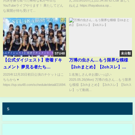
判決を勝ち取った稀有な私が今日も
ん:2023/01/07(土)22:34:50 ID:Ctar 寂しく
YouTubeライブやります！ 果たしてどん
ねえよ https://hayabusa.op...
な展開が待ち受けて...
STU48
未分類
【公式ダイジェスト】密着ドキ
万博の虫さん…もう限界な模様
ュメント 夢見る者たち
【2chまとめ】【2chスレ】
「episode4 出航」【STU48/4期
【5chスレ】
2025年12月20日初日公演のチケットはこ
1:名無しさん＠お腹いっぱい
ちらから▼
2025.05.26(Mon) 万博の虫さん…もう限界
研究生】
https://sp.stu48.com/schedule/detail/21694...
な模様【2chまとめ】【2chスレ】【5chス
レ】って動画...
s