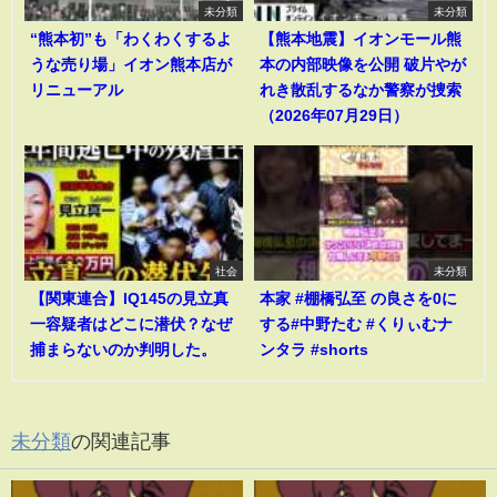
未分類
未分類
“熊本初”も「わくわくするよ
【熊本地震】イオンモール熊
うな売り場」イオン熊本店が
本の内部映像を公開 破片やが
リニューアル
れき散乱するなか警察が捜索
（2026年07月29日）
社会
未分類
【関東連合】IQ145の見立真
本家 #棚橋弘至 の良さを0に
一容疑者はどこに潜伏？なぜ
する#中野たむ #くりぃむナ
捕まらないのか判明した。
ンタラ #shorts
未分類
の関連記事