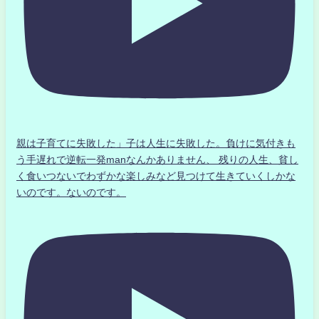
親は子育てに失敗した」子は人生に失敗した。負けに気付きも
う手遅れで逆転一発manなんかありません、 残りの人生、貧し
く食いつないでわずかな楽しみなど見つけて生きていくしかな
いのです。ないのです。