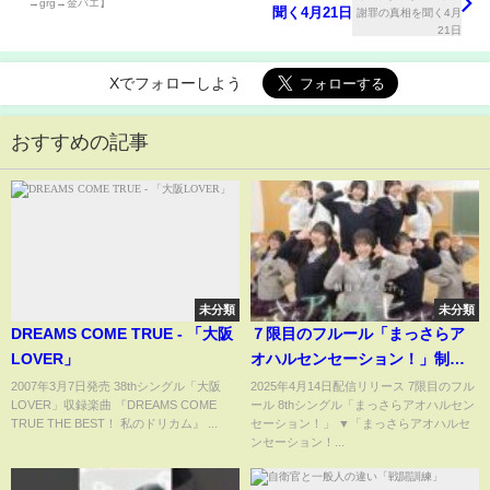
聞く4月21日
Xでフォローしよう
おすすめの記事
未分類
未分類
DREAMS COME TRUE - 「大阪
７限目のフルール「まっさらア
LOVER」
オハルセンセーション！」制服
ダンスver.
2007年3月7日発売 38thシングル「大阪
2025年4月14日配信リリース 7限目のフル
LOVER」収録楽曲 『DREAMS COME
ール 8thシングル「まっさらアオハルセン
TRUE THE BEST！ 私のドリカム』 ...
セーション！」 ▼「まっさらアオハルセ
ンセーション！...