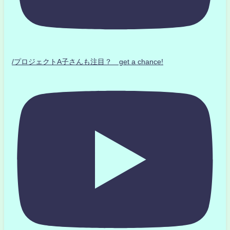
/プロジェクトA子さんも注目？ get a chance!