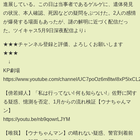
進展している。この日は当事者であるゲルゲに、遺体発見
の状況、本人確認、死因などの疑問をぶつけた。2人の感情
が爆発する場面もあったが、謎の解明に近づく配信だっ
た。ツイキャス5月9日深夜配信より↓
★★★チャンネル登録と評価、よろしくお願いします
★★★
↓
KP劇場
https://www.youtube.com/channel/UC7poOz6m8twl8xP5lxC
【傍若婦人】「私は行ってない! 何も知らない!」佐野に関す
る疑惑、憶測を否定、1月からの流れ検証【ウナちゃんマ
ン】
https://youtu.be/nb9qowrLJYM
【唯我】【ウナちゃんマン】の晴れない疑惑、警官到着前