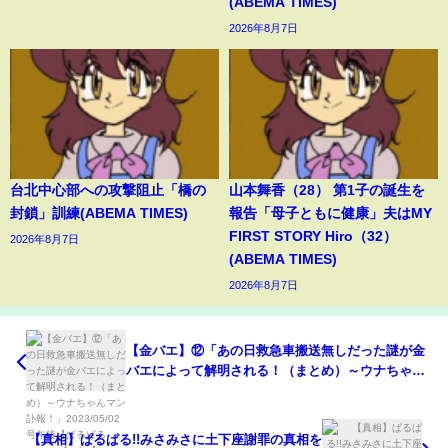
(ABEMA TIMES)
2026年8月7日
台北中心部への攻撃阻止「橋の
山本舞香（28） 第1子の誕生を
封鎖」訓練(ABEMA TIMES)
報告「母子ともに健康」夫はMY
FIRST STORY Hiro（32）
2026年8月7日
(ABEMA TIMES)
2026年8月7日
【金バエ】⑫「あの日救急車搬送無しだった謎が金
バエによって解明される！（まとめ）～ウナちゃん
マン訃報！」2023/05/02号午後【ぱるぱる→grg→金
バエ】
【真相】ぱるぱる!!みさみさに土下座謝罪の真相を