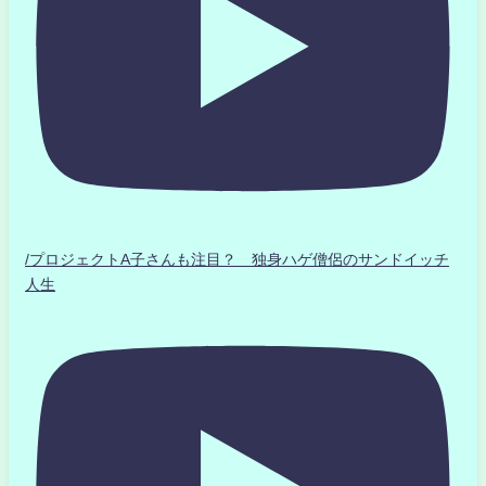
/プロジェクトA子さんも注目？ 独身ハゲ僧侶のサンドイッチ
人生