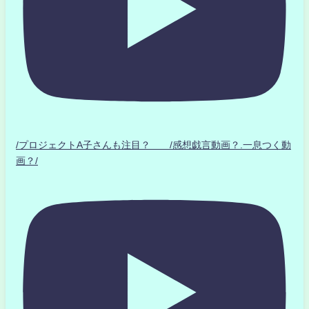
/プロジェクトA子さんも注目？ /感想戯言動画？.一息つく動
画？/