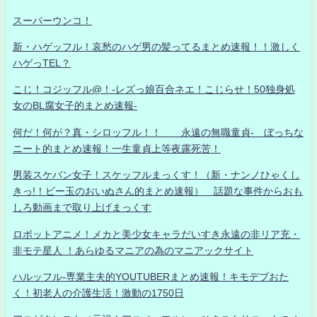
スーパーウンコ！
新・ハゲッフル！哀愁のハゲ男の髪ってるまとめ速報！！激しく
ハゲっTEL？
こじ！コジッフル@！-レズっ娘百合ネエ！こじらせ！50独身処
女のBL腐女子的まとめ速報-
何だ！何が？真・シロッフル！！ 永遠の無職童貞- ぼっちな
ニート的まとめ速報！一生童貞上等夜露死苦！
男装スケバン女子！スケッフルまっくす！（新・ナンノひゃくし
きっ!！ビー玉のおいぬさん的まとめ速報） 話題な事件からおも
しろ動画まで取り上げまっくす
ロボットアニメ！メカと美少女キャラだいすき永遠の非リア充・
非モテ星人 ！あらゆるマニアの為のマニアックサイト
ハルッフル-専業主夫的YOUTUBERまとめ速報！キモデブおた
く！初老人の介護生活！激動の1750日