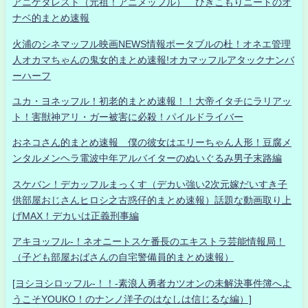
アニゲタレスト（元祖！アニメッフル） ひきこもりニートのオ
ナベ的まとめ速報
火浦のシネマッフル映画NEWS情報ポータブルの杜！オネエ管理
人オカマちゃんの鬼女的まとめ速報!オカマッフルアタックナンバ
ーハーフ
ユカ・ヨネッフル！初老的まとめ速報！！大帝イタチにラリアッ
ト！害獣神アリ・ガー被害に必殺！パイルドライバー
おネコさん的まとめ速報 僕の彼女はエリーちゃん人形！豆腐メ
ンタルメンヘラ電波中年アルバイターのぬいぐるみ男子末路編
スケバン！デカッフルまっくす（デカい強い2次元嫁だいすき子
供部屋おじさんヒロシ之古惑仔的まとめ速報）話題な動画取り上
げMAX！デカいは正義刑事編
アキヨッフル-！ネオニートスケ番長のエキストラ芸能情報局！
（子ども部屋おばさんの自宅警備員的まとめ速報）
[ヨシヨシロッフル-！！-素浪人勇者カツオンの未解決事件簿へよ
うこそYOUKO！のナンノ洋子のはなしは信じるな編）]