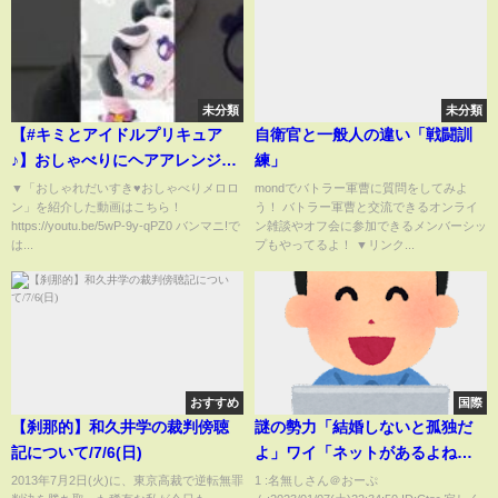
未分類
未分類
【#キミとアイドルプリキュア
自衛官と一般人の違い「戦闘訓
♪】おしゃべりにヘアアレンジ！
練」
「おしゃれだいすき♥おしゃべり
▼「おしゃれだいすき♥おしゃべりメロロ
mondでバトラー軍曹に質問をしてみよ
ン」を紹介した動画はこちら！
う！ バトラー軍曹と交流できるオンライ
メロロン」楽しもう！【バンダ
https://youtu.be/5wP-9y-qPZ0 バンマニ!で
ン雑談やオフ会に参加できるメンバーシッ
イ公式】 #Shorts #バンダイ #バ
は...
プもやってるよ！ ▼リンク...
ンマニ
おすすめ
国際
【刹那的】和久井学の裁判傍聴
謎の勢力「結婚しないと孤独だ
記について/7/6(日)
よ」ワイ「ネットがあるよね
ｗ」
2013年7月2日(火)に、東京高裁で逆転無罪
1 :名無しさん＠おーぷ