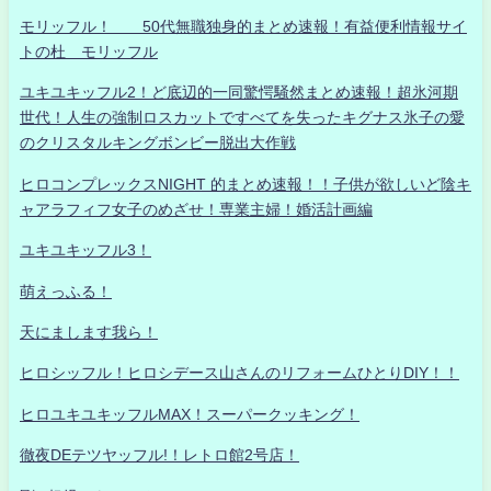
モリッフル！ 50代無職独身的まとめ速報！有益便利情報サイ
トの杜 モリッフル
ユキユキッフル2！ど底辺的一同驚愕騒然まとめ速報！超氷河期
世代！人生の強制ロスカットですべてを失ったキグナス氷子の愛
のクリスタルキングボンビー脱出大作戦
ヒロコンプレックスNIGHT 的まとめ速報！！子供が欲しいど陰キ
ャアラフィフ女子のめざせ！専業主婦！婚活計画編
ユキユキッフル3！
萌えっふる！
天にまします我ら！
ヒロシッフル！ヒロシデース山さんのリフォームひとりDIY！！
ヒロユキユキッフルMAX！スーパークッキング！
徹夜DEテツヤッフル!！レトロ館2号店！