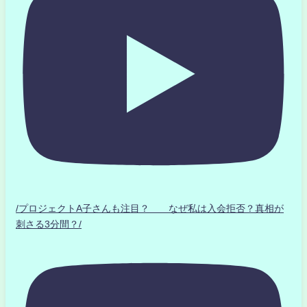
/プロジェクトA子さんも注目？ なぜ私は入会拒否？真相が
刺さる3分間？/