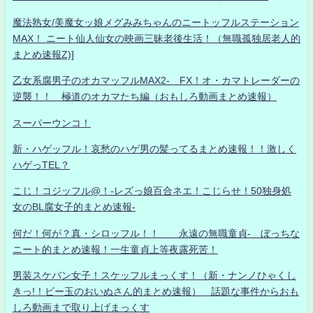
魔法熟女/美魔女ッ娘メグみみちゃんのニートッフルステーション
MAX！ ニート仙人仙女の映画三昧老後生活！（無職孤独居老人的
まとめ速報Z)]
乙女系腐男子のオカマッフルMAX2- FX！オ・カマトレーダーの
逆襲！！ 極道のオカマたち編（おもしろ動画まとめ速報）
スーパーウンコ！
新・ハゲッフル！哀愁のハゲ男の髪ってるまとめ速報！！激しく
ハゲっTEL？
こじ！コジッフル@！-レズっ娘百合ネエ！こじらせ！50独身処
女のBL腐女子的まとめ速報-
何だ！何が？真・シロッフル！！ 永遠の無職童貞- ぼっちな
ニート的まとめ速報！一生童貞上等夜露死苦！
男装スケバン女子！スケッフルまっくす！（新・ナンノひゃくし
きっ!！ビー玉のおいぬさん的まとめ速報） 話題な事件からおも
しろ動画まで取り上げまっくす