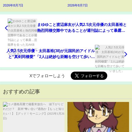
2026年8月7日
2026年8月7日
まゆゆこと渡辺麻友が人気2.5次元俳優の太田基裕と
熱烈同棲交際中であることが週刊誌によって暴露…
芸能界を去った元AKBの人気メンバーの今がヤバす
ぎた…
人気2.5次元俳優・太田基裕(38)が元国民的アイドル
と“真剣同棲愛”「2人は絶妙な距離を空けて歩いて
いました」
Xでフォローしよう
おすすめの記事