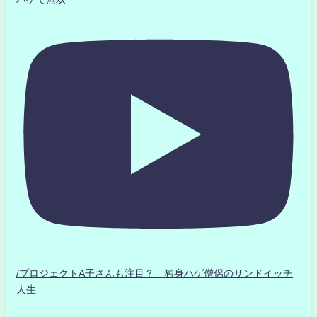
/プロジェクトA子さんも注目？ 独身ハゲ僧侶のサンドイッチ
人生