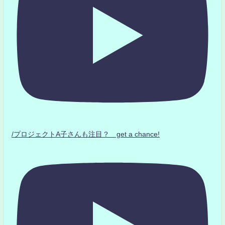
/プロジェクトA子さんも注目？ get a chance!