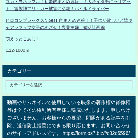
ユカ・ヨネッフル！初老的まとめ速報！！大帝イタチにラリアッ
ト！害獣神アリ・ガー被害に必殺！パイルドライバー
ヒロコンプレックスNIGHT 的まとめ速報！！子供が欲しいど陰キ
ャアラフィフ女子のめざせ！専業主婦！婚活計画編
萌えっとこあに！
t112-1000ｍ
カテゴリー
動画やサムネイルで使用している映像の著作権や肖像権
等は全てその権利所有者様に帰属いたします。申しわけ
ございません。お客様からの要望、問題がある記事を削
除、送信防止措置にできる限り応じます。お問い合わせ
のサイトアドレスです。 https://form.os7.biz/f/c82c6596/