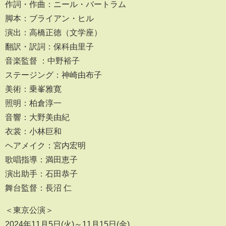
作詞・作曲：ニール・バートラム
脚本：ブライアン・ヒル
演出：高橋正徳（文学座）
翻訳・訳詞：保科由里子
音楽監督 ：中野裕子
ステージング：神崎由布子
美術：乗峯雅寛
照明：柏倉淳一
音響：大野美由紀
衣裳：小林巨和
ヘアメイク：宮内宏明
歌唱指導：満田恵子
演出助手：石田恭子
舞台監督：長沼 仁
＜東京公演＞
2024年11月5日(火)～11月15日(金)