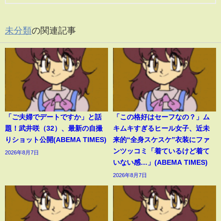
未分類
の関連記事
「ご夫婦でデートですか」と話
「この格好はセーフなの？」ム
題！武井咲（32）、最新の自撮
キムキすぎるヒール女子、近未
りショット公開(ABEMA TIMES)
来的“全身スケスケ”衣装にファ
ンツッコミ「着ているけど着て
2026年8月7日
いない感…」(ABEMA TIMES)
2026年8月7日