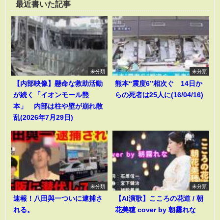
最近書いた記事
未分類
未分類
【内部映像】懸命な救助活動
熊本“震度6”相次ぐ 14日か
が続く「イオンモール熊
らの死者は25人に(16/04/16)
本」 内部は柱や壁が崩れ散
乱(2026年7月29日)
未分類
未分類
速報！八田與一ついに逮捕さ
【AI演歌】こころの花道 / 朝
れる。
花美穂 cover by 朝霧れな