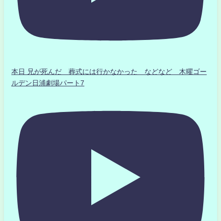
本日 兄が死んだ 葬式には行かなかった などなど 木曜ゴー
ルデン日浦劇場パート7