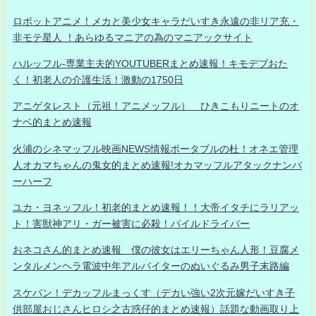
ロボットアニメ！メカと美少女キャラだいすき永遠の非リア充・
非モテ星人 ！あらゆるマニアの為のマニアックサイト
ハルッフル-専業主夫的YOUTUBERまとめ速報！キモデブおた
く！初老人の介護生活！激動の1750日
アニゲタレスト（元祖！アニメッフル） ひきこもりニートのオ
ナベ的まとめ速報
火浦のシネマッフル映画NEWS情報ポータブルの杜！オネエ管理
人オカマちゃんの鬼女的まとめ速報!オカマッフルアタックナンバ
ーハーフ
ユカ・ヨネッフル！初老的まとめ速報！！大帝イタチにラリアッ
ト！害獣神アリ・ガー被害に必殺！パイルドライバー
おネコさん的まとめ速報 僕の彼女はエリーちゃん人形！豆腐メ
ンタルメンヘラ電波中年アルバイターのぬいぐるみ男子末路編
スケバン！デカッフルまっくす（デカい強い2次元嫁だいすき子
供部屋おじさんヒロシ之古惑仔的まとめ速報）話題な動画取り上