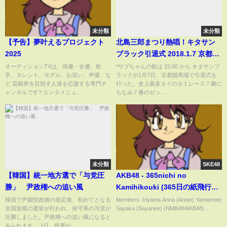
未分類
未分類
【予告】夢叶えるプロジェクト
北島三郎まつり熱唱！キタサン
2025
ブラック引退式 2018.1.7 京都競
馬場 /武豊/サブちゃん/祭
オーディションTVは、俳優・女優、歌
*サブちゃんの歌は 15:00 から キタサンブ
手、タレント、モデル、お笑い、声優、な
ラックが1月7日、京都競馬場で引退式を
ど 芸能界を目指す人達を応援する専門チ
行った。史上最多タイのＧ１レース７勝に
ャンネルです? エンタメニュ...
ちなみ７番のゼッ...
未分類
SKE48
【韓国】統一地方選で「与党圧
AKB48 - 365nichi no
勝」 尹政権への追い風
Kamihikouki (365日の紙飛行機)
(Kan/Rom/Eng Color Coded
韓国で尹錫悦政権の発足後、初めてとなる
Members: Iriyama Anna (Annin) Yamamoto
全国規模の選挙が行われ、保守系の与党が
Sayaka (Sayanee) (NMB48/AKB48) ...
Lyrics) (Fixed)
圧勝しました。尹政権への追い風になると
みられます。 1日、投票が...