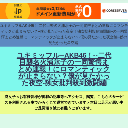
ユキミッフルAKB46！-二代目襲名火浦氷子の一同驚愕まとめ速報にロマンテ
ィックが止まらない？--僕が見たかった夜空！独女批判殺到激闘編--の一同驚
愕まとめ速報にロマンティックが止まらない？-僕の見たかった夜空編--僕の
見たかった星空編-
ユキミッフル--AKB46！--二代
目襲名火浦氷子の一同驚愕ま
とめ速報！にロマンティック
が止まらない？僕が見たかっ
た夜空-独女批判殺到激闘編
腐女子＜お客様皆様が掲載の記事等へアクセス、閲覧、こちらのサービ
スを利用される事でかろうじて運営できています＞本日は足元が悪い中
ご足労頂き誠に有難うございます。