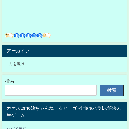
アーカイブ
検索
検索
カオスtomo娘ちゃんねーるアーガマ!Haraハラ!未解決人
生ゲーム
ハゲて無双