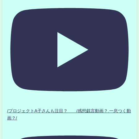
/プロジェクトA子さんも注目？ /感想戯言動画？.一息つく動
画？/