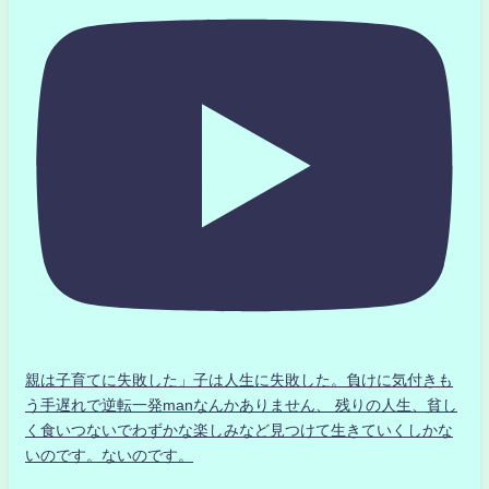
親は子育てに失敗した」子は人生に失敗した。負けに気付きも
う手遅れで逆転一発manなんかありません、 残りの人生、貧し
く食いつないでわずかな楽しみなど見つけて生きていくしかな
いのです。ないのです。