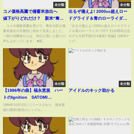
未分類
未分類
コメ価格高騰で備蓄米放出へ
出るぞ備えよ! 2000cc超えロー
値下がりどれだけ？ 新米“奪い
ドグライド＆青のローライダー
合い”過熱か【もっと知りた
ST!?【120周年記念モデル大胆
コメの価格高騰を受けて、農水大臣が備
「出るぞ備えよ! 2000cc超えロードグライ
蓄米放出の可能性に初めて言及しました。
ド＆青のローライダーST!?【120周年記念
い！】【グッド！モーニング】
予想CG4連発!! 前編】(WEBヤン
一部の消費者からは、対応が遅いと怒りの
モデル大胆予想CG4連発!! 前編】(WEBヤ
(2025年1月26日)
グマシン)
声も上がっています。 ■新...
ング...
未分類
未分類
【1986年の曲】福永恵規 ハー
アイドルのキック助かる
トのIgnition SATOMI
...
FUKUNAGA
1986年10月1日にリリースされた、福永恵
規の通算2枚目のシングル。...