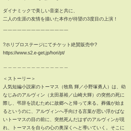
ダイナミックで美しい音楽と共に、
二人の生涯の友情を描いた本作が待望の3度目の上演！
￣￣￣￣￣￣￣￣￣￣￣￣￣￣
?ホリプロステージにてチケット絶賛販売中?
https://www.s2.e-get.jp/hori/pt/
＿＿＿＿＿＿＿＿＿＿＿＿＿＿
＜ストーリー＞
人気短編小説家のトーマス（牧島 輝／小野塚勇人）は、幼
なじみのアルヴィン（太田基裕／山崎大輝）の突然の死に
際し、弔辞を読むために故郷へと帰って来る。葬儀が始ま
るというのに、アルヴィンへ手向ける言葉が思い浮かばな
いトーマスの目の前に、突然死んだはずのアルヴィンが現
れ、トーマスを自らの心の奥深くへと導いていく。そこに