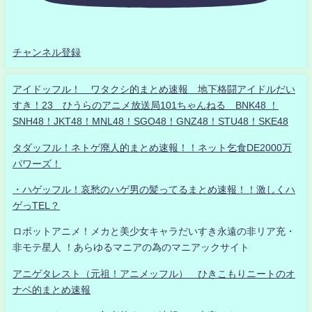
チャンネル登録
アイドッフル！ ワタクシ的まとめ速報 地下格闘アイドルだい
すき！23 ひうらのアニメ放送局101ちゃんねる BNK48 ！
SNH48！JKT48！MNL48！SGO48！GNZ48！STU48！SKE48
タダッフル！ネトゲ廃人的まとめ速報！！ネット乞食DE2000万
パワーズ！
・ハゲッフル！哀愁のハゲ男の髪ってるまとめ速報！！激しくハ
ゲっTEL？
ロボットアニメ！メカと美少女キャラだいすき永遠の非リア充・
非モテ星人 ！あらゆるマニアの為のマニアックサイト
アニゲタレスト（元祖！アニメッフル） ひきこもりニートのオ
ナベ的まとめ速報