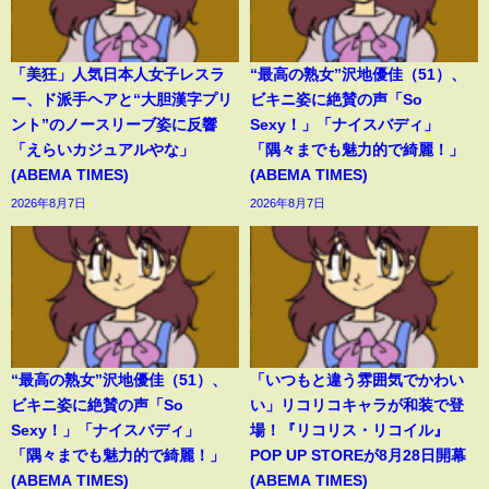
「美狂」人気日本人女子レスラ
“最高の熟女”沢地優佳（51）、
ー、ド派手ヘアと“大胆漢字プリ
ビキニ姿に絶賛の声「So
ント”のノースリーブ姿に反響
Sexy！」「ナイスバディ」
「えらいカジュアルやな」
「隅々までも魅力的で綺麗！」
(ABEMA TIMES)
(ABEMA TIMES)
2026年8月7日
2026年8月7日
“最高の熟女”沢地優佳（51）、
「いつもと違う雰囲気でかわい
ビキニ姿に絶賛の声「So
い」リコリコキャラが和装で登
Sexy！」「ナイスバディ」
場！『リコリス・リコイル』
「隅々までも魅力的で綺麗！」
POP UP STOREが8月28日開幕
(ABEMA TIMES)
(ABEMA TIMES)