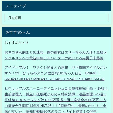
アーカイブ
おすすめ～ん
おすすめサイト
おネコさん的まとめ速報 僕の彼女はエリーちゃん人形！豆腐メ
ンタルメンヘラ電波中年アルバイターのぬいぐるみ男子末路編
アイドッフル！ ワタクシ的まとめ速報 地下格闘アイドルだい
すき！23 ひうらのアニメ放送局101ちゃんねる BNK48 ！
SNH48！JKT48！MNL48！SGO48！GNZ48！STU48！SKE48
ヒウラッフルのハーニーフィニッシュゴミ屋敷補完計画 ＜必殺！
生前整理人！孤立し孤独死からの～特殊清掃・遺品整理への道F
完結編＞ キャッシング計1500万返済：厨二病借金3500万円！う
つ病統合失調症14年生HKT46！！9期研究生、最後のサイト！全
米が泣いた！認知症鬱病60代のラストサイト絶賛！公開中