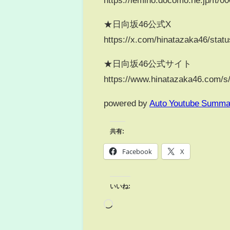
★日向坂46公式X
https://x.com/hinatazaka46/sta
★日向坂46公式サイト
https://www.hinatazaka46.com/s/of
powered by
Auto Youtube Summa
共有:
Facebook
X
いいね: