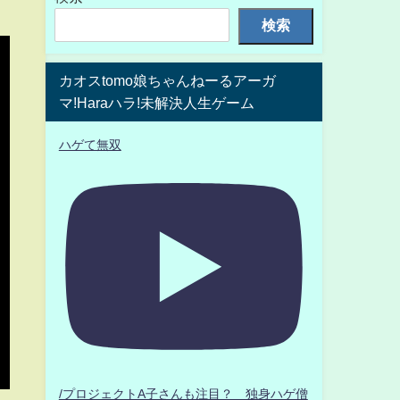
検索
カオスtomo娘ちゃんねーるアーガ
マ!Haraハラ!未解決人生ゲーム
ハゲて無双
/プロジェクトA子さんも注目？ 独身ハゲ僧