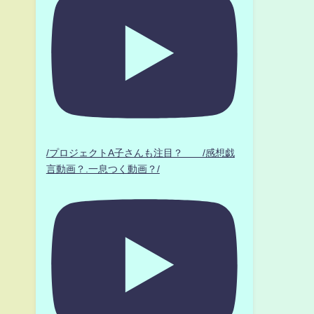
/プロジェクトA子さんも注目？ /感想戯
言動画？.一息つく動画？/