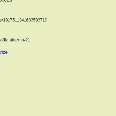
tus/1917511341633593719
ficial/artist/21
rize