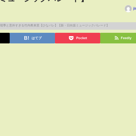
j
はてブ
Pocket
Feedly