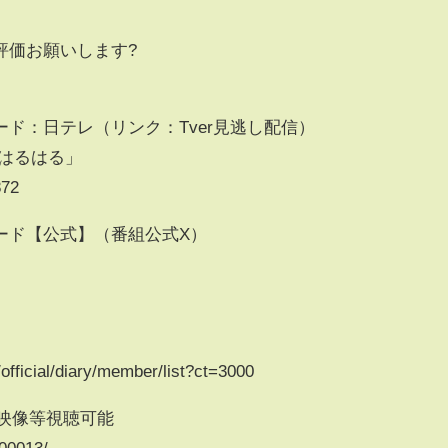
。
評価お願いします?
ド：日テレ（リンク：Tver見逃し配信）
偵はるはる」
872
ード【公式】（番組公式X）
official/diary/member/list?ct=3000
ブ映像等視聴可能
000013/