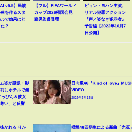
AI v5.5】民族
【フル】FIFAワールド
ピョン・ヨハン主演、
の曲を作るスタ
カップ2026帰国会見
リアル犯罪アクション
5.5で効果はど
森保監督登壇
『声／姿なき犯罪者』
った？
予告編【2022年10月7
日公開】
ーム姿が話題・影
日向坂46『Kind of love』MUSI
杯前にホテルで無
VIDEO
すっぴん＆彼女
2026年5月13日
て尊い」と反響
抜かれる りか
櫻坂46四期生による新曲「光源