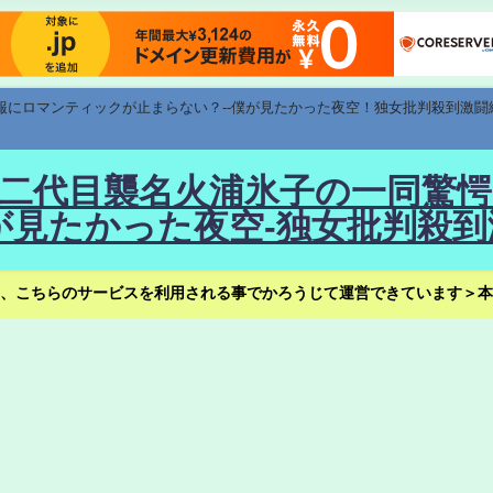
速報にロマンティックが止まらない？--僕が見たかった夜空！独女批判殺到激闘
！--二代目襲名火浦氷子の一同
見たかった夜空-独女批判殺到
、こちらのサービスを利用される事でかろうじて運営できています＞本