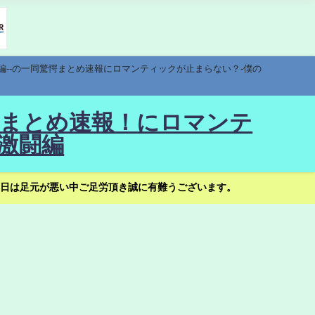
編--の一同驚愕まとめ速報にロマンティックが止まらない？-僕の
驚愕まとめ速報！にロマンテ
激闘編
日は足元が悪い中ご足労頂き誠に有難うございます。