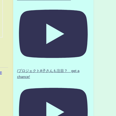
/プロジェクトA子さんも注目？ get a
C
chance!
」