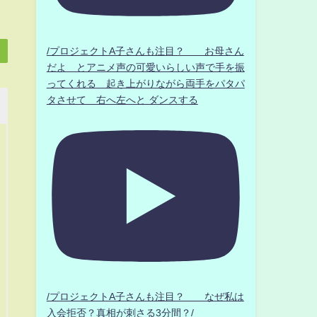
/プロジェクトA子さんも注目？ お母さん
だよ とアニメ声の可愛いらしい声で手を振
ってくれる 起き上がりながら両手をパタパ
タさせて 右へ左へと ダンスする
/プロジェクトA子さんも注目？ なぜ私は
入会拒否？真相が刺さる3分間？/