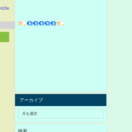
in115o
アーカイブ
検索