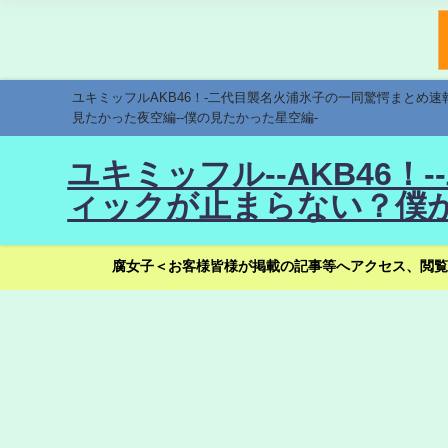
ユキミッフルAKB46！-二代目襲名火浦氷子の一同驚愕まとめ
見たかった夜空編--僕の見たかった星空編-
ユキミッフル--AKB46
ィックが止まらない？僕が
腐女子＜お客様皆様が掲載の記事等へアクセス、閲覧