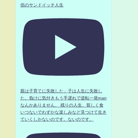
侶のサンドイッチ人生
親は子育てに失敗した」子は人生に失敗し
た。負けに気付きもう手遅れで逆転一発man
なんかありません、 残りの人生、貧しく食
いつないでわずかな楽しみなど見つけて生き
ていくしかないのです。ないのです。