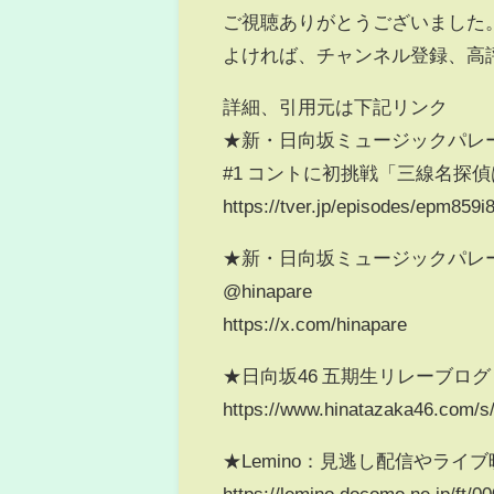
ご視聴ありがとうございました
よければ、チャンネル登録、高
詳細、引用元は下記リンク
★新・日向坂ミュージックパレー
#1 コントに初挑戦「三線名探
https://tver.jp/episodes/epm859i
★新・日向坂ミュージックパレ
@hinapare
https://x.com/hinapare
★日向坂46 五期生リレーブログ
https://www.hinatazaka46.com/s/
★Lemino：見逃し配信やライ
https://lemino.docomo.ne.jp/ft/0