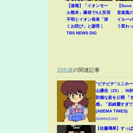
【速報】「イオンモー
【Suno 
ル熊本」爆発で4人安否
音楽風
不明とイオン発表「深
イルーv
くお詫び」と謝罪｜
う変わ
TBS NEWS DIG
日向坂
の関連記事
“ピチピチ”ユニホ
山優佳（25）、W
防備な姿を公開 「
感」「肌綺麗すぎ
(ABEMA TIMES)
2026年6月26日
【佐藤璃果】すっぱ