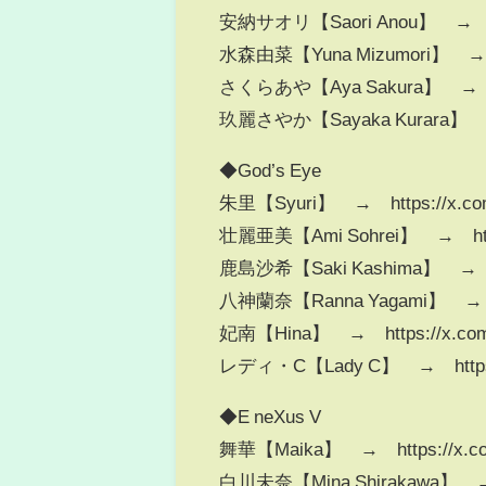
安納サオリ【Saori Anou】 → http
水森由菜【Yuna Mizumori】 → ht
さくらあや【Aya Sakura】 → http
玖麗さやか【Sayaka Kurara】 → ht
◆God’s Eye
朱里【Syuri】 → https://x.com
壮麗亜美【Ami Sohrei】 → https
鹿島沙希【Saki Kashima】 → htt
八神蘭奈【Ranna Yagami】 → htt
妃南【Hina】 → https://x.com/
レディ・C【Lady C】 → https://
◆E neXus V
舞華【Maika】 → https://x.co
白川未奈【Mina Shirakawa】 → ht