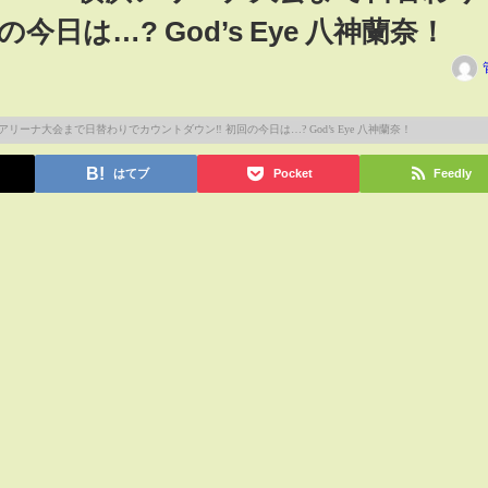
今日は…? God’s Eye 八神蘭奈！
はてブ
Pocket
Feedly