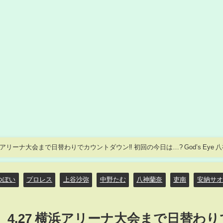
浜アリーナ大会まで日替わりでカウントダウン‼️ 初回の今日は…? God’s Eye 
つぽい
プロレス
上谷沙弥
中野たむ
八神蘭奈
吏南
安納サオ
】4.27 横浜アリーナ大会まで日替わり