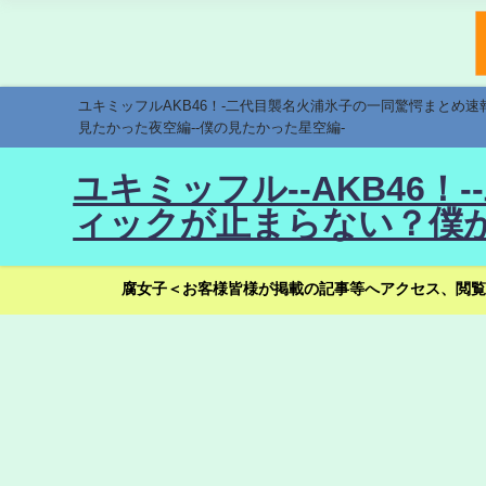
ユキミッフルAKB46！-二代目襲名火浦氷子の一同驚愕まとめ
見たかった夜空編--僕の見たかった星空編-
ユキミッフル--AKB46
ィックが止まらない？僕が
腐女子＜お客様皆様が掲載の記事等へアクセス、閲覧