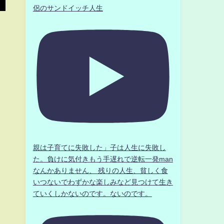
侶のサンドイッチ人生
親は子育てに失敗した」子は人生に失敗し
た。負けに気付きもう手遅れで逆転一発man
なんかありません、 残りの人生、貧しく食
いつないでわずかな楽しみなど見つけて生き
ていくしかないのです。ないのです。