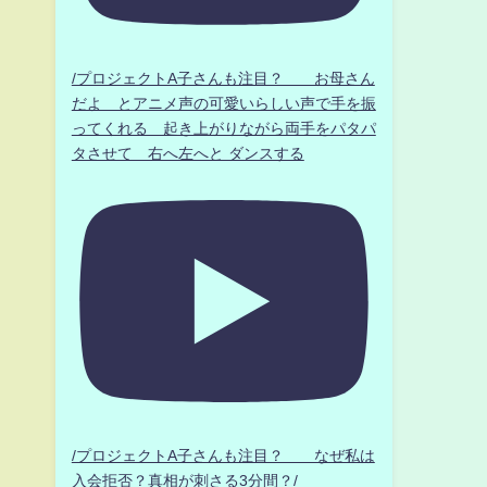
/プロジェクトA子さんも注目？ お母さん
だよ とアニメ声の可愛いらしい声で手を振
ってくれる 起き上がりながら両手をパタパ
タさせて 右へ左へと ダンスする
/プロジェクトA子さんも注目？ なぜ私は
入会拒否？真相が刺さる3分間？/