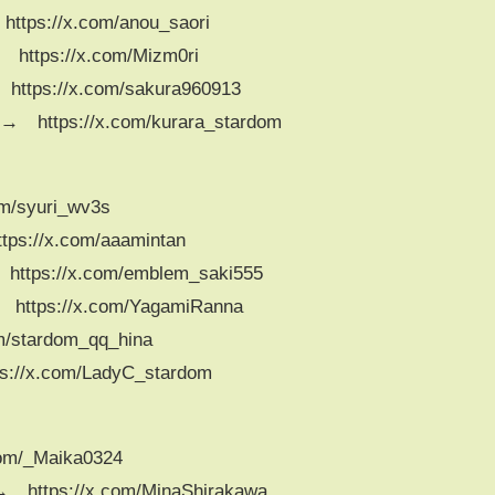
s://x.com/anou_saori
tps://x.com/Mizm0ri
s://x.com/sakura960913
tps://x.com/kurara_stardom
/syuri_wv3s
://x.com/aaamintan
ps://x.com/emblem_saki555
ps://x.com/YagamiRanna
stardom_qq_hina
x.com/LadyC_stardom
m/_Maika0324
tps://x.com/MinaShirakawa