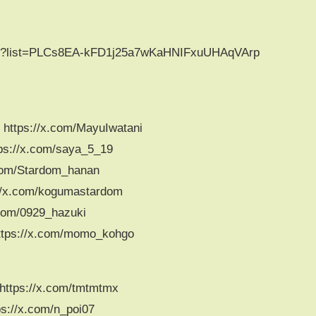
list?list=PLCs8EA-kFD1j25a7wKaHNIFxuUHAqVArp
s://x.com/MayuIwatani
//x.com/saya_5_19
m/Stardom_hanan
.com/kogumastardom
m/0929_hazuki
://x.com/momo_kohgo
s://x.com/tmtmtmx
/x.com/n_poi07