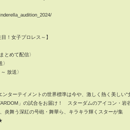
nderella_audition_2024/
世界が注目！女子プロレス～】
〉
末水曜 まとめて配信〉
送〉
０～ 放送〉
エンターテイメントの世界標準は今や、激しく熱く美しい“
TARDOM」の試合をお届け！ スターダムのアイコン・岩
上谷沙弥、炎舞う深紅の号砲・舞華ら、キラキラ輝くスターが集
★