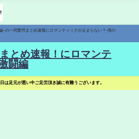
編--の一同驚愕まとめ速報にロマンティックが止まらない？-僕の
驚愕まとめ速報！にロマンテ
激闘編
日は足元が悪い中ご足労頂き誠に有難うございます。