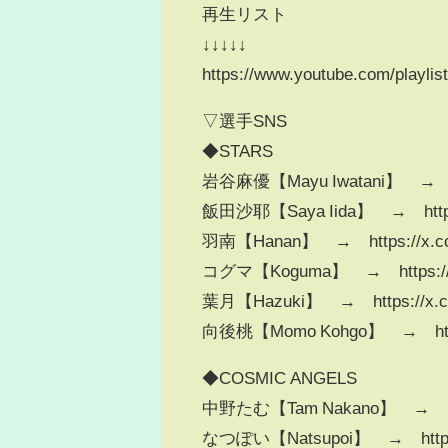
再生リスト
↓↓↓↓↓
https://www.youtube.com/play
▽選手SNS
◆STARS
岩谷麻優【Mayu Iwatani】 → http
飯田沙耶【Saya Iida】 → https:
羽南【Hanan】 → https://x.co
コグマ【Koguma】 → https://x
葉月【Hazuki】 → https://x.co
向後桃【Momo Kohgo】 → https
◆COSMIC ANGELS
中野たむ【Tam Nakano】 → http
なつぽい【Natsupoi】 → https:/