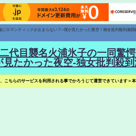
速報にロマンティックが止まらない？--僕が見たかった夜空！独女批判殺到激闘
！--二代目襲名火浦氷子の一同
見たかった夜空-独女批判殺到
、こちらのサービスを利用される事でかろうじて運営できています＞本