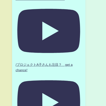
/プロジェクトA子さんも注目？ get a
chance!