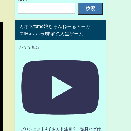
検索
カオスtomo娘ちゃんねーるアーガ
マ!Haraハラ!未解決人生ゲーム
ハゲて無双
/プロジェクトA子さんも注目？ 独身ハゲ僧