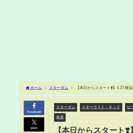
ホーム
スターダム
【本日からスタート❣️】4.27 横
奈！
スターダム
スターライト・キッド
な
Facebook
朱里
post
【本日からスタート❣️