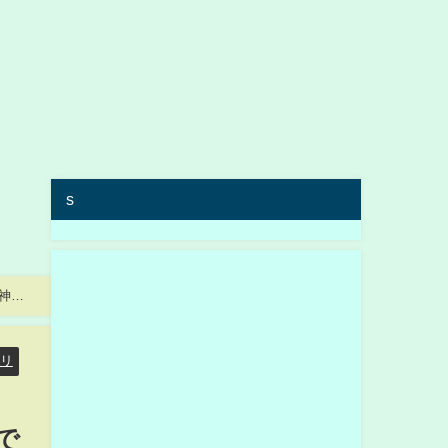
s
八神蘭
リ
で