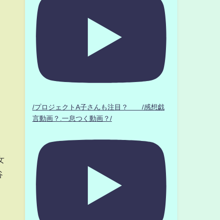
/プロジェクトA子さんも注目？ /感想戯
言動画？.一息つく動画？/
女
谷