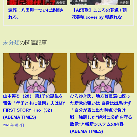
未分類
未分類
速報！八田與一ついに逮捕さ
【AI演歌】こころの花道 / 朝
れる。
花美穂 cover by 朝霧れな
未分類
の関連記事
山本舞香（28） 第1子の誕生を
ひろゆき氏、地方首長選に絞っ
報告「母子ともに健康」夫はMY
た新党の狙いは 自身は出馬せず
FIRST STORY Hiro（32）
「自分が表に出た時点で負け
(ABEMA TIMES)
戦」強調した“絶対に公約を守る
政党”と斬新システムの内容
2026年8月7日
(ABEMA TIMES)