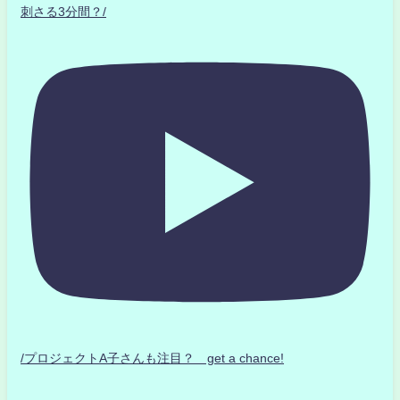
刺さる3分間？/
/プロジェクトA子さんも注目？ get a chance!