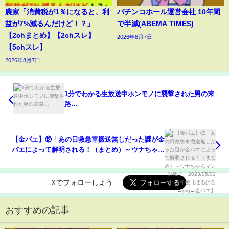
農家「消費税が1％になると、利
パチンコホール運営会社 10年間
益が7%減るんだけど！？」
で半減(ABEMA TIMES)
【2chまとめ】【2chスレ】
2026年8月7日
【5chスレ】
2026年8月7日
1分でわかる生放送中ホンモノに襲撃された男の末
路…
【金バエ】⑫「あの日救急車搬送無しだった謎が金
バエによって解明される！（まとめ）～ウナちゃん
マン訃報！」2023/05/02号午後【ぱるぱる→grg→金
バエ】
Xでフォローしよう
おすすめの記事