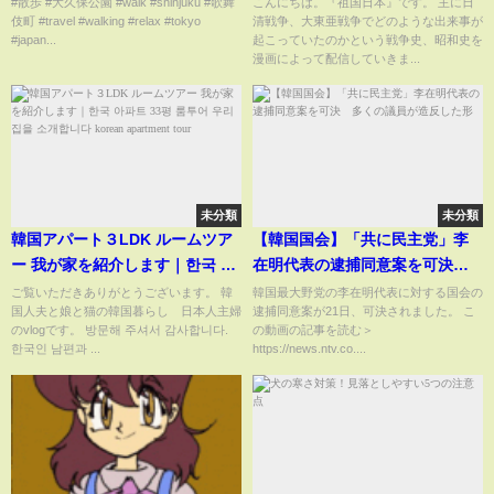
#散歩 #大久保公園 #walk #shinjuku #歌舞
こんにちは。『祖国日本』です。 主に日
伎町 #travel #walking #relax #tokyo
清戦争、大東亜戦争でどのような出来事が
#kabukicho #shorts #散歩
果敢な決断。丁字戦法。戦争。
#japan...
起こっていたのかという戦争史、昭和史を
#walking #大久保公園 #walk #
日露戦争。大東亜戦争。
漫画によって配信していきま...
新宿 #shinjuku
未分類
未分類
韓国アパート３LDK ルームツア
【韓国国会】「共に民主党」李
ー 我が家を紹介します｜한국 아
在明代表の逮捕同意案を可決
파트 33평 룸투어 우리집을 소개
多くの議員が造反した形
ご覧いただきありがとうございます。 韓
韓国最大野党の李在明代表に対する国会の
国人夫と娘と猫の韓国暮らし 日本人主婦
逮捕同意案が21日、可決されました。 こ
합니다 korean apartment tour
のvlogです。 방문해 주셔서 감사합니다.
の動画の記事を読む＞
한국인 남편과 ...
https://news.ntv.co....