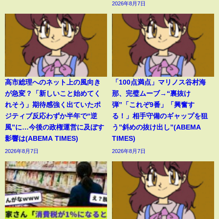
2026年8月7日
高市総理へのネット上の風向き
「100点満点」マリノス谷村海
が急変？「新しいこと始めてく
那、完璧ムーブ→“裏抜け
れそう」期待感強く出ていたポ
弾”「これぞ9番」「興奮す
ジティブ反応わずか半年で“逆
る！」相手守備のギャップを狙
風”に…今後の政権運営に及ぼす
う”斜めの抜け出し”(ABEMA
影響は(ABEMA TIMES)
TIMES)
2026年8月7日
2026年8月7日