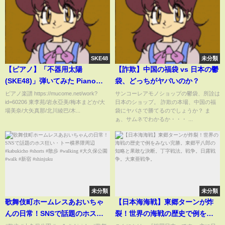
SKE48
未分類
【ピアノ】「不器用太陽
【詐欺】中国の福袋 vs 日本の鬱
(SKE48)」弾いてみた Piano
袋、どっちがヤバいのか？
Cover
ピアノ楽譜 https://mucome.net/work?
サンコーレアモノショップの鬱袋、所詮は
id=60206 東李苑/岩永亞美/梅本まどか/大
日本のショップ。 詐欺の本場、中国の福
場美奈/大矢真那/北川綾巴/木...
袋にヤバさで勝てるのでしょうか？ ま
ぁ、サムネでわかるか・・・ ...
未分類
未分類
歌舞伎町ホームレスあおいちゃ
【日本海海戦】東郷ターンが炸
んの日常！SNSで話題のホス狂
裂！世界の海戦の歴史で例をみ
い・トー横界隈周辺
ない完勝。東郷平八郎の知略と