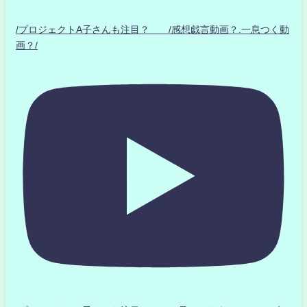
/プロジェクトA子さんも注目？ /感想戯言動画？.一息つく動
画？/