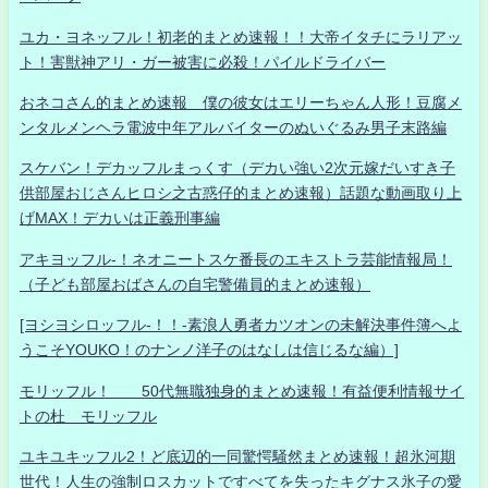
ユカ・ヨネッフル！初老的まとめ速報！！大帝イタチにラリアッ
ト！害獣神アリ・ガー被害に必殺！パイルドライバー
おネコさん的まとめ速報 僕の彼女はエリーちゃん人形！豆腐メ
ンタルメンヘラ電波中年アルバイターのぬいぐるみ男子末路編
スケバン！デカッフルまっくす（デカい強い2次元嫁だいすき子
供部屋おじさんヒロシ之古惑仔的まとめ速報）話題な動画取り上
げMAX！デカいは正義刑事編
アキヨッフル-！ネオニートスケ番長のエキストラ芸能情報局！
（子ども部屋おばさんの自宅警備員的まとめ速報）
[ヨシヨシロッフル-！！-素浪人勇者カツオンの未解決事件簿へよ
うこそYOUKO！のナンノ洋子のはなしは信じるな編）]
モリッフル！ 50代無職独身的まとめ速報！有益便利情報サイ
トの杜 モリッフル
ユキユキッフル2！ど底辺的一同驚愕騒然まとめ速報！超氷河期
世代！人生の強制ロスカットですべてを失ったキグナス氷子の愛