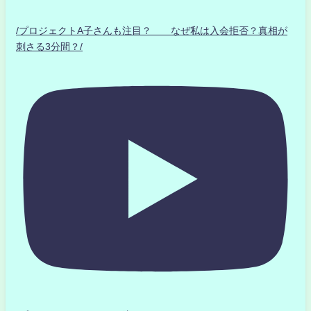
/プロジェクトA子さんも注目？ なぜ私は入会拒否？真相が
刺さる3分間？/