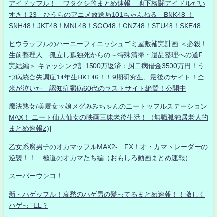
アイドッフル！ ワタクシ的まとめ速報 地下格闘アイドルだい
すき！23 ひうらのアニメ放送局101ちゃんねる BNK48 ！
SNH48！JKT48！MNL48！SGO48！GNZ48！STU48！SKE48
ヒウラッフルのハーニーフィニッシュゴミ屋敷補完計画 ＜必殺！
生前整理人！孤立し孤独死からの～特殊清掃・遺品整理への道F
完結編＞ キャッシング計1500万返済：厨二病借金3500万円！う
つ病統合失調症14年生HKT46！！9期研究生、最後のサイト！全
米が泣いた！認知症鬱病60代のラストサイト絶賛！公開中
魔法熟女/美魔女ッ娘メグみみちゃんのニートッフルステーション
MAX！ ニート仙人仙女の映画三昧老後生活！（無職孤独居老人的
まとめ速報Z)]
乙女系腐男子のオカマッフルMAX2- FX！オ・カマトレーダーの
逆襲！！ 極道のオカマたち編（おもしろ動画まとめ速報）
スーパーウンコ！
新・ハゲッフル！哀愁のハゲ男の髪ってるまとめ速報！！激しく
ハゲっTEL？