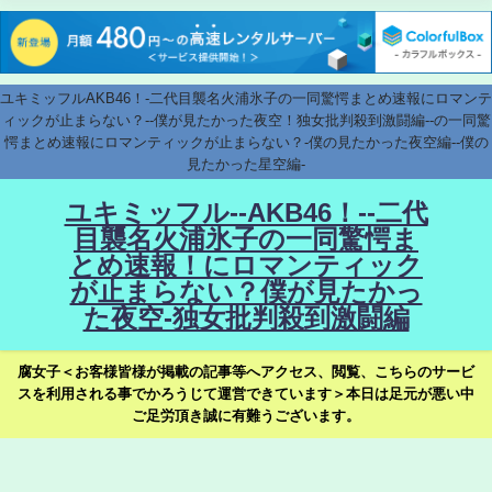
ユキミッフルAKB46！-二代目襲名火浦氷子の一同驚愕まとめ速報にロマンテ
ィックが止まらない？--僕が見たかった夜空！独女批判殺到激闘編--の一同驚
愕まとめ速報にロマンティックが止まらない？-僕の見たかった夜空編--僕の
見たかった星空編-
ユキミッフル--AKB46！--二代
目襲名火浦氷子の一同驚愕ま
とめ速報！にロマンティック
が止まらない？僕が見たかっ
た夜空-独女批判殺到激闘編
腐女子＜お客様皆様が掲載の記事等へアクセス、閲覧、こちらのサービ
スを利用される事でかろうじて運営できています＞本日は足元が悪い中
ご足労頂き誠に有難うございます。