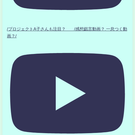
/プロジェクトA子さんも注目？ /感想戯言動画？.一息つく動
画？/