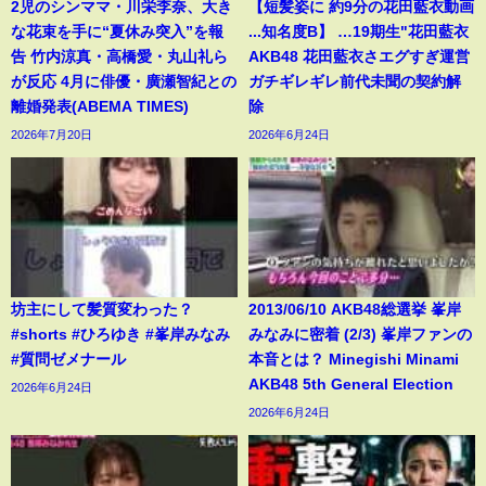
2児のシンママ・川栄李奈、大き
【短髪姿に 約9分の花田藍衣動画
な花束を手に“夏休み突入”を報
...知名度B】 …19期生"花田藍衣
告 竹内涼真・高橋愛・丸山礼ら
AKB48 花田藍衣さエグすぎ運営
が反応 4月に俳優・廣瀬智紀との
ガチギレギレ前代未聞の契約解
離婚発表(ABEMA TIMES)
除
2026年7月20日
2026年6月24日
坊主にして髪質変わった？
2013/06/10 AKB48総選挙 峯岸
#shorts #ひろゆき #峯岸みなみ
みなみに密着 (2/3) 峯岸ファンの
#質問ゼメナール
本音とは？ Minegishi Minami
AKB48 5th General Election
2026年6月24日
2026年6月24日