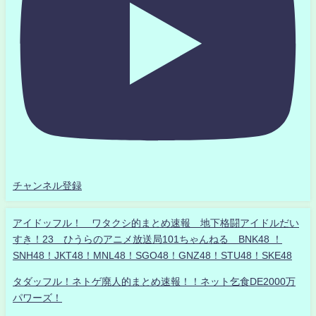
チャンネル登録
アイドッフル！ ワタクシ的まとめ速報 地下格闘アイドルだい
すき！23 ひうらのアニメ放送局101ちゃんねる BNK48 ！
SNH48！JKT48！MNL48！SGO48！GNZ48！STU48！SKE48
タダッフル！ネトゲ廃人的まとめ速報！！ネット乞食DE2000万
パワーズ！