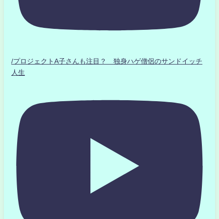
/プロジェクトA子さんも注目？ 独身ハゲ僧侶のサンドイッチ
人生