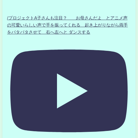
/プロジェクトA子さんも注目？ お母さんだよ とアニメ声
の可愛いらしい声で手を振ってくれる 起き上がりながら両手
をパタパタさせて 右へ左へと ダンスする