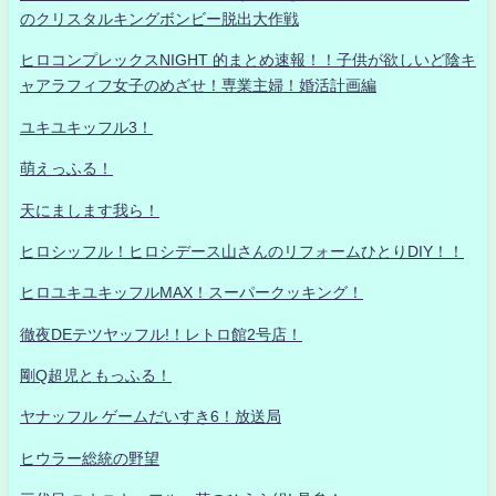
のクリスタルキングボンビー脱出大作戦
ヒロコンプレックスNIGHT 的まとめ速報！！子供が欲しいど陰キ
ャアラフィフ女子のめざせ！専業主婦！婚活計画編
ユキユキッフル3！
萌えっふる！
天にまします我ら！
ヒロシッフル！ヒロシデース山さんのリフォームひとりDIY！！
ヒロユキユキッフルMAX！スーパークッキング！
徹夜DEテツヤッフル!！レトロ館2号店！
剛Q超児ともっふる！
ヤナッフル ゲームだいすき6！放送局
ヒウラー総統の野望