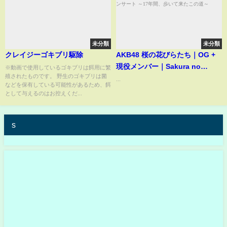
未分類
未分類
クレイジーゴキブリ駆除
AKB48 桜の花びらたち｜OG +
現役メンバー｜Sakura no
※動画で使用しているゴキブリは餌用に繁
殖されたものです。 野生のゴキブリは菌
Hanabiratachi｜柏木由紀 卒業
...
などを保有している可能性があるため、餌
コンサート ～17年間、歩いて来
として与えるのはお控えくだ...
たこの道～
s