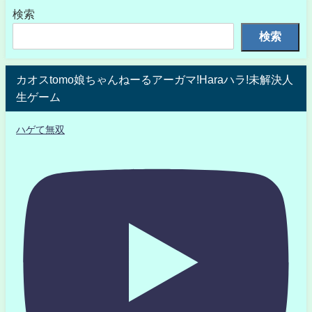
検索
検索
カオスtomo娘ちゃんねーるアーガマ!Haraハラ!未解決人
生ゲーム
ハゲて無双