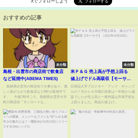
Xでフォローしよう
おすすめの記事
未分類
未分類
島根・出雲市の商店街で飲食店
米Ｐ＆Ｇ 売上高が予想上回る
など延焼中(ABEMA TIMES)
値上げでドル高吸収【モーサ
テ】（2022年10月20日）
島根県出雲市の商店街で火事があり、激
日用品大手プロクター・アンド・ギャンブ
しく炎が上がり飲食店など5軒が延焼中で
ルの７月から９月期の決算は一年前から減
す。 午後7時半ごろ、島根県出雲市今市
益でしたが売上高と一株利益は市場予想を
町の商店街「サンロードな...
上回りました。商品の値上げ...