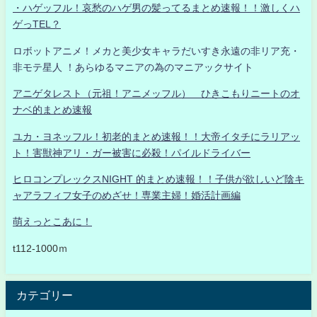
・ハゲッフル！哀愁のハゲ男の髪ってるまとめ速報！！激しくハ
ゲっTEL？
ロボットアニメ！メカと美少女キャラだいすき永遠の非リア充・
非モテ星人 ！あらゆるマニアの為のマニアックサイト
アニゲタレスト（元祖！アニメッフル） ひきこもりニートのオ
ナベ的まとめ速報
ユカ・ヨネッフル！初老的まとめ速報！！大帝イタチにラリアッ
ト！害獣神アリ・ガー被害に必殺！パイルドライバー
ヒロコンプレックスNIGHT 的まとめ速報！！子供が欲しいど陰キ
ャアラフィフ女子のめざせ！専業主婦！婚活計画編
萌えっとこあに！
t112-1000ｍ
カテゴリー