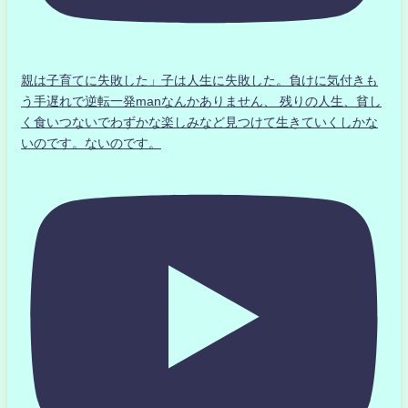
親は子育てに失敗した」子は人生に失敗した。負けに気付きも
う手遅れで逆転一発manなんかありません、 残りの人生、貧し
く食いつないでわずかな楽しみなど見つけて生きていくしかな
いのです。ないのです。