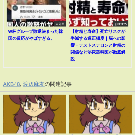
未分類
おすすめ
W杯グループ敗退決まった韓
【射精と寿命】死亡リスクが
国の反応がやばすぎる。
半減する適正頻度｜脳への影
響・テストステロンと射精の
関係など泌尿器科医が徹底解
説
AKB48
,
渡辺麻友
の関連記事