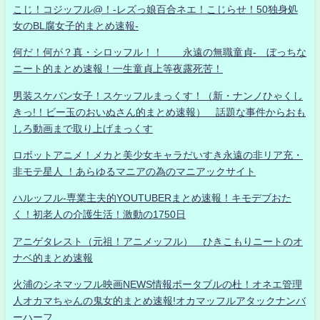
こじ！コジッフル@！-レズっ娘百合ネエ！こじらせ！50独身処
女のBL腐女子的まとめ速報-
何だ！何が？真・シロッフル！！ 永遠の無職童貞- ぼっちな
ニート的まとめ速報！一生童貞上等夜露死苦！
男装スケバン女子！スケッフルまっくす！（新・ナンノひゃくし
きっ!！ビー玉のおいぬさん的まとめ速報） 話題な事件からおも
しろ動画まで取り上げまっくす
ロボットアニメ！メカと美少女キャラだいすき永遠の非リア充・
非モテ星人 ！あらゆるマニアの為のマニアックサイト
ハルッフル-専業主夫的YOUTUBERまとめ速報！キモデブおた
く！初老人の介護生活！激動の1750日
アニゲタレスト（元祖！アニメッフル） ひきこもりニートのオ
ナベ的まとめ速報
火浦のシネマッフル映画NEWS情報ポータブルの杜！オネエ管理
人オカマちゃんの鬼女的まとめ速報!オカマッフルアタックナンバ
ーハーフ