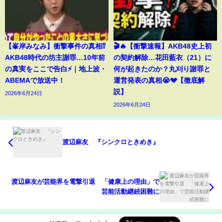
【峯岸みなみ】衝撃事件の真相⁉️
🎬🔥【衝撃速報】AKB48史上初
AKB48時代の坊主謝罪…10年前
の契約解除…花田藍衣（21）に
の真実をここで告白⚡️｜地上波・
何が起きたのか？丸刈り謝罪と
ABEMAで放送中！
運営発表の真相😭💔【徹底解
説】
2026年6月24日
2026年6月24日
渡辺麻友 『シンクロときめき』
渡辺麻友が芸能界を電撃引退 「健康上の理由」で
芸能活動継続困難に