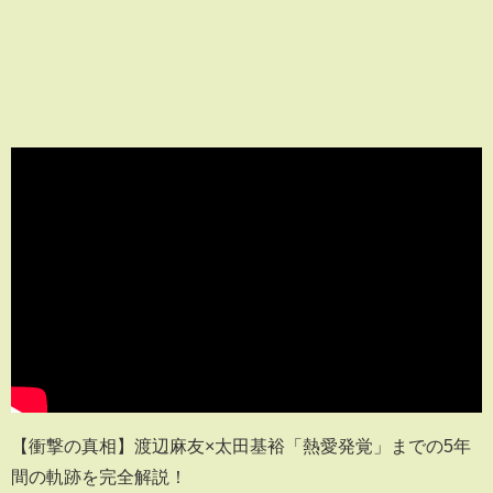
【衝撃の真相】渡辺麻友×太田基裕「熱愛発覚」までの5年
間の軌跡を完全解説！