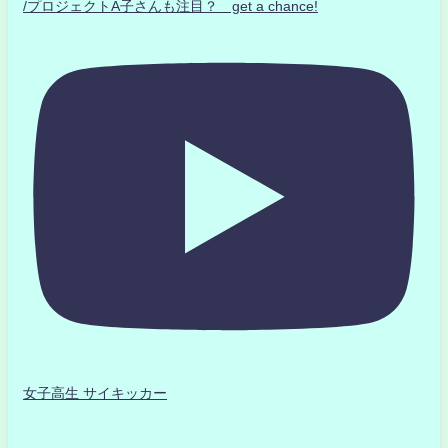
/プロジェクトA子さんも注目？ get a chance!
女子高生 サイキッカー