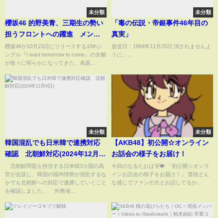
未分類
未分類
櫻坂46 的野美青、三期生の勢い
「毒の伝説・帝銀事件46年目の
担うフロントへの躍進 メンバ
真実」
ーもファンも“沼”らせる最年少
櫻坂46が10月23日にリリースする10thシ
放送日：1994年11月25日 消されませんよ
ングル『I want tomorrow to come』の全貌
うに。...
の魅力とは？ / 櫻坂46が10月23
が徐々に明らかになってきた。表題...
日にリリースする10thシングル
未分類
未分類
韓国混乱でも日米韓で連携対応
【AKB48】初公開☆オンライン
確認 北朝鮮対応(2024年12月9
お話会の様子をお届け！
日)
北朝鮮問題を担当する日米韓3カ国の高
今回のなるたおは🐻🐡 「初公開☆オンラ
官が会談し、韓国の国内情勢が混乱するな
インお話会の様子をお届け！」 普段どん
かでも北朝鮮への対応で連携していくこと
な感じでファンの方とお話してるか...
を確認しました。 外務省...