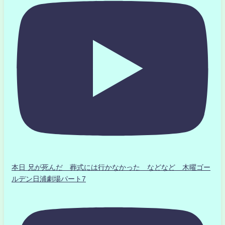
本日 兄が死んだ 葬式には行かなかった などなど 木曜ゴー
ルデン日浦劇場パート7