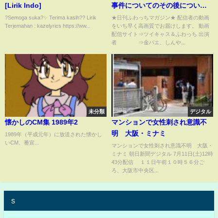
[Lirik Indo]
事件についてのその後について
語る9月2日
?Semoga suka?✨ Terima kasih?? Lirik
★日刊ふわっちマガジン★ 配信者の動画
Terjemahan : kazelyrics https://ww...
をいち早く高画質でお届けします。 動画
配信サイト⇒ツイキャス＆ふわっち 出演
者 ⇒金バエ、しんや...
未分類
デジタル
懐かしのCM集 1989年2
マンションで女性刺され意識不
明 大阪・ミナミ
1989年（平成元年）に放送された懐かし
いCM、番宣...
マンションで女性刺され意識不明 大阪・
ミナミ 朝日新聞デジタル 7月11日(土)12時
43分配信 １１日午前１０時５６分ご
ろ、大阪市中央区...
s