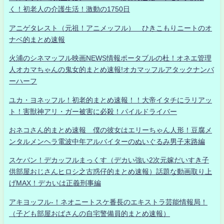
く！初老人の介護生活！激動の1750日
アニゲタレスト（元祖！アニメッフル） ひきこもりニートのオ
ナベ的まとめ速報
火浦のシネマッフル映画NEWS情報ポータブルの杜！オネエ管理
人オカマちゃんの鬼女的まとめ速報!オカマッフルアタックナンバ
ーハーフ
ユカ・ヨネッフル！初老的まとめ速報！！大帝イタチにラリアッ
ト！害獣神アリ・ガー被害に必殺！パイルドライバー
おネコさん的まとめ速報 僕の彼女はエリーちゃん人形！豆腐メ
ンタルメンヘラ電波中年アルバイターのぬいぐるみ男子末路編
スケバン！デカッフルまっくす（デカい強い2次元嫁だいすき子
供部屋おじさんヒロシ之古惑仔的まとめ速報）話題な動画取り上
げMAX！デカいは正義刑事編
アキヨッフル-！ネオニートスケ番長のエキストラ芸能情報局！
（子ども部屋おばさんの自宅警備員的まとめ速報）