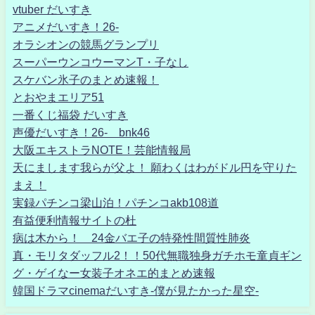
vtuber だいすき
アニメだいすき！26-
オラシオンの競馬グランプリ
スーパーウンコウーマンT・子なし
スケバン氷子のまとめ速報！
とおやまエリア51
一番くじ福袋 だいすき
声優だいすき！26- bnk46
大阪エキストラNOTE！芸能情報局
天にまします我らが父よ！ 願わくはわがドル円を守りた
まえ！
実録パチンコ梁山泊！パチンコakb108道
有益便利情報サイトの杜
病は木から！ 24金バエ子の特発性間質性肺炎
真・モリタダッフル2！！50代無職独身ガチホモ童貞ギン
グ・ゲイなー女装子オネエ的まとめ速報
韓国ドラマcinemaだいすき-僕が見たかった星空-