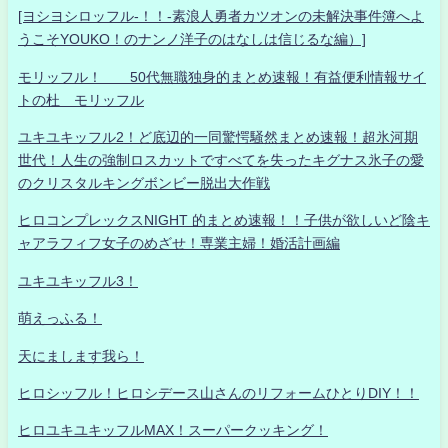
[ヨシヨシロッフル-！！-素浪人勇者カツオンの未解決事件簿へよ
うこそYOUKO！のナンノ洋子のはなしは信じるな編）]
モリッフル！ 50代無職独身的まとめ速報！有益便利情報サイ
トの杜 モリッフル
ユキユキッフル2！ど底辺的一同驚愕騒然まとめ速報！超氷河期
世代！人生の強制ロスカットですべてを失ったキグナス氷子の愛
のクリスタルキングボンビー脱出大作戦
ヒロコンプレックスNIGHT 的まとめ速報！！子供が欲しいど陰キ
ャアラフィフ女子のめざせ！専業主婦！婚活計画編
ユキユキッフル3！
萌えっふる！
天にまします我ら！
ヒロシッフル！ヒロシデース山さんのリフォームひとりDIY！！
ヒロユキユキッフルMAX！スーパークッキング！