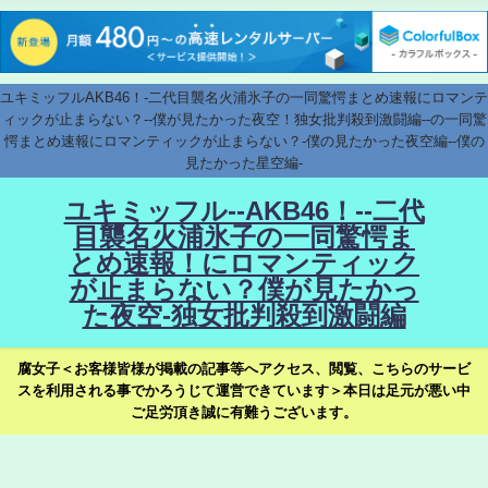
ユキミッフルAKB46！-二代目襲名火浦氷子の一同驚愕まとめ速報にロマンテ
ィックが止まらない？--僕が見たかった夜空！独女批判殺到激闘編--の一同驚
愕まとめ速報にロマンティックが止まらない？-僕の見たかった夜空編--僕の
見たかった星空編-
ユキミッフル--AKB46！--二代
目襲名火浦氷子の一同驚愕ま
とめ速報！にロマンティック
が止まらない？僕が見たかっ
た夜空-独女批判殺到激闘編
腐女子＜お客様皆様が掲載の記事等へアクセス、閲覧、こちらのサービ
スを利用される事でかろうじて運営できています＞本日は足元が悪い中
ご足労頂き誠に有難うございます。