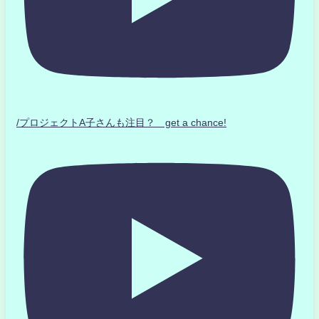
/プロジェクトA子さんも注目？ get a chance!