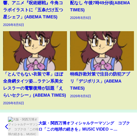
響、アニメ『呪術廻戦』牛角コ
配なし 午後7時49分頃(ABEMA
ラボイラストに「五条だけ五つ
TIMES)
星シェフ」(ABEMA TIMES)
2026年8月6日
2026年8月6日
「とんでもない衣装で草」ほぼ
特殊詐欺対策で注目の防犯アプ
全身網タイツ姿…ラテン系美女
リ「デジポリス」(ABEMA
レスラーの電撃復帰が話題「え
TIMES)
らいセクシー」(ABEMA TIMES)
2026年8月6日
2026年8月6日
大阪・関西万博オフィシャルテーマソング コブク
ロ「この地球の続きを」MUSIC VIDEO ～
EXPO2025 ver～