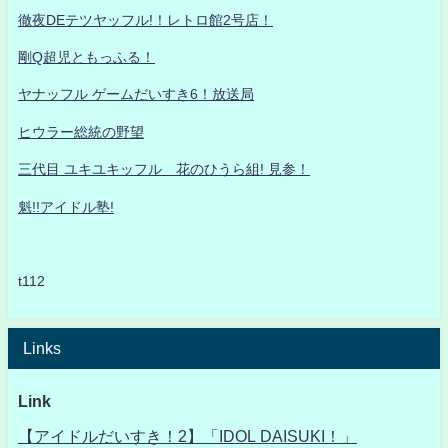
徹夜DEテツヤッフル!！レトロ館2号店！
剛Q超児ともっふる！
ヤナッフル ゲームだいすき6！放送局
ヒウラー総統の野望
三代目 ユキユキッフル 花のひうら組! 見参！
魁!!アイドル塾!
t112
Links
Link
【アイドルだいすき！2】「IDOL DAISUKI！」