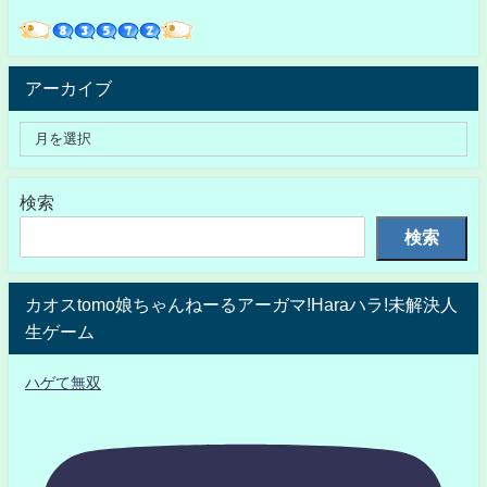
アーカイブ
検索
検索
カオスtomo娘ちゃんねーるアーガマ!Haraハラ!未解決人
生ゲーム
ハゲて無双