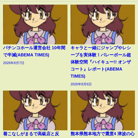
パチンコホール運営会社 10年間
キャラと一緒にジャンプやレシ
で半減(ABEMA TIMES)
ーブを実体験！バレーボール超
体験空間『ハイキュー!! オンザ
2026年8月7日
コート』レポート(ABEMA
TIMES)
2026年8月6日
着こなしがまるで高級店と反
熊本県熊本地方で震度4 津波の心