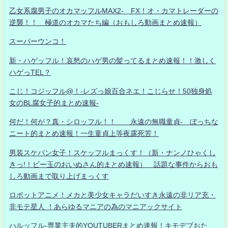
乙女系腐男子のオカマッフルMAX2- FX！オ・カマトレーダーの
逆襲！！ 極道のオカマたち編（おもしろ動画まとめ速報）
スーパーウンコ！
新・ハゲッフル！哀愁のハゲ男の髪ってるまとめ速報！！激しく
ハゲっTEL？
こじ！コジッフル@！-レズっ娘百合ネエ！こじらせ！50独身処
女のBL腐女子的まとめ速報-
何だ！何が？真・シロッフル！！ 永遠の無職童貞- ぼっちな
ニート的まとめ速報！一生童貞上等夜露死苦！
男装スケバン女子！スケッフルまっくす！（新・ナンノひゃくし
きっ!！ビー玉のおいぬさん的まとめ速報） 話題な事件からおも
しろ動画まで取り上げまっくす
ロボットアニメ！メカと美少女キャラだいすき永遠の非リア充・
非モテ星人 ！あらゆるマニアの為のマニアックサイト
ハルッフル-専業主夫的YOUTUBERまとめ速報！キモデブおた