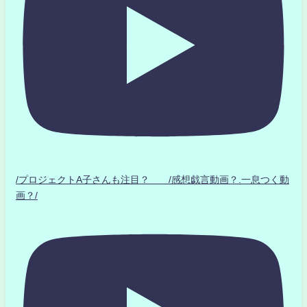
/プロジェクトA子さんも注目？ /感想戯言動画？.一息つく動
画？/