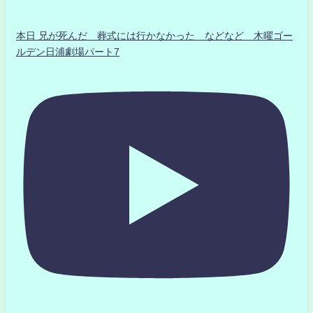
本日 兄が死んだ 葬式には行かなかった などなど 木曜ゴー
ルデン日浦劇場パート7