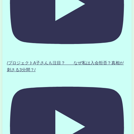
/プロジェクトA子さんも注目？ なぜ私は入会拒否？真相が
刺さる3分間？/