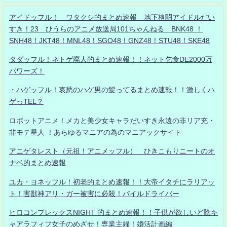
アイドッフル！ ワタクシ的まとめ速報 地下格闘アイドルだい
すき！23 ひうらのアニメ放送局101ちゃんねる BNK48 ！
SNH48！JKT48！MNL48！SGO48！GNZ48！STU48！SKE48
タダッフル！ネトゲ廃人的まとめ速報！！ネット乞食DE2000万
パワーズ！
・ハゲッフル！哀愁のハゲ男の髪ってるまとめ速報！！激しくハ
ゲっTEL？
ロボットアニメ！メカと美少女キャラだいすき永遠の非リア充・
非モテ星人 ！あらゆるマニアの為のマニアックサイト
アニゲタレスト（元祖！アニメッフル） ひきこもりニートのオ
ナベ的まとめ速報
ユカ・ヨネッフル！初老的まとめ速報！！大帝イタチにラリアッ
ト！害獣神アリ・ガー被害に必殺！パイルドライバー
ヒロコンプレックスNIGHT 的まとめ速報！！子供が欲しいど陰キ
ャアラフィフ女子のめざせ！専業主婦！婚活計画編