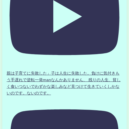
親は子育てに失敗した」子は人生に失敗した。負けに気付きも
う手遅れで逆転一発manなんかありません、 残りの人生、貧し
く食いつないでわずかな楽しみなど見つけて生きていくしかな
いのです。ないのです。