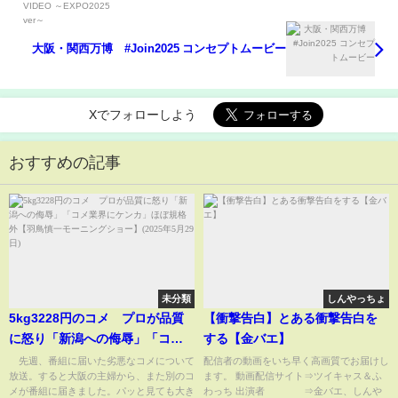
大阪・関西万博 #Join2025 コンセプトムービー
Xでフォローしよう
おすすめの記事
未分類
しんやっちょ
5kg3228円のコメ プロが品質
【衝撃告白】とある衝撃告白を
に怒り「新潟への侮辱」「コメ
する【金バエ】
業界にケンカ」ほぼ規格外【羽
先週、番組に届いた劣悪なコメについて
配信者の動画をいち早く高画質でお届けし
放送。すると大阪の主婦から、また別のコ
ます。 動画配信サイト⇒ツイキャス＆ふ
鳥慎一モーニングショー】(2025
メが番組に届きました。パッと見ても大き
わっち 出演者 ⇒金バエ、しんや