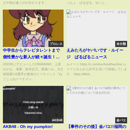
年5月29日)
さや色が違うのが分かります...
っちょ、ぱるぱる、せいじ ...
プロレス
未分類
中学生からテレビタレントまで
えみたろがヤバいです・ルイー
個性豊かな新人が続々誕生！
ジ ぱるぱるニュース
2023年プロレスデビュー戦まと
2023年にデビューしたHIMAWARI、上原
ルイージ https://x.com/wu3uwithwu3uw ル
わかな、凍雅、鈴木志乃、風城ハル、大久
イージさんから許可を頂いて投稿していま
め｜ねくじぇねトーナメント'23
保琉那の6選手が参加のトーナメント『ね
す。 https://linktr...
くじぇねトーナメン...
AKB48
金バエ
AKB48 - Oh my pumpkin!
【事件のその後】金バエ!!福岡の