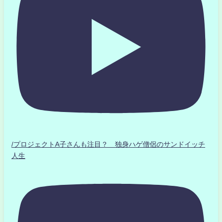
/プロジェクトA子さんも注目？ 独身ハゲ僧侶のサンドイッチ
人生