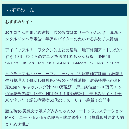
おすすめ～ん
おすすめサイト
おネコさん的まとめ速報 僕の彼女はエリーちゃん人形！豆腐メ
ンタルメンヘラ電波中年アルバイターのぬいぐるみ男子末路編
アイドッフル！ ワタクシ的まとめ速報 地下格闘アイドルだい
すき！23 ひうらのアニメ放送局101ちゃんねる BNK48 ！
SNH48！JKT48！MNL48！SGO48！GNZ48！STU48！SKE48
ヒウラッフルのハーニーフィニッシュゴミ屋敷補完計画 ＜必殺！
生前整理人！孤立し孤独死からの～特殊清掃・遺品整理への道F
完結編＞ キャッシング計1500万返済：厨二病借金3500万円！う
つ病統合失調症14年生HKT46！！9期研究生、最後のサイト！全
米が泣いた！認知症鬱病60代のラストサイト絶賛！公開中
魔法熟女/美魔女ッ娘メグみみちゃんのニートッフルステーション
MAX！ ニート仙人仙女の映画三昧老後生活！（無職孤独居老人的
まとめ速報Z)]