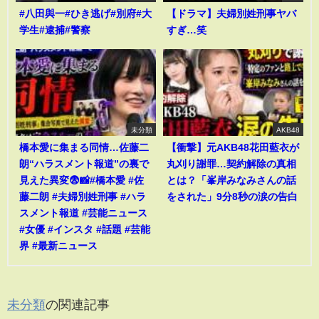
#八田與一#ひき逃げ#別府#大
【ドラマ】夫婦別姓刑事ヤバ
学生#逮捕#警察
すぎ…笑
未分類
AKB48
橋本愛に集まる同情…佐藤二
【衝撃】元AKB48花田藍衣が
朗“ハラスメント報道”の裏で
丸刈り謝罪…契約解除の真相
見えた異変😨📸#橋本愛 #佐
とは？「峯岸みなみさんの話
藤二朗 #夫婦別姓刑事 #ハラ
をされた」9分8秒の涙の告白
スメント報道 #芸能ニュース
#女優 #インスタ #話題 #芸能
界 #最新ニュース
未分類
の関連記事