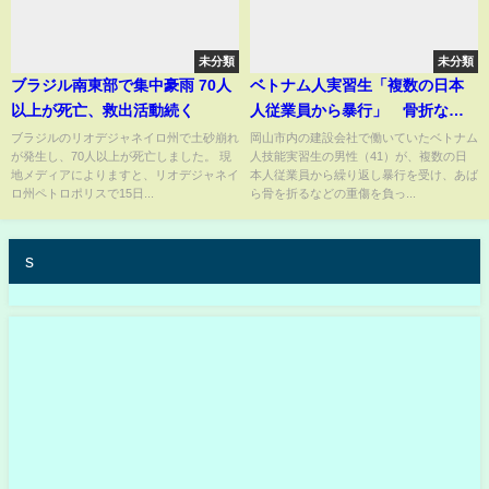
未分類
未分類
ブラジル南東部で集中豪雨 70人
ベトナム人実習生「複数の日本
以上が死亡、救出活動続く
人従業員から暴行」 骨折など
重傷
ブラジルのリオデジャネイロ州で土砂崩れ
岡山市内の建設会社で働いていたベトナム
が発生し、70人以上が死亡しました。 現
人技能実習生の男性（41）が、複数の日
地メディアによりますと、リオデジャネイ
本人従業員から繰り返し暴行を受け、あば
ロ州ペトロポリスで15日...
ら骨を折るなどの重傷を負っ...
s