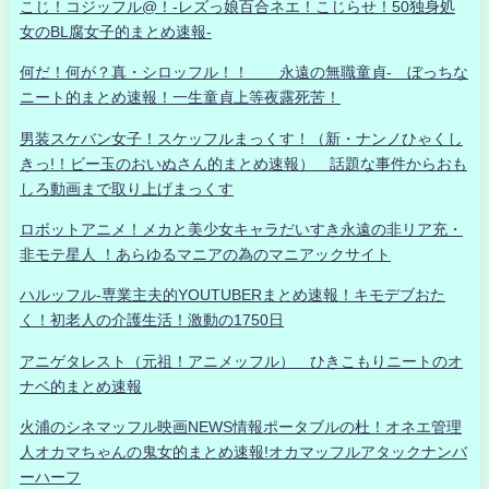
こじ！コジッフル@！-レズっ娘百合ネエ！こじらせ！50独身処
女のBL腐女子的まとめ速報-
何だ！何が？真・シロッフル！！ 永遠の無職童貞- ぼっちな
ニート的まとめ速報！一生童貞上等夜露死苦！
男装スケバン女子！スケッフルまっくす！（新・ナンノひゃくし
きっ!！ビー玉のおいぬさん的まとめ速報） 話題な事件からおも
しろ動画まで取り上げまっくす
ロボットアニメ！メカと美少女キャラだいすき永遠の非リア充・
非モテ星人 ！あらゆるマニアの為のマニアックサイト
ハルッフル-専業主夫的YOUTUBERまとめ速報！キモデブおた
く！初老人の介護生活！激動の1750日
アニゲタレスト（元祖！アニメッフル） ひきこもりニートのオ
ナベ的まとめ速報
火浦のシネマッフル映画NEWS情報ポータブルの杜！オネエ管理
人オカマちゃんの鬼女的まとめ速報!オカマッフルアタックナンバ
ーハーフ