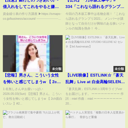
【注意】銀行とのつきあい方〜
【公式】「乃木坂工事中」#
借入れをしてこれをやると嫌わ
334「これなら語れるグランプリ
れる！〜| 経営会計コンサルタン
2021②」2021.11.07 OA
資金繰り表の作り方講座 ▶https://smaps-
今回の乃木坂工事中は名物企画！「これな
co.jp/business/account/ -------------------...
ら語れるグランプリ2021」 メンバーが講
ト辻朋子
師となって自分だけが興味のある狭いジャ
ンルの知識を熱弁！ 今...
未分類
未分類
【悲報】男さん、こういう女性
【LIVE映像】ESTLINK☆「蒼天
を怖いと感じてしまうw 【 2ch
乱舞」Live at 白金高輪SELENE
面白いスレ 】#2ch #2ch面白い
STUDIO SELENE b2 セレネ
1:名無しさん＠お腹いっぱい
「蒼天乱舞」ESTLINK☆3周年ライブver
2026.05.03(Sun) 【悲報】男さん、こうい
をお届けします。 ーーーーーーーーー 作
スレ #5ch #２ちゃんまとめ
【3rd Anniversary】
う女性を怖いと感じてしまうw 【 2ch面白
詞：miel 作曲：miel ーーーーーーーーー
#shorts
いスレ 】#2...
20...