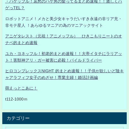
・ハゲッフル！哀愁のハゲ男の髪ってるまとめ速報！！激しくハ
ゲっTEL？
ロボットアニメ！メカと美少女キャラだいすき永遠の非リア充・
非モテ星人 ！あらゆるマニアの為のマニアックサイト
アニゲタレスト（元祖！アニメッフル） ひきこもりニートのオ
ナベ的まとめ速報
ユカ・ヨネッフル！初老的まとめ速報！！大帝イタチにラリアッ
ト！害獣神アリ・ガー被害に必殺！パイルドライバー
ヒロコンプレックスNIGHT 的まとめ速報！！子供が欲しいど陰キ
ャアラフィフ女子のめざせ！専業主婦！婚活計画編
萌えっとこあに！
t112-1000ｍ
カテゴリー