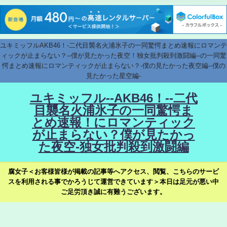
ユキミッフルAKB46！-二代目襲名火浦氷子の一同驚愕まとめ速報にロマンテ
ィックが止まらない？--僕が見たかった夜空！独女批判殺到激闘編--の一同驚
愕まとめ速報にロマンティックが止まらない？-僕の見たかった夜空編--僕の
見たかった星空編-
ユキミッフル--AKB46！--二代
目襲名火浦氷子の一同驚愕ま
とめ速報！にロマンティック
が止まらない？僕が見たかっ
た夜空-独女批判殺到激闘編
腐女子＜お客様皆様が掲載の記事等へアクセス、閲覧、こちらのサービ
スを利用される事でかろうじて運営できています＞本日は足元が悪い中
ご足労頂き誠に有難うございます。