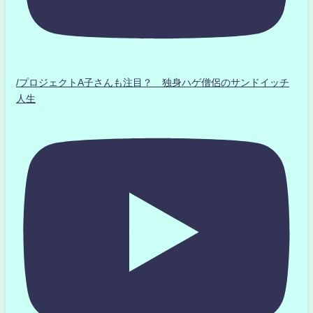
/プロジェクトA子さんも注目？ 独身ハゲ僧侶のサンドイッチ
人生