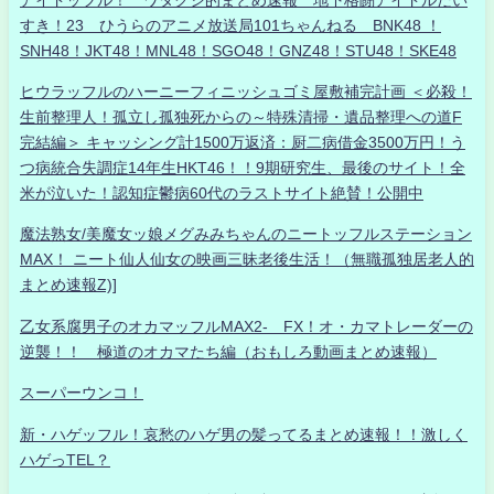
すき！23 ひうらのアニメ放送局101ちゃんねる BNK48 ！
SNH48！JKT48！MNL48！SGO48！GNZ48！STU48！SKE48
ヒウラッフルのハーニーフィニッシュゴミ屋敷補完計画 ＜必殺！
生前整理人！孤立し孤独死からの～特殊清掃・遺品整理への道F
完結編＞ キャッシング計1500万返済：厨二病借金3500万円！う
つ病統合失調症14年生HKT46！！9期研究生、最後のサイト！全
米が泣いた！認知症鬱病60代のラストサイト絶賛！公開中
魔法熟女/美魔女ッ娘メグみみちゃんのニートッフルステーション
MAX！ ニート仙人仙女の映画三昧老後生活！（無職孤独居老人的
まとめ速報Z)]
乙女系腐男子のオカマッフルMAX2- FX！オ・カマトレーダーの
逆襲！！ 極道のオカマたち編（おもしろ動画まとめ速報）
スーパーウンコ！
新・ハゲッフル！哀愁のハゲ男の髪ってるまとめ速報！！激しく
ハゲっTEL？