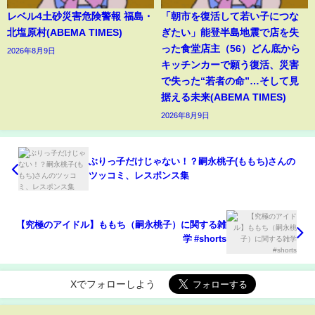
レベル4土砂災害危険警報 福島・
「朝市を復活して若い子につな
北塩原村(ABEMA TIMES)
ぎたい」能登半島地震で店を失
った食堂店主（56）どん底から
2026年8月9日
キッチンカーで願う復活、災害
で失った“若者の命”…そして見
据える未来(ABEMA TIMES)
2026年8月9日
ぶりっ子だけじゃない！？嗣永桃子(ももち)さんの
ツッコミ、レスポンス集
【究極のアイドル】ももち（嗣永桃子）に関する雑
学 #shorts
Xでフォローしよう