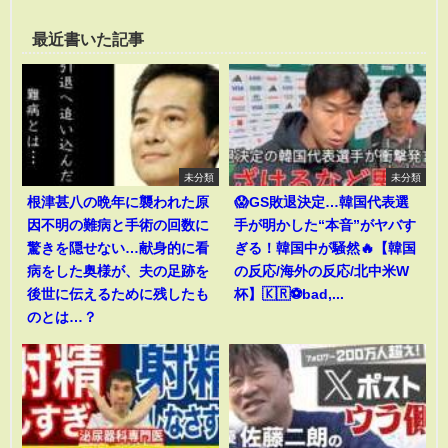
最近書いた記事
未分類
未分類
根津甚八の晩年に襲われた原
😱GS敗退決定…韓国代表選
因不明の難病と手術の回数に
手が明かした“本音”がヤバす
驚きを隠せない…献身的に看
ぎる！韓国中が騒然🔥【韓国
病をした奥様が、夫の足跡を
の反応/海外の反応/北中米W
後世に伝えるために残したも
杯】🇰🇷⚽bad,...
のとは…？