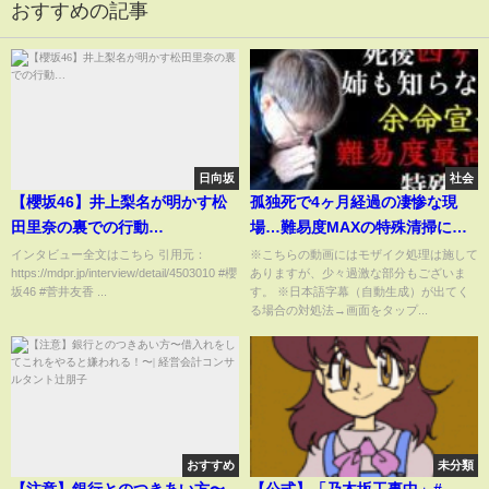
おすすめの記事
日向坂
社会
【櫻坂46】井上梨名が明かす松
孤独死で4ヶ月経過の凄惨な現
田里奈の裏での行動…
場…難易度MAXの特殊清掃に挑
む！
インタビュー全文はこちら 引用元：
※こちらの動画にはモザイク処理は施して
https://mdpr.jp/interview/detail/4503010 #櫻
ありますが、少々過激な部分もございま
坂46 #菅井友香 ...
す。 ※日本語字幕（自動生成）が出てく
る場合の対処法→画面をタップ...
おすすめ
未分類