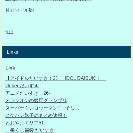
魁!!アイドル塾!
t112
Links
Link
【アイドルだいすき！2】「IDOL DAISUKI！」
vtuber だいすき
アニメだいすき！26-
オラシオンの競馬グランプリ
スーパーウンコウーマンT・子なし
スケバン氷子のまとめ速報！
とおやまエリア51
一番くじ福袋 だいすき