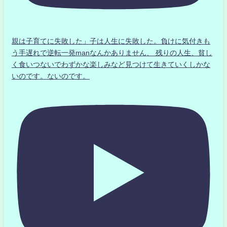
親は子育てに失敗した」子は人生に失敗した。負けに気付きも
う手遅れで逆転一発manなんかありません、 残りの人生、貧し
く食いつないでわずかな楽しみなど見つけて生きていくしかな
いのです。ないのです。