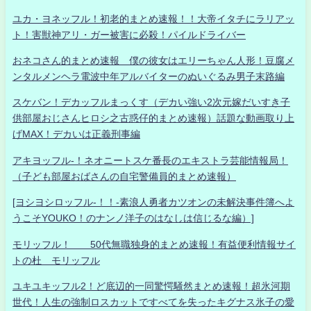
ユカ・ヨネッフル！初老的まとめ速報！！大帝イタチにラリアッ
ト！害獣神アリ・ガー被害に必殺！パイルドライバー
おネコさん的まとめ速報 僕の彼女はエリーちゃん人形！豆腐メ
ンタルメンヘラ電波中年アルバイターのぬいぐるみ男子末路編
スケバン！デカッフルまっくす（デカい強い2次元嫁だいすき子
供部屋おじさんヒロシ之古惑仔的まとめ速報）話題な動画取り上
げMAX！デカいは正義刑事編
アキヨッフル-！ネオニートスケ番長のエキストラ芸能情報局！
（子ども部屋おばさんの自宅警備員的まとめ速報）
[ヨシヨシロッフル-！！-素浪人勇者カツオンの未解決事件簿へよ
うこそYOUKO！のナンノ洋子のはなしは信じるな編）]
モリッフル！ 50代無職独身的まとめ速報！有益便利情報サイ
トの杜 モリッフル
ユキユキッフル2！ど底辺的一同驚愕騒然まとめ速報！超氷河期
世代！人生の強制ロスカットですべてを失ったキグナス氷子の愛