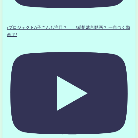
/プロジェクトA子さんも注目？ /感想戯言動画？.一息つく動
画？/