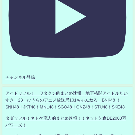
チャンネル登録
アイドッフル！ ワタクシ的まとめ速報 地下格闘アイドルだい
すき！23 ひうらのアニメ放送局101ちゃんねる BNK48 ！
SNH48！JKT48！MNL48！SGO48！GNZ48！STU48！SKE48
タダッフル！ネトゲ廃人的まとめ速報！！ネット乞食DE2000万
パワーズ！