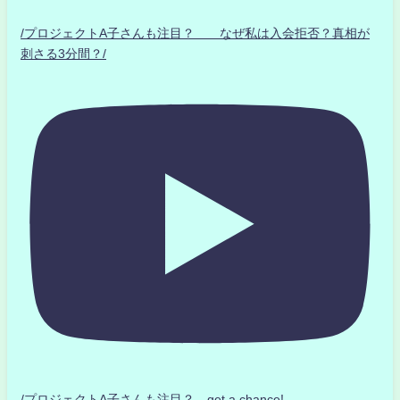
/プロジェクトA子さんも注目？ なぜ私は入会拒否？真相が
刺さる3分間？/
/プロジェクトA子さんも注目？ get a chance!