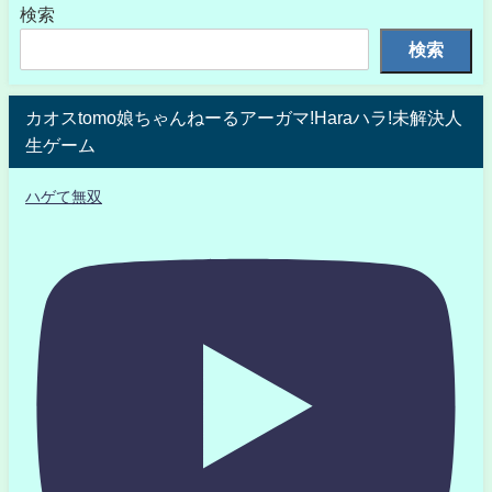
検索
検索
カオスtomo娘ちゃんねーるアーガマ!Haraハラ!未解決人
生ゲーム
ハゲて無双