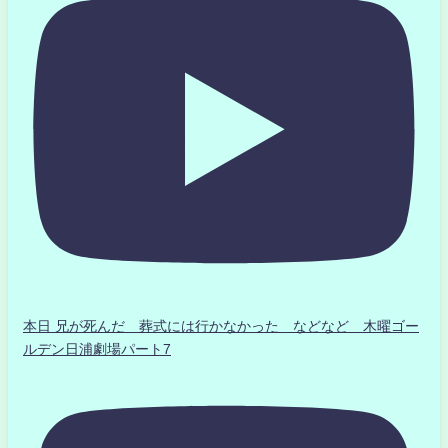
本日 兄が死んだ 葬式には行かなかった などなど 木曜ゴー
ルデン日浦劇場パート7