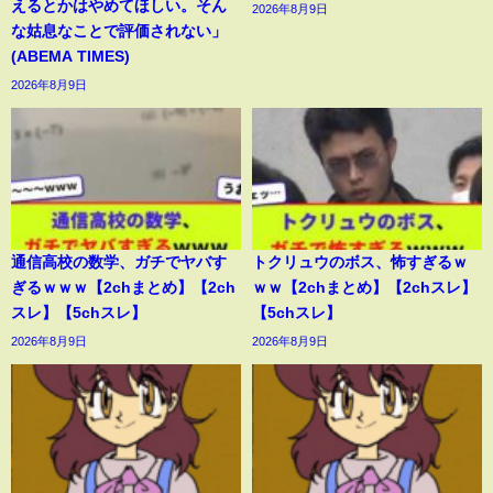
えるとかはやめてほしい。そん
2026年8月9日
な姑息なことで評価されない」
(ABEMA TIMES)
2026年8月9日
通信高校の数学、ガチでヤバす
トクリュウのボス、怖すぎるｗ
ぎるｗｗｗ【2chまとめ】【2ch
ｗｗ【2chまとめ】【2chスレ】
スレ】【5chスレ】
【5chスレ】
2026年8月9日
2026年8月9日