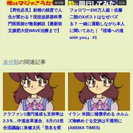
未分類
社会
【男性必見】射精の頻度で人
フォロワー200万人超！佐藤
生が変わる？現役泌尿器科専
二朗のXポストはなぜバズ
門医医師が徹底解説【最新前
る？ 一緒に通勤しながら本人
立腺肥大症WAVE治療まで】
に聞いてみた｜『現場への道
with you』 #1
未分類
の関連記事
クラファン1億円達成も支持率は
イラン 米国に補償求める ホルム
2.3％…中道改革連合、8月の3党
ズ海峡めぐる交渉は不透明に
合流議論に泉健太氏「党名を変
(ABEMA TIMES)