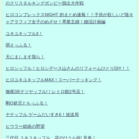
のクリスタルキングボンビー脱出大作戦
ヒロコンプレックスNIGHT 的まとめ速報！！子供が欲しいど陰キ
ャアラフィフ女子のめざせ！専業主婦！婚活計画編
ユキユキッフル3！
萌えっふる！
天にまします我ら！
ヒロシッフル！ヒロシデース山さんのリフォームひとりDIY！！
ヒロユキユキッフルMAX！スーパークッキング！
徹夜DEテツヤッフル!！レトロ館2号店！
剛Q超児ともっふる！
ヤナッフル ゲームだいすき6！放送局
ヒウラー総統の野望
三代目 ユキユキッフル 花のひうら組! 見参！