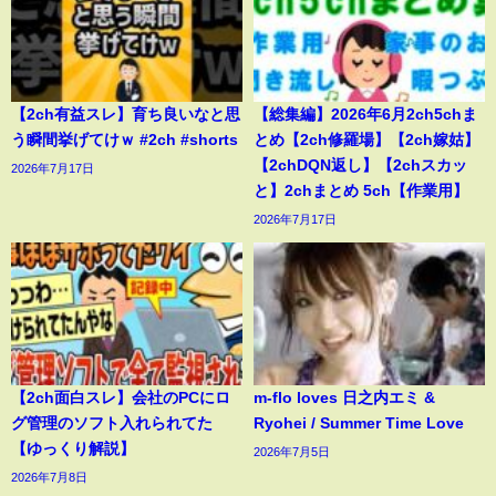
【2ch有益スレ】育ち良いなと思
【総集編】2026年6月2ch5chま
う瞬間挙げてけｗ #2ch #shorts
とめ【2ch修羅場】【2ch嫁姑】
【2chDQN返し】【2chスカッ
2026年7月17日
と】2chまとめ 5ch【作業用】
2026年7月17日
【2ch面白スレ】会社のPCにロ
m-flo loves 日之内エミ &
グ管理のソフト入れられてた
Ryohei / Summer Time Love
【ゆっくり解説】
2026年7月5日
2026年7月8日