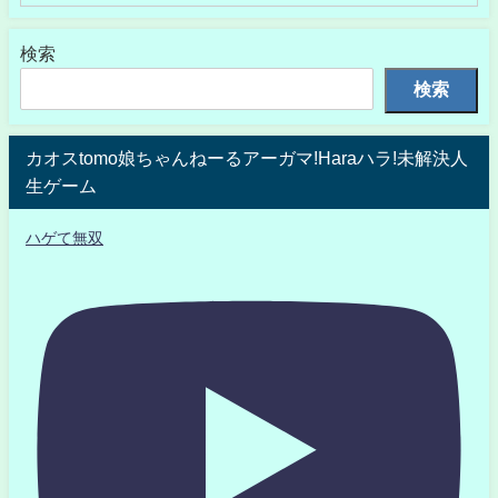
検索
検索
カオスtomo娘ちゃんねーるアーガマ!Haraハラ!未解決人
生ゲーム
ハゲて無双