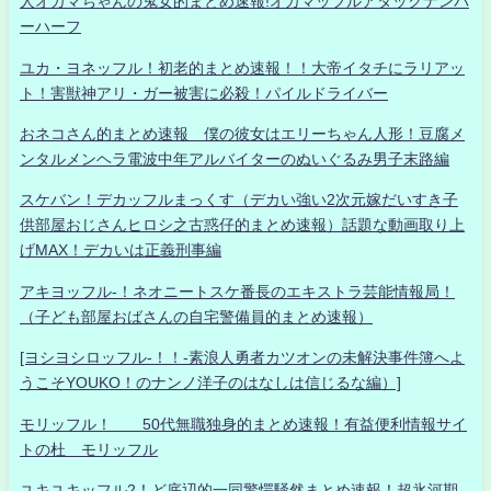
人オカマちゃんの鬼女的まとめ速報!オカマッフルアタックナンバ
ーハーフ
ユカ・ヨネッフル！初老的まとめ速報！！大帝イタチにラリアッ
ト！害獣神アリ・ガー被害に必殺！パイルドライバー
おネコさん的まとめ速報 僕の彼女はエリーちゃん人形！豆腐メ
ンタルメンヘラ電波中年アルバイターのぬいぐるみ男子末路編
スケバン！デカッフルまっくす（デカい強い2次元嫁だいすき子
供部屋おじさんヒロシ之古惑仔的まとめ速報）話題な動画取り上
げMAX！デカいは正義刑事編
アキヨッフル-！ネオニートスケ番長のエキストラ芸能情報局！
（子ども部屋おばさんの自宅警備員的まとめ速報）
[ヨシヨシロッフル-！！-素浪人勇者カツオンの未解決事件簿へよ
うこそYOUKO！のナンノ洋子のはなしは信じるな編）]
モリッフル！ 50代無職独身的まとめ速報！有益便利情報サイ
トの杜 モリッフル
ユキユキッフル2！ど底辺的一同驚愕騒然まとめ速報！超氷河期