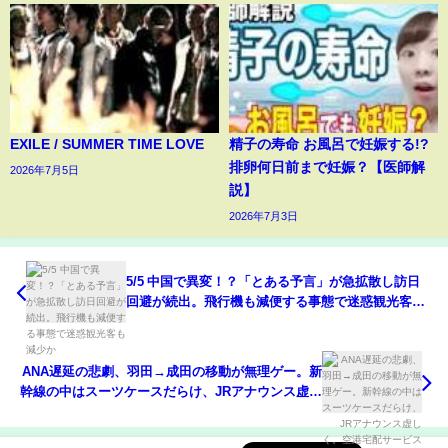
EXILE / SUMMER TIME LOVE
精子の寿命 お風呂で妊娠する!?
排卵何日前まで妊娠？【医師解
2026年7月5日
説】
2026年7月3日
5/5 中国で異変！？「とある予言」が急拡散し訪日
回避が続出。飛行機も減便する事態で迷惑観光客も
減少か
ANA遅延の悲劇、羽田→成田の移動が無理ゲー。新
幹線の中はスーツケースだらけ、JRアナウンス虚し
く。空港宅配サービスの落とし穴◀液体物NG