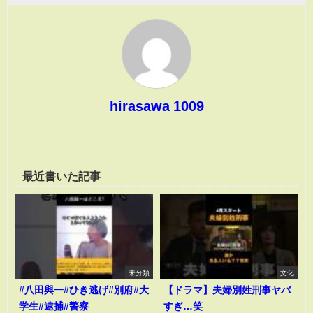
hirasawa 1009
最近書いた記事
未分類
文化
#八田與一#ひき逃げ#別府#大
【ドラマ】夫婦別姓刑事ヤバ
学生#逮捕#警察
すぎ…笑