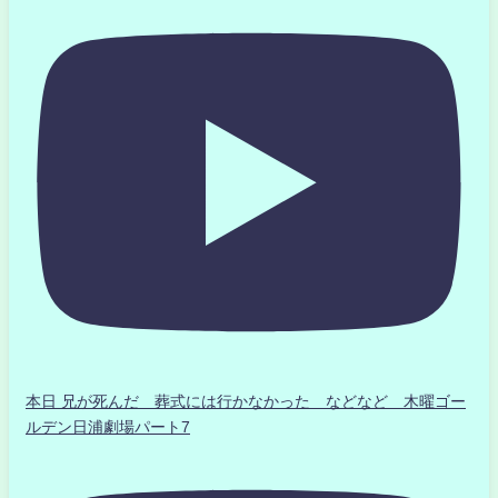
本日 兄が死んだ 葬式には行かなかった などなど 木曜ゴー
ルデン日浦劇場パート7