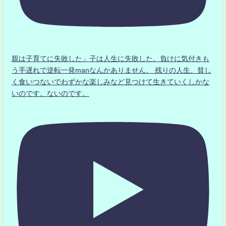
親は子育てに失敗した」子は人生に失敗した。負けに気付きも
う手遅れで逆転一発manなんかありません、 残りの人生、貧し
く食いつないでわずかな楽しみなど見つけて生きていくしかな
いのです。ないのです。