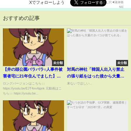
Xでフォローしよう
おすすめの記事
未分類
未分類
【井の頭公園バラバラ○人事件被
対馬の神社「韓国人出入り禁止
害者宅に21年住んでました】岡
の張り紙をはった後から大量の
田斗司夫・サイコパスおじさ
タバコが捨てられる」
ロングバージョンはこちら↓↓
来ないでほしい...
https://youtu.be/EJT4xvAjqnk 元動画はこ
ん・未解決事件・3代未解決事
ちら↓↓ https://youtu.be...
件・犯罪抑制・道徳・博愛・友
愛 #shorts