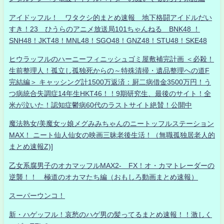
アイドッフル！ ワタクシ的まとめ速報 地下格闘アイドルだい
すき！23 ひうらのアニメ放送局101ちゃんねる BNK48 ！
SNH48！JKT48！MNL48！SGO48！GNZ48！STU48！SKE48
ヒウラッフルのハーニーフィニッシュゴミ屋敷補完計画 ＜必殺！
生前整理人！孤立し孤独死からの～特殊清掃・遺品整理への道F
完結編＞ キャッシング計1500万返済：厨二病借金3500万円！う
つ病統合失調症14年生HKT46！！9期研究生、最後のサイト！全
米が泣いた！認知症鬱病60代のラストサイト絶賛！公開中
魔法熟女/美魔女ッ娘メグみみちゃんのニートッフルステーション
MAX！ ニート仙人仙女の映画三昧老後生活！（無職孤独居老人的
まとめ速報Z)]
乙女系腐男子のオカマッフルMAX2- FX！オ・カマトレーダーの
逆襲！！ 極道のオカマたち編（おもしろ動画まとめ速報）
スーパーウンコ！
新・ハゲッフル！哀愁のハゲ男の髪ってるまとめ速報！！激しく