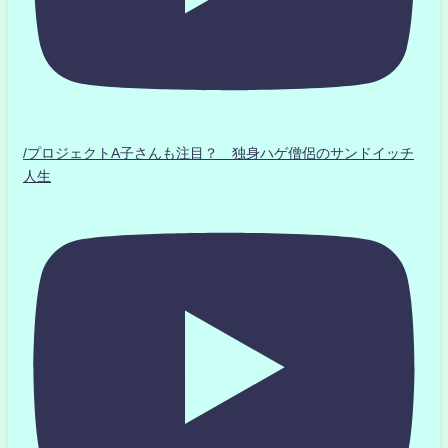
/プロジェクトA子さんも注目？ 独身ハゲ僧侶のサンドイッチ
人生