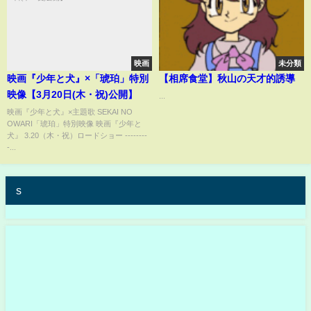
映画
未分類
映画『少年と犬』×「琥珀」特別
【相席食堂】秋山の天才的誘導
映像【3月20日(木・祝)公開】
...
映画『少年と犬』×主題歌 SEKAI NO
OWARI「琥珀」特別映像 映画『少年と
犬』 3.20（木・祝）ロードショー --------
-...
s