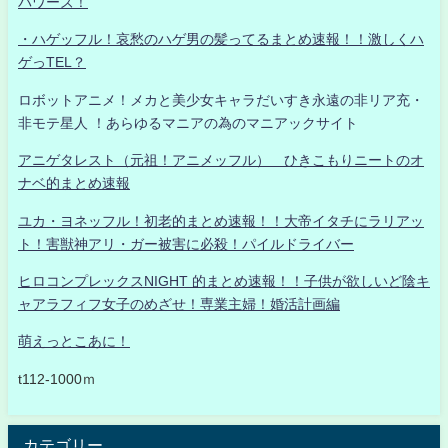
パワーズ！
・ハゲッフル！哀愁のハゲ男の髪ってるまとめ速報！！激しくハ
ゲっTEL？
ロボットアニメ！メカと美少女キャラだいすき永遠の非リア充・
非モテ星人 ！あらゆるマニアの為のマニアックサイト
アニゲタレスト（元祖！アニメッフル） ひきこもりニートのオ
ナベ的まとめ速報
ユカ・ヨネッフル！初老的まとめ速報！！大帝イタチにラリアッ
ト！害獣神アリ・ガー被害に必殺！パイルドライバー
ヒロコンプレックスNIGHT 的まとめ速報！！子供が欲しいど陰キ
ャアラフィフ女子のめざせ！専業主婦！婚活計画編
萌えっとこあに！
t112-1000ｍ
カテゴリー