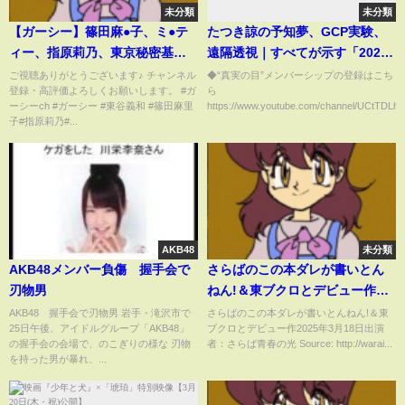
未分類
未分類
【ガーシー】篠田麻●子、ミ●テ
たつき諒の予知夢、GCP実験、
ィー、指原莉乃、東京秘密基地
遠隔透視｜すべてが示す「2025
行ってんのバレてんで②
年7月」の異変
ご視聴ありがとうございます♪ チャンネル
◆“真実の目”メンバーシップの登録はこち
登録・高評価よろしくお願いします。 #ガ
ら
ーシーch #ガーシー #東谷義和 #篠田麻里
https://www.youtube.com/channel/UCtTDLh
子#指原莉乃#...
AKB48
未分類
AKB48メンバー負傷 握手会で
さらばのこの本ダレが書いとん
刃物男
ねん!＆東ブクロとデビュー作
2025年3月18日
AKB48 握手会で刃物男 岩手・滝沢市で
さらばのこの本ダレが書いとんねん!＆東
25日午後、アイドルグループ「AKB48」
ブクロとデビュー作2025年3月18日出演
の握手会の会場で、のこぎりの様な 刃物
者：さらば青春の光 Source: http://warai...
を持った男が暴れ、...