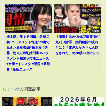
未分類
AKB48
橋本愛に集まる同情…佐藤二
【衝撃】元AKB48花田藍衣が
朗“ハラスメント報道”の裏で
丸刈り謝罪…契約解除の真相
見えた異変😨📸#橋本愛 #佐
とは？「峯岸みなみさんの話
藤二朗 #夫婦別姓刑事 #ハラ
をされた」9分8秒の涙の告白
スメント報道 #芸能ニュース
#女優 #インスタ #話題 #芸能
界 #最新ニュース
おすすめ
の関連記事