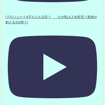
/プロジェクトA子さんも注目？ なぜ私は入会拒否？真相が
刺さる3分間？/