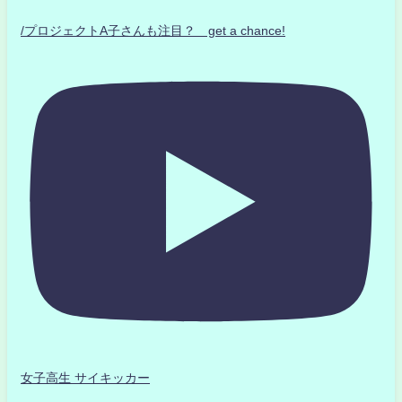
/プロジェクトA子さんも注目？ get a chance!
女子高生 サイキッカー