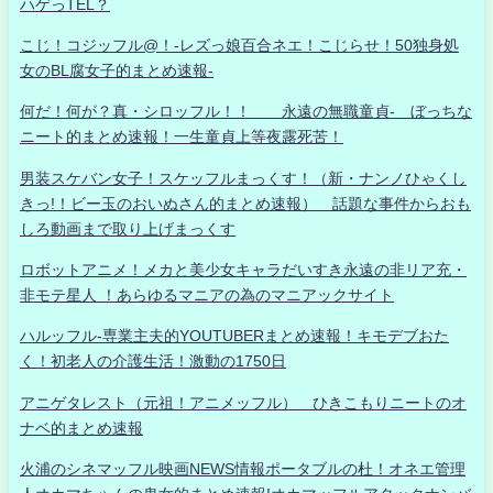
ハゲっTEL？
こじ！コジッフル@！-レズっ娘百合ネエ！こじらせ！50独身処
女のBL腐女子的まとめ速報-
何だ！何が？真・シロッフル！！ 永遠の無職童貞- ぼっちな
ニート的まとめ速報！一生童貞上等夜露死苦！
男装スケバン女子！スケッフルまっくす！（新・ナンノひゃくし
きっ!！ビー玉のおいぬさん的まとめ速報） 話題な事件からおも
しろ動画まで取り上げまっくす
ロボットアニメ！メカと美少女キャラだいすき永遠の非リア充・
非モテ星人 ！あらゆるマニアの為のマニアックサイト
ハルッフル-専業主夫的YOUTUBERまとめ速報！キモデブおた
く！初老人の介護生活！激動の1750日
アニゲタレスト（元祖！アニメッフル） ひきこもりニートのオ
ナベ的まとめ速報
火浦のシネマッフル映画NEWS情報ポータブルの杜！オネエ管理