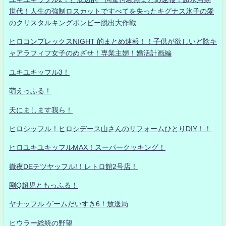
世代！人生の強制ロスカットですべてを失ったキグナス氷子の愛
のクリスタルキングボンビー脱出大作戦
ヒロコンプレックスNIGHT 的まとめ速報！！子供が欲しいど陰キ
ャアラフィフ女子のめざせ！専業主婦！婚活計画編
ユキユキッフル3！
萌えっふる！
天にまします我ら！
ヒロシッフル！ヒロシデース山さんのリフォームひとりDIY！！
ヒロユキユキッフルMAX！スーパークッキング！
徹夜DEテツヤッフル!！レトロ館2号店！
剛Q超児ともっふる！
ヤナッフル ゲームだいすき6！放送局
ヒウラー総統の野望