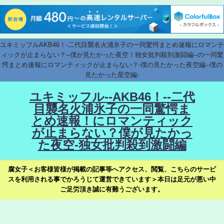
ユキミッフルAKB46！-二代目襲名火浦氷子の一同驚愕まとめ速報にロマンテ
ィックが止まらない？--僕が見たかった夜空！独女批判殺到激闘編--の一同驚
愕まとめ速報にロマンティックが止まらない？-僕の見たかった夜空編--僕の
見たかった星空編-
ユキミッフル--AKB46！--二代
目襲名火浦氷子の一同驚愕ま
とめ速報！にロマンティック
が止まらない？僕が見たかっ
た夜空-独女批判殺到激闘編
腐女子＜お客様皆様が掲載の記事等へアクセス、閲覧、こちらのサービ
スを利用される事でかろうじて運営できています＞本日は足元が悪い中
ご足労頂き誠に有難うございます。