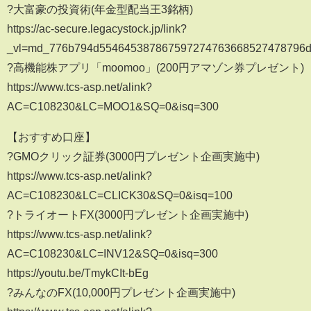
?大富豪の投資術(年金型配当王3銘柄)
https://ac-secure.legacystock.jp/link?
_vl=md_776b794d554645387867597274763668527478796
?高機能株アプリ「moomoo」(200円アマゾン券プレゼント)
https://www.tcs-asp.net/alink?
AC=C108230&LC=MOO1&SQ=0&isq=300
【おすすめ口座】
?GMOクリック証券(3000円プレゼント企画実施中)
https://www.tcs-asp.net/alink?
AC=C108230&LC=CLICK30&SQ=0&isq=100
?トライオートFX(3000円プレゼント企画実施中)
https://www.tcs-asp.net/alink?
AC=C108230&LC=INV12&SQ=0&isq=300
https://youtu.be/TmykCIt-bEg
?みんなのFX(10,000円プレゼント企画実施中)