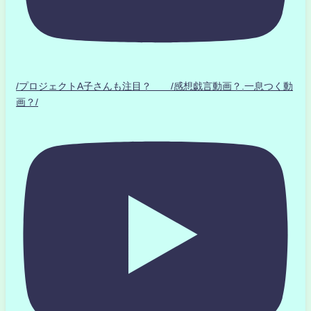
/プロジェクトA子さんも注目？ /感想戯言動画？.一息つく動
画？/