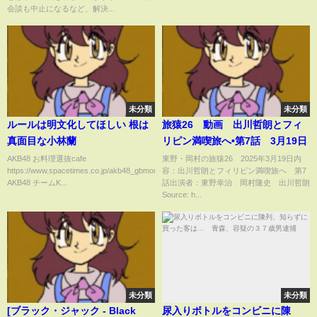
会談も中止になるなど、解決...
未分類
未分類
ルールは明文化してほしい 根は
旅猿26 動画 出川哲朗とフィ
真面目な小林蘭
リピン満喫旅へ•第7話 3月19日
AKB48 お料理選抜cafe
東野・岡村の旅猿26 2025年3月19日内
https://www.spacetimes.co.jp/akb48_gbmouri/
容：出川哲朗とフィリピン満喫旅へ 第7
AKB48 チームK...
話出演者：東野幸治 岡村隆史 出川哲朗
Source: h...
未分類
未分類
[ブラック・ジャック - Black
尿入りボトルをコンビニに陳