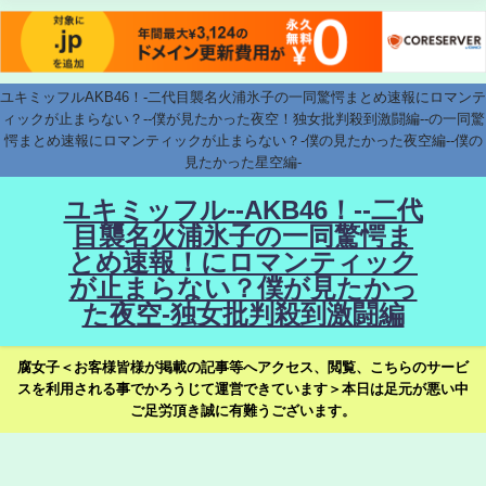
ユキミッフルAKB46！-二代目襲名火浦氷子の一同驚愕まとめ速報にロマンテ
ィックが止まらない？--僕が見たかった夜空！独女批判殺到激闘編--の一同驚
愕まとめ速報にロマンティックが止まらない？-僕の見たかった夜空編--僕の
見たかった星空編-
ユキミッフル--AKB46！--二代
目襲名火浦氷子の一同驚愕ま
とめ速報！にロマンティック
が止まらない？僕が見たかっ
た夜空-独女批判殺到激闘編
腐女子＜お客様皆様が掲載の記事等へアクセス、閲覧、こちらのサービ
スを利用される事でかろうじて運営できています＞本日は足元が悪い中
ご足労頂き誠に有難うございます。