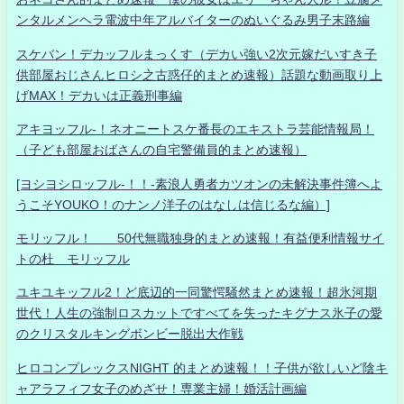
ンタルメンヘラ電波中年アルバイターのぬいぐるみ男子末路編
スケバン！デカッフルまっくす（デカい強い2次元嫁だいすき子
供部屋おじさんヒロシ之古惑仔的まとめ速報）話題な動画取り上
げMAX！デカいは正義刑事編
アキヨッフル-！ネオニートスケ番長のエキストラ芸能情報局！
（子ども部屋おばさんの自宅警備員的まとめ速報）
[ヨシヨシロッフル-！！-素浪人勇者カツオンの未解決事件簿へよ
うこそYOUKO！のナンノ洋子のはなしは信じるな編）]
モリッフル！ 50代無職独身的まとめ速報！有益便利情報サイ
トの杜 モリッフル
ユキユキッフル2！ど底辺的一同驚愕騒然まとめ速報！超氷河期
世代！人生の強制ロスカットですべてを失ったキグナス氷子の愛
のクリスタルキングボンビー脱出大作戦
ヒロコンプレックスNIGHT 的まとめ速報！！子供が欲しいど陰キ
ャアラフィフ女子のめざせ！専業主婦！婚活計画編