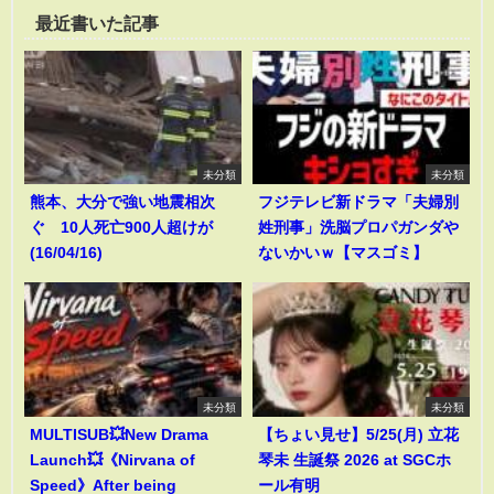
最近書いた記事
未分類
未分類
熊本、大分で強い地震相次
フジテレビ新ドラマ「夫婦別
ぐ 10人死亡900人超けが
姓刑事」洗脳プロパガンダや
(16/04/16)
ないかいｗ【マスゴミ】
未分類
未分類
MULTISUB💥New Drama
【ちょい見せ】5/25(月) 立花
Launch💥《Nirvana of
琴未 生誕祭 2026 at SGCホ
Speed》After being
ール有明