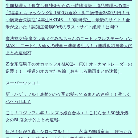
生前整理人！孤立し孤独死からの～特殊清掃・遺品整理への道F
完結編＞ キャッシング計1500万返済：厨二病借金3500万円！う
つ病統合失調症14年生HKT46！！9期研究生、最後のサイト！全
米が泣いた！認知症鬱病60代のラストサイト絶賛！公開中
魔法熟女/美魔女ッ娘メグみみちゃんのニートッフルステーション
MAX！ ニート仙人仙女の映画三昧老後生活！（無職孤独居老人的
まとめ速報Z)]
乙女系腐男子のオカマッフルMAX2- FX！オ・カマトレーダーの
逆襲！！ 極道のオカマたち編（おもしろ動画まとめ速報）
スーパーウンコ！
新・ハゲッフル！哀愁のハゲ男の髪ってるまとめ速報！！激しく
ハゲっTEL？
こじ！コジッフル@！-レズっ娘百合ネエ！こじらせ！50独身処
女のBL腐女子的まとめ速報-
何だ！何が？真・シロッフル！！ 永遠の無職童貞- ぼっちな