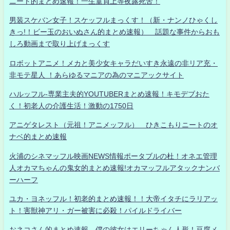
ニート的まとめ速報！一生童貞上等夜露死苦！
男装スケバン女子！スケッフルまっくす！（新・ナンノひゃくし
きっ!！ビー玉のおいぬさん的まとめ速報） 話題な事件からおも
しろ動画まで取り上げまっくす
ロボットアニメ！メカと美少女キャラだいすき永遠の非リア充・
非モテ星人 ！あらゆるマニアの為のマニアックサイト
ハルッフル-専業主夫的YOUTUBERまとめ速報！キモデブおた
く！初老人の介護生活！激動の1750日
アニゲタレスト（元祖！アニメッフル） ひきこもりニートのオ
ナベ的まとめ速報
火浦のシネマッフル映画NEWS情報ポータブルの杜！オネエ管理
人オカマちゃんの鬼女的まとめ速報!オカマッフルアタックナンバ
ーハーフ
ユカ・ヨネッフル！初老的まとめ速報！！大帝イタチにラリアッ
ト！害獣神アリ・ガー被害に必殺！パイルドライバー
おネコさん的まとめ速報 僕の彼女はエリーちゃん人形！豆腐メ