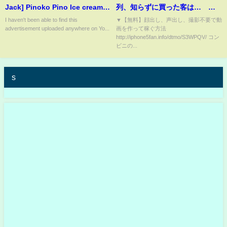
Jack] Pinoko Pino Ice cream
列、知らずに買った客は… 青
CM / PV / AD
森、容疑の３７歳男逮捕
I haven't been able to find this
▼【無料】顔出し、声出し、撮影不要で動
advertisement uploaded anywhere on Yo...
画を作って稼ぐ方法
http://iphone5fan.info/dtmo/S3WPQV/ コン
ビニの...
s