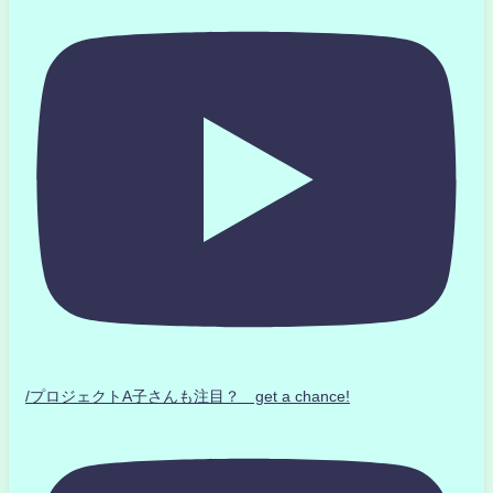
/プロジェクトA子さんも注目？ get a chance!