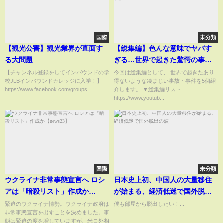
国際
未分類
【観光公害】観光業界が直面す
【総集編】色んな意味でヤバす
る大問題
ぎる…世界で起きた驚愕の事
故・事件5選【ゆっくり解説】
【チャンネル登録をしてインバウンドの学
今回は総集編として、 世界で起きたあり
校JLBインバウンドカレッジに入学！】
得ないような凄まじい事故・事件を5個紹
https://www.facebook.com/groups...
介します。 ▼総集編リスト
https://www.youtub...
国際
未分類
ウクライナ非常事態宣言へ ロシ
日本史上初、中国人の大量移住
アは「暗殺リスト」作成か
が始まる、経済低迷で国外脱出
【news23】
の波
緊迫のウクライナ情勢。ウクライナ政府は
僕も部屋から脱出したい！...
非常事態宣言を出すことを決めました。事
態は緊迫の度を増していますが、米ロ外相