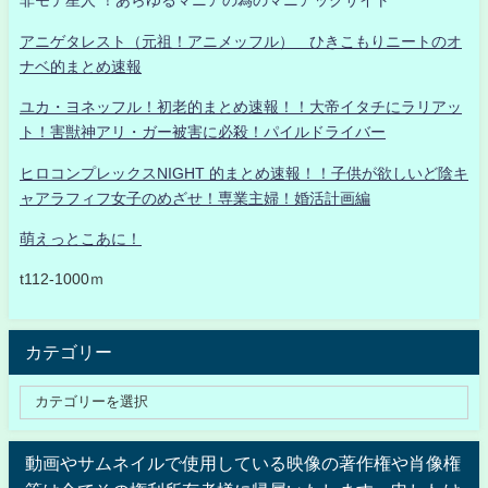
非モテ星人 ！あらゆるマニアの為のマニアックサイト
アニゲタレスト（元祖！アニメッフル） ひきこもりニートのオ
ナベ的まとめ速報
ユカ・ヨネッフル！初老的まとめ速報！！大帝イタチにラリアッ
ト！害獣神アリ・ガー被害に必殺！パイルドライバー
ヒロコンプレックスNIGHT 的まとめ速報！！子供が欲しいど陰キ
ャアラフィフ女子のめざせ！専業主婦！婚活計画編
萌えっとこあに！
t112-1000ｍ
カテゴリー
動画やサムネイルで使用している映像の著作権や肖像権