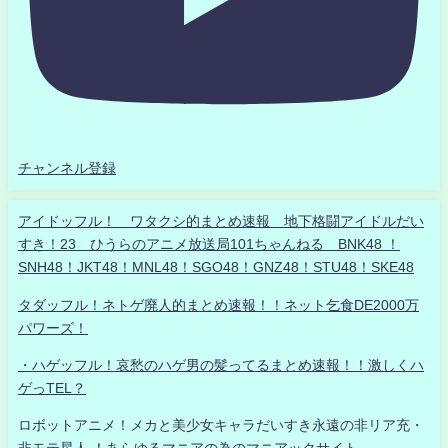
チャンネル登録
アイドッフル！ ワタクシ的まとめ速報 地下格闘アイドルだい
すき！23 ひうらのアニメ放送局101ちゃんねる BNK48 ！
SNH48！JKT48！MNL48！SGO48！GNZ48！STU48！SKE48
タダッフル！ネトゲ廃人的まとめ速報！！ネット乞食DE2000万
パワーズ！
・ハゲッフル！哀愁のハゲ男の髪ってるまとめ速報！！激しくハ
ゲっTEL？
ロボットアニメ！メカと美少女キャラだいすき永遠の非リア充・