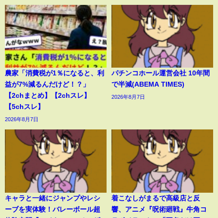
農家「消費税が1％になると、利
パチンコホール運営会社 10年間
益が7%減るんだけど！？」
で半減(ABEMA TIMES)
【2chまとめ】【2chスレ】
2026年8月7日
【5chスレ】
2026年8月7日
キャラと一緒にジャンプやレシ
着こなしがまるで高級店と反
ーブを実体験！バレーボール超
響、アニメ『呪術廻戦』牛角コ