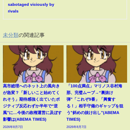
sabotaged viciously by
rivals
未分類
の関連記事
高市総理へのネット上の風向き
「100点満点」マリノス谷村海
が急変？「新しいこと始めてく
那、完璧ムーブ→“裏抜け
れそう」期待感強く出ていたポ
弾”「これぞ9番」「興奮す
ジティブ反応わずか半年で“逆
る！」相手守備のギャップを狙
風”に…今後の政権運営に及ぼす
う”斜めの抜け出し”(ABEMA
影響は(ABEMA TIMES)
TIMES)
2026年8月7日
2026年8月7日