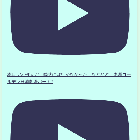
本日 兄が死んだ 葬式には行かなかった などなど 木曜ゴー
ルデン日浦劇場パート7