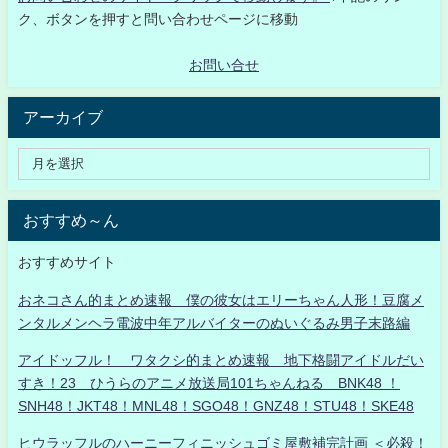
ク、ボタンを押すと問い合わせページに移動
お問い合せ
アーカイブ
おすすめ～ん
おすすめサイト
おネコさん的まとめ速報 僕の彼女はエリーちゃん人形！豆腐メ
ンタルメンヘラ電波中年アルバイターのぬいぐるみ男子末路編
アイドッフル！ ワタクシ的まとめ速報 地下格闘アイドルだい
すき！23 ひうらのアニメ放送局101ちゃんねる BNK48 ！
SNH48！JKT48！MNL48！SGO48！GNZ48！STU48！SKE48
ヒウラッフルのハーニーフィニッシュゴミ屋敷補完計画 ＜必殺！